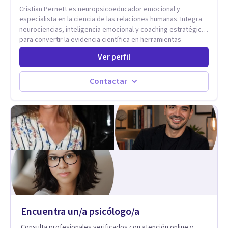
Cristian Pernett es neuropsicoeducador emocional y
especialista en la ciencia de las relaciones humanas. Integra
neurociencias, inteligencia emocional y coaching estratégico
para convertir la evidencia científica en herramientas
prácticas que mejoran la forma en que las personas viven,
Ver perfil
aman, lideran y se comunican. Con más de 20 años de
experiencia, acompaña a personas, parejas y líderes en
procesos de desarrollo personal y profesional. Su trabajo se
Contactar
centra en la regulación emocional, las relaciones de pareja, la
comunicación efectiva y el liderazgo consciente. Su
metodología combina psicología contemporánea,
neurociencias y estrategias de cambio basadas en evidencia
para fortalecer la autoestima, desarrollar habilidades
socioemocionales y promover cambios sostenibles. Como
divulgador científico, acerca la psicología y las neurociencias
a la vida cotidiana mediante contenidos claros, rigurosos y
aplicables, con el propósito de impulsar un bienestar integral.
Encuentra un/a psicólogo/a
Consulta profesionales verificados con atención online y