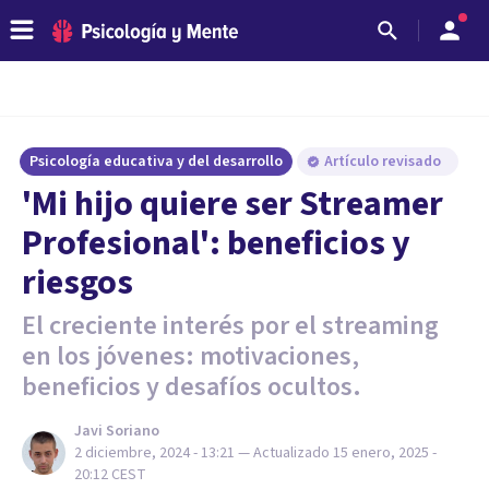
Psicología educativa y del desarrollo
Artículo revisado
'Mi hijo quiere ser Streamer
Profesional': beneficios y
riesgos
El creciente interés por el streaming
en los jóvenes: motivaciones,
beneficios y desafíos ocultos.
Javi Soriano
2 diciembre, 2024 - 13:21
— Actualizado
15 enero, 2025 -
20:12
CEST