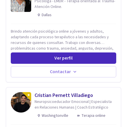
Psicóloga - EMDR - Terapia orientada al Trauma-
Atención Online.
Dallas
Brindo atención psicológica online a jóvenes y adultos,
adaptando cada proceso terapéutico a las necesidades y
recursos de quienes consultan. Trabajo con diversas
problemáticas como trauma, ansiedad, angustia, depresión,
estrés, violencias, abuso sexual y procesos migratorios,
Ver perfil
entre otros. Ofrezco un espacio seguro, de escucha activa y
contención, comprometido con tu bienestar emocional y con
un enfoque centrado en el autoconocimiento y el aprendizaje
Contactar
mutuo. Mi manera de trabajar se enfoca principalmente en los
conflictos y malestares que emergen en el presente,
estableciendo objetivos graduales y flexibles, de acuerdo a
tu ritmo y posibilidades.
Cristian Pernett Villadiego
Neuropsicoeducador Emocional | Especialista
en Relaciones Humanas | Coach Estratégico
Washingtonville
Terapia online