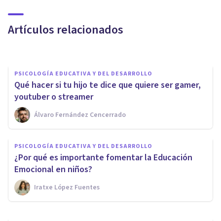
crianza de los hijos
Artículos relacionados
Psicobai
PSICOLOGÍA EDUCATIVA Y DEL DESARROLLO
Qué hacer si tu hijo te dice que quiere ser gamer,
youtuber o streamer
Álvaro Fernández Cencerrado
PSICOLOGÍA EDUCATIVA Y DEL DESARROLLO
PSICOLOGÍA EDUCATIVA Y DEL DESARROLLO
6 señales de que estás
¿Por qué es importante fomentar la Educación
sobreprotegiendo a tu hijo
Emocional en niños?
Iratxe López Fuentes
Mario Arrimada