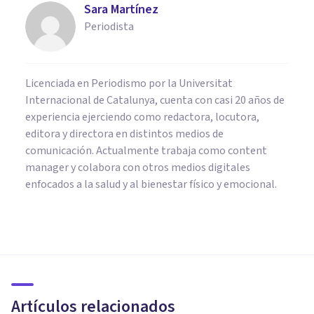
Sara Martínez
Periodista
Licenciada en Periodismo por la Universitat
Internacional de Catalunya, cuenta con casi 20 años de
experiencia ejerciendo como redactora, locutora,
editora y directora en distintos medios de
comunicación. Actualmente trabaja como content
manager y colabora con otros medios digitales
enfocados a la salud y al bienestar físico y emocional.
PSICOLOGÍA EDUCATIVA Y DEL DESARROLLO
Crianza consciente: sanar tu
infancia para transformar la
educación de tus hijos
Artículos relacionados