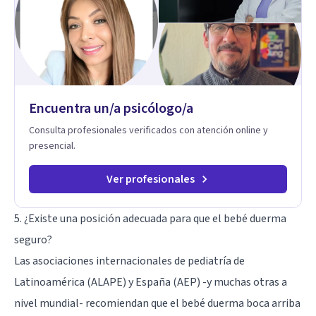
diferentes países, acompañando procesos complejos. Su
enfoque terapéutico se diferencia por una premisa clara: no
trabaja el síntoma, trabaja la raíz que lo origina. Su
metodología interviene en tres niveles: regulación del
sistema emocional, reprocesamiento de heridas de la
infancia y reestructuración cognitiva profunda, permitiendo
transformar patrones, emociones y decisiones desde su
Encuentra un/a psicólogo/a
origen. Si buscas un proceso superficial, este no es el lugar.
Pero si estás listo(a) para comprender, sanar y transformar la
Consulta profesionales verificados con atención online y
raíz de lo que te ocurre, la Dra. Sandra Milena Jiménez Duque
presencial.
es una de las mejores opciones para acompañarte. Porque
cuando sanas tu mundo interno, cambias tu forma de pensar,
de elegir y de vivir.
Ver profesionales
5. ¿Existe una posición adecuada para que el bebé duerma
seguro?
Las asociaciones internacionales de pediatría de
Latinoamérica (ALAPE) y España (AEP) -y muchas otras a
nivel mundial- recomiendan que el bebé duerma boca arriba