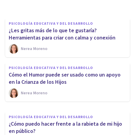
Laura Panqueva Otálora
PSICOLOGÍA EDUCATIVA Y DEL DESARROLLO
¿Les gritas más de lo que te gustaría?
Herramientas para criar con calma y conexión
Nerea Moreno
PSICOLOGÍA EDUCATIVA Y DEL DESARROLLO
La falta de implicación
PSICOLOGÍA EDUCATIVA Y DEL DESARROLLO
paternal en la infancia causa
Cómo el Humor puede ser usado como un apoyo
falta de interés en las
en la Crianza de los Hijos
relaciones de pareja
Nerea Moreno
Nerea Moreno
PSICOLOGÍA EDUCATIVA Y DEL DESARROLLO
¿Cómo puedo hacer frente a la rabieta de mi hijo
en público?