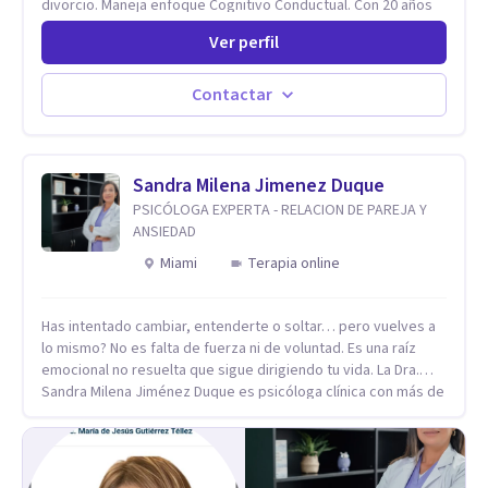
divorcio. Maneja enfoque Cognitivo Conductual. Con 20 años
de experiencia, constantemente capacitandose en las
Ver perfil
diferntes areas de la Salud Mental.
Contactar
Sandra Milena Jimenez Duque
PSICÓLOGA EXPERTA - RELACION DE PAREJA Y
ANSIEDAD
Miami
Terapia online
Has intentado cambiar, entenderte o soltar… pero vuelves a
lo mismo? No es falta de fuerza ni de voluntad. Es una raíz
emocional no resuelta que sigue dirigiendo tu vida. La Dra.
Sandra Milena Jiménez Duque es psicóloga clínica con más de
10 años de experiencia, reconocida como una de las
profesionales más destacadas en el abordaje profundo de la
ansiedad, la baja autoestima, la dependencia emocional y los
conflictos de pareja. Ha trabajado con pacientes en