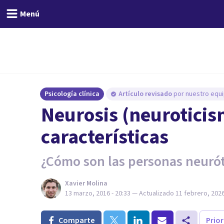
Menú
Psicología clínica
Artículo revisado
por nuestro equi
Neurosis (neuroticis
características
¿Cómo son las personas neuróti
Xavier Molina
13 marzo, 2016 - 20:33
— Actualizado
11 febrero, 2026
Comparte
Prio