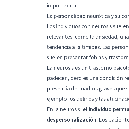
importancia.
La personalidad neurótica y su c
Los individuos con neurosis suele
relevantes, como la ansiedad, una
tendencia a la timidez
. Las perso
suelen presentar
fobias
y
trastorn
La neurosis es un trastorno psicol
padecen, pero es una condición r
presencia de cuadros graves que s
ejemplo los delirios y las alucinac
En la neurosis,
el individuo perm
despersonalización
. Los pacient