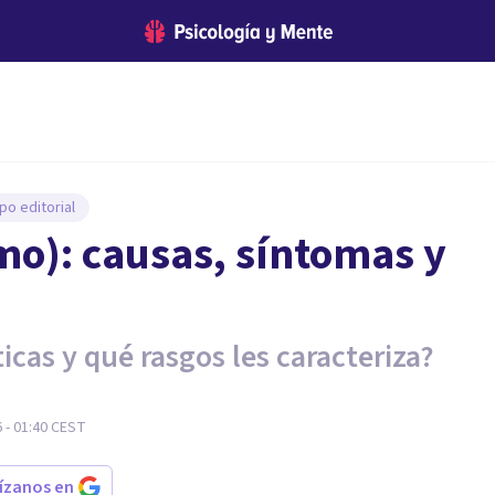
po editorial
mo): causas, síntomas y
cas y qué rasgos les caracteriza?
 - 01:40
CEST
rízanos en