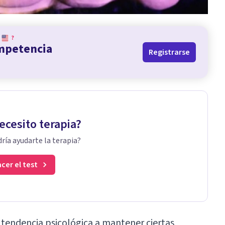
?
ompetencia
Registrarse
ecesito terapia?
ría ayudarte la terapia?
cer el test
 tendencia psicológica a mantener ciertas