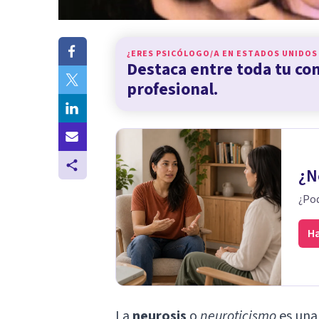
¿ERES PSICÓLOGO/A EN
ESTADOS UNIDOS
Destaca entre toda tu c
profesional.
¿N
¿Pod
Ha
La
neurosis
o
neuroticismo
es una