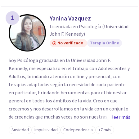
1
Yanina Vazquez
Licenciada en Psicología (Universidad
John F. Kennedy)
No verificado
Terapia Online
Soy Psicóloga graduada en la Universidad John F.
Kennedy, me especializo en el trabajo con Adolescentes y
Adultos, brindando atención on line y presencial, con
terapias adaptadas según la necesidad de cada paciente
en particular, brindando herramientas para el bienestar
general en todos los ámbitos de la vida. Creo en que
crecemos y nos desarrollamos en la vida con un conjunto
de creencias que muchas veces no son nuestras, propias o
leer más
son erróneas acerca de nosotros mismos,o de la vida en
Ansiedad
Impulsividad
Codependencia
+7 más
general, incluyendo los vínculos con otras personas.. y