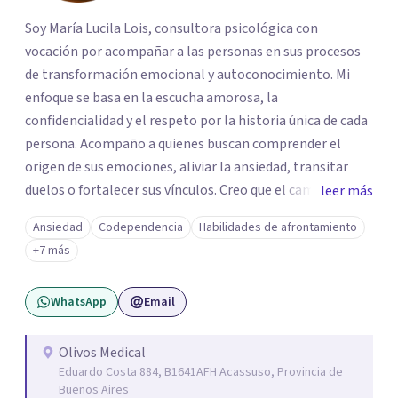
Soy María Lucila Lois, consultora psicológica con
vocación por acompañar a las personas en sus procesos
de transformación emocional y autoconocimiento. Mi
enfoque se basa en la escucha amorosa, la
confidencialidad y el respeto por la historia única de cada
persona. Acompaño a quienes buscan comprender el
origen de sus emociones, aliviar la ansiedad, transitar
duelos o fortalecer sus vínculos. Creo que el camino hacia
leer más
una vida más auténtica comienza cuando nos animamos
Ansiedad
Codependencia
Habilidades de afrontamiento
a mirar hacia adentro y a reconocer las raíces de lo que
+7 más
sentimos.
WhatsApp
Email
Olivos Medical
Eduardo Costa 884, B1641AFH Acassuso, Provincia de
Buenos Aires