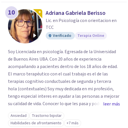
10
Adriana Gabriela Berisso
Lic. en Psicología con orientacion en
TCC
Verificado
Terapia Online
Soy Licenciada en psicología. Egresada de la Universidad
de Buenos Aires UBA. Con 20 años de experiencia
acompañando a pacientes dentro de los 18 años de edad.
El marco terapéutico con el cual trabajo es el de las
terapias cognitivo conductuales de segunda y tercera
hola (contextuales) Soy muy dedicada en mi profesión,
tengo especial interes en ayudar a las personas a mejorar
su calidad de vida. Conocer lo que les pasa y poder trabajar
leer más
en ello brindando las herramientas necesarias. Hay
Ansiedad
Trastorno bipolar
momentos en la vida por los cuales atravezamos por
Habilidades de afrontamiento
+7 más
estados de ansiedad, depresión o estrés, es alli donde no