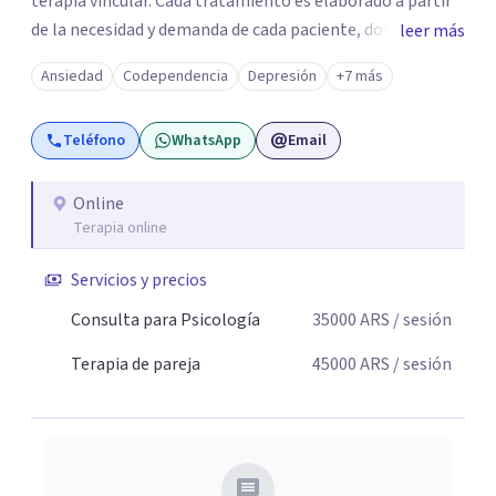
terapia vincular. Cada tratamiento es elaborado a partir
de la necesidad y demanda de cada paciente, donde
leer más
ambos vamos ejercer un papel activo en la orientación de
Ansiedad
Codependencia
Depresión
+7 más
la terapia. Para ello utilizo recursos técnicos amplios y
flexibles, adaptados al momento y problemática de cada
Teléfono
WhatsApp
Email
persona.
Online
Terapia online
Servicios y precios
Consulta para Psicología
35000
ARS
/ sesión
Terapia de pareja
45000
ARS
/ sesión