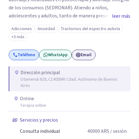
de los consumos (SEDRONAR). Atiendo a niños,
adolescentes y adultos, tanto de manera presencial
leer más
como online. Trabajo con distintas problemáticas como
Adicciones
Ansiedad
Trastornos del espectro autista
depresión, ataques de pánico, adicciones, trastornos
+3 más
alimentarios, trastornos del espectro autista (TEA) y
otras situaciones que generan malestar. Entiendo que
Teléfono
WhatsApp
Email
cada persona llega con una historia única, por eso el
proceso terapéutico es siempre singular y adaptado a
quien consulta.
Dirección principal
Otamendi 629, C1405BRI Cdad. Autónoma de Buenos
Aires
Online
Terapia online
Servicios y precios
Consulta individual
40000
ARS
/ sesión