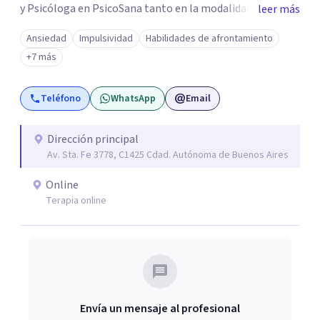
y Psicóloga en PsicoSana tanto en la modalidad
leer más
presencial como la modalidad online. Busco poder
Ansiedad
Impulsividad
Habilidades de afrontamiento
acompañarte en tu proyecto de vida, de
+7 más
autoconocimiento, autoestima, bienestar y amor propio.
Mi objetivo es poder ayudarte a conocer tus emociones
Teléfono
WhatsApp
Email
desde una estabilidad emocional para lograr una
adecuada inteligencia emocional. A la par colaboro con el
Lic. Ricardo L.M. Boucherie, quien posee una orientación
Dirección principal
Av. Sta. Fe 3778, C1425 Cdad. Autónoma de Buenos Aires
Sistémica, Cognitivo Conductual y Psicoanálisis
Lacaniano.
Online
Terapia online
Envía un mensaje al profesional