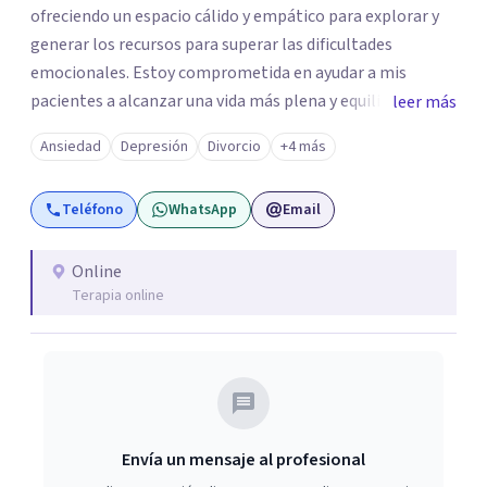
ofreciendo un espacio cálido y empático para explorar y
generar los recursos para superar las dificultades
emocionales. Estoy comprometida en ayudar a mis
pacientes a alcanzar una vida más plena y equilibrada. Si
leer más
estás atravesando una crisis y sentís que necesitás ayuda
Ansiedad
Depresión
Divorcio
+4 más
o quisieras profundizar en tu autoconocimiento, te invito
a que me contactes para acompañarte en el proceso.
Teléfono
WhatsApp
Email
Online
Terapia online
Envía un mensaje al profesional