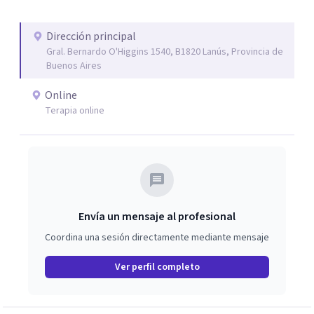
esto nos dificulta a la hora de transitar nuestro propio
camino. Por eso trabajo en la desprogramación de viejas
Dirección principal
creencias limitantes para vivir una vida diferente desde el
Gral. Bernardo O'Higgins 1540, B1820 Lanús, Provincia de
verdadero ser.
Buenos Aires
Online
Terapia online
Envía un mensaje al profesional
Coordina una sesión directamente mediante mensaje
Ver perfil completo