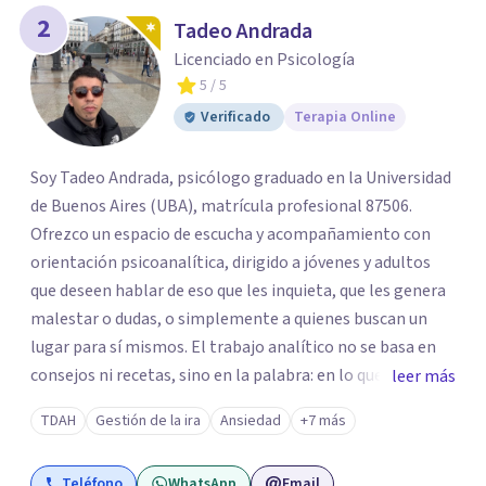
2
Tadeo Andrada
Licenciado en Psicología
5
/ 5
Verificado
Terapia Online
Soy Tadeo Andrada, psicólogo graduado en la Universidad
de Buenos Aires (UBA), matrícula profesional 87506.
Ofrezco un espacio de escucha y acompañamiento con
orientación psicoanalítica, dirigido a jóvenes y adultos
que deseen hablar de eso que les inquieta, que les genera
malestar o dudas, o simplemente a quienes buscan un
lugar para sí mismos. El trabajo analítico no se basa en
consejos ni recetas, sino en la palabra: en lo que cada
leer más
quien puede decir de su historia, de su deseo, de su
TDAH
Gestión de la ira
Ansiedad
+7 más
malestar... En el encuentro con un analista se abre la
posibilidad de pensar de otro modo eso que hasta ahora
Teléfono
WhatsApp
Email