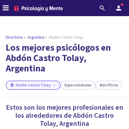
Directorio
Argentina
Abdón Castro Tolay
ENCONTRAR MI TERAPEUTA
¿Necesitas ayuda para encontrar el
Los mejores psicólogos en
psicólogo adecuado?
Abdón Castro Tolay,
Responde a unas breves preguntas y te ofreceremos
Argentina
los profesionales que más se ajustan a tus
necesidades.
Responder cuestionario
Abdón Castro Tolay
Especialidades
Más filtros
Estos son los mejores profesionales en
los alrededores de
Abdón Castro
Tolay
,
Argentina