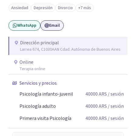
angustia, dificultades en los vínculos, inhibiciones,
Ansiedad
Depresión
Divorcio
+7 más
duelos, crisis vitales, padecimientos subjetivos y otros
modos de malestar. La práctica analítica propone un
WhatsApp
Email
espacio de palabra donde cada sujeto pueda interrogar
aquello que le genera sufrimiento, apostando a la
construcción de una respuesta singular frente a su
Dirección principal
Larrea 674, C1030AAN Cdad. Autónoma de Buenos Aires
malestar.
Online
Terapia online
Servicios y precios
Psicología infanto-juvenil
40000
ARS
/ sesión
Psicología adulto
40000
ARS
/ sesión
Primera visita Psicología
40000
ARS
/ sesión