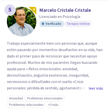
5
Marcelo Cristale Cristale
Licenciado en Psicología
Verificado
Terapia Online
Trabajo especialmente bien con personas que, aunque
estén pasando por momentos desafiantes en su vida, han
dado el primer paso de reconocer que necesitan apoyo
profesional. Muchos de mis pacientes llegan buscando
ayuda para: • Retos emocionales: ansiedad,
desmotivación, angustia existencial, inseguridad,
nerviosismo o dificultades con el sueño •Crisis
personales: pérdida de sentido, agotamiento emocional
leer más
o dificultad para manejar transiciones vitales •Conflictos
Ansiedad
Problemas emocionales
relacionales: problemas de pareja, tensiones familiares,
Problemas relacionales
+3 más
desafíos laborales o dificultades en dinámicas sociales.