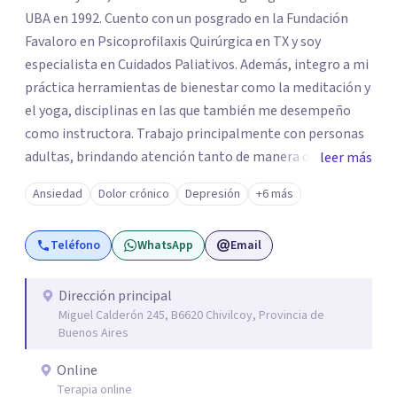
UBA en 1992. Cuento con un posgrado en la Fundación
Favaloro en Psicoprofilaxis Quirúrgica en TX y soy
especialista en Cuidados Paliativos. Además, integro a mi
práctica herramientas de bienestar como la meditación y
el yoga, disciplinas en las que también me desempeño
como instructora. Trabajo principalmente con personas
adultas, brindando atención tanto de manera online
leer más
como en el consultorio, adaptándome a las necesidades
Ansiedad
Dolor crónico
Depresión
+6 más
de cada paciente. Acompaño procesos vinculados a la
ansiedad, la depresión, el estrés, el duelo, el dolor crónico
Teléfono
WhatsApp
Email
y distintos momentos vitales que requieren contención,
escucha y orientación profesional.
Dirección principal
Miguel Calderón 245, B6620 Chivilcoy, Provincia de
Buenos Aires
Online
Terapia online