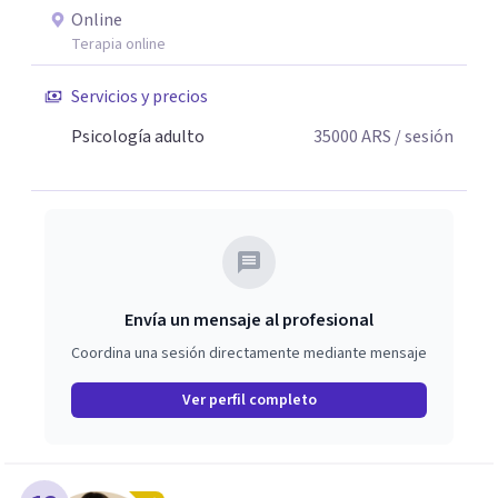
un profundo valor en ser escuchados sin juicio. Aprendí
Online
que las emociones no se "corrigen": se escuchan, se
Terapia online
abrazan y se ordenan. Por eso mi forma de trabajar
combina técnica, claridad y empatia. Si algo de lo que
Servicios y precios
leíste resonó con vos, sera un honor acompañarte en tu
Psicología adulto
35000
ARS
/ sesión
proceso de cambio.
Envía un mensaje al profesional
Coordina una sesión directamente mediante mensaje
Ver perfil completo