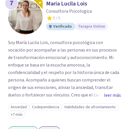
7
Maria Lucila Lois
Consultora Psicologica
5
/ 5
Verificado
Terapia Online
Soy María Lucila Lois, consultora psicológica con
vocación por acompañar a las personas en sus procesos
de transformación emocional y autoconocimiento. Mi
enfoque se basa en la escucha amorosa, la
confidencialidad y el respeto por la historia única de cada
persona. Acompaño a quienes buscan comprender el
origen de sus emociones, aliviar la ansiedad, transitar
duelos o fortalecer sus vínculos. Creo que el camino hacia
leer más
una vida más auténtica comienza cuando nos animamos
Ansiedad
Codependencia
Habilidades de afrontamiento
a mirar hacia adentro y a reconocer las raíces de lo que
+7 más
sentimos.