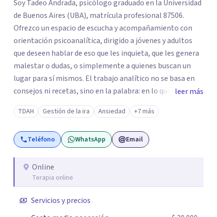
Soy Tadeo Andrada, psicólogo graduado en la Universidad
de Buenos Aires (UBA), matrícula profesional 87506.
Ofrezco un espacio de escucha y acompañamiento con
orientación psicoanalítica, dirigido a jóvenes y adultos
que deseen hablar de eso que les inquieta, que les genera
malestar o dudas, o simplemente a quienes buscan un
lugar para sí mismos. El trabajo analítico no se basa en
consejos ni recetas, sino en la palabra: en lo que cada
leer más
quien puede decir de su historia, de su deseo, de su
TDAH
Gestión de la ira
Ansiedad
+7 más
malestar... En el encuentro con un analista se abre la
posibilidad de pensar de otro modo eso que hasta ahora
Teléfono
WhatsApp
Email
parecía sin salida.
Online
Terapia online
Servicios y precios