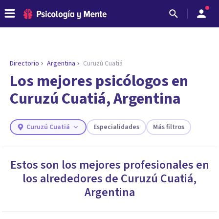
Directorio
Argentina
Curuzú Cuatiá
Los mejores psicólogos en
Curuzú Cuatiá, Argentina
Curuzú Cuatiá
Especialidades
Más filtros
Estos son los mejores profesionales en
los alrededores de
Curuzú Cuatiá
,
ENCONTRAR MI TERAPEUTA
¿Necesitas ayuda para encontrar el
Argentina
psicólogo adecuado?
Responde a unas breves preguntas y te ofreceremos