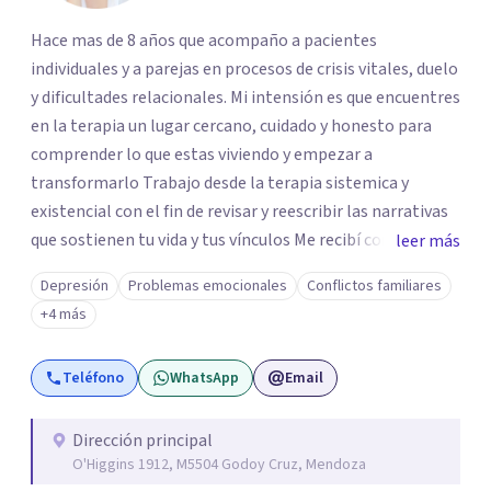
Hace mas de 8 años que acompaño a pacientes
individuales y a parejas en procesos de crisis vitales, duelo
y dificultades relacionales. Mi intensión es que encuentres
en la terapia un lugar cercano, cuidado y honesto para
comprender lo que estas viviendo y empezar a
transformarlo Trabajo desde la terapia sistemica y
existencial con el fin de revisar y reescribir las narrativas
que sostienen tu vida y tus vínculos Me recibí como lic en
leer más
psicología en 2016 (Universidad de Mendoza). Soy
Depresión
Problemas emocionales
Conflictos familiares
especialista en terapia de pareja (Escuela Sistemica
+4 más
Argentina), diplomada en psicoterapia integrativa
(Universidad de Mendoza) y cuento con formaciones en
Teléfono
WhatsApp
Email
duelo y terapia analítico-existencial Creo en la fuerza del
dialogo honesto, el cuidado mutuo y la posibilidad de
transformar relaciones (la primera relación es con
Dirección principal
O'Higgins 1912, M5504 Godoy Cruz, Mendoza
nosotros mismos). Como persona y terapeuta, encuentro