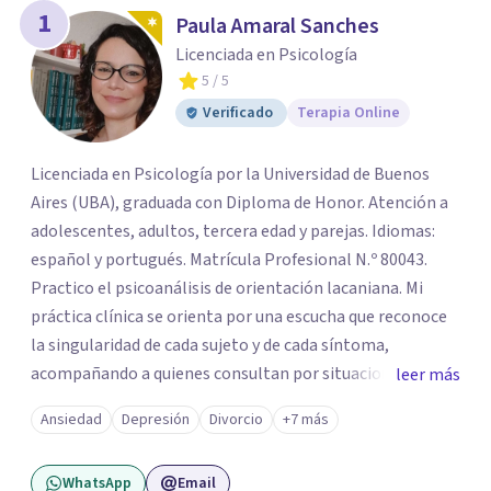
los profesionales que más se ajustan a tus
1
Paula Amaral Sanches
necesidades.
Licenciada en Psicología
Responder cuestionario
5
/ 5
Verificado
Terapia Online
Licenciada en Psicología por la Universidad de Buenos
Aires (UBA), graduada con Diploma de Honor. Atención a
adolescentes, adultos, tercera edad y parejas. Idiomas:
español y portugués. Matrícula Profesional N.º 80043.
Practico el psicoanálisis de orientación lacaniana. Mi
práctica clínica se orienta por una escucha que reconoce
la singularidad de cada sujeto y de cada síntoma,
acompañando a quienes consultan por situaciones de
leer más
angustia, dificultades en los vínculos, inhibiciones,
Ansiedad
Depresión
Divorcio
+7 más
duelos, crisis vitales, padecimientos subjetivos y otros
modos de malestar. La práctica analítica propone un
WhatsApp
Email
espacio de palabra donde cada sujeto pueda interrogar