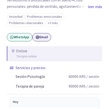
nerviosismo o dificultades con el sueño •Crisis
personales: pérdida de sentido, agotamiento emocional
leer más
o dificultad para manejar transiciones vitales •Conflictos
Ansiedad
Problemas emocionales
relacionales: problemas de pareja, tensiones familiares,
Problemas relacionales
+3 más
desafíos laborales o dificultades en dinámicas sociales.
WhatsApp
Email
Online
Terapia online
Servicios y precios
Sesión Psicología
60000
ARS
/ sesión
Terapia de pareja
90000
ARS
/ sesión
Hoy