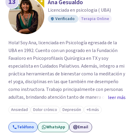
13
Ana Gesualdo
Licenciada en psicologia ( UBA)
Verificado
Terapia Online
Hola! Soy Ana, licenciada en Psicología egresada de la
UBA en 1992. Cuento con un posgrado en la Fundación
Favaloro en Psicoprofilaxis Quirúrgica en TX y soy
especialista en Cuidados Paliativos. Además, integro a mi
práctica herramientas de bienestar como la meditación y
el yoga, disciplinas en las que también me desempeño
como instructora. Trabajo principalmente con personas
adultas, brindando atención tanto de manera online
leer más
como en el consultorio, adaptándome a las necesidades
Ansiedad
Dolor crónico
Depresión
+6 más
de cada paciente. Acompaño procesos vinculados a la
ansiedad, la depresión, el estrés, el duelo, el dolor crónico
Teléfono
WhatsApp
Email
y distintos momentos vitales que requieren contención,