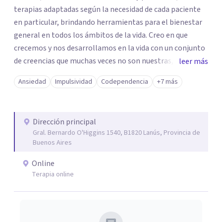
terapias adaptadas según la necesidad de cada paciente
en particular, brindando herramientas para el bienestar
general en todos los ámbitos de la vida. Creo en que
crecemos y nos desarrollamos en la vida con un conjunto
de creencias que muchas veces no son nuestras, propias o
leer más
son erróneas acerca de nosotros mismos,o de la vida en
Ansiedad
Impulsividad
Codependencia
+7 más
general, incluyendo los vínculos con otras personas.. y
esto nos dificulta a la hora de transitar nuestro propio
camino. Por eso trabajo en la desprogramación de viejas
Dirección principal
creencias limitantes para vivir una vida diferente desde el
Gral. Bernardo O'Higgins 1540, B1820 Lanús, Provincia de
verdadero ser.
Buenos Aires
Online
Terapia online