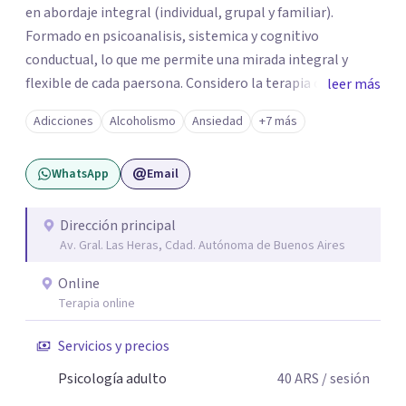
en abordaje integral (individual, grupal y familiar).
Formado en psicoanalisis, sistemica y cognitivo
conductual, lo que me permite una mirada integral y
flexible de cada paersona. Considero la terapia como un
leer más
espacio de escucha, construcción y transformación,
Adicciones
Alcoholismo
Ansiedad
+7 más
adpatando el contexto de cada persona para ayudarla de
la mejor manera posible.
WhatsApp
Email
Dirección principal
Av. Gral. Las Heras, Cdad. Autónoma de Buenos Aires
Online
Terapia online
Servicios y precios
Psicología adulto
40
ARS
/ sesión