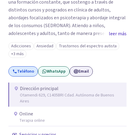
una formación constante, que sostengo a través de
distintos cursos y posgrados en clínica de adultos,
abordajes focalizados en psicoterapia y abordaje integral
de los consumos (SEDRONAR). Atiendo a niños,
adolescentes y adultos, tanto de manera presencial
leer más
como online. Trabajo con distintas problemáticas como
Adicciones
Ansiedad
Trastornos del espectro autista
depresión, ataques de pánico, adicciones, trastornos
+3 más
alimentarios, trastornos del espectro autista (TEA) y
otras situaciones que generan malestar. Entiendo que
Teléfono
WhatsApp
Email
cada persona llega con una historia única, por eso el
proceso terapéutico es siempre singular y adaptado a
quien consulta.
Dirección principal
Otamendi 629, C1405BRI Cdad. Autónoma de Buenos
Aires
Online
Terapia online
Servicios y precios