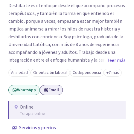
Deshilarte es el enfoque desde el que acompaño procesos
terapéuticos, y también la forma en que entiendo el
cambio, porque a veces, empezar a estar mejor también
implica animarse a mirar los hilos de nuestra historia y
deshilarlos con conciencia. Soy psicóloga, graduada de la
Universidad Católica, con más de 8 años de experiencia
acompañando a jóvenes y adultos. Trabajo desde una
integración entre el enfoque humanista y la terapia
leer más
cognitivo-conductual (TCC), combinando una escucha
Ansiedad
Orientación laboral
Codependencia
+7 más
profunda, empática y sin juicios, con herramientas con
herramientas psicológicas que ayudan a reconocer
WhatsApp
Email
patrones, resignificar experiencias y construir cambios
posibles. En el espacio terapéutico, el objetivo es que
puedas no solo sentirte escuchado/a, sino también
Online
Terapia online
comprender lo que te pasa, identificar patrones que
generan malestar y desarrollar recursos concretos para
Servicios y precios
afrontarlo.