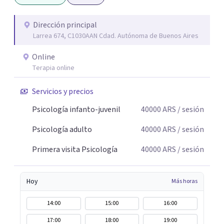
aquello que le genera sufrimiento, apostando a la
construcción de una respuesta singular frente a su
Dirección principal
Larrea 674, C1030AAN Cdad. Autónoma de Buenos Aires
malestar.
Online
Terapia online
Servicios y precios
Psicología infanto-juvenil
40000
ARS
/ sesión
Psicología adulto
40000
ARS
/ sesión
Primera visita Psicología
40000
ARS
/ sesión
Hoy
Más horas
14:00
15:00
16:00
17:00
18:00
19:00