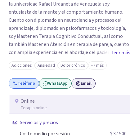
la universidad Rafael Urdaneta de Venezuela soy
entusiasta de la mente y el comportamiento humano.
Cuento con diplomado en neurociencia y procesos del
aprendizaje, diplomado en psicofármacos y toxicología,
soy Master en Terapia Cognitivo Conductual, así como
también Master en Atención en terapia de pareja, cuento
con amplia experiencia en el abordaje del paciente con
leer más
trastorno afectivo bipolar y pacientes con trastornos de
Adicciones
Ansiedad
Dolor crónico
+7 más
personalidad y trastorno del estado de ánimo Me
especializo en casos de ansiedad, depresión, trastornos
Teléfono
WhatsApp
Email
del sueño, trastorno alimenticio corporal, así como
también casos en los que exista abuso de sustancias y
violencia de género. Me caracterizo por ser una psicóloga
Online
Terapia online
cercana con mis pacientes, en mi abordaje encontrarás
una combinación de empatía y conocimiento que me
Servicios y precios
permite estar disponible para mis pacientes y así
conseguir los objetivos que nos planteamos al inicio de
Costo medio por sesión
$ 37.500