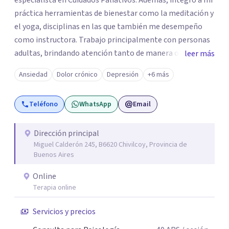
especialista en Cuidados Paliativos. Además, integro a mi
práctica herramientas de bienestar como la meditación y
el yoga, disciplinas en las que también me desempeño
como instructora. Trabajo principalmente con personas
adultas, brindando atención tanto de manera online
leer más
como en el consultorio, adaptándome a las necesidades
Ansiedad
Dolor crónico
Depresión
+6 más
de cada paciente. Acompaño procesos vinculados a la
ansiedad, la depresión, el estrés, el duelo, el dolor crónico
Teléfono
WhatsApp
Email
y distintos momentos vitales que requieren contención,
escucha y orientación profesional.
Dirección principal
Miguel Calderón 245, B6620 Chivilcoy, Provincia de
Buenos Aires
Online
Terapia online
Servicios y precios