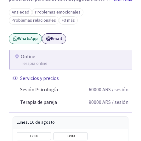
o dificultad para manejar transiciones vitales •Conflictos
Ansiedad
Problemas emocionales
relacionales: problemas de pareja, tensiones familiares,
Problemas relacionales
+3 más
desafíos laborales o dificultades en dinámicas sociales.
WhatsApp
Email
Online
Terapia online
Servicios y precios
Sesión Psicología
60000
ARS
/ sesión
Terapia de pareja
90000
ARS
/ sesión
Lunes, 10 de agosto
12:00
13:00