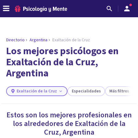
Directorio
Argentina
Exaltación de la Cruz
ENCONTRAR MI TERAPEUTA
¿Necesitas ayuda para encontrar el
Los mejores psicólogos en
psicólogo adecuado?
Exaltación de la Cruz,
Responde a unas breves preguntas y te ofreceremos
Argentina
los profesionales que más se ajustan a tus
necesidades.
Responder cuestionario
Exaltación de la Cruz
Especialidades
Más filtros
Estos son los mejores profesionales en
los alrededores de
Exaltación de la
Cruz
,
Argentina