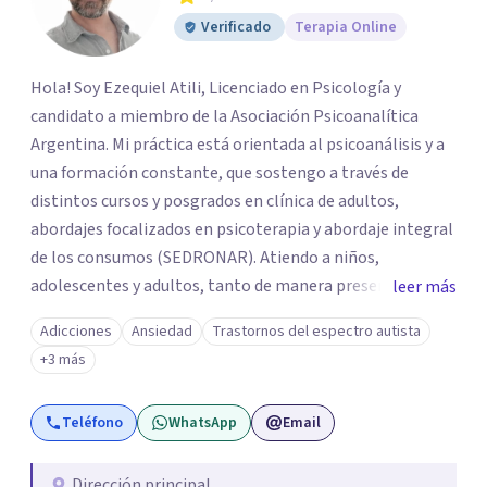
Verificado
Terapia Online
Hola! Soy Ezequiel Atili, Licenciado en Psicología y
candidato a miembro de la Asociación Psicoanalítica
Argentina. Mi práctica está orientada al psicoanálisis y a
una formación constante, que sostengo a través de
distintos cursos y posgrados en clínica de adultos,
abordajes focalizados en psicoterapia y abordaje integral
de los consumos (SEDRONAR). Atiendo a niños,
adolescentes y adultos, tanto de manera presencial
leer más
como online. Trabajo con distintas problemáticas como
Adicciones
Ansiedad
Trastornos del espectro autista
depresión, ataques de pánico, adicciones, trastornos
+3 más
alimentarios, trastornos del espectro autista (TEA) y
otras situaciones que generan malestar. Entiendo que
Teléfono
WhatsApp
Email
cada persona llega con una historia única, por eso el
proceso terapéutico es siempre singular y adaptado a
quien consulta.
Dirección principal