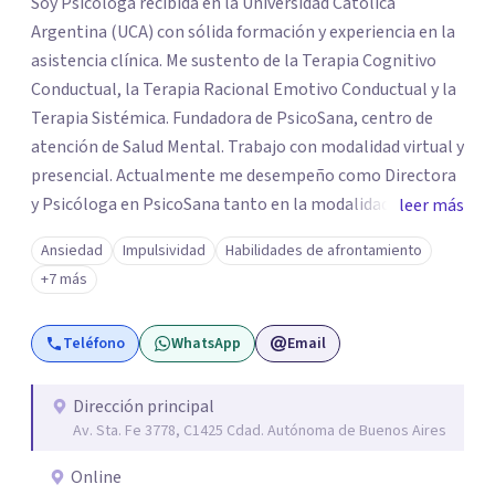
Soy Psicóloga recibida en la Universidad Católica
Argentina (UCA) con sólida formación y experiencia en la
asistencia clínica. Me sustento de la Terapia Cognitivo
Conductual, la Terapia Racional Emotivo Conductual y la
Terapia Sistémica. Fundadora de PsicoSana, centro de
atención de Salud Mental. Trabajo con modalidad virtual y
presencial. Actualmente me desempeño como Directora
y Psicóloga en PsicoSana tanto en la modalidad
leer más
presencial como la modalidad online. Busco poder
Ansiedad
Impulsividad
Habilidades de afrontamiento
acompañarte en tu proyecto de vida, de
+7 más
autoconocimiento, autoestima, bienestar y amor propio.
Mi objetivo es poder ayudarte a conocer tus emociones
Teléfono
WhatsApp
Email
desde una estabilidad emocional para lograr una
adecuada inteligencia emocional. A la par colaboro con el
Lic. Ricardo L.M. Boucherie, quien posee una orientación
Dirección principal
Av. Sta. Fe 3778, C1425 Cdad. Autónoma de Buenos Aires
Sistémica, Cognitivo Conductual y Psicoanálisis
Lacaniano.
Online