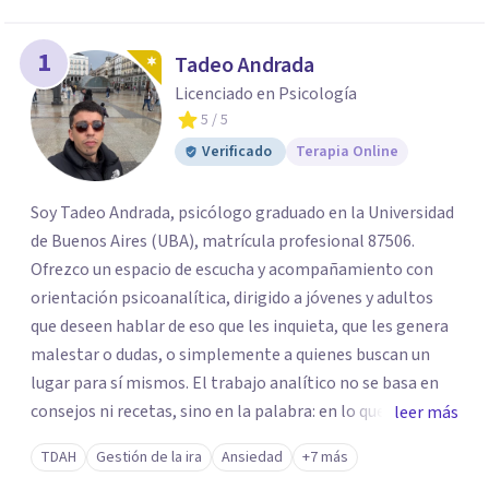
1
Tadeo Andrada
Licenciado en Psicología
5
/ 5
Verificado
Terapia Online
Soy Tadeo Andrada, psicólogo graduado en la Universidad
de Buenos Aires (UBA), matrícula profesional 87506.
Ofrezco un espacio de escucha y acompañamiento con
orientación psicoanalítica, dirigido a jóvenes y adultos
que deseen hablar de eso que les inquieta, que les genera
malestar o dudas, o simplemente a quienes buscan un
lugar para sí mismos. El trabajo analítico no se basa en
consejos ni recetas, sino en la palabra: en lo que cada
leer más
quien puede decir de su historia, de su deseo, de su
TDAH
Gestión de la ira
Ansiedad
+7 más
malestar... En el encuentro con un analista se abre la