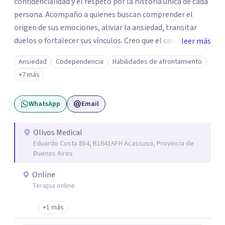
confidencialidad y el respeto por la historia única de cada
persona. Acompaño a quienes buscan comprender el
origen de sus emociones, aliviar la ansiedad, transitar
duelos o fortalecer sus vínculos. Creo que el camino hacia
leer más
una vida más auténtica comienza cuando nos animamos
Ansiedad
Codependencia
Habilidades de afrontamiento
a mirar hacia adentro y a reconocer las raíces de lo que
+7 más
sentimos.
WhatsApp
Email
Olivos Medical
Eduardo Costa 884, B1641AFH Acassuso, Provincia de
Buenos Aires
Online
Terapia online
+1 más