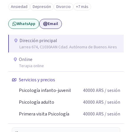
angustia, dificultades en los vínculos, inhibiciones,
Ansiedad
Depresión
Divorcio
+7 más
duelos, crisis vitales, padecimientos subjetivos y otros
modos de malestar. La práctica analítica propone un
WhatsApp
Email
espacio de palabra donde cada sujeto pueda interrogar
aquello que le genera sufrimiento, apostando a la
construcción de una respuesta singular frente a su
Dirección principal
Larrea 674, C1030AAN Cdad. Autónoma de Buenos Aires
malestar.
Online
Terapia online
Servicios y precios
Psicología infanto-juvenil
40000
ARS
/ sesión
Psicología adulto
40000
ARS
/ sesión
Primera visita Psicología
40000
ARS
/ sesión