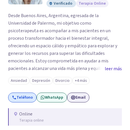
Verificado
Terapia Online
Desde Buenos Aires, Argentina, egresada de la
Universidad de Palermo, mi objetivo como
psicoterapeuta es acompañar a mis pacientes en un
proceso transformador hacia el bienestar integral,
ofreciendo un espacio cálido y empático para explorar y
generar los recursos para superar las dificultades
emocionales. Estoy comprometida en ayudar a mis
pacientes a alcanzar una vida más plena y equilibrada. Si
leer más
estás atravesando una crisis y sentís que necesitás ayuda
Ansiedad
Depresión
Divorcio
+4 más
o quisieras profundizar en tu autoconocimiento, te invito
a que me contactes para acompañarte en el proceso.
Teléfono
WhatsApp
Email
Online
Terapia online