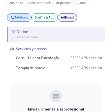
Ansiedad
Codependencia
Depresión
+7 más
la terapia. Para ello utilizo recursos técnicos amplios y
flexibles, adaptados al momento y problemática de cada
Teléfono
WhatsApp
Email
persona.
Online
Terapia online
Servicios y precios
Consulta para Psicología
35000
ARS
/ sesión
Terapia de pareja
45000
ARS
/ sesión
Envía un mensaje al profesional