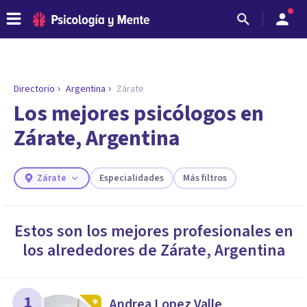
Directorio
Argentina
Zárate
ENCONTRAR MI TERAPEUTA
¿Necesitas ayuda para encontrar el
Los mejores psicólogos en
psicólogo adecuado?
Zárate, Argentina
Responde a unas breves preguntas y te ofreceremos
los profesionales que más se ajustan a tus
necesidades.
Zárate
Especialidades
Más filtros
Responder cuestionario
Estos son los mejores profesionales en
los alrededores de
Zárate
,
Argentina
1
Andrea Lopez Valle