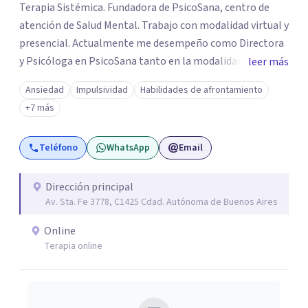
Terapia Sistémica. Fundadora de PsicoSana, centro de
atención de Salud Mental. Trabajo con modalidad virtual y
presencial. Actualmente me desempeño como Directora
y Psicóloga en PsicoSana tanto en la modalidad
leer más
presencial como la modalidad online. Busco poder
Ansiedad
Impulsividad
Habilidades de afrontamiento
acompañarte en tu proyecto de vida, de
+7 más
autoconocimiento, autoestima, bienestar y amor propio.
Mi objetivo es poder ayudarte a conocer tus emociones
Teléfono
WhatsApp
Email
desde una estabilidad emocional para lograr una
adecuada inteligencia emocional. A la par colaboro con el
Lic. Ricardo L.M. Boucherie, quien posee una orientación
Dirección principal
Av. Sta. Fe 3778, C1425 Cdad. Autónoma de Buenos Aires
Sistémica, Cognitivo Conductual y Psicoanálisis
Lacaniano.
Online
Terapia online