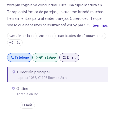
terapia cognitiva conductual .Hice una diplomatura en
Terapia sistémica de parejas , la cual me brindó muchas
herramientas para atender parejas. Quiero decirte que
sea lo que necesites consultar acá estoy para ayudarte .
leer más
Pedir ayuda es el gran paso que te saca de donde estás ,
Gestión de la ira
Ansiedad
Habilidades de afrontamiento
con paciencia iremos trabajando los pensamientos y las
+6 más
emociones y así poco a poco marcar un camino de
bienestar .
Teléfono
WhatsApp
Email
Dirección principal
Laprida 1067, C1186 Buenos Aires
Online
Terapia online
+1 más