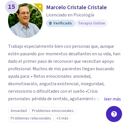
15
Marcelo Cristale Cristale
Licenciado en Psicología
Verificado
Terapia Online
Trabajo especialmente bien con personas que, aunque
estén pasando por momentos desafiantes en su vida, han
dado el primer paso de reconocer que necesitan apoyo
profesional. Muchos de mis pacientes llegan buscando
ayuda para: • Retos emocionales: ansiedad,
desmotivación, angustia existencial, inseguridad,
nerviosismo o dificultades con el sueño •Crisis
personales: pérdida de sentido, agotamiento emocional
leer más
o dificultad para manejar transiciones vitales •Conflictos
Ansiedad
Problemas emocionales
relacionales: problemas de pareja, tensiones familiares,
Problemas relacionales
+3 más
desafíos laborales o dificultades en dinámicas sociales.