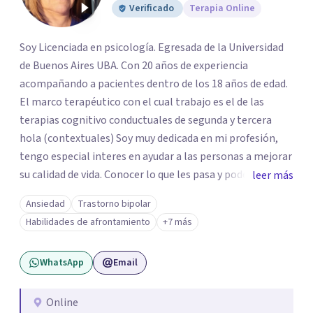
Verificado
Terapia Online
Soy Licenciada en psicología. Egresada de la Universidad
de Buenos Aires UBA. Con 20 años de experiencia
acompañando a pacientes dentro de los 18 años de edad.
El marco terapéutico con el cual trabajo es el de las
terapias cognitivo conductuales de segunda y tercera
hola (contextuales) Soy muy dedicada en mi profesión,
tengo especial interes en ayudar a las personas a mejorar
su calidad de vida. Conocer lo que les pasa y poder trabajar
leer más
en ello brindando las herramientas necesarias. Hay
Ansiedad
Trastorno bipolar
momentos en la vida por los cuales atravezamos por
Habilidades de afrontamiento
+7 más
estados de ansiedad, depresión o estrés, es alli donde no
encontramos o nos parece no tener recursos para
WhatsApp
Email
afrontarlos, pareciera que no hay salida. Dentro de esta
línea y para estos casos la terapia cognitiva conductual
es la que ha presentado mayores evidencias epíricas en la
Online