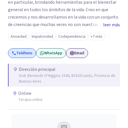
en particular, brindando herramientas para el bienestar
general en todos los ámbitos de la vida. Creo en que
crecemos y nos desarrollamos en la vida con un conjunto
de creencias que muchas veces no son nuestras, propias o
leer más
son erróneas acerca de nosotros mismos,o de la vida en
Ansiedad
Impulsividad
Codependencia
+7 más
general, incluyendo los vínculos con otras personas.. y
esto nos dificulta a la hora de transitar nuestro propio
Teléfono
WhatsApp
Email
camino. Por eso trabajo en la desprogramación de viejas
creencias limitantes para vivir una vida diferente desde el
verdadero ser.
Dirección principal
Gral. Bernardo O'Higgins 1540, B1820 Lanús, Provincia de
Buenos Aires
Online
Terapia online