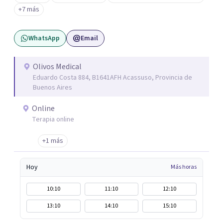
a mirar hacia adentro y a reconocer las raíces de lo que
+7 más
sentimos.
WhatsApp
Email
Olivos Medical
Eduardo Costa 884, B1641AFH Acassuso, Provincia de
Buenos Aires
Online
Terapia online
+1 más
Hoy
Más horas
10:10
11:10
12:10
13:10
14:10
15:10