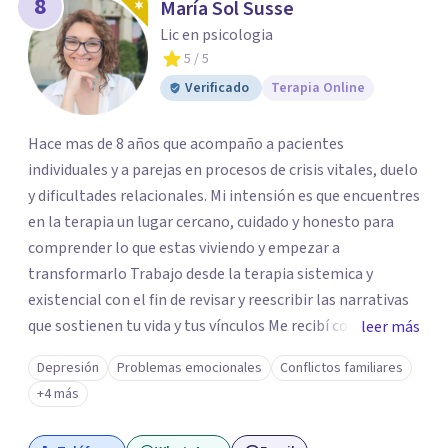
8
María Sol Susse
Lic en psicologia
5
/ 5
Verificado
Terapia Online
Hace mas de 8 años que acompaño a pacientes
individuales y a parejas en procesos de crisis vitales, duelo
y dificultades relacionales. Mi intensión es que encuentres
en la terapia un lugar cercano, cuidado y honesto para
comprender lo que estas viviendo y empezar a
transformarlo Trabajo desde la terapia sistemica y
existencial con el fin de revisar y reescribir las narrativas
que sostienen tu vida y tus vínculos Me recibí como lic en
leer más
psicología en 2016 (Universidad de Mendoza). Soy
Depresión
Problemas emocionales
Conflictos familiares
especialista en terapia de pareja (Escuela Sistemica
+4 más
Argentina), diplomada en psicoterapia integrativa
(Universidad de Mendoza) y cuento con formaciones en