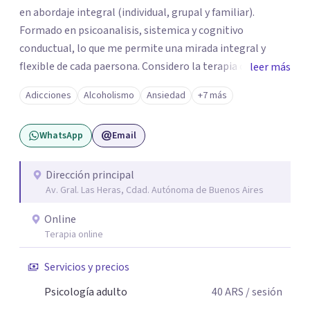
en abordaje integral (individual, grupal y familiar).
Formado en psicoanalisis, sistemica y cognitivo
conductual, lo que me permite una mirada integral y
flexible de cada paersona. Considero la terapia como un
leer más
espacio de escucha, construcción y transformación,
Adicciones
Alcoholismo
Ansiedad
+7 más
adpatando el contexto de cada persona para ayudarla de
la mejor manera posible.
WhatsApp
Email
Dirección principal
Av. Gral. Las Heras, Cdad. Autónoma de Buenos Aires
Online
Terapia online
Servicios y precios
Psicología adulto
40
ARS
/ sesión