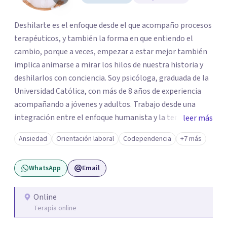
Deshilarte es el enfoque desde el que acompaño procesos
terapéuticos, y también la forma en que entiendo el
cambio, porque a veces, empezar a estar mejor también
implica animarse a mirar los hilos de nuestra historia y
deshilarlos con conciencia. Soy psicóloga, graduada de la
Universidad Católica, con más de 8 años de experiencia
acompañando a jóvenes y adultos. Trabajo desde una
integración entre el enfoque humanista y la terapia
leer más
cognitivo-conductual (TCC), combinando una escucha
Ansiedad
Orientación laboral
Codependencia
+7 más
profunda, empática y sin juicios, con herramientas con
herramientas psicológicas que ayudan a reconocer
WhatsApp
Email
patrones, resignificar experiencias y construir cambios
posibles. En el espacio terapéutico, el objetivo es que
puedas no solo sentirte escuchado/a, sino también
Online
Terapia online
comprender lo que te pasa, identificar patrones que
generan malestar y desarrollar recursos concretos para