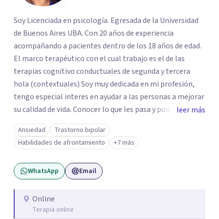
Soy Licenciada en psicología. Egresada de la Universidad
de Buenos Aires UBA. Con 20 años de experiencia
acompañando a pacientes dentro de los 18 años de edad.
El marco terapéutico con el cual trabajo es el de las
terapias cognitivo conductuales de segunda y tercera
hola (contextuales) Soy muy dedicada en mi profesión,
tengo especial interes en ayudar a las personas a mejorar
su calidad de vida. Conocer lo que les pasa y poder trabajar
leer más
en ello brindando las herramientas necesarias. Hay
Ansiedad
Trastorno bipolar
momentos en la vida por los cuales atravezamos por
Habilidades de afrontamiento
+7 más
estados de ansiedad, depresión o estrés, es alli donde no
encontramos o nos parece no tener recursos para
WhatsApp
Email
afrontarlos, pareciera que no hay salida. Dentro de esta
línea y para estos casos la terapia cognitiva conductual
es la que ha presentado mayores evidencias epíricas en la
Online
Terapia online
solución de estos cuadros con resultados muy buenos y