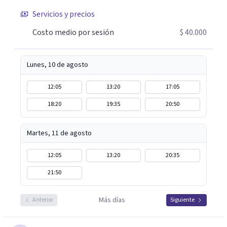
duraderos. Por tanto si hay salida y estoy aqui para
Servicios y precios
acompañarte. Si estás buscando un espacio de
acompañamiento profesional en español, escríbeme y
Costo medio por sesión
$ 40.000
damos el primer paso juntos.
Lunes, 10 de agosto
12:05
13:20
17:05
18:20
19:35
20:50
Martes, 11 de agosto
12:05
13:20
20:35
21:50
Más días
Anterior
Siguiente