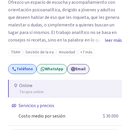
Ofrezco un espacio de escucha y acompañamiento con
orientación psicoanalítica, dirigido a jóvenes y adultos
que deseen hablar de eso que les inquieta, que les genera
malestar o dudas, o simplemente a quienes buscan un
lugar para sí mismos. El trabajo analítico no se basa en
consejos ni recetas, sino en la palabra: en lo que cada
leer más
quien puede decir de su historia, de su deseo, de su
TDAH
Gestión de la ira
Ansiedad
+7 más
malestar... En el encuentro con un analista se abre la
posibilidad de pensar de otro modo eso que hasta ahora
Teléfono
WhatsApp
Email
parecía sin salida.
Online
Terapia online
Servicios y precios
Costo medio por sesión
$ 30.000