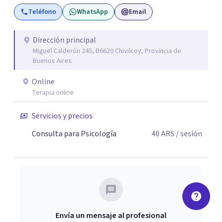
ansiedad, la depresión, el estrés, el duelo, el dolor crónico
Teléfono
WhatsApp
Email
y distintos momentos vitales que requieren contención,
escucha y orientación profesional.
Dirección principal
Miguel Calderón 245, B6620 Chivilcoy, Provincia de
Buenos Aires
Online
Terapia online
Servicios y precios
Consulta para Psicología
40
ARS
/ sesión
Envía un mensaje al profesional