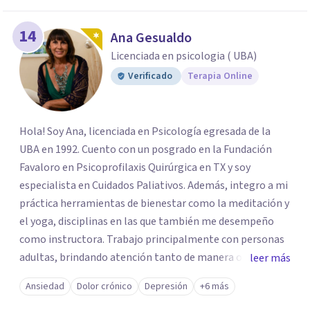
14
Ana Gesualdo
Licenciada en psicologia ( UBA)
Verificado
Terapia Online
Hola! Soy Ana, licenciada en Psicología egresada de la
UBA en 1992. Cuento con un posgrado en la Fundación
Favaloro en Psicoprofilaxis Quirúrgica en TX y soy
especialista en Cuidados Paliativos. Además, integro a mi
práctica herramientas de bienestar como la meditación y
el yoga, disciplinas en las que también me desempeño
como instructora. Trabajo principalmente con personas
adultas, brindando atención tanto de manera online
leer más
como en el consultorio, adaptándome a las necesidades
Ansiedad
Dolor crónico
Depresión
+6 más
de cada paciente. Acompaño procesos vinculados a la