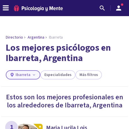
Directorio
Argentina
Ibarreta
ENCONTRAR MI TERAPEUTA
¿Necesitas ayuda para encontrar el
Los mejores psicólogos en
psicólogo adecuado?
Ibarreta, Argentina
Responde a unas breves preguntas y te ofreceremos
los profesionales que más se ajustan a tus
necesidades.
Ibarreta
Especialidades
Más filtros
Responder cuestionario
Estos son los mejores profesionales en
los alrededores de
Ibarreta
,
Argentina
1
Maria Lucila Lois