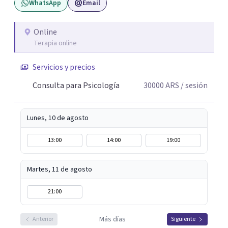
WhatsApp
Email
patrones, resignificar experiencias y construir cambios
posibles. En el espacio terapéutico, el objetivo es que
puedas no solo sentirte escuchado/a, sino también
Online
Terapia online
comprender lo que te pasa, identificar patrones que
generan malestar y desarrollar recursos concretos para
Servicios y precios
afrontarlo.
Consulta para Psicología
30000
ARS
/ sesión
Lunes, 10 de agosto
13:00
14:00
19:00
Martes, 11 de agosto
21:00
Más días
Anterior
Siguiente