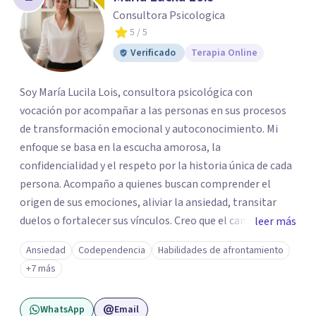
Consultora Psicologica
5
/ 5
Verificado
Terapia Online
Soy María Lucila Lois, consultora psicológica con
vocación por acompañar a las personas en sus procesos
de transformación emocional y autoconocimiento. Mi
enfoque se basa en la escucha amorosa, la
confidencialidad y el respeto por la historia única de cada
persona. Acompaño a quienes buscan comprender el
origen de sus emociones, aliviar la ansiedad, transitar
duelos o fortalecer sus vínculos. Creo que el camino hacia
leer más
una vida más auténtica comienza cuando nos animamos
Ansiedad
Codependencia
Habilidades de afrontamiento
a mirar hacia adentro y a reconocer las raíces de lo que
+7 más
sentimos.
WhatsApp
Email