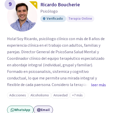
9
Ricardo Boucherie
Psicólogo
Verificado
Terapia Online
Hola! Soy Ricardo, psicólogo clínico con más de 8 años de
experiencia clínica en el trabajo con adultos, familias y
parejas. Director General de PsicoSana Salud Mental y
Coordinador clínico del equipo terapéutico especializado
en abordaje integral (individual, grupal y familiar).
Formado en psicoanalisis, sistemica y cognitivo
conductual, lo que me permite una mirada integral y
flexible de cada paersona. Considero la terapia como un
leer más
espacio de escucha, construcción y transformación,
Adicciones
Alcoholismo
Ansiedad
+7 más
adpatando el contexto de cada persona para ayudarla de
la mejor manera posible.
WhatsApp
Email