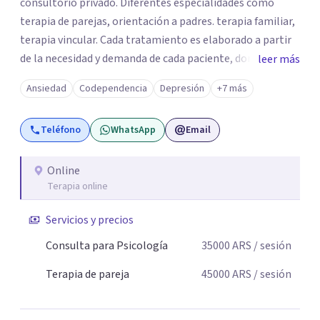
consultorio privado. Diferentes especialidades como
terapia de parejas, orientación a padres. terapia familiar,
terapia vincular. Cada tratamiento es elaborado a partir
de la necesidad y demanda de cada paciente, donde
leer más
ambos vamos ejercer un papel activo en la orientación de
Ansiedad
Codependencia
Depresión
+7 más
la terapia. Para ello utilizo recursos técnicos amplios y
flexibles, adaptados al momento y problemática de cada
Teléfono
WhatsApp
Email
persona.
Online
Terapia online
Servicios y precios
Consulta para Psicología
35000
ARS
/ sesión
Terapia de pareja
45000
ARS
/ sesión