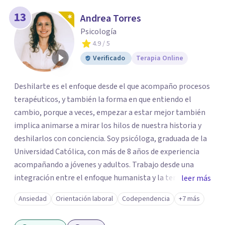
13
Andrea Torres
Psicología
4.9
/ 5
Verificado
Terapia Online
Deshilarte es el enfoque desde el que acompaño procesos
terapéuticos, y también la forma en que entiendo el
cambio, porque a veces, empezar a estar mejor también
implica animarse a mirar los hilos de nuestra historia y
deshilarlos con conciencia. Soy psicóloga, graduada de la
Universidad Católica, con más de 8 años de experiencia
acompañando a jóvenes y adultos. Trabajo desde una
integración entre el enfoque humanista y la terapia
leer más
cognitivo-conductual (TCC), combinando una escucha
Ansiedad
Orientación laboral
Codependencia
+7 más
profunda, empática y sin juicios, con herramientas con
herramientas psicológicas que ayudan a reconocer