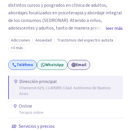
distintos cursos y posgrados en clínica de adultos,
abordajes focalizados en psicoterapia y abordaje integral
de los consumos (SEDRONAR). Atiendo a niños,
adolescentes y adultos, tanto de manera presencial
leer más
como online. Trabajo con distintas problemáticas como
Adicciones
Ansiedad
Trastornos del espectro autista
depresión, ataques de pánico, adicciones, trastornos
+3 más
alimentarios, trastornos del espectro autista (TEA) y
otras situaciones que generan malestar. Entiendo que
Teléfono
WhatsApp
Email
cada persona llega con una historia única, por eso el
proceso terapéutico es siempre singular y adaptado a
quien consulta.
Dirección principal
Otamendi 629, C1405BRI Cdad. Autónoma de Buenos
Aires
Online
Terapia online
Servicios y precios