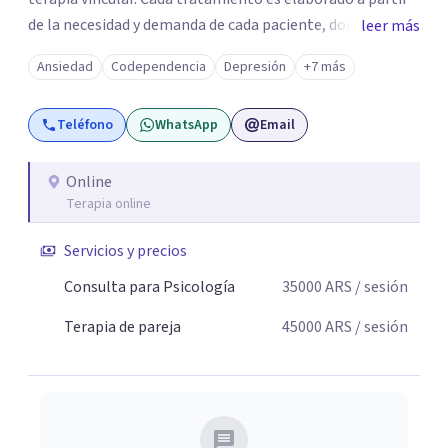
de la necesidad y demanda de cada paciente, donde
leer más
ambos vamos ejercer un papel activo en la orientación de
Ansiedad
Codependencia
Depresión
+7 más
la terapia. Para ello utilizo recursos técnicos amplios y
flexibles, adaptados al momento y problemática de cada
Teléfono
WhatsApp
Email
persona.
Online
Terapia online
Servicios y precios
Consulta para Psicología
35000
ARS
/ sesión
Terapia de pareja
45000
ARS
/ sesión