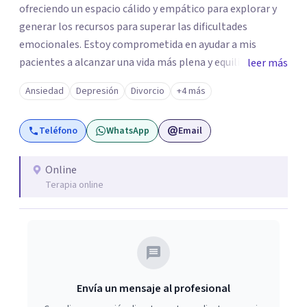
ofreciendo un espacio cálido y empático para explorar y
generar los recursos para superar las dificultades
emocionales. Estoy comprometida en ayudar a mis
pacientes a alcanzar una vida más plena y equilibrada. Si
leer más
estás atravesando una crisis y sentís que necesitás ayuda
Ansiedad
Depresión
Divorcio
+4 más
o quisieras profundizar en tu autoconocimiento, te invito
a que me contactes para acompañarte en el proceso.
Teléfono
WhatsApp
Email
Online
Terapia online
Envía un mensaje al profesional