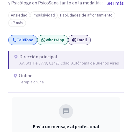
y Psicóloga en PsicoSana tanto en la modalidad
leer más
presencial como la modalidad online. Busco poder
Ansiedad
Impulsividad
Habilidades de afrontamiento
acompañarte en tu proyecto de vida, de
+7 más
autoconocimiento, autoestima, bienestar y amor propio.
Mi objetivo es poder ayudarte a conocer tus emociones
Teléfono
WhatsApp
Email
desde una estabilidad emocional para lograr una
adecuada inteligencia emocional. A la par colaboro con el
Lic. Ricardo L.M. Boucherie, quien posee una orientación
Dirección principal
Av. Sta. Fe 3778, C1425 Cdad. Autónoma de Buenos Aires
Sistémica, Cognitivo Conductual y Psicoanálisis
Lacaniano.
Online
Terapia online
Envía un mensaje al profesional