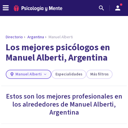
Directorio
Argentina
Manuel Alberti
Los mejores psicólogos en
Manuel Alberti, Argentina
Manuel Alberti
Especialidades
Más filtros
Estos son los mejores profesionales en
los alrededores de
Manuel Alberti
,
ENCONTRAR MI TERAPEUTA
¿Necesitas ayuda para encontrar el
Argentina
psicólogo adecuado?
Responde a unas breves preguntas y te ofreceremos