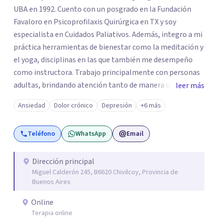
UBA en 1992. Cuento con un posgrado en la Fundación
Favaloro en Psicoprofilaxis Quirúrgica en TX y soy
especialista en Cuidados Paliativos. Además, integro a mi
práctica herramientas de bienestar como la meditación y
el yoga, disciplinas en las que también me desempeño
como instructora. Trabajo principalmente con personas
adultas, brindando atención tanto de manera online
leer más
como en el consultorio, adaptándome a las necesidades
Ansiedad
Dolor crónico
Depresión
+6 más
de cada paciente. Acompaño procesos vinculados a la
ansiedad, la depresión, el estrés, el duelo, el dolor crónico
Teléfono
WhatsApp
Email
y distintos momentos vitales que requieren contención,
escucha y orientación profesional.
Dirección principal
Miguel Calderón 245, B6620 Chivilcoy, Provincia de
Buenos Aires
Online
Terapia online