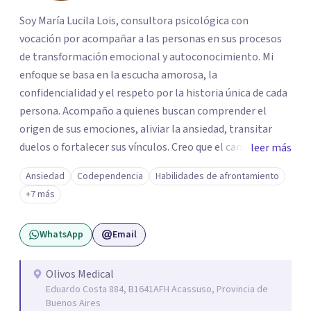
Soy María Lucila Lois, consultora psicológica con
vocación por acompañar a las personas en sus procesos
de transformación emocional y autoconocimiento. Mi
enfoque se basa en la escucha amorosa, la
confidencialidad y el respeto por la historia única de cada
persona. Acompaño a quienes buscan comprender el
origen de sus emociones, aliviar la ansiedad, transitar
duelos o fortalecer sus vínculos. Creo que el camino hacia
leer más
una vida más auténtica comienza cuando nos animamos
Ansiedad
Codependencia
Habilidades de afrontamiento
a mirar hacia adentro y a reconocer las raíces de lo que
+7 más
sentimos.
WhatsApp
Email
Olivos Medical
Eduardo Costa 884, B1641AFH Acassuso, Provincia de
Buenos Aires