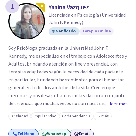
los profesionales que más se ajustan a tus
1
Yanina Vazquez
necesidades.
Licenciada en Psicología (Universidad
Responder cuestionario
John F. Kennedy)
Verificado
Terapia Online
Soy Psicóloga graduada en la Universidad John F.
Kennedy, me especializo en el trabajo con Adolescentes y
Adultos, brindando atención on line y presencial, con
terapias adaptadas según la necesidad de cada paciente
en particular, brindando herramientas para el bienestar
general en todos los ámbitos de la vida. Creo en que
crecemos y nos desarrollamos en la vida con un conjunto
de creencias que muchas veces no son nuestras, propias o
leer más
son erróneas acerca de nosotros mismos,o de la vida en
Ansiedad
Impulsividad
Codependencia
+7 más
general, incluyendo los vínculos con otras personas.. y
esto nos dificulta a la hora de transitar nuestro propio
Teléfono
WhatsApp
Email
camino. Por eso trabajo en la desprogramación de viejas