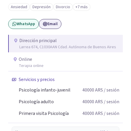
angustia, dificultades en los vínculos, inhibiciones,
Ansiedad
Depresión
Divorcio
+7 más
duelos, crisis vitales, padecimientos subjetivos y otros
modos de malestar. La práctica analítica propone un
WhatsApp
Email
espacio de palabra donde cada sujeto pueda interrogar
aquello que le genera sufrimiento, apostando a la
construcción de una respuesta singular frente a su
Dirección principal
Larrea 674, C1030AAN Cdad. Autónoma de Buenos Aires
malestar.
Online
Terapia online
Servicios y precios
Psicología infanto-juvenil
40000
ARS
/ sesión
Psicología adulto
40000
ARS
/ sesión
Primera visita Psicología
40000
ARS
/ sesión