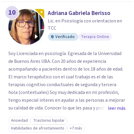
10
Adriana Gabriela Berisso
Lic. en Psicología con orientacion en
TCC
Verificado
Terapia Online
Soy Licenciada en psicología. Egresada de la Universidad
de Buenos Aires UBA. Con 20 años de experiencia
acompañando a pacientes dentro de los 18 años de edad.
El marco terapéutico con el cual trabajo es el de las
terapias cognitivo conductuales de segunda y tercera
hola (contextuales) Soy muy dedicada en mi profesión,
tengo especial interes en ayudar a las personas a mejorar
su calidad de vida. Conocer lo que les pasa y poder trabajar
leer más
en ello brindando las herramientas necesarias. Hay
Ansiedad
Trastorno bipolar
momentos en la vida por los cuales atravezamos por
Habilidades de afrontamiento
+7 más
estados de ansiedad, depresión o estrés, es alli donde no