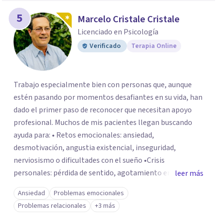
5
Marcelo Cristale Cristale
Licenciado en Psicología
Verificado
Terapia Online
Trabajo especialmente bien con personas que, aunque
estén pasando por momentos desafiantes en su vida, han
dado el primer paso de reconocer que necesitan apoyo
profesional. Muchos de mis pacientes llegan buscando
ayuda para: • Retos emocionales: ansiedad,
desmotivación, angustia existencial, inseguridad,
nerviosismo o dificultades con el sueño •Crisis
personales: pérdida de sentido, agotamiento emocional
leer más
o dificultad para manejar transiciones vitales •Conflictos
Ansiedad
Problemas emocionales
relacionales: problemas de pareja, tensiones familiares,
Problemas relacionales
+3 más
desafíos laborales o dificultades en dinámicas sociales.