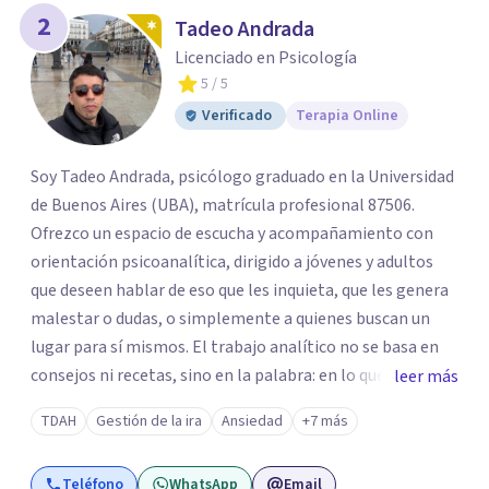
2
Tadeo Andrada
Licenciado en Psicología
5
/ 5
Verificado
Terapia Online
Soy Tadeo Andrada, psicólogo graduado en la Universidad
de Buenos Aires (UBA), matrícula profesional 87506.
Ofrezco un espacio de escucha y acompañamiento con
orientación psicoanalítica, dirigido a jóvenes y adultos
que deseen hablar de eso que les inquieta, que les genera
malestar o dudas, o simplemente a quienes buscan un
lugar para sí mismos. El trabajo analítico no se basa en
consejos ni recetas, sino en la palabra: en lo que cada
leer más
quien puede decir de su historia, de su deseo, de su
TDAH
Gestión de la ira
Ansiedad
+7 más
malestar... En el encuentro con un analista se abre la
posibilidad de pensar de otro modo eso que hasta ahora
Teléfono
WhatsApp
Email