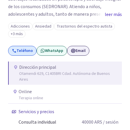
de los consumos (SEDRONAR). Atiendo a niños,
adolescentes y adultos, tanto de manera presencial
leer más
como online. Trabajo con distintas problemáticas como
Adicciones
Ansiedad
Trastornos del espectro autista
depresión, ataques de pánico, adicciones, trastornos
+3 más
alimentarios, trastornos del espectro autista (TEA) y
otras situaciones que generan malestar. Entiendo que
Teléfono
WhatsApp
Email
cada persona llega con una historia única, por eso el
proceso terapéutico es siempre singular y adaptado a
quien consulta.
Dirección principal
Otamendi 629, C1405BRI Cdad. Autónoma de Buenos
Aires
Online
Terapia online
Servicios y precios
Consulta individual
40000
ARS
/ sesión