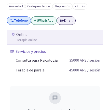
ambos vamos ejercer un papel activo en la orientación de
Ansiedad
Codependencia
Depresión
+7 más
la terapia. Para ello utilizo recursos técnicos amplios y
flexibles, adaptados al momento y problemática de cada
Teléfono
WhatsApp
Email
persona.
Online
Terapia online
Servicios y precios
Consulta para Psicología
35000
ARS
/ sesión
Terapia de pareja
45000
ARS
/ sesión