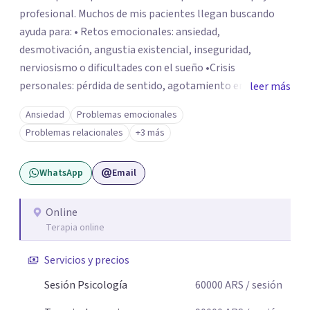
profesional. Muchos de mis pacientes llegan buscando
ayuda para: • Retos emocionales: ansiedad,
desmotivación, angustia existencial, inseguridad,
nerviosismo o dificultades con el sueño •Crisis
personales: pérdida de sentido, agotamiento emocional
leer más
o dificultad para manejar transiciones vitales •Conflictos
Ansiedad
Problemas emocionales
relacionales: problemas de pareja, tensiones familiares,
Problemas relacionales
+3 más
desafíos laborales o dificultades en dinámicas sociales.
WhatsApp
Email
Online
Terapia online
Servicios y precios
Sesión Psicología
60000
ARS
/ sesión