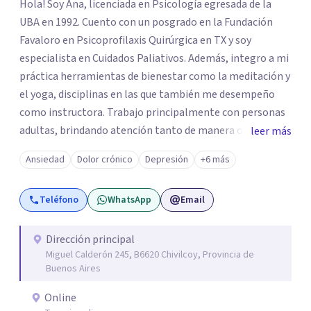
Hola! Soy Ana, licenciada en Psicología egresada de la
UBA en 1992. Cuento con un posgrado en la Fundación
Favaloro en Psicoprofilaxis Quirúrgica en TX y soy
especialista en Cuidados Paliativos. Además, integro a mi
práctica herramientas de bienestar como la meditación y
el yoga, disciplinas en las que también me desempeño
como instructora. Trabajo principalmente con personas
adultas, brindando atención tanto de manera online
leer más
como en el consultorio, adaptándome a las necesidades
Ansiedad
Dolor crónico
Depresión
+6 más
de cada paciente. Acompaño procesos vinculados a la
ansiedad, la depresión, el estrés, el duelo, el dolor crónico
Teléfono
WhatsApp
Email
y distintos momentos vitales que requieren contención,
escucha y orientación profesional.
Dirección principal
Miguel Calderón 245, B6620 Chivilcoy, Provincia de
Buenos Aires
Online