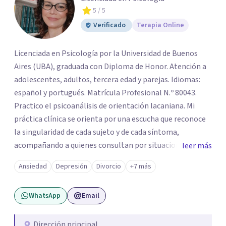
5
/ 5
Verificado
Terapia Online
Licenciada en Psicología por la Universidad de Buenos
Aires (UBA), graduada con Diploma de Honor. Atención a
adolescentes, adultos, tercera edad y parejas. Idiomas:
español y portugués. Matrícula Profesional N.º 80043.
Practico el psicoanálisis de orientación lacaniana. Mi
práctica clínica se orienta por una escucha que reconoce
la singularidad de cada sujeto y de cada síntoma,
acompañando a quienes consultan por situaciones de
leer más
angustia, dificultades en los vínculos, inhibiciones,
Ansiedad
Depresión
Divorcio
+7 más
duelos, crisis vitales, padecimientos subjetivos y otros
modos de malestar. La práctica analítica propone un
WhatsApp
Email
espacio de palabra donde cada sujeto pueda interrogar
aquello que le genera sufrimiento, apostando a la
construcción de una respuesta singular frente a su
Dirección principal