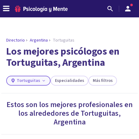
Directorio
Argentina
Tortuguitas
ENCONTRAR MI TERAPEUTA
¿Necesitas ayuda para encontrar el
Los mejores psicólogos en
psicólogo adecuado?
Tortuguitas, Argentina
Responde a unas breves preguntas y te ofreceremos
los profesionales que más se ajustan a tus
necesidades.
Tortuguitas
Especialidades
Más filtros
Responder cuestionario
Estos son los mejores profesionales en
los alrededores de
Tortuguitas
,
Argentina