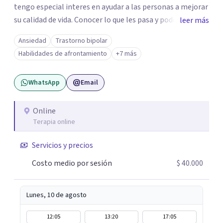
tengo especial interes en ayudar a las personas a mejorar
su calidad de vida. Conocer lo que les pasa y poder trabajar
leer más
en ello brindando las herramientas necesarias. Hay
Ansiedad
Trastorno bipolar
momentos en la vida por los cuales atravezamos por
Habilidades de afrontamiento
+7 más
estados de ansiedad, depresión o estrés, es alli donde no
encontramos o nos parece no tener recursos para
WhatsApp
Email
afrontarlos, pareciera que no hay salida. Dentro de esta
línea y para estos casos la terapia cognitiva conductual
es la que ha presentado mayores evidencias epíricas en la
Online
Terapia online
solución de estos cuadros con resultados muy buenos y
duraderos. Por tanto si hay salida y estoy aqui para
Servicios y precios
acompañarte. Si estás buscando un espacio de
acompañamiento profesional en español, escríbeme y
Costo medio por sesión
$ 40.000
damos el primer paso juntos.
Lunes, 10 de agosto
12:05
13:20
17:05