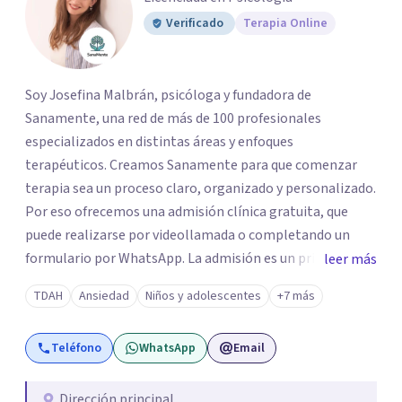
Verificado
Terapia Online
Soy Josefina Malbrán, psicóloga y fundadora de
Sanamente, una red de más de 100 profesionales
especializados en distintas áreas y enfoques
terapéuticos. Creamos Sanamente para que comenzar
terapia sea un proceso claro, organizado y personalizado.
Por eso ofrecemos una admisión clínica gratuita, que
puede realizarse por videollamada o completando un
formulario por WhatsApp. La admisión es un primer
leer más
espacio de orientación profesional donde escuchamos tu
TDAH
Ansiedad
Niños y adolescentes
+7 más
motivo de consulta y evaluamos qué terapeuta es el más
adecuado según tu edad, necesidad, disponibilidad horaria
Teléfono
WhatsApp
Email
y posibilidades económicas. No trabajamos con
asignaciones al azar: cada derivación es pensada con
criterio clínico, según la necesidad de cada paciente.
Dirección principal