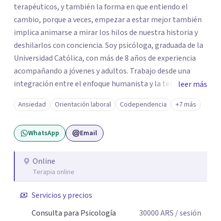
terapéuticos, y también la forma en que entiendo el
cambio, porque a veces, empezar a estar mejor también
implica animarse a mirar los hilos de nuestra historia y
deshilarlos con conciencia. Soy psicóloga, graduada de la
Universidad Católica, con más de 8 años de experiencia
acompañando a jóvenes y adultos. Trabajo desde una
integración entre el enfoque humanista y la terapia
leer más
cognitivo-conductual (TCC), combinando una escucha
Ansiedad
Orientación laboral
Codependencia
+7 más
profunda, empática y sin juicios, con herramientas con
herramientas psicológicas que ayudan a reconocer
WhatsApp
Email
patrones, resignificar experiencias y construir cambios
posibles. En el espacio terapéutico, el objetivo es que
puedas no solo sentirte escuchado/a, sino también
Online
Terapia online
comprender lo que te pasa, identificar patrones que
generan malestar y desarrollar recursos concretos para
Servicios y precios
afrontarlo.
Consulta para Psicología
30000
ARS
/ sesión