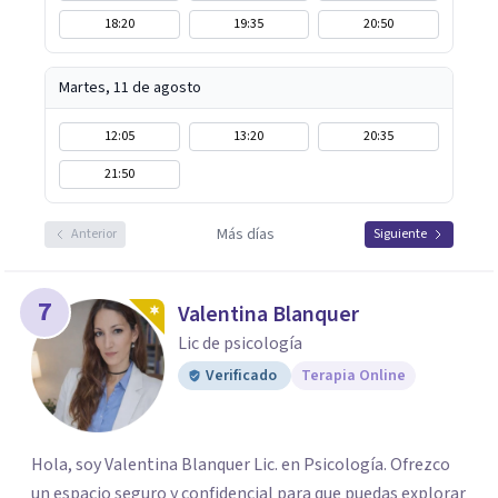
18:20
19:35
20:50
Martes, 11 de agosto
12:05
13:20
20:35
21:50
Más días
Anterior
Siguiente
7
Valentina Blanquer
Lic de psicología
Verificado
Terapia Online
Hola, soy Valentina Blanquer Lic. en Psicología. Ofrezco
un espacio seguro y confidencial para que puedas explorar