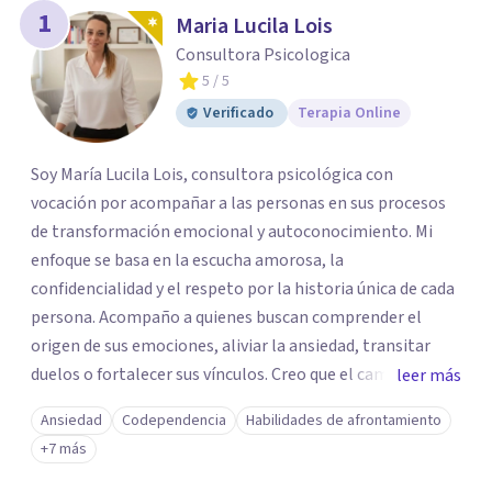
1
Maria Lucila Lois
Consultora Psicologica
5
/ 5
Verificado
Terapia Online
Soy María Lucila Lois, consultora psicológica con
vocación por acompañar a las personas en sus procesos
de transformación emocional y autoconocimiento. Mi
enfoque se basa en la escucha amorosa, la
confidencialidad y el respeto por la historia única de cada
persona. Acompaño a quienes buscan comprender el
origen de sus emociones, aliviar la ansiedad, transitar
duelos o fortalecer sus vínculos. Creo que el camino hacia
leer más
una vida más auténtica comienza cuando nos animamos
Ansiedad
Codependencia
Habilidades de afrontamiento
a mirar hacia adentro y a reconocer las raíces de lo que
+7 más
sentimos.