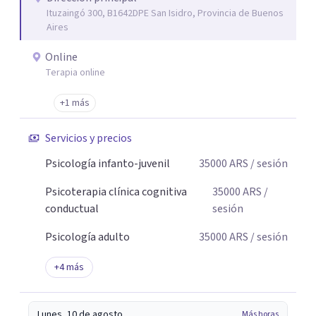
Ituzaingó 300, B1642DPE San Isidro, Provincia de Buenos
Atendemos niños, adolescentes, adultos y adultos
Aires
mayores. Brindamos atención virtual a nivel mundial y
presencial en Capital Federal, Zona Sur, Zona Oeste y
Online
Zona Norte. Los honorarios se encuentran entre $28.000 y
Terapia online
$45.000 por sesión, buscando que el tratamiento sea
+1 más
accesible y sostenible en el tiempo. Nuestro objetivo es
acompañarte desde el primer contacto con
Servicios y precios
profesionalismo, empatía y cercanía.
Psicología infanto-juvenil
35000
ARS
/ sesión
Psicoterapia clínica cognitiva
35000
ARS
/
conductual
sesión
Psicología adulto
35000
ARS
/ sesión
+
4
más
Lunes, 10 de agosto
Más horas