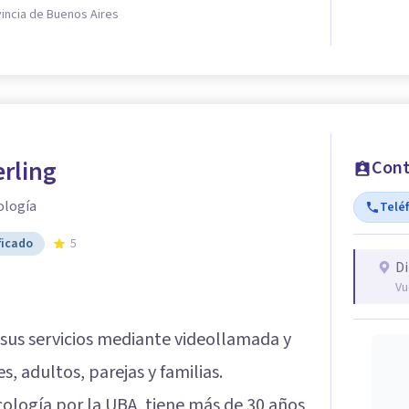
vincia de Buenos Aires
rling
Cont
ología
Telé
ficado
5
Di
Vu
sus servicios mediante videollamada y
, adultos, parejas y familias.
cología por la UBA, tiene más de 30 años