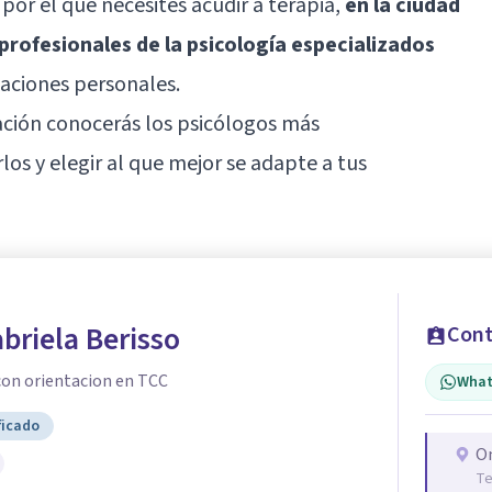
 por el que necesites acudir a terapia,
en la ciudad
profesionales de la psicología especializados
uaciones personales.
ación conocerás los psicólogos más
s y elegir al que mejor se adapte a tus
briela Berisso
Cont
 con orientacion en TCC
What
ficado
O
Te