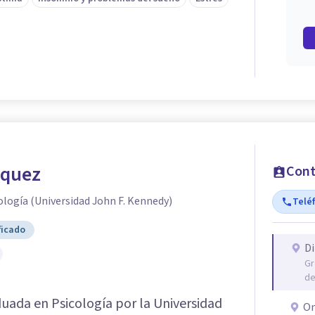
zquez
Cont
ología (Universidad John F. Kennedy)
Telé
ficado
Di
Gr
de
uada en Psicología por la Universidad
On