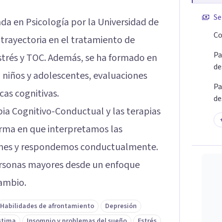
Se
ada en Psicología por la Universidad de
Co
 trayectoria en el tratamiento de
Pa
strés y TOC. Además, se ha formado en
de
 niños y adolescentes, evaluaciones
Pa
cas cognitivas.
de
pia Cognitivo-Conductual y las terapias
orma en que interpretamos las
ones y respondemos conductualmente.
ersonas mayores desde un enfoque
cambio.
Habilidades de afrontamiento
Depresión
stima
Insomnio y problemas del sueño
Estrés