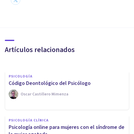
PSICOLOGÍA CLÍNICA
Historia de la terapia familiar:
sus etapas de desarrollo y
autores
Artículos relacionados
Grecia Guzmán Martínez
PSICOLOGÍA
Código Deontológico del Psicólogo
Oscar Castillero Mimenza
PAREJA
Centro de Psicología Sara
PSICOLOGÍA CLÍNICA
Navarrete: terapia de pareja
Psicología online para mujeres con el síndrome de