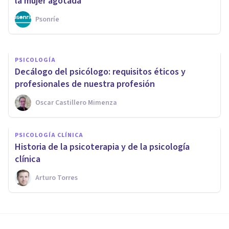
en Valencia
la mujer agotada
Psonríe
Psicología Y Mente
PSICOLOGÍA
Decálogo del psicólogo: requisitos éticos y
profesionales de nuestra profesión
Oscar Castillero Mimenza
PSICOLOGÍA CLÍNICA
Historia de la psicoterapia y de la psicología
clínica
Arturo Torres