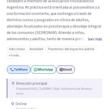
candidato a miembro de la Asociación Psicoanalítica
Argentina. Mi práctica está orientada al psicoanálisis y a
una formación constante, que sostengo a través de
distintos cursos y posgrados en clínica de adultos,
abordajes focalizados en psicoterapia y abordaje integral
de los consumos (SEDRONAR). Atiendo a niños,
adolescentes y adultos, tanto de manera presencial
leer más
como online. Trabajo con distintas problemáticas como
Adicciones
Ansiedad
Trastornos del espectro autista
depresión, ataques de pánico, adicciones, trastornos
+3 más
alimentarios, trastornos del espectro autista (TEA) y
otras situaciones que generan malestar. Entiendo que
Teléfono
WhatsApp
Email
cada persona llega con una historia única, por eso el
proceso terapéutico es siempre singular y adaptado a
quien consulta.
Dirección principal
Otamendi 629, C1405BRI Cdad. Autónoma de Buenos
Aires
Online