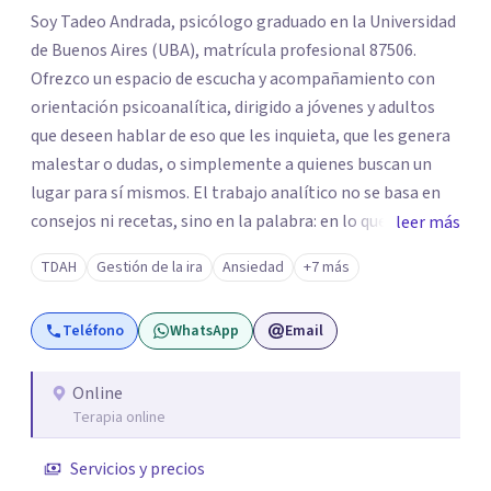
Soy Tadeo Andrada, psicólogo graduado en la Universidad
de Buenos Aires (UBA), matrícula profesional 87506.
Ofrezco un espacio de escucha y acompañamiento con
orientación psicoanalítica, dirigido a jóvenes y adultos
que deseen hablar de eso que les inquieta, que les genera
malestar o dudas, o simplemente a quienes buscan un
lugar para sí mismos. El trabajo analítico no se basa en
consejos ni recetas, sino en la palabra: en lo que cada
leer más
quien puede decir de su historia, de su deseo, de su
TDAH
Gestión de la ira
Ansiedad
+7 más
malestar... En el encuentro con un analista se abre la
posibilidad de pensar de otro modo eso que hasta ahora
Teléfono
WhatsApp
Email
parecía sin salida.
Online
Terapia online
Servicios y precios