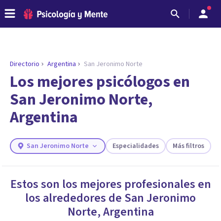
Directorio
Argentina
San Jeronimo Norte
ENCONTRAR MI TERAPEUTA
¿Necesitas ayuda para encontrar el
Los mejores psicólogos en
psicólogo adecuado?
San Jeronimo Norte,
Responde a unas breves preguntas y te ofreceremos
Argentina
los profesionales que más se ajustan a tus
necesidades.
Responder cuestionario
San Jeronimo Norte
Especialidades
Más filtros
Estos son los mejores profesionales en
los alrededores de
San Jeronimo
Norte
,
Argentina