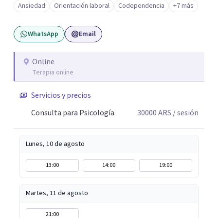
Ansiedad
Orientación laboral
Codependencia
+7 más
profunda, empática y sin juicios, con herramientas con
herramientas psicológicas que ayudan a reconocer
WhatsApp
Email
patrones, resignificar experiencias y construir cambios
posibles. En el espacio terapéutico, el objetivo es que
puedas no solo sentirte escuchado/a, sino también
Online
Terapia online
comprender lo que te pasa, identificar patrones que
generan malestar y desarrollar recursos concretos para
Servicios y precios
afrontarlo.
Consulta para Psicología
30000
ARS
/ sesión
Lunes, 10 de agosto
13:00
14:00
19:00
Martes, 11 de agosto
21:00