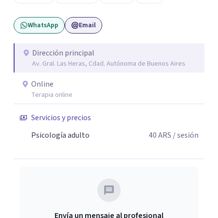
adpatando el contexto de cada persona para ayudarla de
la mejor manera posible.
WhatsApp
Email
Dirección principal
Av. Gral. Las Heras, Cdad. Autónoma de Buenos Aires
Online
Terapia online
Servicios y precios
Psicología adulto
40
ARS
/ sesión
Envía un mensaje al profesional