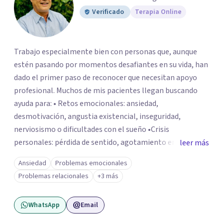
Verificado
Terapia Online
Trabajo especialmente bien con personas que, aunque
estén pasando por momentos desafiantes en su vida, han
dado el primer paso de reconocer que necesitan apoyo
profesional. Muchos de mis pacientes llegan buscando
ayuda para: • Retos emocionales: ansiedad,
desmotivación, angustia existencial, inseguridad,
nerviosismo o dificultades con el sueño •Crisis
personales: pérdida de sentido, agotamiento emocional
leer más
o dificultad para manejar transiciones vitales •Conflictos
Ansiedad
Problemas emocionales
relacionales: problemas de pareja, tensiones familiares,
Problemas relacionales
+3 más
desafíos laborales o dificultades en dinámicas sociales.
WhatsApp
Email