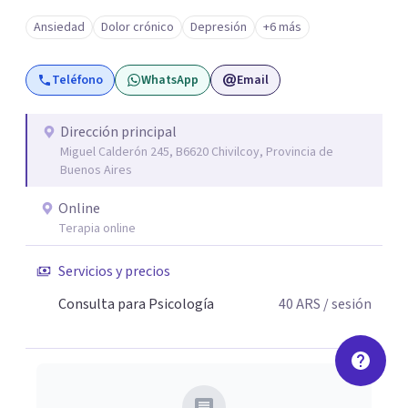
como en el consultorio, adaptándome a las necesidades
Ansiedad
Dolor crónico
Depresión
+6 más
de cada paciente. Acompaño procesos vinculados a la
ansiedad, la depresión, el estrés, el duelo, el dolor crónico
Teléfono
WhatsApp
Email
y distintos momentos vitales que requieren contención,
escucha y orientación profesional.
Dirección principal
Miguel Calderón 245, B6620 Chivilcoy, Provincia de
Buenos Aires
Online
Terapia online
Servicios y precios
Consulta para Psicología
40
ARS
/ sesión