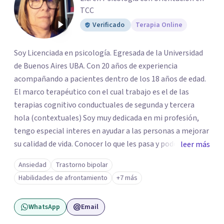
TCC
Verificado
Terapia Online
Soy Licenciada en psicología. Egresada de la Universidad
de Buenos Aires UBA. Con 20 años de experiencia
acompañando a pacientes dentro de los 18 años de edad.
El marco terapéutico con el cual trabajo es el de las
terapias cognitivo conductuales de segunda y tercera
hola (contextuales) Soy muy dedicada en mi profesión,
tengo especial interes en ayudar a las personas a mejorar
su calidad de vida. Conocer lo que les pasa y poder trabajar
leer más
en ello brindando las herramientas necesarias. Hay
Ansiedad
Trastorno bipolar
momentos en la vida por los cuales atravezamos por
Habilidades de afrontamiento
+7 más
estados de ansiedad, depresión o estrés, es alli donde no
encontramos o nos parece no tener recursos para
WhatsApp
Email
afrontarlos, pareciera que no hay salida. Dentro de esta
línea y para estos casos la terapia cognitiva conductual