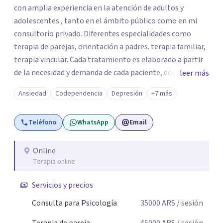
con amplia experiencia en la atención de adultos y
adolescentes , tanto en el ámbito público como en mi
consultorio privado. Diferentes especialidades como
terapia de parejas, orientación a padres. terapia familiar,
terapia vincular. Cada tratamiento es elaborado a partir
de la necesidad y demanda de cada paciente, donde
leer más
ambos vamos ejercer un papel activo en la orientación de
Ansiedad
Codependencia
Depresión
+7 más
la terapia. Para ello utilizo recursos técnicos amplios y
flexibles, adaptados al momento y problemática de cada
Teléfono
WhatsApp
Email
persona.
Online
Terapia online
Servicios y precios
Consulta para Psicología
35000
ARS
/ sesión