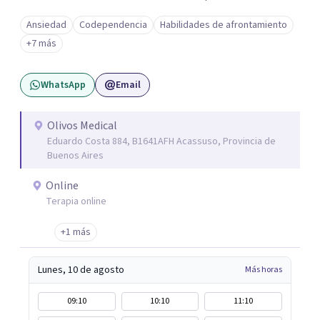
una vida más auténtica comienza cuando nos animamos
Ansiedad
Codependencia
Habilidades de afrontamiento
a mirar hacia adentro y a reconocer las raíces de lo que
+7 más
sentimos.
WhatsApp
Email
Olivos Medical
Eduardo Costa 884, B1641AFH Acassuso, Provincia de
Buenos Aires
Online
Terapia online
+1 más
Lunes, 10 de agosto
Más horas
09:10
10:10
11:10