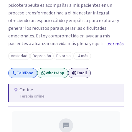
psicoterapeuta es acompañar a mis pacientes en un
proceso transformador hacia el bienestar integral,
ofreciendo un espacio cálido y empático para explorar y
generar los recursos para superar las dificultades
emocionales. Estoy comprometida en ayudar a mis
pacientes a alcanzar una vida más plena y equilibrada. Si
leer más
estás atravesando una crisis y sentís que necesitás ayuda
Ansiedad
Depresión
Divorcio
+4 más
o quisieras profundizar en tu autoconocimiento, te invito
a que me contactes para acompañarte en el proceso.
Teléfono
WhatsApp
Email
Online
Terapia online