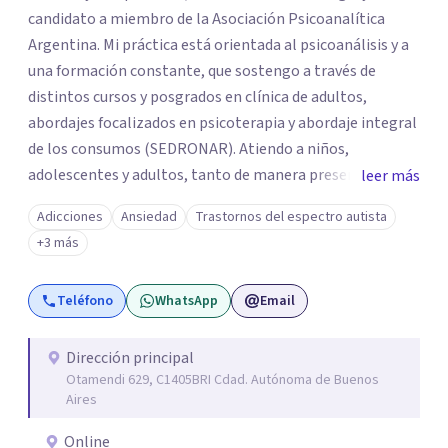
candidato a miembro de la Asociación Psicoanalítica
Argentina. Mi práctica está orientada al psicoanálisis y a
una formación constante, que sostengo a través de
distintos cursos y posgrados en clínica de adultos,
abordajes focalizados en psicoterapia y abordaje integral
de los consumos (SEDRONAR). Atiendo a niños,
adolescentes y adultos, tanto de manera presencial
leer más
como online. Trabajo con distintas problemáticas como
Adicciones
Ansiedad
Trastornos del espectro autista
depresión, ataques de pánico, adicciones, trastornos
+3 más
alimentarios, trastornos del espectro autista (TEA) y
otras situaciones que generan malestar. Entiendo que
Teléfono
WhatsApp
Email
cada persona llega con una historia única, por eso el
proceso terapéutico es siempre singular y adaptado a
quien consulta.
Dirección principal
Otamendi 629, C1405BRI Cdad. Autónoma de Buenos
Aires
Online