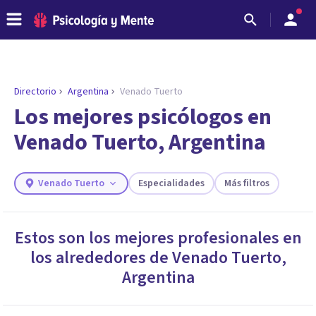
Directorio
Argentina
Venado Tuerto
ENCONTRAR MI TERAPEUTA
¿Necesitas ayuda para encontrar el
Los mejores psicólogos en
psicólogo adecuado?
Venado Tuerto, Argentina
Responde a unas breves preguntas y te ofreceremos
los profesionales que más se ajustan a tus
necesidades.
Venado Tuerto
Especialidades
Más filtros
Responder cuestionario
Estos son los mejores profesionales en
los alrededores de
Venado Tuerto
,
Argentina