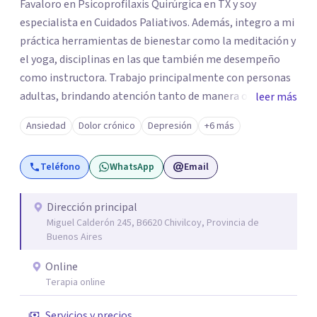
Favaloro en Psicoprofilaxis Quirúrgica en TX y soy
especialista en Cuidados Paliativos. Además, integro a mi
práctica herramientas de bienestar como la meditación y
el yoga, disciplinas en las que también me desempeño
como instructora. Trabajo principalmente con personas
adultas, brindando atención tanto de manera online
leer más
como en el consultorio, adaptándome a las necesidades
Ansiedad
Dolor crónico
Depresión
+6 más
de cada paciente. Acompaño procesos vinculados a la
ansiedad, la depresión, el estrés, el duelo, el dolor crónico
Teléfono
WhatsApp
Email
y distintos momentos vitales que requieren contención,
escucha y orientación profesional.
Dirección principal
Miguel Calderón 245, B6620 Chivilcoy, Provincia de
Buenos Aires
Online
Terapia online
Servicios y precios