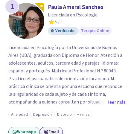
1
Paula Amaral Sanches
Licenciada en Psicología
5
/ 5
Verificado
Terapia Online
Licenciada en Psicología por la Universidad de Buenos
Aires (UBA), graduada con Diploma de Honor. Atención a
adolescentes, adultos, tercera edad y parejas. Idiomas:
español y portugués. Matrícula Profesional N.º 80043.
Practico el psicoanálisis de orientación lacaniana. Mi
práctica clínica se orienta por una escucha que reconoce
la singularidad de cada sujeto y de cada síntoma,
acompañando a quienes consultan por situaciones de
leer más
angustia, dificultades en los vínculos, inhibiciones,
Ansiedad
Depresión
Divorcio
+7 más
duelos, crisis vitales, padecimientos subjetivos y otros
modos de malestar. La práctica analítica propone un
WhatsApp
Email
espacio de palabra donde cada sujeto pueda interrogar