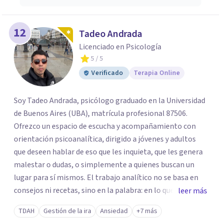
12
Tadeo Andrada
Licenciado en Psicología
5
/ 5
Verificado
Terapia Online
Soy Tadeo Andrada, psicólogo graduado en la Universidad
de Buenos Aires (UBA), matrícula profesional 87506.
Ofrezco un espacio de escucha y acompañamiento con
orientación psicoanalítica, dirigido a jóvenes y adultos
que deseen hablar de eso que les inquieta, que les genera
malestar o dudas, o simplemente a quienes buscan un
lugar para sí mismos. El trabajo analítico no se basa en
consejos ni recetas, sino en la palabra: en lo que cada
leer más
quien puede decir de su historia, de su deseo, de su
TDAH
Gestión de la ira
Ansiedad
+7 más
malestar... En el encuentro con un analista se abre la