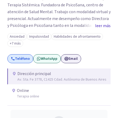
Terapia Sistémica. Fundadora de PsicoSana, centro de
atención de Salud Mental. Trabajo con modalidad virtual y
presencial. Actualmente me desempeño como Directora
y Psicóloga en PsicoSana tanto en la modalidad
leer más
presencial como la modalidad online. Busco poder
Ansiedad
Impulsividad
Habilidades de afrontamiento
acompañarte en tu proyecto de vida, de
+7 más
autoconocimiento, autoestima, bienestar y amor propio.
Mi objetivo es poder ayudarte a conocer tus emociones
Teléfono
WhatsApp
Email
desde una estabilidad emocional para lograr una
adecuada inteligencia emocional. A la par colaboro con el
Lic. Ricardo L.M. Boucherie, quien posee una orientación
Dirección principal
Av. Sta. Fe 3778, C1425 Cdad. Autónoma de Buenos Aires
Sistémica, Cognitivo Conductual y Psicoanálisis
Lacaniano.
Online
Terapia online