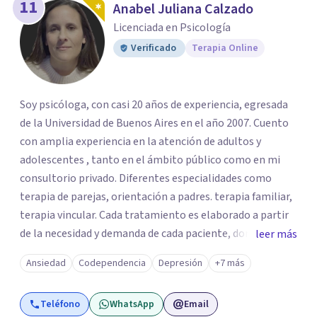
11
Anabel Juliana Calzado
Licenciada en Psicología
Verificado
Terapia Online
Soy psicóloga, con casi 20 años de experiencia, egresada
de la Universidad de Buenos Aires en el año 2007. Cuento
con amplia experiencia en la atención de adultos y
adolescentes , tanto en el ámbito público como en mi
consultorio privado. Diferentes especialidades como
terapia de parejas, orientación a padres. terapia familiar,
terapia vincular. Cada tratamiento es elaborado a partir
de la necesidad y demanda de cada paciente, donde
leer más
ambos vamos ejercer un papel activo en la orientación de
Ansiedad
Codependencia
Depresión
+7 más
la terapia. Para ello utilizo recursos técnicos amplios y
flexibles, adaptados al momento y problemática de cada
Teléfono
WhatsApp
Email
persona.