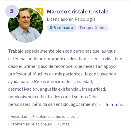
5
Marcelo Cristale Cristale
Licenciado en Psicología
Verificado
Terapia Online
Trabajo especialmente bien con personas que, aunque
estén pasando por momentos desafiantes en su vida, han
dado el primer paso de reconocer que necesitan apoyo
profesional. Muchos de mis pacientes llegan buscando
ayuda para: • Retos emocionales: ansiedad,
desmotivación, angustia existencial, inseguridad,
nerviosismo o dificultades con el sueño •Crisis
personales: pérdida de sentido, agotamiento emocional
leer más
o dificultad para manejar transiciones vitales •Conflictos
Ansiedad
Problemas emocionales
relacionales: problemas de pareja, tensiones familiares,
Problemas relacionales
+3 más
desafíos laborales o dificultades en dinámicas sociales.