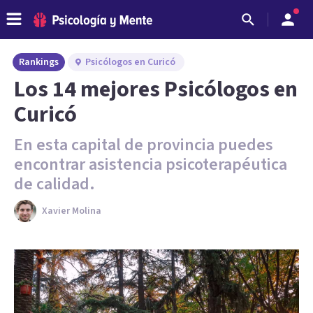
Rankings
Psicólogos en Curicó
Los 14 mejores Psicólogos en
Curicó
En esta capital de provincia puedes
encontrar asistencia psicoterapéutica
de calidad.
Xavier Molina