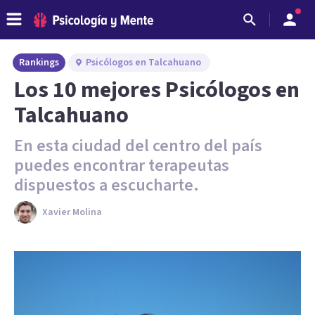
Rankings
Psicólogos en Talcahuano
Los 10 mejores Psicólogos en
Talcahuano
En esta ciudad del centro del país
puedes encontrar terapeutas
dispuestos a escucharte.
Xavier Molina