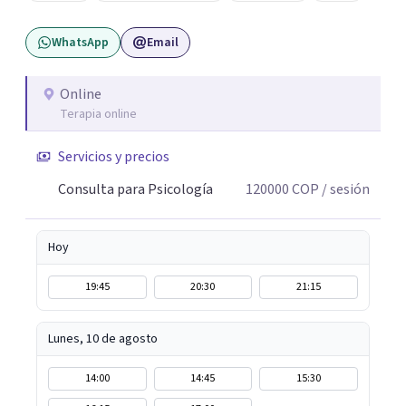
confidencial y seguro, con flexibilidad de horarios y una
WhatsApp
Email
atención personalizada. Durante mi trayectoria los
pacientes han destacado mi empatía, mi profesionalismo
y enfoque integral. Estoy a un mensaje de whatsapp si
Online
Terapia online
necesitas orientación "Tu bienestar es la prioridad, sin
importar la distancia"
Servicios y precios
Consulta para Psicología
120000
COP
/ sesión
Hoy
19:45
20:30
21:15
Lunes, 10 de agosto
14:00
14:45
15:30