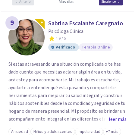
Más días
Anterior
Siguiente
9
Sabrina Escalante Caregnato
Psicóloga Clinica
4.9
/ 5
Verificado
Terapia Online
Si estas atravesando una situación complicada o te has
dado cuenta que necesitas aclarar algún área en tu vida,
acá estoy para acompañarte. Mi trabajo es escucharte,
ayudarte a entender qué esta pasando y compartirte
herramientas para mejorar tu salud integral y construir
hábitos sostenibles desde la comodidad y seguridad de tu
hogar o de manera presencial. Mi propósito es brindar un
acompañamiento integral en las diferentes etapas de la
leer más
vida, adaptando la intervención a las necesidades de cada
Ansiedad
Niños y adolescentes
Impulsividad
+7 más
momento del ciclo vital. Un espacio enteramente