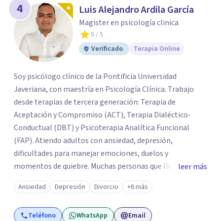
4
Luis Alejandro Ardila García
Magister en psicología clinica
5
/ 5
Verificado
Terapia Online
Soy psicólogo clínico de la Pontificia Universidad
Javeriana, con maestría en Psicología Clínica. Trabajo
desde terapias de tercera generación: Terapia de
Aceptación y Compromiso (ACT), Terapia Dialéctico-
Conductual (DBT) y Psicoterapia Analítica Funcional
(FAP). Atiendo adultos con ansiedad, depresión,
dificultades para manejar emociones, duelos y
momentos de quiebre. Muchas personas que llegan a
leer más
consulta no solo cargan con un síntoma: sienten que sus
Ansiedad
Depresión
Divorcio
+6 más
propias reacciones emocionales les complican más la
vida. Desde ahí trabajamos. No busco eliminar el
Teléfono
WhatsApp
Email
malestar a la fuerza. Prefiero entender qué lo sostiene y