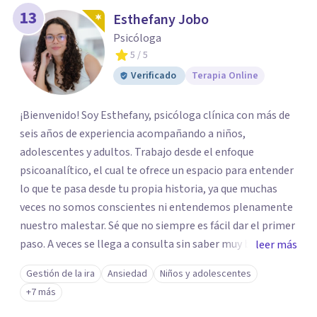
13
Esthefany Jobo
Psicóloga
5
/ 5
Verificado
Terapia Online
¡Bienvenido! Soy Esthefany, psicóloga clínica con más de
seis años de experiencia acompañando a niños,
adolescentes y adultos. Trabajo desde el enfoque
psicoanalítico, el cual te ofrece un espacio para entender
lo que te pasa desde tu propia historia, ya que muchas
veces no somos conscientes ni entendemos plenamente
nuestro malestar. Sé que no siempre es fácil dar el primer
paso. A veces se llega a consulta sin saber muy bien qué
leer más
decir, o sintiendo que algo no anda bien pero sin poder
Gestión de la ira
Ansiedad
Niños y adolescentes
nombrarlo. Mi intención es acompañarte en ese proceso,
+7 más
sin juicios y a tu propio ritmo, para que lo que hoy te pesa