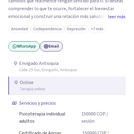
cambios que realmente tengan sentido para ti. Si deseas
comprender lo que te ocurre, fortalecer el bienestar
emocional y construir una relación más saludable
leer más
contigo mismo y con los demás y sientes que este puede
Ansiedad
Codependencia
Depresión
+7 más
ser un buen momento para empezar, estaré dispuesta a
acompañarte en ese proceso.
WhatsApp
Email
Envigado Antioquia
Calle 29 Sur, Envigado, Antioquia
Online
Terapia online
Servicios y precios
Psicoterapia individual
150000
COP
/
adultos
sesión
Certificado de Apoyo
150000
COP
/