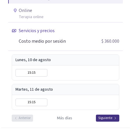
tus retos y al mismo tiempo desde mi experiencia darte
Online
la tranquilidad que si se puede. Soy certificada en Crianza
Terapia online
Consciente por la Conscious Coaching Academy de la Dra.
Shefali Tsabary, formada en Conscious Discipline® e
Servicios y precios
instructora certificada de Mindfulness por la Universidad
Costo medio por sesión
$ 360.000
de California. Si buscas un acompañamiento cercano,
práctico y efectivo, será un placer acompañarte.
Lunes, 10 de agosto
15:15
Martes, 11 de agosto
15:15
Más días
Anterior
Siguiente