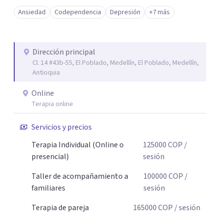
duraderos. Atiendo adultos, adolescentes, parejas y
Ansiedad
Codependencia
Depresión
+7 más
familias de forma presencial en Medellín y online, en un
espacio seguro, cercano y profesional.
Dirección principal
Cl. 14 #43b-55, El Poblado, Medellín, El Poblado, Medellín,
Antioquia
Online
Terapia online
Servicios y precios
Terapia Individual (Online o
125000
COP
/
presencial)
sesión
Taller de acompañamiento a
100000
COP
/
familiares
sesión
Terapia de pareja
165000
COP
/ sesión