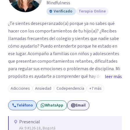
Mindfulness
Verificado
Terapia Online
¿Te sientes desesperanzado(a) porque ya no sabes qué
hacer con los comportamientos de tu hijo(a)? ¿Recibes
llamadas frecuentes del colegio y sientes que nadie sabe
cómo ayudarlo? Puedo entenderte porque he estado en
ese lugar. Acompaño a familias con niños y adolescentes
que presentan comportamientos retantes, dificultades
para regular sus emociones o problemas de disciplina. Mi
propósito es ayudarte a comprender qué hay detrás de
leer más
esas conductas y desarrollar las habilidades y
Adicciones
Ansiedad
Codependencia
+7 más
herramientas que se necesitan para transformar estas
conductas indeseadas. De la misma manera, trabajo de la
Teléfono
WhatsApp
Email
mano con el colegio para que familia e institución
utilicen un mismo lenguaje, en caso que sea necesario. El
ser educadora, madre de un niño con comportamiento
Presencial
Ak 9 #126-18, Bogotá
retante y con 28 años de experiencia hace que entienda