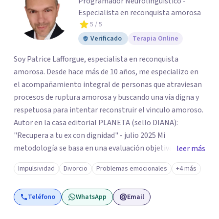
Programador Neurolingüístico -
Especialista en reconquista amorosa
5
/ 5
Verificado
Terapia Online
Soy Patrice Lafforgue, especialista en reconquista
amorosa. Desde hace más de 10 años, me especializo en
el acompañamiento integral de personas que atraviesan
procesos de ruptura amorosa y buscando una vía digna y
respetuosa para intentar reconstruir el vinculo amoroso.
Autor en la casa editorial PLANETA (sello DIANA):
"Recupera a tu ex con dignidad" - julio 2025 Mi
metodología se basa en una evaluación objetiva de
leer más
escenarios según la necesidad del paciente, centrada en
Impulsividad
Divorcio
Problemas emocionales
+4 más
tres ejes fundamentales: 1- Análisis de viabilidad:
estimación de probabilidades reales de recuperación de la
Teléfono
WhatsApp
Email
relación de pareja 2- Análisis conductual: evaluación de
comportamientos post-ruptura y patrones de