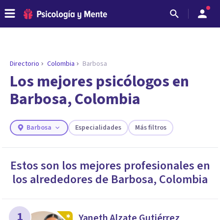
Directorio
Colombia
Barbosa
ENCONTRAR MI TERAPEUTA
¿Necesitas ayuda para encontrar el
Los mejores psicólogos en
psicólogo adecuado?
Barbosa, Colombia
Responde a unas breves preguntas y te ofreceremos
los profesionales que más se ajustan a tus
necesidades.
Barbosa
Especialidades
Más filtros
Responder cuestionario
Estos son los mejores profesionales en
los alrededores de
Barbosa
,
Colombia
1
Yaneth Alzate Gutiérrez