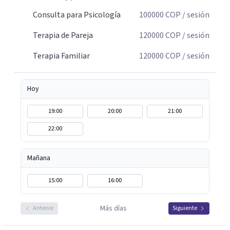
historia personal, familiar o de pareja y promover
cambios que favorezcan el bienestar emocional y
Consulta para Psicología
100000
COP
/ sesión
relacional. La terapia es una oportunidad para
Terapia de Pareja
120000
COP
/ sesión
comprenderse, transformarse y construir relaciones más
conscientes y saludables. Te espero para acompañarte en
Terapia Familiar
120000
COP
/ sesión
tu proceso personal, familiar o de pareja.
Hoy
19:00
20:00
21:00
22:00
Mañana
15:00
16:00
Más días
Anterior
Siguiente