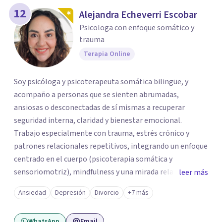
12
Alejandra Echeverri Escobar
Psicologa con enfoque somático y
trauma
Terapia Online
Soy psicóloga y psicoterapeuta somática bilingüe, y
acompaño a personas que se sienten abrumadas,
ansiosas o desconectadas de sí mismas a recuperar
seguridad interna, claridad y bienestar emocional.
Trabajo especialmente con trauma, estrés crónico y
patrones relacionales repetitivos, integrando un enfoque
centrado en el cuerpo (psicoterapia somática y
sensoriomotriz), mindfulness y una mirada relacional y
leer más
psicodinámica. En terapia te ayudo a entender lo que te
Ansiedad
Depresión
Divorcio
+7 más
pasa sin juicio, a regular tu sistema nervioso y a
desarrollar recursos concretos para sentirte más
WhatsApp
Email