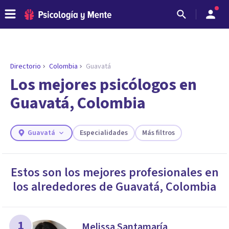
Directorio
Colombia
Guavatá
Los mejores psicólogos en
Guavatá, Colombia
Guavatá
Especialidades
Más filtros
Estos son los mejores profesionales en
los alrededores de
Guavatá
,
Colombia
ENCONTRAR MI TERAPEUTA
¿Necesitas ayuda para encontrar el
psicólogo adecuado?
Responde a unas breves preguntas y te ofreceremos
1
Melissa Santamaría