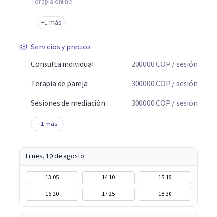
ayudar a pensar todo lo que generó. Soltar el lazo con el
Terapia online
trauma implica entender la dimensión de lo que ocurrió,
+1 más
de quienes estuvieron, de quienes agredieron o de quienes
no protegieron.
Servicios y precios
Consulta individual
200000
COP
/ sesión
Terapia de pareja
300000
COP
/ sesión
Sesiones de mediación
300000
COP
/ sesión
+
1
más
Lunes, 10 de agosto
13:05
14:10
15:15
16:20
17:25
18:30