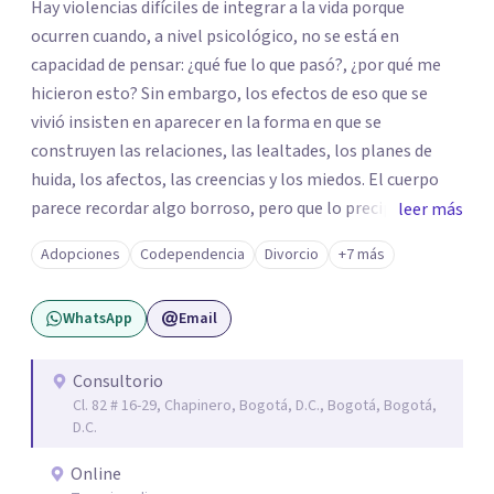
Hay violencias difíciles de integrar a la vida porque
ocurren cuando, a nivel psicológico, no se está en
capacidad de pensar: ¿qué fue lo que pasó?, ¿por qué me
hicieron esto? Sin embargo, los efectos de eso que se
vivió insisten en aparecer en la forma en que se
construyen las relaciones, las lealtades, los planes de
huida, los afectos, las creencias y los miedos. El cuerpo
parece recordar algo borroso, pero que lo precipita a
leer más
reaccionar cuando siente una amenaza. Algunas personas
Adopciones
Codependencia
Divorcio
+7 más
parecen notar que algo pasa y, de vez en cuando, en la
propia persona aparece la pregunta: ¿tendrá que ver esto
WhatsApp
Email
con lo que me pasó? De las violencias es difícil hablar con
las personas cercanas: a veces porque se les quiere
proteger de esa historia difícil; a veces, por la misma duda
Consultorio
Cl. 82 # 16-29, Chapinero, Bogotá, D.C., Bogotá, Bogotá,
que se tiene sobre lo que pasó; y, a veces, por los silencios
D.C.
que se impusieron para no hablar. Te propongo una
psicoterapia para ayudar a integrar eso que pasó y para
Online