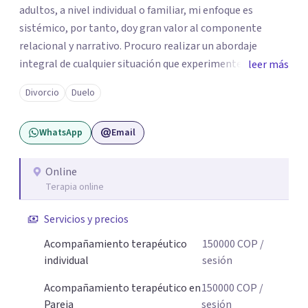
adultos, a nivel individual o familiar, mi enfoque es
sistémico, por tanto, doy gran valor al componente
relacional y narrativo. Procuro realizar un abordaje
integral de cualquier situación que experimenten mis
leer más
consultantes y así lograr una comprensión que favorezca
Divorcio
Duelo
procesos de aprendizaje significativo y potencializar así
la movilización de recursos en pro de la solución y el
WhatsApp
Email
bienestar.
Online
Terapia online
Servicios y precios
Acompañamiento terapéutico
150000
COP
/
individual
sesión
Acompañamiento terapéutico en
150000
COP
/
Pareja
sesión