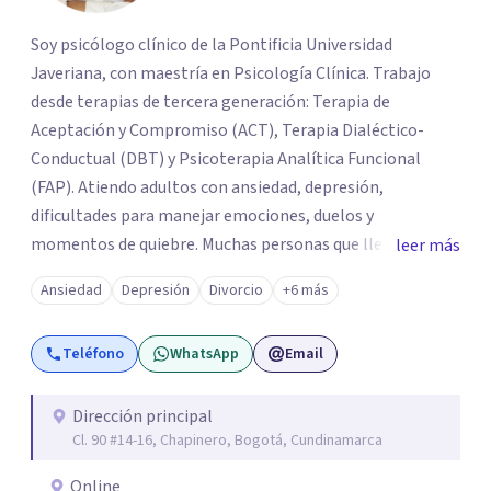
Soy psicólogo clínico de la Pontificia Universidad
Javeriana, con maestría en Psicología Clínica. Trabajo
desde terapias de tercera generación: Terapia de
Aceptación y Compromiso (ACT), Terapia Dialéctico-
Conductual (DBT) y Psicoterapia Analítica Funcional
(FAP). Atiendo adultos con ansiedad, depresión,
dificultades para manejar emociones, duelos y
momentos de quiebre. Muchas personas que llegan a
leer más
consulta no solo cargan con un síntoma: sienten que sus
Ansiedad
Depresión
Divorcio
+6 más
propias reacciones emocionales les complican más la
vida. Desde ahí trabajamos. No busco eliminar el
Teléfono
WhatsApp
Email
malestar a la fuerza. Prefiero entender qué lo sostiene y
trabajar desde eso, no en contra. Atiendo en Bogotá de
forma presencial y también online.
Dirección principal
Cl. 90 #14-16, Chapinero, Bogotá, Cundinamarca
Online