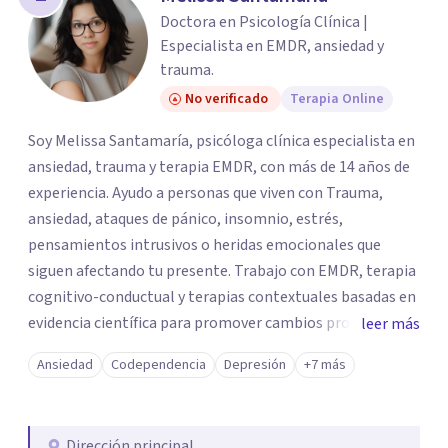
los profesionales que más se ajustan a tus
Doctora en Psicología Clínica |
necesidades.
Especialista en EMDR, ansiedad y
Responder cuestionario
trauma.
No verificado
Terapia Online
Soy Melissa Santamaría, psicóloga clínica especialista en
ansiedad, trauma y terapia EMDR, con más de 14 años de
experiencia. Ayudo a personas que viven con Trauma,
ansiedad, ataques de pánico, insomnio, estrés,
pensamientos intrusivos o heridas emocionales que
siguen afectando tu presente. Trabajo con EMDR, terapia
cognitivo-conductual y terapias contextuales basadas en
evidencia científica para promover cambios profundos y
leer más
duraderos. Atiendo adultos, adolescentes, parejas y
Ansiedad
Codependencia
Depresión
+7 más
familias de forma presencial en Medellín y online, en un
espacio seguro, cercano y profesional.
Dirección principal