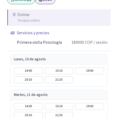
presente, estable y en paz contigo. También tengo
formación en constelaciones familiares a nivel individual,
lo que me permite abordar dinámicas profundas que
Online
Terapia online
pueden estar influyendo en tu historia y tus vínculos
actuales.
Servicios y precios
Primera visita Psicología
180000
COP
/ sesión
Lunes, 10 de agosto
14:00
15:10
19:00
20:10
21:20
Martes, 11 de agosto
14:00
15:10
19:00
20:10
21:20