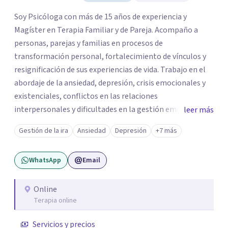
Soy Psicóloga con más de 15 años de experiencia y
Magíster en Terapia Familiar y de Pareja. Acompaño a
personas, parejas y familias en procesos de
transformación personal, fortalecimiento de vínculos y
resignificación de sus experiencias de vida. Trabajo en el
abordaje de la ansiedad, depresión, crisis emocionales y
existenciales, conflictos en las relaciones
interpersonales y dificultades en la gestión emocional,
leer más
ofreciendo un espacio de escucha, comprensión y
Gestión de la ira
Ansiedad
Depresión
+7 más
acompañamiento terapéutico. Cada proceso terapéutico
es único. Por eso, en cada sesión se construye un espacio
WhatsApp
Email
seguro donde la palabra, las emociones y las experiencias
pueden ser comprendidas desde una mirada profunda y
humana. A través del análisis y la reflexión conjunta,
Online
Terapia online
buscamos identificar aquello que genera malestar o
conflicto, para construir nuevas formas de entender la
Servicios y precios