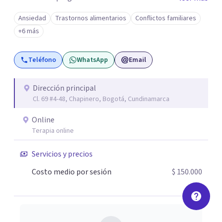
propósito es ofrecer un espacio seguro y humano donde
Ansiedad
Trastornos alimentarios
Conflictos familiares
puedas entender lo que te ocurre y encontrar nuevas
+6 más
formas de estar mejor.
Teléfono
WhatsApp
Email
Dirección principal
Cl. 69 #4-48, Chapinero, Bogotá, Cundinamarca
Online
Terapia online
Servicios y precios
Costo medio por sesión
$ 150.000