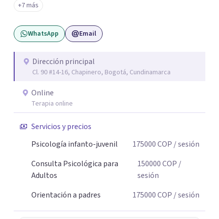
+7 más
sin juicios y a tu propio ritmo, para que lo que hoy te pesa
pueda pensarse y transformarse.
WhatsApp
Email
Dirección principal
Cl. 90 #14-16, Chapinero, Bogotá, Cundinamarca
Online
Terapia online
Servicios y precios
Psicología infanto-juvenil
175000
COP
/ sesión
Consulta Psicológica para
150000
COP
/
Adultos
sesión
Orientación a padres
175000
COP
/ sesión