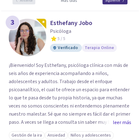
Más días
Anterior
Siguiente
3
Esthefany Jobo
Psicóloga
5
/ 5
Verificado
Terapia Online
¡Bienvenido! Soy Esthefany, psicóloga clínica con más de
seis años de experiencia acompañando a niños,
adolescentes y adultos. Trabajo desde el enfoque
psicoanalítico, el cual te ofrece un espacio para entender
lo que te pasa desde tu propia historia, ya que muchas
veces no somos conscientes ni entendemos plenamente
nuestro malestar. Sé que no siempre es fácil dar el primer
paso. A veces se llega a consulta sin saber muy bien qué
leer más
decir, o sintiendo que algo no anda bien pero sin poder
Gestión de la ira
Ansiedad
Niños y adolescentes
nombrarlo. Mi intención es acompañarte en ese proceso,