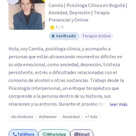
Camila | Psicóloga Clínica en Bogotá |
Ansiedad, Depresión | Terapia
Presencial y Online
5
/ 5
Verificado
Terapia Online
Hola, soy Camila, psicóloga clínica, y acompaño a
personas que están atravesando momentos difíciles en
su vida emocional, como ansiedad, depresión, tristeza
persistente, estrés o dificultades relacionadas con el
consumo de alcohol u otras sustancias. Trabajo desde la
Psicología Interpersonal, un enfoque terapéutico que
comprende a la persona dentro de su historia, sus
relaciones y su entorno. Durante el proceso terapéutico
leer más
exploramos cómo tus experiencias pasadas, tus vínculos
Alcoholismo
Alzheimer
Ansiedad
+7 más
y tu contexto actual influyen en tu bienestar emocional,
con el objetivo de generar cambios significativos y
Teléfono
WhatsApp
Email
duraderos en tu vida. Mi propósito como psicóloga es