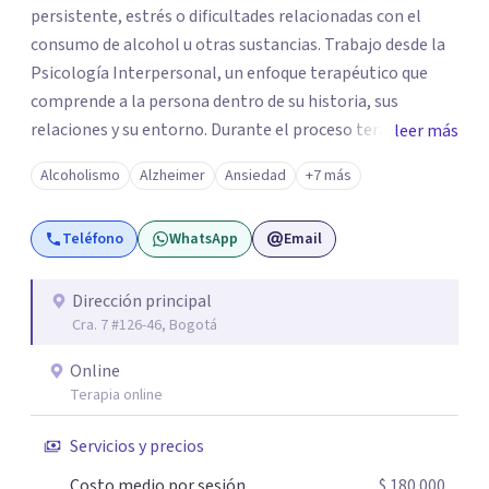
persistente, estrés o dificultades relacionadas con el
consumo de alcohol u otras sustancias. Trabajo desde la
Psicología Interpersonal, un enfoque terapéutico que
comprende a la persona dentro de su historia, sus
relaciones y su entorno. Durante el proceso terapéutico
leer más
exploramos cómo tus experiencias pasadas, tus vínculos
Alcoholismo
Alzheimer
Ansiedad
+7 más
y tu contexto actual influyen en tu bienestar emocional,
con el objetivo de generar cambios significativos y
Teléfono
WhatsApp
Email
duraderos en tu vida. Mi propósito como psicóloga es
ofrecer un espacio seguro, cálido y libre de juicios, donde
puedas sentirte escuchado(a). En terapia trabajaremos
Dirección principal
Cra. 7 #126-46, Bogotá
juntos para identificar tus recursos personales, fortalecer
tus herramientas emocionales y encontrar nuevas
Online
maneras de afrontar aquello que hoy te genera malestar.
Terapia online
Atiendo presencial en Bogotá y también terapia online,
adaptándome a tus necesidades. Si sientes que es
Servicios y precios
momento de empezar un proceso terapéutico o deseas
Costo medio por sesión
$ 180.000