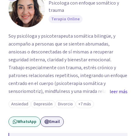
Psicologa con enfoque somático y
trauma
Terapia Online
Soy psicóloga y psicoterapeuta somática bilingüe, y
acompaño a personas que se sienten abrumadas,
ansiosas o desconectadas de sí mismas a recuperar
seguridad interna, claridad y bienestar emocional.
Trabajo especialmente con trauma, estrés crónico y
patrones relacionales repetitivos, integrando un enfoque
centrado en el cuerpo (psicoterapia somática y
sensoriomotriz), mindfulness y una mirada relacional y
leer más
psicodinámica. En terapia te ayudo a entender lo que te
Ansiedad
Depresión
Divorcio
+7 más
pasa sin juicio, a regular tu sistema nervioso y a
desarrollar recursos concretos para sentirte más
WhatsApp
Email
presente, estable y en paz contigo. También tengo
formación en constelaciones familiares a nivel individual,