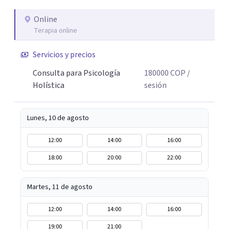
educativos, sociales y comunitarios. Ese recorrido me
enseñó que el cambio real ocurre cuando la persona se
Online
Terapia online
siente vista, escuchada, acompañada; y sobre todo
cuando encuentra herramientas concretas que puede
Servicios y precios
llevar a su vida cotidiana. Hoy, esa experiencia se traduce
en un acompañamiento terapéutico, desde un enfoque
Consulta para Psicología
180000
COP
/
que une el rigor de la psicología con la sabiduría del
Holística
sesión
cuerpo, la presencia y la compasión.
Lunes, 10 de agosto
12:00
14:00
16:00
18:00
20:00
22:00
Martes, 11 de agosto
12:00
14:00
16:00
19:00
21:00