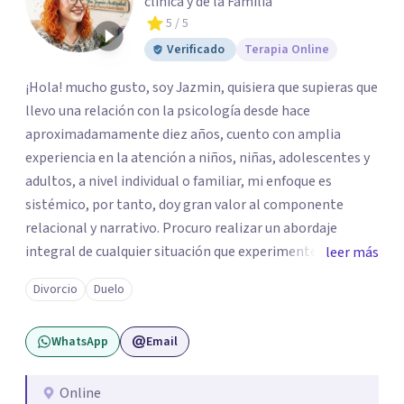
clínica y de la Familia
5
/ 5
Verificado
Terapia Online
¡Hola! mucho gusto, soy Jazmin, quisiera que supieras que
llevo una relación con la psicología desde hace
aproximadamamente diez años, cuento con amplia
experiencia en la atención a niños, niñas, adolescentes y
adultos, a nivel individual o familiar, mi enfoque es
sistémico, por tanto, doy gran valor al componente
relacional y narrativo. Procuro realizar un abordaje
integral de cualquier situación que experimenten mis
leer más
consultantes y así lograr una comprensión que favorezca
Divorcio
Duelo
procesos de aprendizaje significativo y potencializar así
la movilización de recursos en pro de la solución y el
WhatsApp
Email
bienestar.
Online