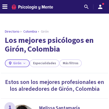
Directorio
Colombia
Girón
ENCONTRAR MI TERAPEUTA
¿Necesitas ayuda para encontrar el
Los mejores psicólogos en
psicólogo adecuado?
Girón, Colombia
Responde a unas breves preguntas y te ofreceremos
los profesionales que más se ajustan a tus
necesidades.
Girón
Especialidades
Más filtros
Responder cuestionario
Estos son los mejores profesionales en
los alrededores de
Girón
,
Colombia
1
Melissa Santamaría