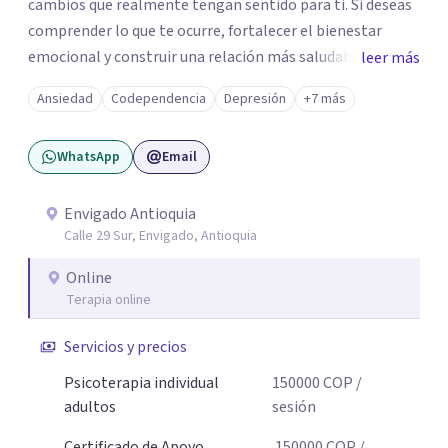
cambios que realmente tengan sentido para ti. Si deseas
comprender lo que te ocurre, fortalecer el bienestar
emocional y construir una relación más saludable
leer más
contigo mismo y con los demás y sientes que este puede
Ansiedad
Codependencia
Depresión
+7 más
ser un buen momento para empezar, estaré dispuesta a
acompañarte en ese proceso.
WhatsApp
Email
Envigado Antioquia
Calle 29 Sur, Envigado, Antioquia
Online
Terapia online
Servicios y precios
Psicoterapia individual
150000
COP
/
adultos
sesión
Certificado de Apoyo
150000
COP
/