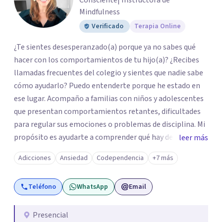
Consciente| Instructora de
Mindfulness
Verificado
Terapia Online
¿Te sientes desesperanzado(a) porque ya no sabes qué
hacer con los comportamientos de tu hijo(a)? ¿Recibes
llamadas frecuentes del colegio y sientes que nadie sabe
cómo ayudarlo? Puedo entenderte porque he estado en
ese lugar. Acompaño a familias con niños y adolescentes
que presentan comportamientos retantes, dificultades
para regular sus emociones o problemas de disciplina. Mi
propósito es ayudarte a comprender qué hay detrás de
leer más
esas conductas y desarrollar las habilidades y
Adicciones
Ansiedad
Codependencia
+7 más
herramientas que se necesitan para transformar estas
conductas indeseadas. De la misma manera, trabajo de la
Teléfono
WhatsApp
Email
mano con el colegio para que familia e institución
utilicen un mismo lenguaje, en caso que sea necesario. El
ser educadora, madre de un niño con comportamiento
Presencial