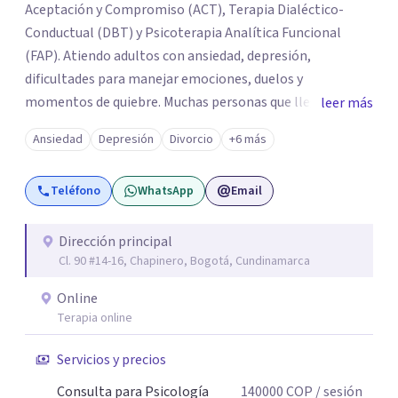
Aceptación y Compromiso (ACT), Terapia Dialéctico-
Conductual (DBT) y Psicoterapia Analítica Funcional
(FAP). Atiendo adultos con ansiedad, depresión,
dificultades para manejar emociones, duelos y
momentos de quiebre. Muchas personas que llegan a
leer más
consulta no solo cargan con un síntoma: sienten que sus
Ansiedad
Depresión
Divorcio
+6 más
propias reacciones emocionales les complican más la
vida. Desde ahí trabajamos. No busco eliminar el
Teléfono
WhatsApp
Email
malestar a la fuerza. Prefiero entender qué lo sostiene y
trabajar desde eso, no en contra. Atiendo en Bogotá de
forma presencial y también online.
Dirección principal
Cl. 90 #14-16, Chapinero, Bogotá, Cundinamarca
Online
Terapia online
Servicios y precios
Consulta para Psicología
140000
COP
/ sesión