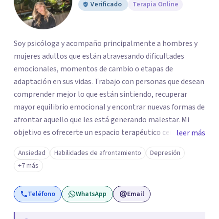
Verificado
Terapia Online
Soy psicóloga y acompaño principalmente a hombres y
mujeres adultos que están atravesando dificultades
emocionales, momentos de cambio o etapas de
adaptación en sus vidas. Trabajo con personas que desean
comprender mejor lo que están sintiendo, recuperar
mayor equilibrio emocional y encontrar nuevas formas de
afrontar aquello que les está generando malestar. Mi
objetivo es ofrecerte un espacio terapéutico cercano,
leer más
seguro y libre de juicios, en el que puedas comprender
Ansiedad
Habilidades de afrontamiento
Depresión
mejor lo que estás viviendo, reconocer tus necesidades y
+7 más
desarrollar herramientas que te ayuden a afrontar tu
malestar emocional con mayor claridad y bienestar.
Teléfono
WhatsApp
Email