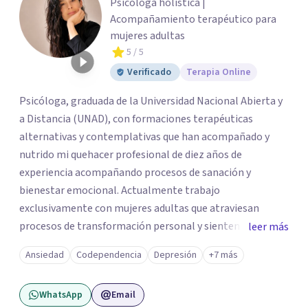
Psicóloga holística |
Acompañamiento terapéutico para
mujeres adultas
5
/ 5
Verificado
Terapia Online
Psicóloga, graduada de la Universidad Nacional Abierta y
a Distancia (UNAD), con formaciones terapéuticas
alternativas y contemplativas que han acompañado y
nutrido mi quehacer profesional de diez años de
experiencia acompañando procesos de sanación y
bienestar emocional. Actualmente trabajo
exclusivamente con mujeres adultas que atraviesan
procesos de transformación personal y sienten la
leer más
necesidad de tomar una pausa para reconectar consigo
Ansiedad
Codependencia
Depresión
+7 más
mismas y hacer un viaje de autoconocimiento profundo.
Mi propio camino profesional me llevó a trabajar antes
WhatsApp
Email
con niños, adolescentes y familias en contextos