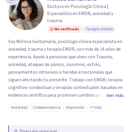
Doctora en Psicología Clínica |
Especialista en EMDR, ansiedad y
trauma.
No verificado
Terapia Online
Soy Melissa Santamaría, psicóloga clínica especialista en
ansiedad, trauma y terapia EMDR, con más de 14 años de
experiencia. Ayudo a personas que viven con Trauma,
ansiedad, ataques de pánico, insomnio, estrés,
pensamientos intrusivos o heridas emocionales que
siguen afectando tu presente. Trabajo con EMDR, terapia
cognitivo-conductual y terapias contextuales basadas en
evidencia científica para promover cambios profundos y
leer más
duraderos. Atiendo adultos, adolescentes, parejas y
Ansiedad
Codependencia
Depresión
+7 más
familias de forma presencial en Medellín y online, en un
espacio seguro, cercano y profesional.
Dirección principal