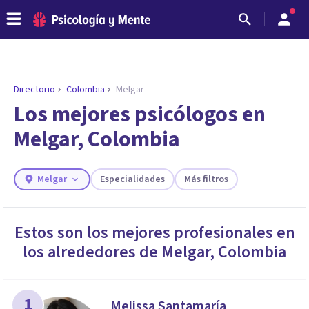
Directorio
Colombia
Melgar
ENCONTRAR MI TERAPEUTA
¿Necesitas ayuda para encontrar el
Los mejores psicólogos en
psicólogo adecuado?
Melgar, Colombia
Responde a unas breves preguntas y te ofreceremos
los profesionales que más se ajustan a tus
necesidades.
Melgar
Especialidades
Más filtros
Responder cuestionario
Estos son los mejores profesionales en
los alrededores de
Melgar
,
Colombia
1
Melissa Santamaría