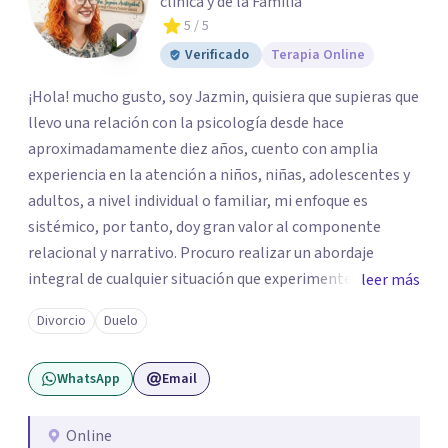
clínica y de la Familia
5
/ 5
Verificado
Terapia Online
¡Hola! mucho gusto, soy Jazmin, quisiera que supieras que
llevo una relación con la psicología desde hace
aproximadamamente diez años, cuento con amplia
experiencia en la atención a niños, niñas, adolescentes y
adultos, a nivel individual o familiar, mi enfoque es
sistémico, por tanto, doy gran valor al componente
relacional y narrativo. Procuro realizar un abordaje
integral de cualquier situación que experimenten mis
leer más
consultantes y así lograr una comprensión que favorezca
Divorcio
Duelo
procesos de aprendizaje significativo y potencializar así
la movilización de recursos en pro de la solución y el
WhatsApp
Email
bienestar.
Online