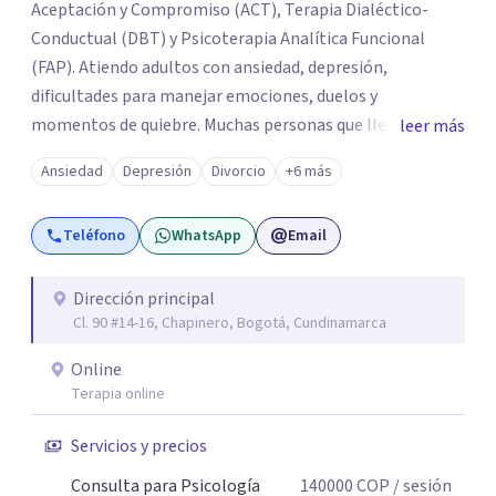
Aceptación y Compromiso (ACT), Terapia Dialéctico-
Conductual (DBT) y Psicoterapia Analítica Funcional
(FAP). Atiendo adultos con ansiedad, depresión,
dificultades para manejar emociones, duelos y
momentos de quiebre. Muchas personas que llegan a
leer más
consulta no solo cargan con un síntoma: sienten que sus
Ansiedad
Depresión
Divorcio
+6 más
propias reacciones emocionales les complican más la
vida. Desde ahí trabajamos. No busco eliminar el
Teléfono
WhatsApp
Email
malestar a la fuerza. Prefiero entender qué lo sostiene y
trabajar desde eso, no en contra. Atiendo en Bogotá de
forma presencial y también online.
Dirección principal
Cl. 90 #14-16, Chapinero, Bogotá, Cundinamarca
Online
Terapia online
Servicios y precios
Consulta para Psicología
140000
COP
/ sesión