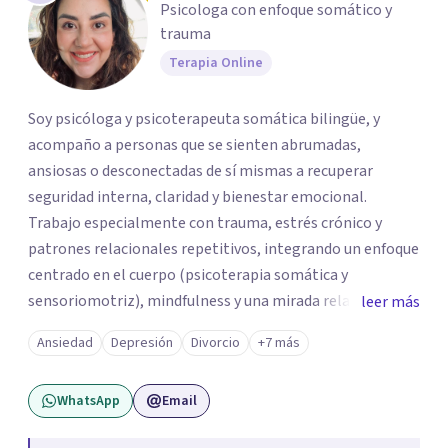
Psicologa con enfoque somático y
trauma
Terapia Online
Soy psicóloga y psicoterapeuta somática bilingüe, y
acompaño a personas que se sienten abrumadas,
ansiosas o desconectadas de sí mismas a recuperar
seguridad interna, claridad y bienestar emocional.
Trabajo especialmente con trauma, estrés crónico y
patrones relacionales repetitivos, integrando un enfoque
centrado en el cuerpo (psicoterapia somática y
sensoriomotriz), mindfulness y una mirada relacional y
leer más
psicodinámica. En terapia te ayudo a entender lo que te
Ansiedad
Depresión
Divorcio
+7 más
pasa sin juicio, a regular tu sistema nervioso y a
desarrollar recursos concretos para sentirte más
WhatsApp
Email
presente, estable y en paz contigo. También tengo
formación en constelaciones familiares a nivel individual,