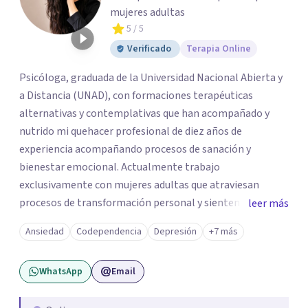
mujeres adultas
5
/ 5
Verificado
Terapia Online
Psicóloga, graduada de la Universidad Nacional Abierta y
a Distancia (UNAD), con formaciones terapéuticas
alternativas y contemplativas que han acompañado y
nutrido mi quehacer profesional de diez años de
experiencia acompañando procesos de sanación y
bienestar emocional. Actualmente trabajo
exclusivamente con mujeres adultas que atraviesan
procesos de transformación personal y sienten la
leer más
necesidad de tomar una pausa para reconectar consigo
Ansiedad
Codependencia
Depresión
+7 más
mismas y hacer un viaje de autoconocimiento profundo.
Mi propio camino profesional me llevó a trabajar antes
WhatsApp
Email
con niños, adolescentes y familias en contextos
educativos, sociales y comunitarios. Ese recorrido me