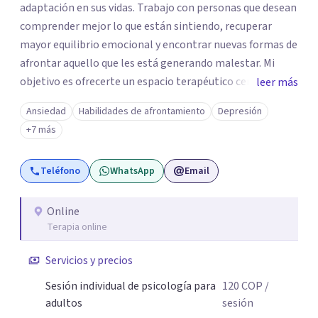
adaptación en sus vidas. Trabajo con personas que desean
comprender mejor lo que están sintiendo, recuperar
mayor equilibrio emocional y encontrar nuevas formas de
afrontar aquello que les está generando malestar. Mi
objetivo es ofrecerte un espacio terapéutico cercano,
leer más
seguro y libre de juicios, en el que puedas comprender
Ansiedad
Habilidades de afrontamiento
Depresión
mejor lo que estás viviendo, reconocer tus necesidades y
+7 más
desarrollar herramientas que te ayuden a afrontar tu
malestar emocional con mayor claridad y bienestar.
Teléfono
WhatsApp
Email
Online
Terapia online
Servicios y precios
Sesión individual de psicología para
120
COP
/
adultos
sesión