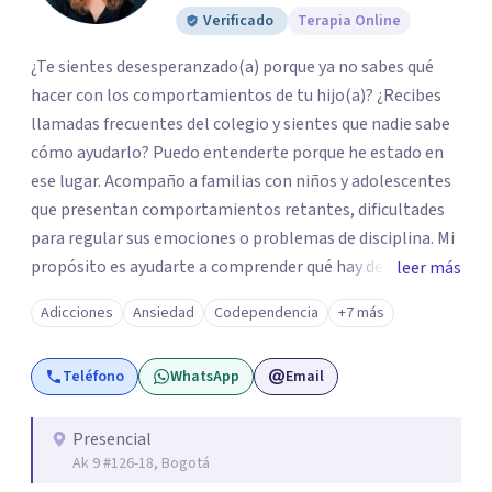
Verificado
Terapia Online
¿Te sientes desesperanzado(a) porque ya no sabes qué
hacer con los comportamientos de tu hijo(a)? ¿Recibes
llamadas frecuentes del colegio y sientes que nadie sabe
cómo ayudarlo? Puedo entenderte porque he estado en
ese lugar. Acompaño a familias con niños y adolescentes
que presentan comportamientos retantes, dificultades
para regular sus emociones o problemas de disciplina. Mi
propósito es ayudarte a comprender qué hay detrás de
leer más
esas conductas y desarrollar las habilidades y
Adicciones
Ansiedad
Codependencia
+7 más
herramientas que se necesitan para transformar estas
conductas indeseadas. De la misma manera, trabajo de la
Teléfono
WhatsApp
Email
mano con el colegio para que familia e institución
utilicen un mismo lenguaje, en caso que sea necesario. El
ser educadora, madre de un niño con comportamiento
Presencial
Ak 9 #126-18, Bogotá
retante y con 28 años de experiencia hace que entienda