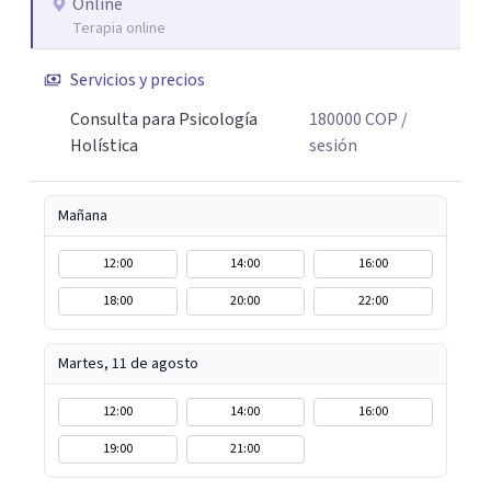
enseñó que el cambio real ocurre cuando la persona se
Online
Terapia online
siente vista, escuchada, acompañada; y sobre todo
cuando encuentra herramientas concretas que puede
Servicios y precios
llevar a su vida cotidiana. Hoy, esa experiencia se traduce
en un acompañamiento terapéutico, desde un enfoque
Consulta para Psicología
180000
COP
/
que une el rigor de la psicología con la sabiduría del
Holística
sesión
cuerpo, la presencia y la compasión.
Mañana
12:00
14:00
16:00
18:00
20:00
22:00
Martes, 11 de agosto
12:00
14:00
16:00
19:00
21:00