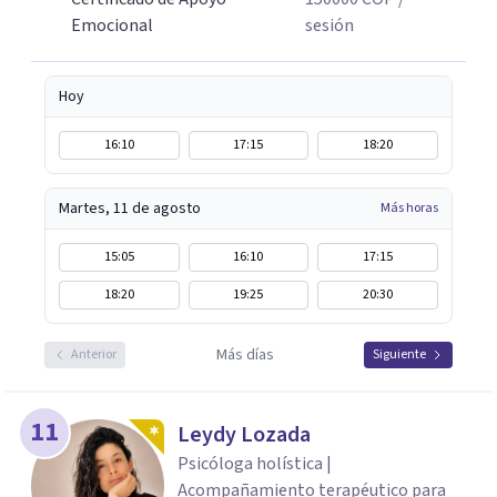
Emocional
sesión
Hoy
16:10
17:15
18:20
Martes, 11 de agosto
Más horas
15:05
16:10
17:15
18:20
19:25
20:30
Más días
Anterior
Siguiente
11
Leydy Lozada
Psicóloga holística |
Acompañamiento terapéutico para