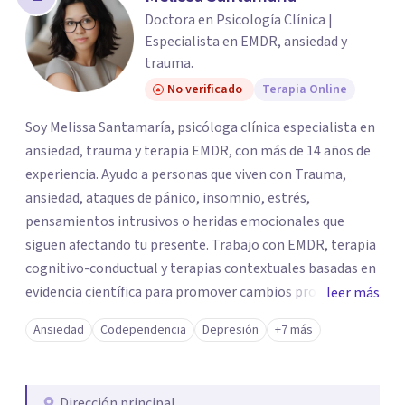
Doctora en Psicología Clínica |
Especialista en EMDR, ansiedad y
trauma.
No verificado
Terapia Online
Soy Melissa Santamaría, psicóloga clínica especialista en
ansiedad, trauma y terapia EMDR, con más de 14 años de
experiencia. Ayudo a personas que viven con Trauma,
ansiedad, ataques de pánico, insomnio, estrés,
pensamientos intrusivos o heridas emocionales que
siguen afectando tu presente. Trabajo con EMDR, terapia
cognitivo-conductual y terapias contextuales basadas en
evidencia científica para promover cambios profundos y
leer más
duraderos. Atiendo adultos, adolescentes, parejas y
Ansiedad
Codependencia
Depresión
+7 más
familias de forma presencial en Medellín y online, en un
espacio seguro, cercano y profesional.
Dirección principal