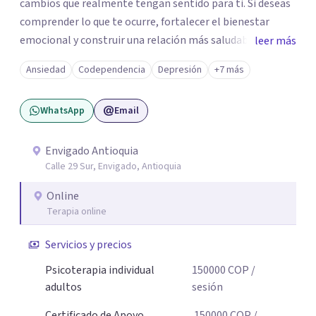
cambios que realmente tengan sentido para ti. Si deseas
comprender lo que te ocurre, fortalecer el bienestar
emocional y construir una relación más saludable
leer más
contigo mismo y con los demás y sientes que este puede
Ansiedad
Codependencia
Depresión
+7 más
ser un buen momento para empezar, estaré dispuesta a
acompañarte en ese proceso.
WhatsApp
Email
Envigado Antioquia
Calle 29 Sur, Envigado, Antioquia
Online
Terapia online
Servicios y precios
Psicoterapia individual
150000
COP
/
adultos
sesión
Certificado de Apoyo
150000
COP
/