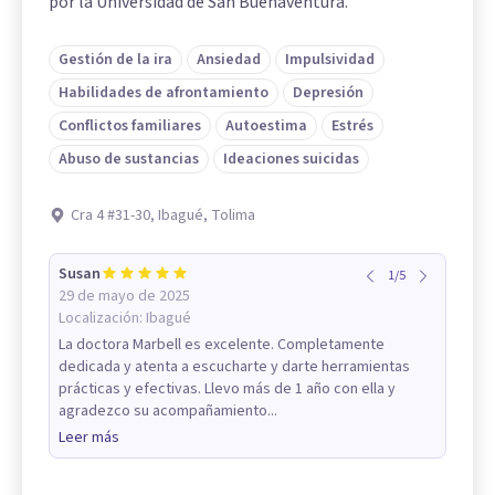
por la Universidad de San Buenaventura.
Gestión de la ira
Ansiedad
Impulsividad
Habilidades de afrontamiento
Depresión
Conflictos familiares
Autoestima
Estrés
Abuso de sustancias
Ideaciones suicidas
Cra 4 #31-30, Ibagué, Tolima
Susan
1
/
5
29 de mayo de 2025
Localización:
Ibagué
La doctora Marbell es excelente. Completamente
dedicada y atenta a escucharte y darte herramientas
prácticas y efectivas. Llevo más de 1 año con ella y
agradezco su acompañamiento...
Leer más