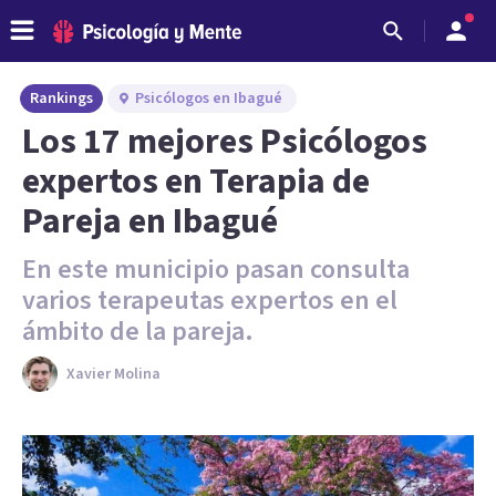
Rankings
Psicólogos en Ibagué
Los 17 mejores Psicólogos
expertos en Terapia de
Pareja en Ibagué
En este municipio pasan consulta
varios terapeutas expertos en el
ámbito de la pareja.
Xavier Molina