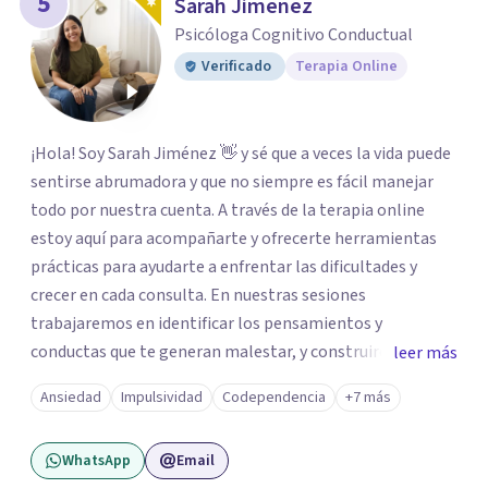
5
Sarah Jimenez
Psicóloga Cognitivo Conductual
Verificado
Terapia Online
¡Hola! Soy Sarah Jiménez 👋 y sé que a veces la vida puede
sentirse abrumadora y que no siempre es fácil manejar
todo por nuestra cuenta. A través de la terapia online
estoy aquí para acompañarte y ofrecerte herramientas
prácticas para ayudarte a enfrentar las dificultades y
crecer en cada consulta. En nuestras sesiones
trabajaremos en identificar los pensamientos y
conductas que te generan malestar, y construiremos
leer más
alternativas prácticas y efectivas que se ajusten a ti y a tu
Ansiedad
Impulsividad
Codependencia
+7 más
ritmo. Mi objetivo es ayudarte a vivir con más equilibrio,
claridad y bienestar emocional, en un espacio donde
WhatsApp
Email
puedas expresarte con libertad y sin juicios. Trabajo con