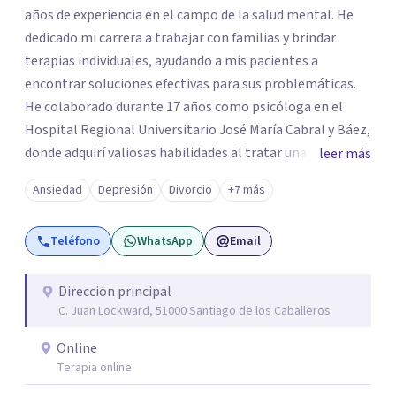
años de experiencia en el campo de la salud mental. He
dedicado mi carrera a trabajar con familias y brindar
terapias individuales, ayudando a mis pacientes a
encontrar soluciones efectivas para sus problemáticas.
He colaborado durante 17 años como psicóloga en el
Hospital Regional Universitario José María Cabral y Báez,
donde adquirí valiosas habilidades al tratar una diversa
leer más
gama de casos clínicos. Durante 27 años, fui la directora
Ansiedad
Depresión
Divorcio
+7 más
del departamento de psicología del Hospital Regional
Presidente Estrella Ureña, donde lideré un equipo de
Teléfono
WhatsApp
Email
profesionales en la implementación de programas de
intervención psicológica y apoyo familiar. Si desea hacer
una cita o tiene preguntas sobre cómo puedo ayudarles,
Dirección principal
C. Juan Lockward, 51000 Santiago de los Caballeros
no duden en contactarme. Estoy a un mensaje de
whatsapp.
Online
Terapia online