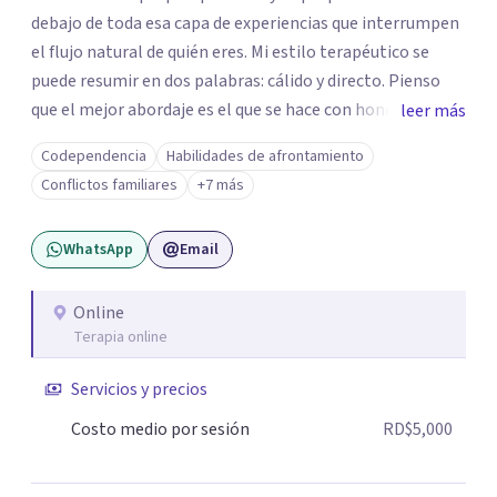
debajo de toda esa capa de experiencias que interrumpen
el flujo natural de quién eres. Mi estilo terapéutico se
puede resumir en dos palabras: cálido y directo. Pienso
que el mejor abordaje es el que se hace con honestidad y
leer más
empatía, respetando el tiempo y estilo de procesar sus
Codependencia
Habilidades de afrontamiento
emociones de cada uno de mis consultantes. Trabajo con
Conflictos familiares
+7 más
el Análisis Funcional de la Conducta como base y de vez
en cuando puedo apoyarme en otros estilos de
WhatsApp
Email
intervención dependiendo de las necesidades y objetivos
que haya que trabajar.
Online
Terapia online
Servicios y precios
Costo medio por sesión
RD$5,000