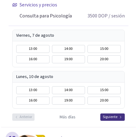
Servicios y precios
personas sin juzgarlas Mi enfoque es integrativo que
combina procesos de autoconocimiento y herramientas
Consulta para Psicología
3500
DOP
/ sesión
de transformación personal. Creo en un espacio
terapéutico cálido, seguro y sin juicios, donde cada
Viernes, 7 de agosto
persona pueda explorar su historia, sus vínculos,
emociones y sus patrones con honestidad y compasión.
13:00
14:00
15:00
16:00
19:00
20:00
Lunes, 10 de agosto
13:00
14:00
15:00
16:00
19:00
20:00
Más días
Anterior
Siguiente