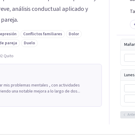
ve, análisis conductual aplicado y
Ta
 pareja.
epresión
Conflictos familiares
Dolor
de pareja
Duelo
Maña
02 Quito
Lunes
ar mis problemas mentales , con actividades
endo una notable mejora a lo largo de dos...
Ante