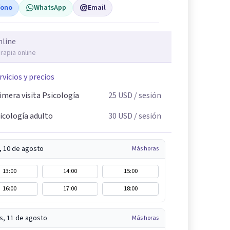
fono
WhatsApp
Email
nline
rapia online
rvicios y precios
imera visita Psicología
25
USD
/ sesión
icología adulto
30
USD
/ sesión
, 10 de agosto
Más horas
13:00
14:00
15:00
16:00
17:00
18:00
s, 11 de agosto
Más horas