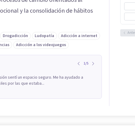
rocesos de cambio orientados al
cional y la consolidación de hábitos
Ante
Drogadicción
Ludopatía
Adicción a internet
ncias
Adicción a los videojuegos
1
/
5
sión sentí un espacio seguro. Me ha ayudado a
les por las que estaba...