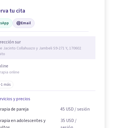
rva tu cita
sApp
Email
rección sur
e Jacinto Collahuazo y Jambeli S9-271 Y, 170602
ito
line
rapia online
+1 más
rvicios y precios
rapia de pareja
45
USD
/ sesión
rapia en adolescentes y
35
USD
/
ultos
sesión