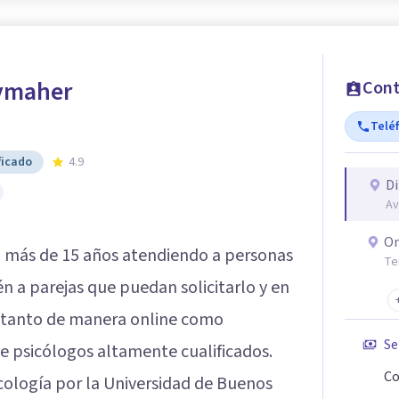
ymaher
Cont
Telé
ficado
4.9
Di
Av
On
a más de 15 años atendiendo a personas
Te
n a parejas que puedan solicitarlo y en
en tanto de manera online como
Se
e psicólogos altamente cualificados.
Co
icología por la Universidad de Buenos