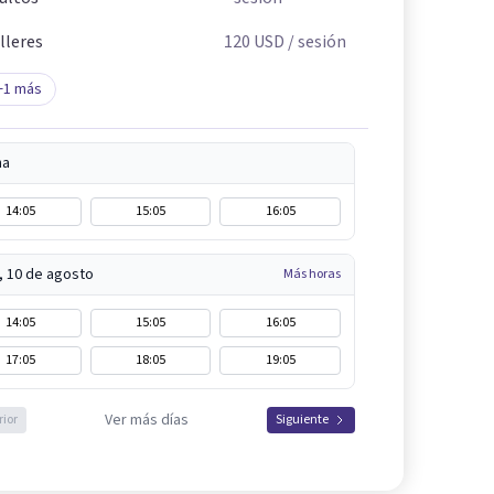
lleres
120
USD
/ sesión
+
1
más
na
14:05
15:05
16:05
, 10 de agosto
Más horas
14:05
15:05
16:05
17:05
18:05
19:05
Ver más días
rior
Siguiente