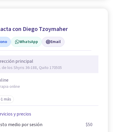
acta con Diego Tzoymaher
fono
WhatsApp
Email
rección principal
. de los Shyris 36-188, Quito 170505
line
rapia online
+1 más
rvicios y precios
sto medio por sesión
$50