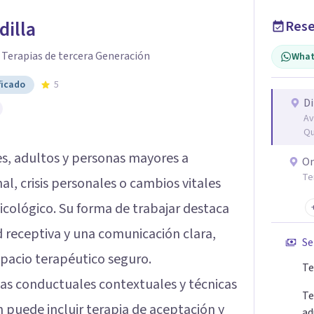
dilla
Rese
| Terapias de tercera Generación
What
ficado
5
Di
Av
Qu
s, adultos y personas mayores a
On
Te
l, crisis personales o cambios vitales
icológico. Su forma de trabajar destaca
 receptiva y una comunicación clara,
Se
spacio terapéutico seguro.
Te
pias conductuales contextuales y técnicas
Te
n puede incluir terapia de aceptación y
ad