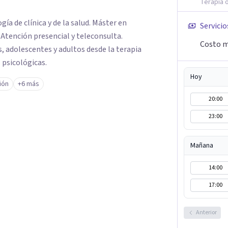
Terapia o
gía de clínica y de la salud. Máster en
Servicio
Atención presencial y teleconsulta.
Costo m
 adolescentes y adultos desde la terapia
 psicológicas.
Hoy
ión
+6 más
20:00
23:00
Mañana
14:00
17:00
Anterior