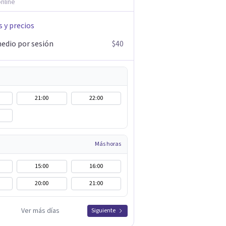
nline
s y precios
edio por sesión
$40
21:00
22:00
Más horas
15:00
16:00
20:00
21:00
Ver más días
Siguiente