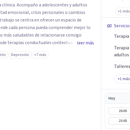
ga clínica. Acompaño a adolescentes y adultos
+1 más
tad emocional, crisis personales o cambios
 trabajo se centra en ofrecer un espacio de
Servicio
donde cada persona pueda comprender mejor lo
as más saludables de relacionarse consigo
Terapia
sde terapias conductuales contextuales y
leer más
Terapia
ptando el proceso a las necesidades
adultos
ento
Depresión
+7 más
Tallere
+
1
más
Hoy
20:05
23:05