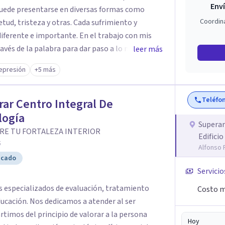
Enví
puede presentarse en diversas formas como
Coordin
eza y otras. Cada sufrimiento y
mportante. En el trabajo con mis
vés de la palabra para dar paso a lo nuevo. En
leer más
e psicoterapia emocional en la atención a
epresión
+5 más
te trabajo incluye sesiones con padres y visitas
Teléfo
ar Centro Integral De
logía
Superar
RE TU FORTALEZA INTERIOR
Edificio
5
Alfonso 
icado
Servicio
especializados de evaluación, tratamiento
Costo m
 atender al ser
rtimos del principio de valorar a la persona
Hoy