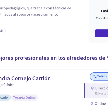
sicopedagógico, que trabaja con técnicas de
Enví
nclinados al soporte y asesoramiento
Coordin
más
ejores profesionales en los alrededores de
Teléfo
ndra Cornejo Carrión
a Clínica
Direcci
El Norte
icado
Terapia Online
Online