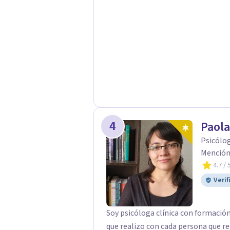
4
Paola
Psicólog
Mención 
4.7
/ 
Verif
Soy psicóloga clínica con formació
que realizo con cada persona que r