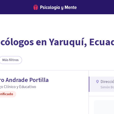
icólogos en Yaruquí, Ecua
encontrar el psicólogo adecuado?
 te ofreceremos los profesionales que más se ajustan a tus
Más filtros
o Andrade Portilla
Direcci
o Clínico y Educativo
Simón Bo
rificado