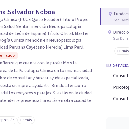
ma Salvador Noboa
Fundaci
a Clínica (PUCE Quito Ecuador) Título Propio:
Sto Domi
en Salud Mental mención Neuropsicología
Direcci
idad de León de España) Título Oficial: Master
Sto Domi
logía Clínica mención en Neuropsicología
idad Peruana Cayetano Heredia) Lima Perú.
+1 más
rificado
fianza que cuente con la profesión y la
Servicio
área de la Psicología Clínica en tu misma ciudad
Consult
ibre de consultar y buscar ayuda especializada,
puesta siempre a ayudarte. Brindo atención a
Psicolog
adultos mayores y parejas. Si estás en la ciudad
Consult
tenderte presencial. Si estás en otra ciudad te
epresión
+7 más