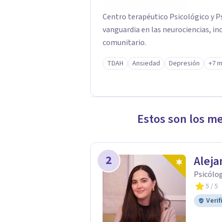
Centro terapéutico Psicológico y P
vanguardia en las neurociencias, i
comunitario.
TDAH
Ansiedad
Depresión
+7 
Estos son los m
2
Aleja
Psicólog
5
/ 5
Verif