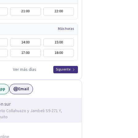
21:00
22:00
Más horas
14:00
15:00
17:00
18:00
Ver más días
Siguiente
App
Email
ón sur
nto Collahuazo y Jambeli S9-271 Y,
uito
nline