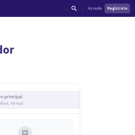
Accede
Regístrate
dor
ón principal
lívar, Yaruquí