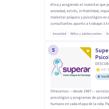
ética y acogiendo el malestar que 
ansiedad, estrés, irritabilidad, inquietud, trist
malestar psíquico y psicológico es diferente e i
consultantes apunto a trabajar a tra
Superar me desempeño en el área d
Ansiedad
Niños y adolescentes
D
niños/as, adolescentes y adultos. Es
a colegios.
5
Super
Psico
DESCUB
4.8
/ 
Verif
Ofrecemos ―desde 1987― servicios 
psicológico y programas de psicoeducación. Nos dedicamos a
humano en cada etapa de la vida. Pa