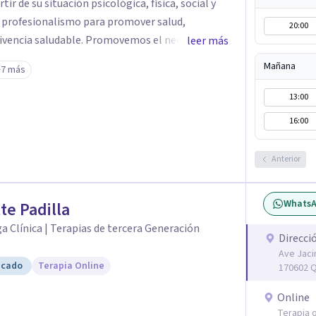
ir de su situación psicológica, física, social y
 y profesionalismo para promover salud,
20:00
vivencia saludable. Promovemos el necesario
leer más
rechos humanos de cada uno de las personas con
Mañana
+7 más
icos o mentales. Fomentamos el conocimiento
a que familiares, empresas, escuelas, y la
13:00
onciencia acerca de su importancia, pero
16:00
evenir problemas o tratar los que aparezcan.
abocado a atender situaciones de emergencia
Anterior
uedan requerir en un momento dado.
Whats
tte Padilla
a Clínica | Terapias de tercera Generación
Direcci
Ave Jaci
icado
Terapia Online
170602 Q
Online
Terapia o