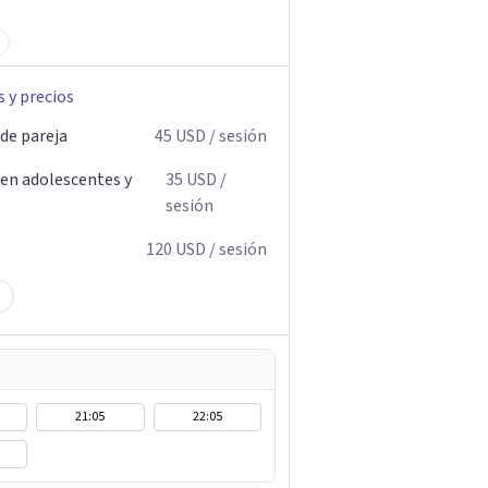
s y precios
 de pareja
45
USD
/ sesión
 en adolescentes y
35
USD
/
sesión
s
120
USD
/ sesión
21:05
22:05