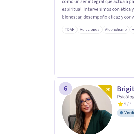
como un ser integral que actúa a part
espiritual. Intervenimos con ética
bienestar, desempeño eficaz y con
respeto, valor y defensa de los de
TDAH
Adicciones
Alcoholismo
diferencias o problemas psicológ
sobre psicología y salud mental par
misma sociedad ecuatoriana tome c
también cómo deben actuar para pr
Trabajamos, para que el personal 
reciban la ayuda psicológica que p
6
Brigi
Psicólog
5
/ 5
Verif