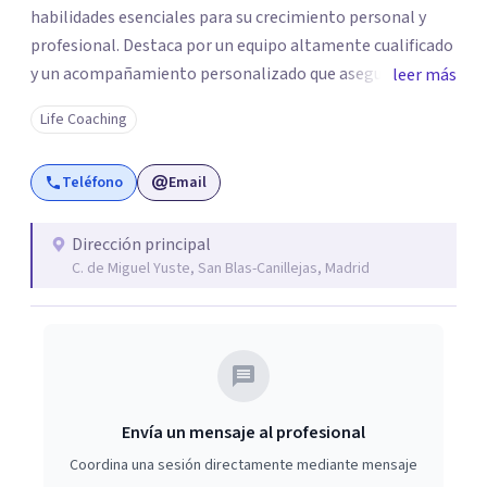
habilidades esenciales para su crecimiento personal y
profesional. Destaca por un equipo altamente cualificado
y un acompañamiento personalizado que asegura un
leer más
aprendizaje transformador. Con grupos reducidos y
Life Coaching
seguimiento individualizado, ofrece un entorno óptimo
para la práctica y la integración de competencias clave.
Teléfono
Email
Más que una escuela, Crearte Coaching es un espacio de
transformación donde cada persona encuentra las
herramientas para construir una vida con propósito.
Dirección principal
C. de Miguel Yuste, San Blas-Canillejas, Madrid
Envía un mensaje al profesional
Coordina una sesión directamente mediante mensaje