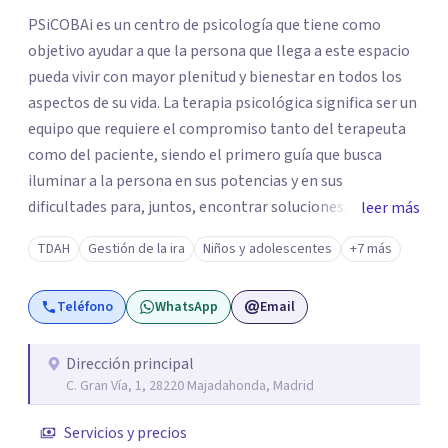
PSiCOBAi es un centro de psicología que tiene como
objetivo ayudar a que la persona que llega a este espacio
pueda vivir con mayor plenitud y bienestar en todos los
aspectos de su vida. La terapia psicológica significa ser un
equipo que requiere el compromiso tanto del terapeuta
como del paciente, siendo el primero guía que busca
iluminar a la persona en sus potencias y en sus
dificultades para, juntos, encontrar soluciones. Nos
leer más
acercamos a la persona pensándola como una totalidad
TDAH
Gestión de la ira
Niños y adolescentes
+7 más
mente cuerpo y emoción, a partir de lo cual se diseña una
terapia específica e individual pero que abarque e
Teléfono
WhatsApp
Email
intervenga en estos tres planos. Cada persona es única y
diferente al resto, algo que funciona para alguien puede
no ser útil para otro, por eso el primer paso es conocer a
Dirección principal
C. Gran Vía, 1, 28220 Majadahonda, Madrid
quien tengo enfrente. Nos especializamos en niños y
adolescentes como también en adultos. Trabajamos con
Servicios y precios
la corriente cognitivo conductual, la cual tiene gran