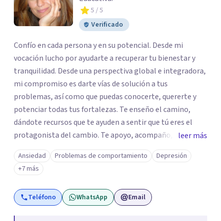
5
/ 5
Verificado
Confío en cada persona y en su potencial. Desde mi
vocación lucho por ayudarte a recuperar tu bienestar y
tranquilidad. Desde una perspectiva global e integradora,
mi compromiso es darte vías de solución a tus
problemas, así como que puedas conocerte, quererte y
potenciar todas tus fortalezas. Te enseño el camino,
dándote recursos que te ayuden a sentir que tú eres el
protagonista del cambio. Te apoyo, acompaño, sostengo
leer más
y ayudo en el proceso de transformación. Nos
Ansiedad
Problemas de comportamiento
Depresión
construimos en base a nuestra propia historia. Todo lo
+7 más
que ha formado parte de nuestra experiencia de vida
influye en nuestro presente. De manera transversal y
Teléfono
WhatsApp
Email
conjunta a todas y cada una de las técnicas que
empleemos desde la psicología cognitivo-conductual,