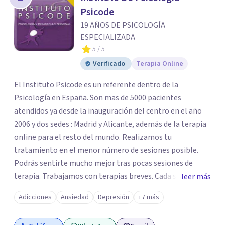
Psicode
19 AÑOS DE PSICOLOGÍA
ESPECIALIZADA
5
/ 5
Verificado
Terapia Online
El Instituto Psicode es un referente dentro de la
Psicología en España. Son mas de 5000 pacientes
atendidos ya desde la inauguración del centro en el año
2006 y dos sedes : Madrid y Alicante, además de la terapia
online para el resto del mundo. Realizamos tu
tratamiento en el menor número de sesiones posible.
Podrás sentirte mucho mejor tras pocas sesiones de
terapia. Trabajamos con terapias breves. Cada sesión de
leer más
terapia te resultará de utilidad y te ayudará a conseguir
Adicciones
Ansiedad
Depresión
+7 más
tus objetivos. Entre nuestras especialidades destaca la
terapia de pareja y sexual, así como el tratamiento de