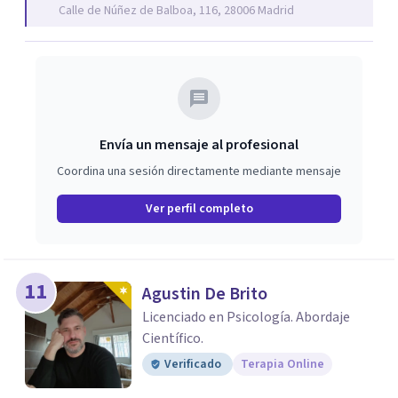
Calle de Núñez de Balboa, 116, 28006 Madrid
en un entorno seguro y apoyado, lo que facilita su
crecimiento y desarrollo personal. Con un enfoque
holístico, el CEC se dedica a formar profesionales del
coaching y del desarrollo personal altamente
capacitados y comprometidos.
Envía un mensaje al profesional
Coordina una sesión directamente mediante mensaje
Ver perfil completo
11
Agustin De Brito
Licenciado en Psicología. Abordaje
Científico.
Verificado
Terapia Online