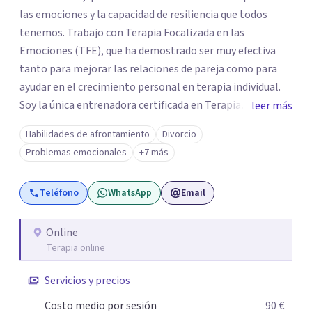
las emociones y la capacidad de resiliencia que todos
tenemos. Trabajo con Terapia Focalizada en las
Emociones (TFE), que ha demostrado ser muy efectiva
tanto para mejorar las relaciones de pareja como para
ayudar en el crecimiento personal en terapia individual.
Soy la única entrenadora certificada en Terapia
leer más
Focalizada en las Emociones (TFE) en España, además de
Habilidades de afrontamiento
Divorcio
supervisora y terapeuta certificada. La TFE ha
Problemas emocionales
+7 más
demostrado una mejora significativa en las relaciones,
con un 70-75% de éxito y felicidad duradera. Este enfoque
Teléfono
WhatsApp
Email
también transforma la vida en terapia individual,
ofreciendo nuevas herramientas para el bienestar
emocional. Desde que me gradué en Psicología en 2002,
Online
Terapia online
siempre he estado en constante aprendizaje y
crecimiento. He complementado mi formación con un
Servicios y precios
Máster en Terapia Cognitivo-Conductual y otro en
Psicodrama, profundizando en la mente humana y las
Costo medio por sesión
90 €