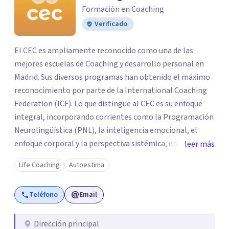
Formación en Coaching
Verificado
El CEC es ampliamente reconocido como una de las
mejores escuelas de Coaching y desarrollo personal en
Madrid. Sus diversos programas han obtenido el máximo
reconocimiento por parte de la International Coaching
Federation (ICF). Lo que distingue al CEC es su enfoque
integral, incorporando corrientes como la Programación
Neurolingüística (PNL), la inteligencia emocional, el
enfoque corporal y la perspectiva sistémica, entre otras.
leer más
Esta combinación de metodologías diversas enriquece las
Life Coaching
Autoestima
formaciones y brinda a los estudiantes una perspectiva
sólida y amplia. En CEC se promueve firmemente la
Teléfono
Email
importancia de integrar teoría y práctica, lo que permite
un aprendizaje profundo y experiencial. Aquí, los
estudiantes tienen la oportunidad de aplicar lo aprendido
Dirección principal