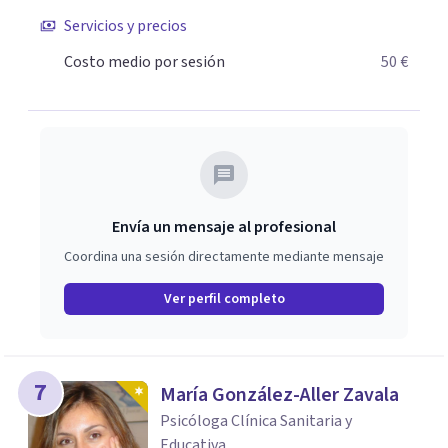
barreras; pensamientos, emociones, sensaciones físicas...
Servicios y precios
Que les frenan, para que puedan sentir que mandan ellos
sobre lo que piensan y sienten, y no al revés. En pocas
Costo medio por sesión
50 €
palabras, a liberar el malestar para poder construir y
disfrutar de su vida.
Envía un mensaje al profesional
Coordina una sesión directamente mediante mensaje
Ver perfil completo
7
María González-Aller Zavala
Psicóloga Clínica Sanitaria y
Educativa.