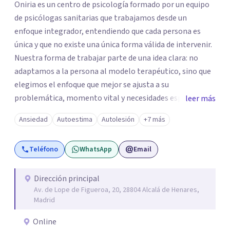
Oniria es un centro de psicología formado por un equipo
de psicólogas sanitarias que trabajamos desde un
enfoque integrador, entendiendo que cada persona es
única y que no existe una única forma válida de intervenir.
Nuestra forma de trabajar parte de una idea clara: no
adaptamos a la persona al modelo terapéutico, sino que
elegimos el enfoque que mejor se ajusta a su
problemática, momento vital y necesidades específicas.
leer más
La evaluación es una fase esencial del proceso.
Ansiedad
Autoestima
Autolesión
+7 más
Realizamos una valoración rigurosa antes de iniciar la
intervención, porque una buena comprensión del caso es
Teléfono
WhatsApp
Email
la base de un tratamiento eficaz. No trabajamos desde
soluciones estándar, sino desde una formulación clínica
individualizada. Además, mantenemos espacios
Dirección principal
Av. de Lope de Figueroa, 20, 28804 Alcalá de Henares,
periódicos de supervisión clínica. Aunque cada paciente
Madrid
cuenta con una terapeuta de referencia, el proceso se
enriquece con la mirada del equipo cuando es necesario,
Online