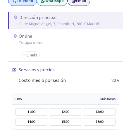
Teléfono
WhatsApp
Email
problemas emocionales, obsesiones, ansiedad , estrés,
duelos, insomnio y depresión, entre otros. Contamos
además con un servicio de hipnosis regresiva para el
Dirección principal
C. de Miguel Ángel, 7, Chamberí, 28010 Madrid
trabajo de "Terapia del Alma".
Online
Terapia online
+1 más
Servicios y precios
Costo medio por sesión
80 €
Hoy
Más horas
11:00
12:00
13:00
14:00
15:00
16:00