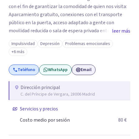
con el fin de garantizar la comodidad de quien nos visita:
Aparcamiento gratuito, conexiones con el transporte
público en la puerta, acceso adaptado a gente con
movilidad reducida o sala de espera privada entre otros.
leer más
Nuestro trabajo con los jóvenes, se centra en orientarles
Impulsividad
Depresión
Problemas emocionales
en sus retos diarios: dificultades con los estudios, familia,
+6 más
amigos o incorporación al mundo laboral. Con los
adultos trabajamos para recobrar y mejorar su bienestar
Teléfono
WhatsApp
Email
personal, laboral o familiar y donde abordamos
diferentes dificultades como son: Ansiedad, Estrés,
Miedos, Angustias, obsesiones o estados de baja energía.
Dirección principal
C. del Príncipe de Vergara, 28006 Madrid
El trabajo con las Parejas está orientado a recobrar su
bienestar a través de la comunicación, el respeto y la
Servicios y precios
superación dificultades como puedan ser: crisis,
infidelidades, dificultades sexuales o periodos de falta de
Costo medio por sesión
80 €
confianza o entendimiento.