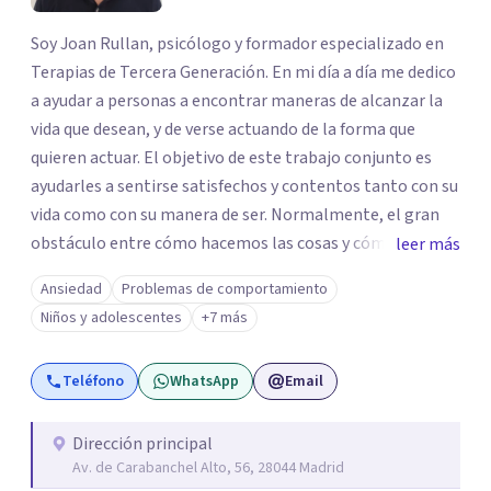
Soy Joan Rullan, psicólogo y formador especializado en
Terapias de Tercera Generación. En mi día a día me dedico
a ayudar a personas a encontrar maneras de alcanzar la
vida que desean, y de verse actuando de la forma que
quieren actuar. El objetivo de este trabajo conjunto es
ayudarles a sentirse satisfechos y contentos tanto con su
vida como con su manera de ser. Normalmente, el gran
obstáculo entre cómo hacemos las cosas y cómo nos
leer más
gustarían son pensamientos, emociones, ansiedades y
Ansiedad
Problemas de comportamiento
miedos... Que nos impiden tomar las riendas de nuestras
Niños y adolescentes
+7 más
vidas y disfrutar del momento. Para ello, mi trabajo
consiste en ayudar a las personas a conectar con qué
Teléfono
WhatsApp
Email
cosas son importantes para ellas, de qué quieren que
trate su vida, su manera de estar con uno mismo, con los
demás... Y al mismo tiempo proporcionarles
Dirección principal
Av. de Carabanchel Alto, 56, 28044 Madrid
herramientas y entrenarles en maneras de superar esas