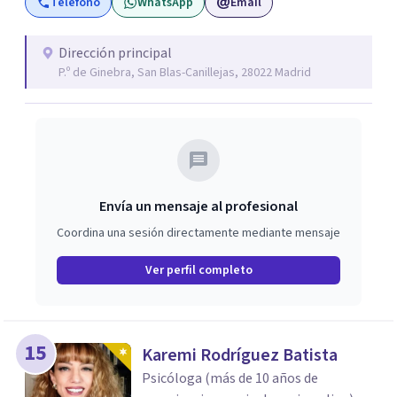
Teléfono
WhatsApp
Email
parcial, reducida, o padecen por ejemplo de un daño
cerebral adquirido o tienen una parálisis debido a un ictus
o se mueven en silla de ruedas) y con personas con
Dirección principal
P.º de Ginebra, San Blas-Canillejas, 28022 Madrid
discapacidad intelectual y/o física, acompañando
procesos desde un enfoque cercano, respetuoso y
adaptado a cada necesidad. Mi equipo y yo —formado por
mis perros Txistu e Hiru— creamos un espacio seguro
donde cada persona puede expresarse, sentirse
comprendida y avanzar a su propio ritmo.
Envía un mensaje al profesional
Coordina una sesión directamente mediante mensaje
Ver perfil completo
15
Karemi Rodríguez Batista
Psicóloga (más de 10 años de