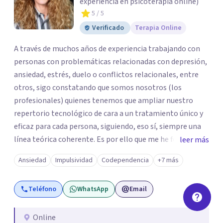
experiencia en psicoterapia online)
5
/ 5
Verificado
Terapia Online
A través de muchos años de experiencia trabajando con
personas con problemáticas relacionadas con depresión,
ansiedad, estrés, duelo o conflictos relacionales, entre
otros, sigo constatando que somos nosotros (los
profesionales) quienes tenemos que ampliar nuestro
repertorio tecnológico de cara a un tratamiento único y
eficaz para cada persona, siguiendo, eso sí, siempre una
línea teórica coherente. Es por ello que me he formado
leer más
ampliamente (y lo seguiré haciendo) en las técnicas más
Ansiedad
Impulsividad
Codependencia
+7 más
eficaces y con evidencia científica, empezando mi
formación con las provenientes de la Terapia Cognitivo
Teléfono
WhatsApp
Email
Conductual (concretamente TREC), la Terapia Breve
Centrada en Soluciones, y especializándome en las
Terapias de Tercera Generación: Terapia de Aceptación y
Online