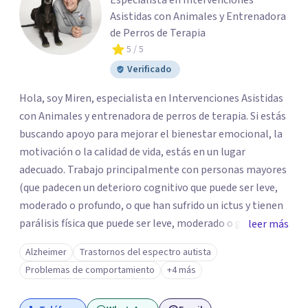
Especialista en Intervenciones
Asistidas con Animales y Entrenadora
de Perros de Terapia
5
/ 5
Verificado
Hola, soy Miren, especialista en Intervenciones Asistidas
con Animales y entrenadora de perros de terapia. Si estás
buscando apoyo para mejorar el bienestar emocional, la
motivación o la calidad de vida, estás en un lugar
adecuado. Trabajo principalmente con personas mayores
(que padecen un deterioro cognitivo que puede ser leve,
moderado o profundo, o que han sufrido un ictus y tienen
parálisis física que puede ser leve, moderado o grave, o
leer más
tienen Alzheimer o Parkinson,etc. ) y con personas con
Alzheimer
Trastornos del espectro autista
discapacidad intelectual( como personas con Síndrome
Problemas de comportamiento
+4 más
de Down, Trastorno del Espectro Autista, personas con
comportamientos conductuales ) y física ( con movilidad