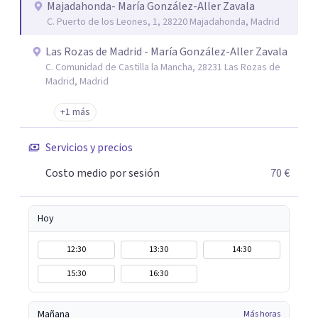
realizaremos esa conexión con nuestra parte más
Majadahonda- María González-Aller Zavala
C. Puerto de los Leones, 1, 28220 Majadahonda, Madrid
esencial y auténtica. Mi terapia, con enfoque global, tiene
como base la Teoría del Apego. Se nutre además del
Las Rozas de Madrid - María González-Aller Zavala
Mindfulness, de la tendencia Slowlife, y de la Psicología
C. Comunidad de Castilla la Mancha, 28231 Las Rozas de
Positiva, que nos dan un gran aporte de serenidad,
Madrid, Madrid
esperanza, honestidad y veracidad. Te ofrezco mi
+1 más
experiencia y sensibilidad. Mi vocación y método, así
como mi formación permanente en los mejores centros,
Servicios y precios
de mayor prestigio.
Costo medio por sesión
70 €
Hoy
12:30
13:30
14:30
15:30
16:30
Mañana
Más horas