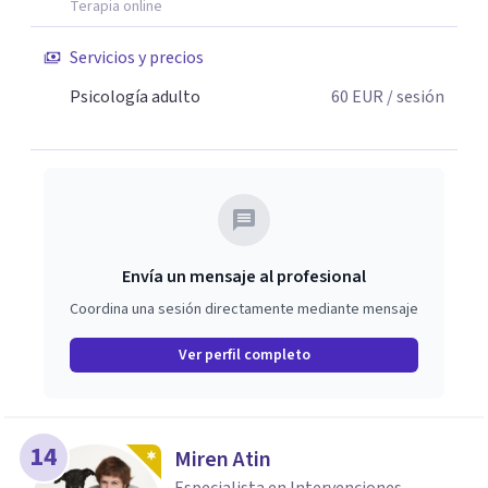
garantizando una atención más completa y sólida,
Terapia online
siempre bajo el estricto respeto a la confidencialidad y la
Servicios y precios
ética profesional. En Oniria combinamos calidad técnica y
cercanía humana, cuidando la formación continua, el
Psicología adulto
60
EUR
/ sesión
rigor y la creación de un espacio seguro y sin juicio.
Envía un mensaje al profesional
Coordina una sesión directamente mediante mensaje
Ver perfil completo
14
Miren Atin