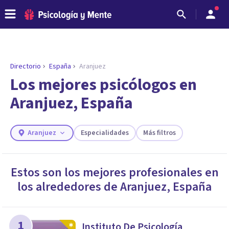
Directorio
España
Aranjuez
ENCONTRAR MI TERAPEUTA
¿Necesitas ayuda para encontrar el
Los mejores psicólogos en
psicólogo adecuado?
Aranjuez, España
Responde a unas breves preguntas y te ofreceremos
los profesionales que más se ajustan a tus
necesidades.
Aranjuez
Especialidades
Más filtros
Responder cuestionario
Estos son los mejores profesionales en
los alrededores de
Aranjuez
,
España
1
Instituto De Psicología