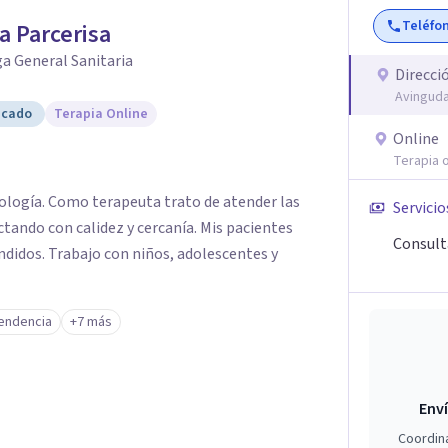
Teléfo
a Parcerisa
a General Sanitaria
Direcci
Avinguda
icado
Terapia Online
Online
Terapia o
cología. Como terapeuta trato de atender las
Servicio
tando con calidez y cercanía. Mis pacientes
Consult
didos. Trabajo con niños, adolescentes y
endencia
+7 más
Enví
Coordin