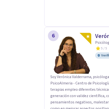
6
Veró
Psicólog
5
/ 5
Verif
Soy Verónica Valderrama, psicóloga
PsicoAlmeria - Centro de Psicología e 
terapias empleo diferentes técnica
generación con validez científica, c
pensamientos negativos, malestar
como en mejorar aspectos positivos,