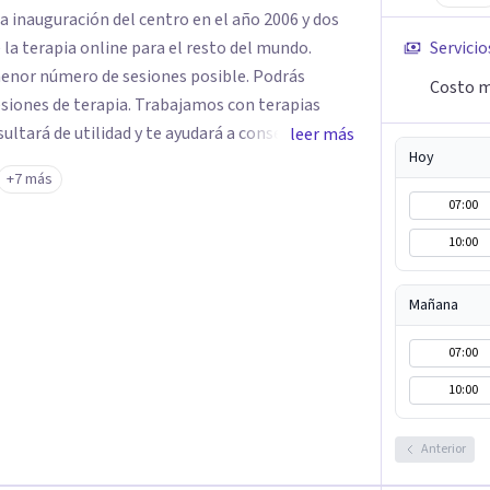
a inauguración del centro en el año 2006 y dos
 la terapia online para el resto del mundo.
Servicio
enor número de sesiones posible. Podrás
Costo m
siones de terapia. Trabajamos con terapias
sultará de utilidad y te ayudará a conseguir tus
leer más
Hoy
ades destaca la terapia de pareja y sexual, así
+7 más
emocionales, obsesiones, ansiedad , estrés,
07:00
un servicio de
10:00
e "Terapia del Alma".
Mañana
07:00
10:00
Anterior