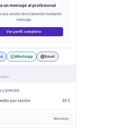
a un mensaje al profesional
a una sesión directamente mediante
mensaje
Ver perfil completo
no
WhatsApp
Email
online
s y precios
edio por sesión
80 €
Más horas