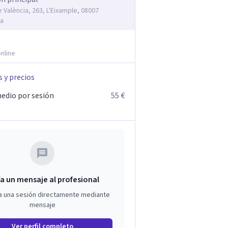
 València, 263, L'Eixample, 08007
na
nline
s y precios
edio por sesión
55 €
a un mensaje al profesional
a una sesión directamente mediante
mensaje
Ver perfil completo