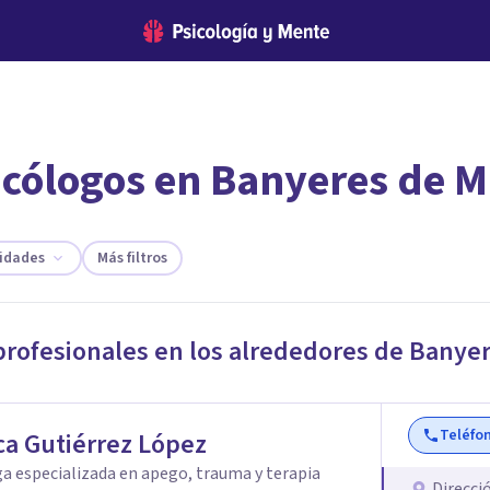
icólogos en Banyeres de M
encontrar el psicólogo adecuado?
 te ofreceremos los profesionales que más se ajustan a tus
lidades
Más filtros
profesionales en los alrededores de
Banyer
Teléfo
a Gutiérrez López
a especializada en apego, trauma y terapia
Direcci