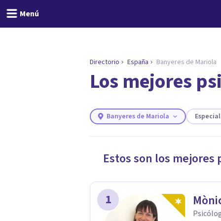
Menú
Directorio
España
Banyeres de Mariola
Los mejores ps
ENCONTRAR MI TERAPEUTA
¿Necesitas ayuda para 
Responde a unas breves preguntas y
necesidades.
Banyeres de Mariola
Especia
Responder cuestionario
Estos son los mejores 
1
Mònic
Psicólog