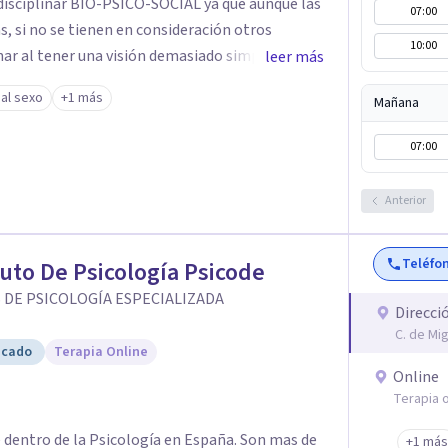
disciplinar BIO-PSICO-SOCIAL ya que aunque las
07:00
s, si no se tienen en consideración otros
10:00
nar al tener una visión demasiado simplista,
leer más
 influir. Mi intención es ayudar
 al sexo
+1 más
Mañana
e tu sexualidad, considerando cada caso como
me a tu situación personal concreta. En
07:00
disfunción eréctil, la eyaculación precoz y la
omo en hombres. La sexualidad es de enorme
Anterior
o a nivel personal para una
ludable de pareja.
Teléfo
tuto De Psicología Psicode
 DE PSICOLOGÍA ESPECIALIZADA
Direcci
C. de Mi
icado
Terapia Online
Online
Terapia o
e dentro de la Psicología en España. Son mas de
+1 más