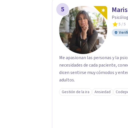
5
Maris
Psicólog
5
/ 5
Verif
Me apasionan las personas y la psi
necesidades de cada paciente, conec
dicen sentirse muy cómodos y enten
adultos.
Gestión de la ira
Ansiedad
Codep