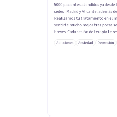
5000 pacientes atendidos ya desde l
sedes : Madrid y Alicante, además de
Realizamos tu tratamiento en el m
sentirte mucho mejor tras pocas se
breves. Cada sesión de terapia te re
objetivos. Entre nuestras especialid
Adicciones
Ansiedad
Depresión
como el tratamiento de problemas 
duelos, insomnio y depresión, entre otros. Contamos además con 
hipnosis regresiva para el trabajo d