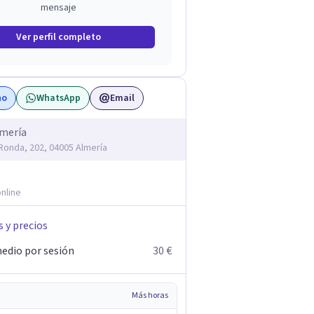
mensaje
Ver perfil completo
no
WhatsApp
Email
lmería
 Ronda, 202, 04005 Almería
nline
s y precios
edio por sesión
30 €
Más horas