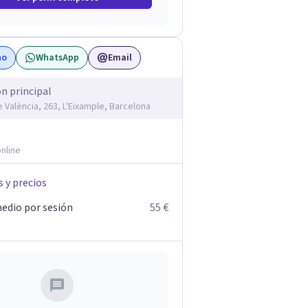
no
WhatsApp
Email
ón principal
e València, 263, L'Eixample, Barcelona
nline
s y precios
edio por sesión
55 €