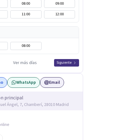
08:00
09:00
11:00
12:00
08:00
Ver más días
Siguiente
no
WhatsApp
Email
ón principal
guel Ángel, 7, Chamberí, 28010 Madrid
nline