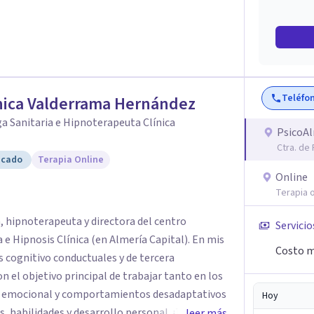
Teléfo
nica Valderrama Hernández
a Sanitaria e Hipnoterapeuta Clínica
PsicoA
Ctra. de
icado
Terapia Online
Online
Terapia o
, hipnoterapeuta y directora del centro
Servicio
Hipnosis Clínica (en Almería Capital). En mis
Costo m
s cognitivo conductuales y de tercera
on el objetivo principal de trabajar tanto en los
 emocional y comportamientos desadaptativos
Hoy
 habilidades y desarrollo personal. ¡Tus
leer más