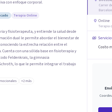
iva con enfoque corporal.
Carrer de
Barcelo
icado
Terapia Online
Online
Terapia o
ia y fisioterapeuta, y entiende la salud desde
mación dual le permite abordar el bienestar de
Servicio
conociendo la estrecha relación entre el
Costo m
a. Cuenta con una sólida base en fisioterapia y
odo Feldenkrais, la gimnasia
hroth, lo que le permite integrar el trabajo
mocionales
+2 más
Enví
Coordin