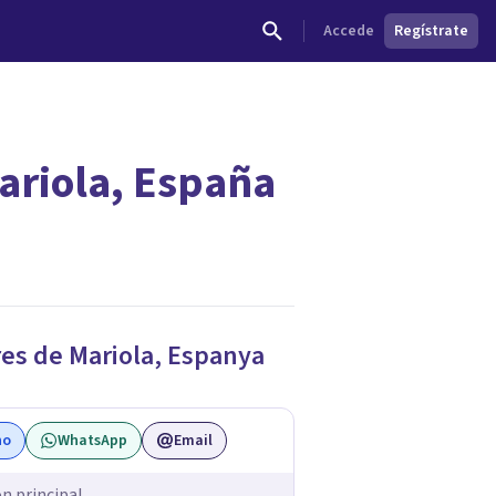
Accede
Regístrate
ariola, España
es de Mariola
,
Espanya
no
WhatsApp
Email
ón principal