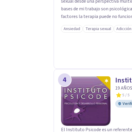
sexual desde una perspectiva multi
bases de mi trabajo son psicológica
factores la terapia puede no funcio
excluyendo de antemano otros factores que pueden
Ansiedad
Terapia sexual
Adicción
para conseguir una mejora global d
algo particular e intentando adaptar
especial mi ámbito de trabajo es la 
falta de deseo tanto en mujeres c
importancia tanto para el bienestar físico y mental com
buena autoestima y una relación sa
4
Insti
19 AÑOS
5
/ 5
Verif
El Instituto Psicode es un referent