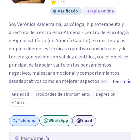
5
/ 5
Verificado
Terapia Online
Soy Verónica Valderrama, psicóloga, hipnoterapeuta y
directora del centro PsicoAlmeria - Centro de Psicología
e Hipnosis Clínica (en Almería Capital). En mis terapias
empleo diferentes técnicas cognitivo conductuales y de
tercera generación con validez científica, con el objetivo
principal de trabajar tanto en los pensamientos
negativos, malestar emocional y comportamientos
desadaptativos como en mejorar aspectos positivos,
leer más
habilidades y desarrollo personal. ¡Tus objetivos son los
Ansiedad
Habilidades de afrontamiento
Depresión
míos y juntos los alcanzaremos!. Mi objetivo principal es
+7 más
que consigas el bienestar y equilibrio que buscas, siendo
consciente de que cada persona es diferente y por ello
Teléfono
WhatsApp
Email
inicialmente realizaremos una adecuada evaluación para
conseguir un tratamiento individualizado y
personalizado. Utilizo diferentes técnicas psicológicas
PsicoAlmería