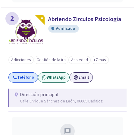
2
Abriendo Zirculos Psicología
Verificado
Adicciones
Gestión de la ira
Ansiedad
+7 más
Teléfono
WhatsApp
Email
Dirección principal
Calle Enrique Sánchez de León, 06009 Badajoz