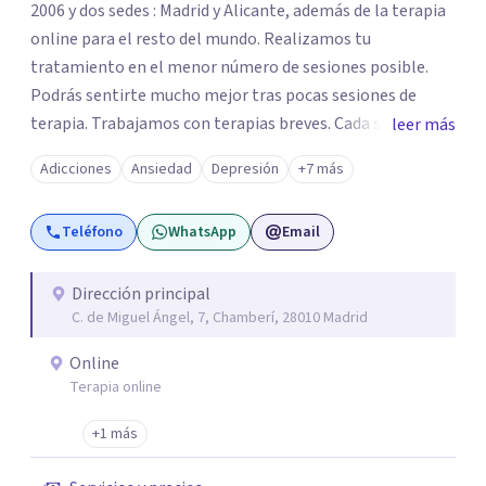
2006 y dos sedes : Madrid y Alicante, además de la terapia
online para el resto del mundo. Realizamos tu
tratamiento en el menor número de sesiones posible.
Podrás sentirte mucho mejor tras pocas sesiones de
terapia. Trabajamos con terapias breves. Cada sesión de
leer más
terapia te resultará de utilidad y te ayudará a conseguir
Adicciones
Ansiedad
Depresión
+7 más
tus objetivos. Entre nuestras especialidades destaca la
terapia de pareja y sexual, así como el tratamiento de
Teléfono
WhatsApp
Email
problemas emocionales, obsesiones, ansiedad , estrés,
duelos, insomnio y depresión, entre otros. Contamos
además con un servicio de hipnosis regresiva para el
Dirección principal
C. de Miguel Ángel, 7, Chamberí, 28010 Madrid
trabajo de "Terapia del Alma".
Online
Terapia online
+1 más