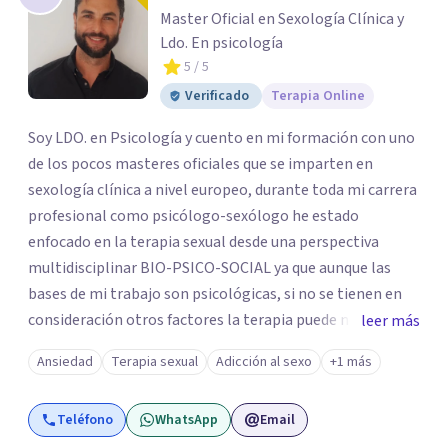
Master Oficial en Sexología Clínica y
Ldo. En psicología
5
/ 5
Verificado
Terapia Online
Soy LDO. en Psicología y cuento en mi formación con uno
de los pocos masteres oficiales que se imparten en
sexología clínica a nivel europeo, durante toda mi carrera
profesional como psicólogo-sexólogo he estado
enfocado en la terapia sexual desde una perspectiva
multidisciplinar BIO-PSICO-SOCIAL ya que aunque las
bases de mi trabajo son psicológicas, si no se tienen en
consideración otros factores la terapia puede no
leer más
funcionar al tener una visión demasiado simplista,
Ansiedad
Terapia sexual
Adicción al sexo
+1 más
excluyendo de antemano otros factores que pueden
influir. Mi intención es ayudar para conseguir una mejora
Teléfono
WhatsApp
Email
global de tu sexualidad, considerando cada caso como