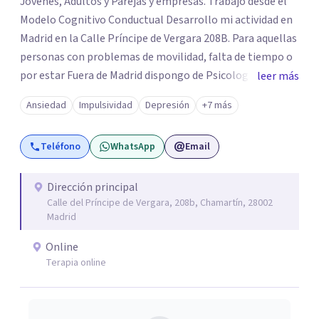
Jóvenes, Adultos y Parejas y empresas. Trabajo desde el
Modelo Cognitivo Conductual Desarrollo mi actividad en
Madrid en la Calle Príncipe de Vergara 208B. Para aquellas
personas con problemas de movilidad, falta de tiempo o
por estar Fuera de Madrid dispongo de Psicología Online.
leer más
Mis principales áreas de trabajo se centran en: Ansiedad,
Ansiedad
Impulsividad
Depresión
+7 más
Estrés, Depresión, Fobias, Terapia de Pareja,
infidelidades.
Teléfono
WhatsApp
Email
Dirección principal
Calle del Príncipe de Vergara, 208b, Chamartín, 28002
Madrid
Online
Terapia online