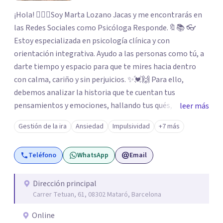
¡Hola! 🙋🏼‍♀️Soy Marta Lozano Jacas y me encontrarás en
las Redes Sociales como Psicóloga Responde.🔖📚 👓
Estoy especializada en psicología clínica y con
orientación integrativa. Ayudo a las personas como tú, a
darte tiempo y espacio para que te mires hacia dentro
con calma, cariño y sin perjuicios. ✨💓🙌 Para ello,
debemos analizar la historia que te cuentan tus
pensamientos y emociones, hallando tus qués, tus
leer más
cómos, tus porqués, tus cuándos y tus dóndes a lo largo
Gestión de la ira
Ansiedad
Impulsividad
+7 más
de tu vida. Así, podrás desenredar el lío que es vivir, podrás
aceptar quien eres: un ser humano que siente, que piensa
Teléfono
WhatsApp
Email
y que hace; un ser que se contradice, que tiene dudas y que
se equivoca. Y eso es natural y sano.🫀+🧠 =💝
Dirección principal
Carrer Tetuan, 61, 08302 Mataró, Barcelona
Online