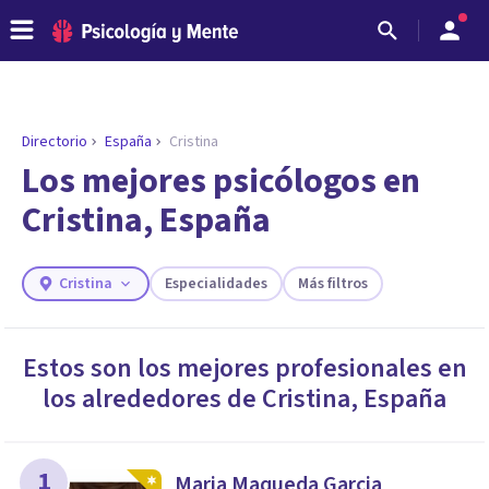
Directorio
España
Cristina
Los mejores psicólogos en
Cristina, España
Cristina
Especialidades
Más filtros
Estos son los mejores profesionales en
los alrededores de
Cristina
,
España
ENCONTRAR MI TERAPEUTA
¿Necesitas ayuda para encontrar el
psicólogo adecuado?
Responde a unas breves preguntas y te ofreceremos
1
Maria Maqueda Garcia