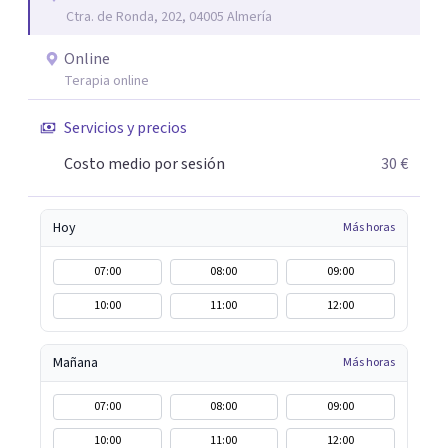
Ctra. de Ronda, 202, 04005 Almería
aunque mi especialidad es la hipnosis clínica, como
técnica útil en las terapias psicológicas aumentando su
Online
eficacia, reduciendo el tiempo de tratamiento y
Terapia online
consiguiendo cambios positivos desde la primera sesión.
¿Tienes dudas de cómo enfocaré tu problema o situación?
Servicios y precios
Contáctame y te informaré con mucho gusto. Es el
Costo medio por sesión
30 €
momento de dar el paso a una nueva etapa en tu vida.
Hoy
Más horas
07:00
08:00
09:00
10:00
11:00
12:00
Mañana
Más horas
07:00
08:00
09:00
10:00
11:00
12:00