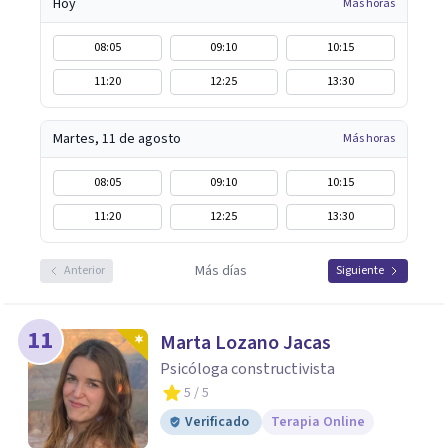
Hoy
Más horas
08:05
09:10
10:15
11:20
12:25
13:30
Martes, 11 de agosto
Más horas
08:05
09:10
10:15
11:20
12:25
13:30
Más días
Anterior
Siguiente
11
Marta Lozano Jacas
Psicóloga constructivista
5
/ 5
Verificado
Terapia Online