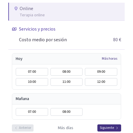
algo particular e intentando adaptarme a tu situación
personal concreta. En especial mi ámbito de trabajo es la
Online
Terapia online
disfunción eréctil, la eyaculación precoz y la falta de
deseo tanto en mujeres como en hombres. La sexualidad
Servicios y precios
es de enorme importancia tanto para el bienestar físico y
mental como a nivel personal para una buena
Costo medio por sesión
80 €
autoestima y una relación saludable de pareja.
Hoy
Más horas
07:00
08:00
09:00
10:00
11:00
12:00
Mañana
07:00
08:00
Más días
Anterior
Siguiente