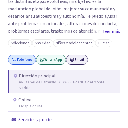
las distintas etapas evolutivas, mi objetivo es la
maduración global del niño, mejorar su comunicación y
desarrollar su autoestima y autonomía. Te puedo ayudar
ante problemas emocionales, alteraciones de conducta,
problemas escolares, trastornos de atención, miedos,
leer más
ansiedad. El apoyo a los padres es un pilar importante de
Adicciones
Ansiedad
Niños y adolescentes
+7 más
mi trabajo, dotándoles de herramientas que les ayuden a
comprender mejor a su hijo en cada etapa y sentirse
Teléfono
WhatsApp
Email
apoyados en su inestimable labor, desde el respeto a las
individualidades y a la disposición emocional de la familia.
En la terapia con adultos y pareja utilizo un enfoque
Dirección principal
Av. Isabel de Farnesio, 2, 28660 Boadilla del Monte,
integrador, relacional, concibo al ser humano como un
Madrid
ser activo y con un alto poder de cambio, soy especialista
en tratamiento de depresiones, ansiedad, fobias,
Online
adicciones, duelos, conflictos de pareja.
Terapia online
Servicios y precios