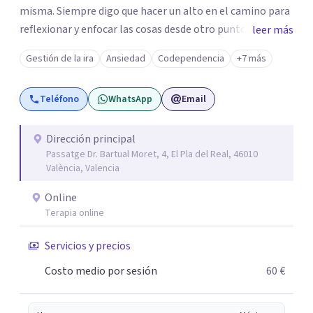
misma. Siempre digo que hacer un alto en el camino para
reflexionar y enfocar las cosas desde otro punto de vista
leer más
es esencial para seguir creciendo como persona.
Gestión de la ira
Ansiedad
Codependencia
+7 más
Actualmente, me dedico a ayudar a las personas a superar
su sufrimiento, romper las barreras que las limitan y
Teléfono
WhatsApp
Email
crecer emocionalmente de forma que puedan llevar la
vida que realmente quieren.
Dirección principal
Passatge Dr. Bartual Moret, 4, El Pla del Real, 46010
València, Valencia
Online
Terapia online
Servicios y precios
Costo medio por sesión
60 €