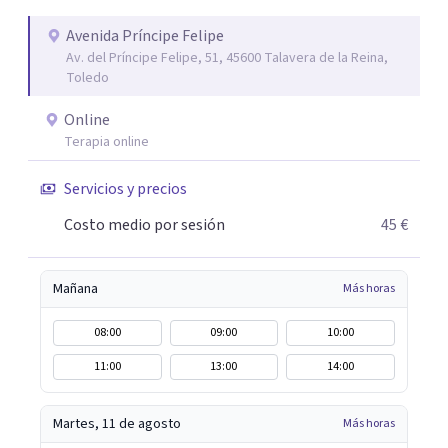
ayudaré a solventar tus dudas, a explicarte en qué
consistirá el tratamiento y te plantearé qué
Avenida Príncipe Felipe
Av. del Príncipe Felipe, 51, 45600 Talavera de la Reina,
herramientas usaremos para resolver las situaciones que
Toledo
te preocupan. Aplico una psicología integradora que
reúne los elementos que puedan ayudar de una manera
Online
más rápida y eficaz a cada paciente. Dado que cuando uno
Terapia online
lo está pasando mal desea recuperarse cuanto antes,
Servicios y precios
siempre procuro que los tratamientos tengan la menor
duración posible, con el consiguiente ahorro de tiempo y
Costo medio por sesión
45 €
dinero que ello supone.
Mañana
Más horas
08:00
09:00
10:00
11:00
13:00
14:00
Martes, 11 de agosto
Más horas