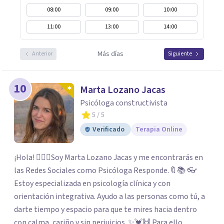
08:00
09:00
10:00
11:00
13:00
14:00
Más días
Anterior
Siguiente
10
Marta Lozano Jacas
Psicóloga constructivista
5
/ 5
Verificado
Terapia Online
¡Hola! 🙋🏼‍♀️Soy Marta Lozano Jacas y me encontrarás en
las Redes Sociales como Psicóloga Responde.🔖📚 👓
Estoy especializada en psicología clínica y con
orientación integrativa. Ayudo a las personas como tú, a
darte tiempo y espacio para que te mires hacia dentro
con calma, cariño y sin perjuicios. ✨💓🙌 Para ello,