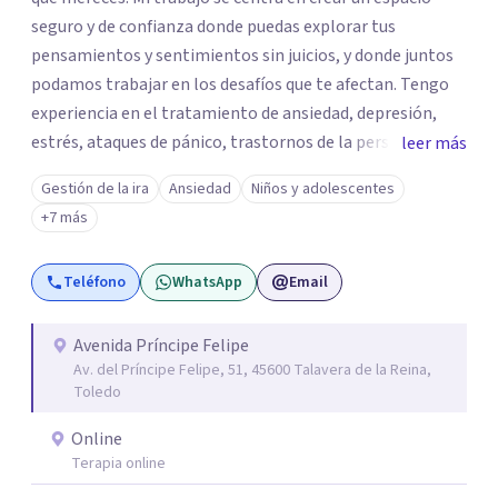
seguro y de confianza donde puedas explorar tus
pensamientos y sentimientos sin juicios, y donde juntos
podamos trabajar en los desafíos que te afectan. Tengo
experiencia en el tratamiento de ansiedad, depresión,
estrés, ataques de pánico, trastornos de la personalidad y
leer más
el trastorno obsesivo-compulsivo (TOC). Mi enfoque
Gestión de la ira
Ansiedad
Niños y adolescentes
terapéutico se adapta a tus necesidades específicas,
+7 más
utilizando herramientas y técnicas que te ayuden a
comprender y transformar aquello que te preocupa. Creo
Teléfono
WhatsApp
Email
firmemente que el bienestar emocional es un derecho y,
con el acompañamiento adecuado, puedes recuperar el
control sobre tu vida y tus emociones. Mi misión es que te
Avenida Príncipe Felipe
Av. del Príncipe Felipe, 51, 45600 Talavera de la Reina,
sientas escuchado/a, comprendido/a y empoderado/a
Toledo
para enfrentar tus problemas y lograr un cambio positivo
y duradero. Si estás listo/a para comenzar este viaje hacia
Online
una mejor versión de ti mismo/a, estaré encantada de
Terapia online
acompañarte. Aquí estoy para escucharte y ayudarte a