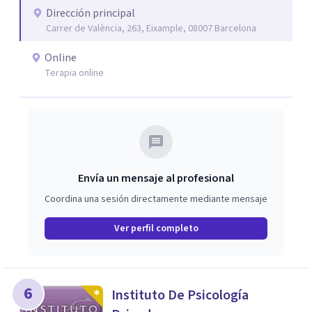
el trauma, la depresión y otros retos emocionales, así
Dirección principal
Carrer de València, 263, Eixample, 08007 Barcelona
como procesos de crecimiento personal y
acompañamiento psicológico infantil. El enfoque es
Online
respetuoso, humano y orientado a generar un espacio de
Terapia online
confianza desde el primer contacto. El centro ofrece una
primera orientación gratuita para ayudar a dar el primer
paso y valorar el tipo de acompañamiento más adecuado
en cada caso.
Envía un mensaje al profesional
Coordina una sesión directamente mediante mensaje
Ver perfil completo
6
Instituto De Psicología