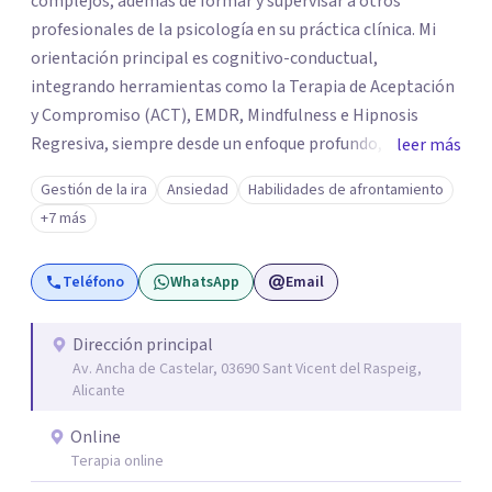
complejos, además de formar y supervisar a otros
profesionales de la psicología en su práctica clínica. Mi
orientación principal es cognitivo-conductual,
integrando herramientas como la Terapia de Aceptación
y Compromiso (ACT), EMDR, Mindfulness e Hipnosis
Regresiva, siempre desde un enfoque profundo,
leer más
respetuoso y adaptado a cada persona. También
Gestión de la ira
Ansiedad
Habilidades de afrontamiento
acompaño procesos de crecimiento personal y terapia
+7 más
del alma orientados al trabajo emocional, la búsqueda de
sentido, el autoconocimiento y la conexión interior. Mi
Teléfono
WhatsApp
Email
objetivo es ayudar a las personas a comprenderse mejor,
encontrar paz interior y desarrollar los recursos
necesarios para vivir con mayor equilibrio y plenitud.
Dirección principal
Av. Ancha de Castelar, 03690 Sant Vicent del Raspeig,
Alicante
Online
Terapia online