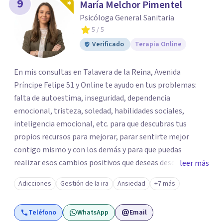
9
María Melchor Pimentel
Psicóloga General Sanitaria
5
/ 5
Verificado
Terapia Online
En mis consultas en Talavera de la Reina, Avenida
Príncipe Felipe 51 y Online te ayudo en tus problemas:
falta de autoestima, inseguridad, dependencia
emocional, tristeza, soledad, habilidades sociales,
inteligencia emocional, etc. para que descubras tus
propios recursos para mejorar, parar sentirte mejor
contigo mismo y con los demás y para que puedas
realizar esos cambios positivos que deseas desde hace
leer más
tiempo pero que no sabes cómo llevarlos a cabo. La
Adicciones
Gestión de la ira
Ansiedad
+7 más
primera visita informativa será al 50% y servirá para
conocernos, poder evaluar juntos tus dificultades y hablar
Teléfono
WhatsApp
Email
de un plan de ayuda. Con los datos que me ofrezcas, te