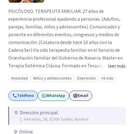
PSICÓLOGO. TERAPEUTA FAMILIAR. 27 años de
experiencia profesional ayudando a personas. (Adultos,
parejas, familias, niños y adolescentes). Comunicador y
ponente en diferentes eventos, congresos y medios de
comunicación. (Colabora desde hace 10 años con la
Cadena Ser) Ha sido terapeuta familiar en el Servicio de
Orientación Familiar del Gobierno de Navarra. Máster en
Terapia Sistémica Clásica. Formado en Terapia Sistémica
leer más
Transgeneracional con Bert Hellinger. Autor del libro
Ansiedad
Niños y adolescentes
Depresión
+6 más
“Mediación entre niño y T.V. Lo que los padres podemos
hacer”
Teléfono
WhatsApp
Email
Dirección principal
C. Herrerías, 26, 31500 Tudela, Navarra
Online