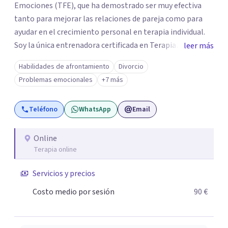
Emociones (TFE), que ha demostrado ser muy efectiva
tanto para mejorar las relaciones de pareja como para
ayudar en el crecimiento personal en terapia individual.
Soy la única entrenadora certificada en Terapia
leer más
Focalizada en las Emociones (TFE) en España, además de
Habilidades de afrontamiento
Divorcio
supervisora y terapeuta certificada. La TFE ha
Problemas emocionales
+7 más
demostrado una mejora significativa en las relaciones,
con un 70-75% de éxito y felicidad duradera. Este enfoque
Teléfono
WhatsApp
Email
también transforma la vida en terapia individual,
ofreciendo nuevas herramientas para el bienestar
emocional. Desde que me gradué en Psicología en 2002,
Online
Terapia online
siempre he estado en constante aprendizaje y
crecimiento. He complementado mi formación con un
Servicios y precios
Máster en Terapia Cognitivo-Conductual y otro en
Psicodrama, profundizando en la mente humana y las
Costo medio por sesión
90 €
dinámicas que guían nuestras relaciones. Mi objetivo es
ofrecerte un espacio de confianza donde podamos