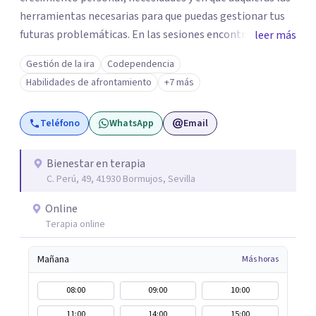
herramientas necesarias para que puedas gestionar tus
futuras problemáticas. En las sesiones encontrarás un
leer más
lugar donde abrirte y expresarte sin juicios, donde
Gestión de la ira
Codependencia
explorar tus emociones, conocerte, solucionar tus
Habilidades de afrontamiento
+7 más
heridas y trabajar en tu crecimiento. personal
Teléfono
WhatsApp
Email
Bienestar en terapia
C. Perú, 49, 41930 Bormujos, Sevilla
Online
Terapia online
Mañana
Más horas
08:00
09:00
10:00
11:00
14:00
15:00