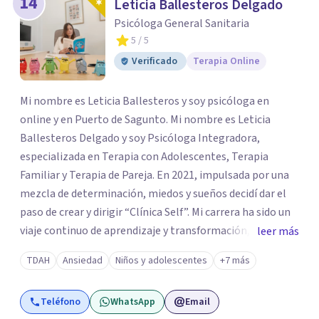
14
Leticia Ballesteros Delgado
Psicóloga General Sanitaria
5
/ 5
Verificado
Terapia Online
Mi nombre es Leticia Ballesteros y soy psicóloga en
online y en Puerto de Sagunto. Mi nombre es Leticia
Ballesteros Delgado y soy Psicóloga Integradora,
especializada en Terapia con Adolescentes, Terapia
Familiar y Terapia de Pareja. En 2021, impulsada por una
mezcla de determinación, miedos y sueños decidí dar el
paso de crear y dirigir “Clínica Self”. Mi carrera ha sido un
viaje continuo de aprendizaje y transformación,
leer más
moldeado por másters, especializaciones y experiencias
TDAH
Ansiedad
Niños y adolescentes
+7 más
que han reafirmado mi verdadera vocación: acompañar a
familias y adolescentes en sus momentos más cruciales,
Teléfono
WhatsApp
Email
guiándolos hacia relaciones más saludables y un