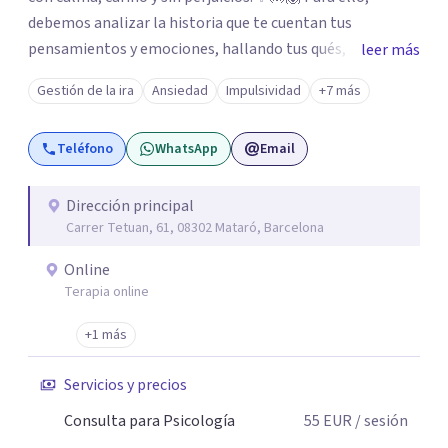
debemos analizar la historia que te cuentan tus
pensamientos y emociones, hallando tus qués, tus
leer más
cómos, tus porqués, tus cuándos y tus dóndes a lo largo
Gestión de la ira
Ansiedad
Impulsividad
+7 más
de tu vida. Así, podrás desenredar el lío que es vivir, podrás
aceptar quien eres: un ser humano que siente, que piensa
Teléfono
WhatsApp
Email
y que hace; un ser que se contradice, que tiene dudas y que
se equivoca. Y eso es natural y sano.🫀+🧠 =💝
Dirección principal
Carrer Tetuan, 61, 08302 Mataró, Barcelona
Online
Terapia online
+1 más
Servicios y precios
Consulta para Psicología
55
EUR
/ sesión