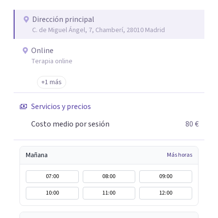
duelos, insomnio y depresión, entre otros. Contamos
además con un servicio de hipnosis regresiva para el
Dirección principal
C. de Miguel Ángel, 7, Chamberí, 28010 Madrid
trabajo de "Terapia del Alma".
Online
Terapia online
+1 más
Servicios y precios
Costo medio por sesión
80 €
Mañana
Más horas
07:00
08:00
09:00
10:00
11:00
12:00