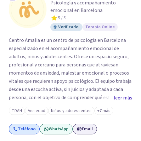
Psicología y acompañamiento
emocional en Barcelona
5
/ 5
Verificado
Terapia Online
Centro Amalia es un centro de psicología en Barcelona
especializado en el acompañamiento emocional de
adultos, niños y adolescentes. Ofrece un espacio seguro,
profesional y cercano para personas que atraviesan
momentos de ansiedad, malestar emocional o procesos
vitales que requieren apoyo psicológico. El equipo trabaja
desde una escucha activa, sin juicios y adaptada a cada
persona, con el objetivo de comprender qué está
leer más
ocurriendo y facilitar herramientas para avanzar con
TDAH
Ansiedad
Niños y adolescentes
+7 más
mayor equilibrio y bienestar. La intervención se realiza en
un entorno confidencial y tranquilo, cuidando el ritmo y
Teléfono
WhatsApp
Email
las necesidades de cada proceso terapéutico. En Centro
Amalia atienden dificultades como la ansiedad, el duelo,