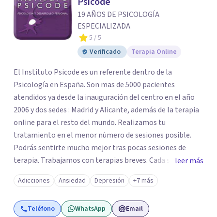
Psicode
19 AÑOS DE PSICOLOGÍA
ESPECIALIZADA
5
/ 5
Verificado
Terapia Online
El Instituto Psicode es un referente dentro de la
Psicología en España. Son mas de 5000 pacientes
atendidos ya desde la inauguración del centro en el año
2006 y dos sedes : Madrid y Alicante, además de la terapia
online para el resto del mundo. Realizamos tu
tratamiento en el menor número de sesiones posible.
Podrás sentirte mucho mejor tras pocas sesiones de
terapia. Trabajamos con terapias breves. Cada sesión de
leer más
terapia te resultará de utilidad y te ayudará a conseguir
Adicciones
Ansiedad
Depresión
+7 más
tus objetivos. Entre nuestras especialidades destaca la
terapia de pareja y sexual, así como el tratamiento de
Teléfono
WhatsApp
Email
problemas emocionales, obsesiones, ansiedad , estrés,