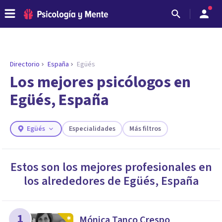
Directorio
España
Egüés
ENCONTRAR MI TERAPEUTA
¿Necesitas ayuda para encontrar el
Los mejores psicólogos en
psicólogo adecuado?
Egüés, España
Responde a unas breves preguntas y te ofreceremos
los profesionales que más se ajustan a tus
necesidades.
Egüés
Especialidades
Más filtros
Responder cuestionario
Estos son los mejores profesionales en
los alrededores de
Egüés
,
España
1
Mónica Tanco Crespo