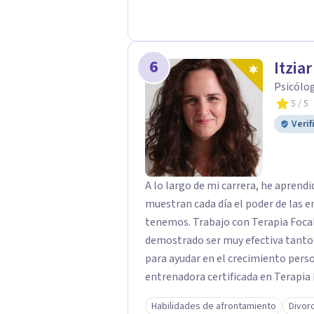
con la corriente cognitivo conductu
así como un alto conocimiento en l
terapias de tercera generación.
6
Itzia
Psicólo
5
/ 5
Verif
A lo largo de mi carrera, he apren
muestran cada día el poder de las e
tenemos. Trabajo con Terapia Focal
demostrado ser muy efectiva tanto 
para ayudar en el crecimiento personal en t
entrenadora certificada en Terapia
además de supervisora y terapeuta 
Habilidades de afrontamiento
Divor
significativa en las relaciones, con 