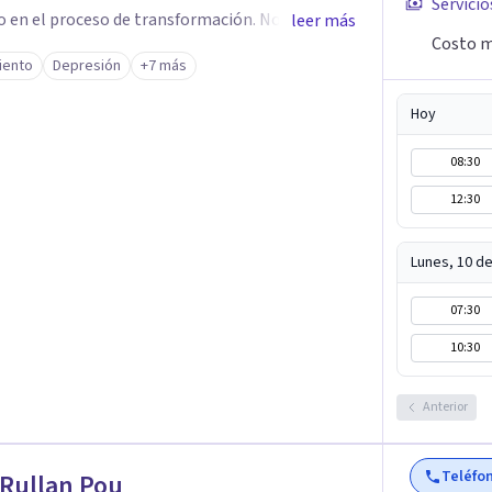
Servicio
n el proceso de transformación. Nos
leer más
Costo m
ia historia. Todo lo que ha formado parte de
iento
Depresión
+7 más
 en nuestro presente. De manera transversal y
 técnicas que empleemos desde la psicología
Hoy
 esa conexión con nuestra parte más esencial y
08:30
tendencia Slowlife, y de la Psicología Positiva,
12:30
idad, esperanza, honestidad y veracidad. Te
ad. Mi vocación y método, así como mi formación
Lunes, 10 d
, de mayor prestigio.
07:30
10:30
Anterior
Teléfo
Rullan Pou