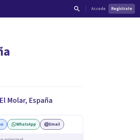
Accede
Regístrate
ña
El Molar
,
España
no
WhatsApp
Email
ón principal