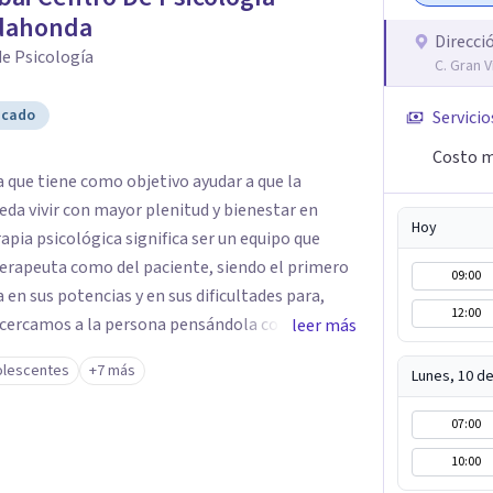
dahonda
Direcci
e Psicología
C. Gran 
icado
Servicio
Costo m
 que tiene como objetivo ayudar a que la
eda vivir con mayor plenitud y bienestar en
Hoy
rapia psicológica significa ser un equipo que
erapeuta como del paciente, siendo el primero
09:00
 en sus potencias y en sus dificultades para,
12:00
 acercamos a la persona pensándola como una
leer más
 partir de lo cual se diseña una terapia
olescentes
+7 más
Lunes, 10 d
arque e intervenga en estos tres planos. Cada
to, algo que funciona para alguien puede no ser
07:00
aso es conocer a quien tengo enfrente. Nos
10:00
entes como también en adultos. Trabajamos