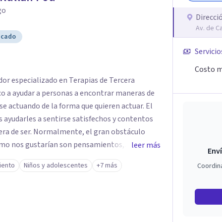
go
Direcci
Av. de C
icado
Servicio
Costo m
dor especializado en Terapias de Tercera
ico a ayudar a personas a encontrar maneras de
se actuando de la forma que quieren actuar. El
s ayudarles a sentirse satisfechos y contentos
el gran obstáculo
ómo nos gustarían son pensamientos,
leer más
Enví
Que nos impiden tomar las riendas de nuestras
iento
Niños y adolescentes
+7 más
Coordin
son importantes para ellas, de qué quieren que
 mismo, con los demás... Y al mismo
as y entrenarles en maneras de superar esas