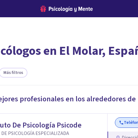
icólogos en El Molar, Espa
encontrar el psicólogo adecuado?
 te ofreceremos los profesionales que más se ajustan a tus
Más filtros
ejores profesionales en los alrededores de
Teléfo
tuto De Psicología Psicode
 DE PSICOLOGÍA ESPECIALIZADA
Direcci