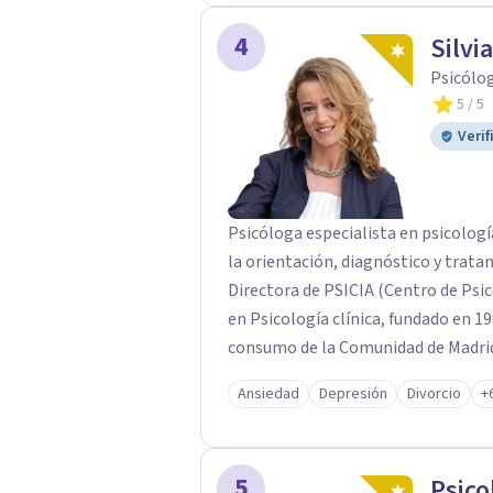
barreras; pensamientos, emociones, 
puedan sentir que mandan ellos sobre 
4
Silvi
pocas palabras, a liberar el malestar
Psicólog
5
/ 5
Verif
Psicóloga especialista en psicologí
la orientación, diagnóstico y trata
Directora de PSICIA (Centro de Psico
en Psicología clínica, fundado en 19
consumo de la Comunidad de Madrid
Ansiedad
Depresión
Divorcio
+
5
Psico