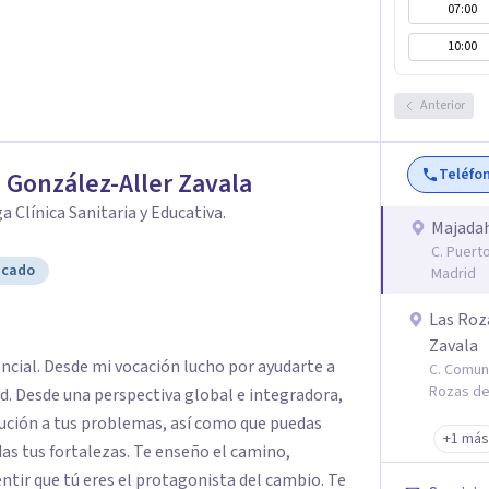
07:00
10:00
Anterior
Teléfo
 González-Aller Zavala
a Clínica Sanitaria y Educativa.
Majadah
C. Puert
icado
Madrid
Las Roz
Zavala
ncial. Desde mi vocación lucho por ayudarte a
C. Comuni
Rozas de
ad. Desde una perspectiva global e integradora,
ución a tus problemas, así como que puedas
+1 más
zas. Te enseño el camino,
ntir que tú eres el protagonista del cambio. Te