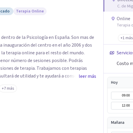
C. de Mi
icado
Terapia Online
Online
Terapia o
e dentro de la Psicología en España. Son mas de
+1 más
a inauguración del centro en el año 2006 y dos
 la terapia online para el resto del mundo.
Servicio
enor número de sesiones posible. Podrás
Costo m
siones de terapia. Trabajamos con terapias
sultará de utilidad y te ayudará a conseguir tus
leer más
Hoy
ades destaca la terapia de pareja y sexual, así
+7 más
emocionales, obsesiones, ansiedad , estrés,
09:00
un servicio de
12:00
e "Terapia del Alma".
Mañana