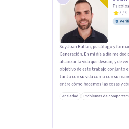
Psicólo
5
/ 5
Verif
Soy Joan Rullan, psicólogo y forma
Generación. En mi día a día me ded
alcanzar la vida que desean, y de ver
objetivo de este trabajo conjunto e
tanto con su vida como con su manera de ser. Normalmente, 
entre cómo hacemos las cosas y c
emociones, ansiedades y miedos... 
Ansiedad
Problemas de comportam
vidas y disfrutar del momento. Para ello, mi trabajo consiste en ayudar a las
personas a conectar con qué cosas 
trate su vida, su manera de estar con uno
tiempo proporcionarles herramient