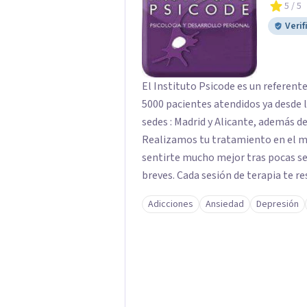
5
/ 5
Verif
El Instituto Psicode es un referent
5000 pacientes atendidos ya desde l
sedes : Madrid y Alicante, además de
Realizamos tu tratamiento en el m
sentirte mucho mejor tras pocas se
breves. Cada sesión de terapia te re
objetivos. Entre nuestras especialid
Adicciones
Ansiedad
Depresión
como el tratamiento de problemas 
duelos, insomnio y depresión, entre otros. Contamos además con 
hipnosis regresiva para el trabajo d