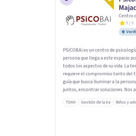
Maja
Centro d
5
/ 5
Verif
PSiCOBAi es un centro de psicología
persona que llega a este espacio pu
todos los aspectos de su vida. La te
requiere el compromiso tanto del t
guía que busca iluminar a la persona
juntos, encontrar soluciones. Nos
totalidad mente cuerpo y emoción, a
TDAH
Gestión de la ira
Niños y ad
específica e individual pero que ab
persona es única y diferente al res
útil para otro, por eso el primer p
especializamos en niños y adolesc