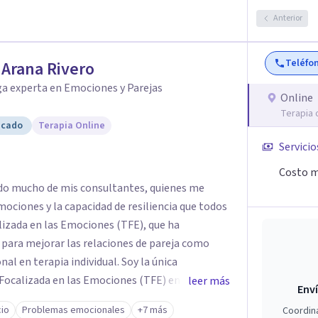
al, la cual tiene gran demostración científica,
Anterior
as corrientes sitémica, psicodinamica, y
Teléfo
r Arana Rivero
ga experta en Emociones y Parejas
Online
Terapia 
icado
Terapia Online
Servicio
Costo m
dido mucho de mis consultantes, quienes me
mociones y la capacidad de resiliencia que todos
izada en las Emociones (TFE), que ha
para mejorar las relaciones de pareja como
erapia individual. Soy la única
 Focalizada en las Emociones (TFE) en España,
leer más
Enví
certificada. La TFE ha demostrado una mejora
cio
Problemas emocionales
+7 más
Coordin
un 70-75% de éxito y felicidad duradera. Este