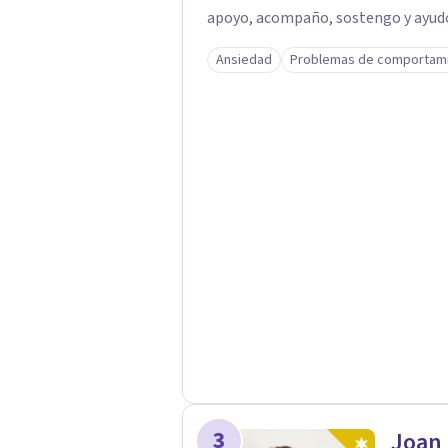
apoyo, acompaño, sostengo y ayudo e
construimos en base a nuestra prop
Ansiedad
Problemas de comportam
nuestra experiencia de vida influye
conjunta a todas y cada una de las
cognitivo-conductual, realizaremos
auténtica. Mi terapia, con enfoque global, tiene como base la Teoría del Apego. Se
nutre además del Mindfulness, de la 
que nos dan un gran aporte de seren
ofrezco mi experiencia y sensibilid
permanente en los mejores centros
3
Joan 