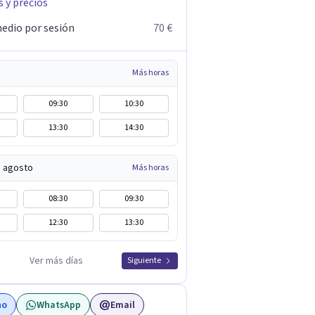
s y precios
edio por sesión
70 €
Más horas
09:30
10:30
13:30
14:30
e agosto
Más horas
08:30
09:30
12:30
13:30
Ver más días
Siguiente
no
WhatsApp
Email