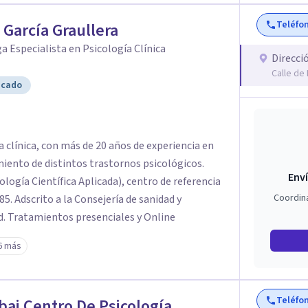
sensaciones físicas... Que les frenan, para que
lo que piensan y sienten, y no al revés. En
Teléfo
a García Graullera
 para poder construir y disfrutar de su vida.
a Especialista en Psicología Clínica
Direcci
Calle de 
icado
a clínica, con más de 20 años de experiencia en
miento de distintos trastornos psicológicos.
Enví
logía Científica Aplicada), centro de referencia
Coordin
85. Adscrito a la Consejería de sanidad y
. Tratamientos presenciales y Online
6 más
Teléfo
bai Centro De Psicología