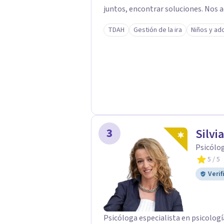
juntos, encontrar soluciones. Nos
totalidad mente cuerpo y emoción, a
TDAH
Gestión de la ira
Niños y ad
específica e individual pero que ab
persona es única y diferente al res
útil para otro, por eso el primer p
especializamos en niños y adolesc
con la corriente cognitivo conductu
así como un alto conocimiento en l
terapias de tercera generación.
3
Silvi
Psicólog
5
/ 5
Verif
Psicóloga especialista en psicologí