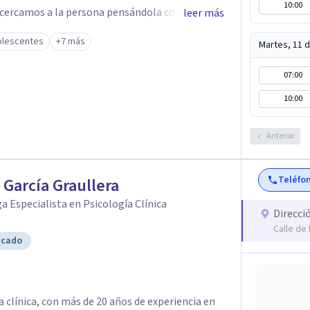
10:00
 acercamos a la persona pensándola como una
leer más
 partir de lo cual se diseña una terapia
olescentes
+7 más
Martes, 11 
arque e intervenga en estos tres planos. Cada
to, algo que funciona para alguien puede no ser
07:00
aso es conocer a quien tengo enfrente. Nos
10:00
entes como también en adultos. Trabajamos
al, la cual tiene gran demostración científica,
Anterior
as corrientes sitémica, psicodinamica, y
Teléfo
a García Graullera
a Especialista en Psicología Clínica
Direcci
Calle de 
icado
a clínica, con más de 20 años de experiencia en