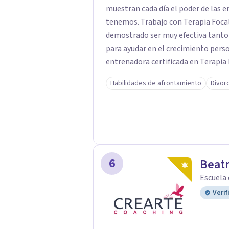
muestran cada día el poder de las e
tenemos. Trabajo con Terapia Focal
demostrado ser muy efectiva tanto 
para ayudar en el crecimiento personal en t
entrenadora certificada en Terapia
además de supervisora y terapeuta 
Habilidades de afrontamiento
Divor
significativa en las relaciones, con 
enfoque también transforma la vida 
herramientas para el bienestar emocional. Desde que me gradué e
2002, siempre he estado en constan
complementado mi formación con u
otro en Psicodrama, profundizando
6
Beatr
nuestras relaciones. Mi objetivo es ofrecerte un espacio de confianza donde
Escuela
podamos trabajar en mejorar tu bie
Verif
para acompañarte en ese proceso.