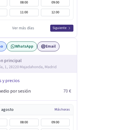
08:00
09:00
11:00
12:00
Ver más días
Siguiente
no
WhatsApp
Email
ón principal
Vía, 1, 28220 Majadahonda, Madrid
s y precios
edio por sesión
70 €
e agosto
Más horas
08:00
09:00