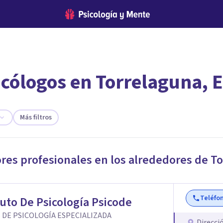
icólogos en Torrelaguna, 
encontrar el psicólogo adecuado?
te ofreceremos los profesionales que más se ajustan a tus necesi
Más filtros
ores profesionales en los alrededores de
To
Teléfo
tuto De Psicología Psicode
 DE PSICOLOGÍA ESPECIALIZADA
Direcci