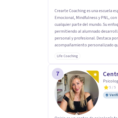
Crearte Coaching es una escuela es
Emocional, Mindfulness y PNL, con 
cualquier parte del mundo. Su enfoque integral combina teoría y práctica,
permitiendo al alumnado desarrolla
personal y profesional. Destaca por
acompañamiento personalizado que a
grupos reducidos y seguimiento ind
Life Coaching
práctica y la integración de compet
Coaching es un espacio de transfo
7
herramientas para construir una vi
Centr
Psicolog
5
/ 5
Verif