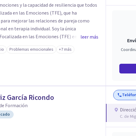
mociones y la capacidad de resiliencia que todos
izada en las Emociones (TFE), que ha
para mejorar las relaciones de pareja como
erapia individual. Soy la única
 Focalizada en las Emociones (TFE) en España,
leer más
Enví
certificada. La TFE ha demostrado una mejora
cio
Problemas emocionales
+7 más
Coordin
un 70-75% de éxito y felicidad duradera. Este
en terapia individual, ofreciendo nuevas
n Psicología en
te aprendizaje y crecimiento. He
n Máster en Terapia Cognitivo-Conductual y
 en la mente humana y las dinámicas que guían
Teléfo
iz García Ricondo
 de Formación
nestar emocional y tus relaciones. Estoy aquí
Direcci
icado
C. de Mig