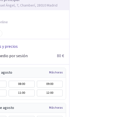
guel Ángel, 7, Chamberí, 28010 Madrid
nline
s y precios
edio por sesión
80 €
e agosto
Más horas
08:00
09:00
11:00
12:00
de agosto
Más horas