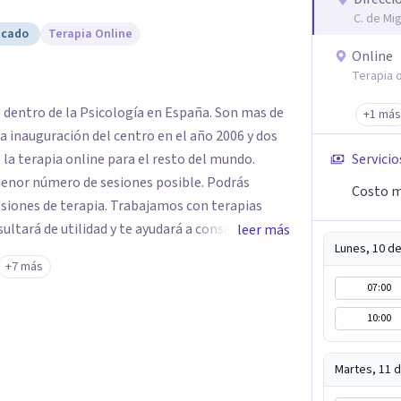
C. de Mi
icado
Terapia Online
Online
Terapia o
e dentro de la Psicología en España. Son mas de
+1 más
a inauguración del centro en el año 2006 y dos
 la terapia online para el resto del mundo.
Servicio
enor número de sesiones posible. Podrás
Costo m
siones de terapia. Trabajamos con terapias
sultará de utilidad y te ayudará a conseguir tus
leer más
Lunes, 10 d
ades destaca la terapia de pareja y sexual, así
+7 más
emocionales, obsesiones, ansiedad , estrés,
07:00
un servicio de
10:00
e "Terapia del Alma".
Martes, 11 