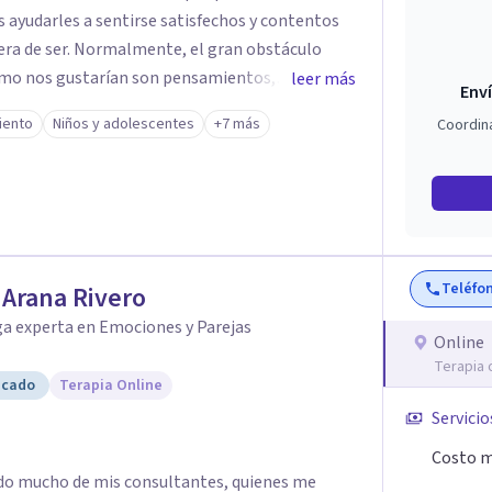
s ayudarles a sentirse satisfechos y contentos
el gran obstáculo
ómo nos gustarían son pensamientos,
leer más
Enví
Que nos impiden tomar las riendas de nuestras
iento
Niños y adolescentes
+7 más
Coordin
son importantes para ellas, de qué quieren que
 mismo, con los demás... Y al mismo
as y entrenarles en maneras de superar esas
sensaciones físicas... Que les frenan, para que
lo que piensan y sienten, y no al revés. En
Teléfo
r Arana Rivero
 para poder construir y disfrutar de su vida.
ga experta en Emociones y Parejas
Online
Terapia 
icado
Terapia Online
Servicio
Costo m
dido mucho de mis consultantes, quienes me