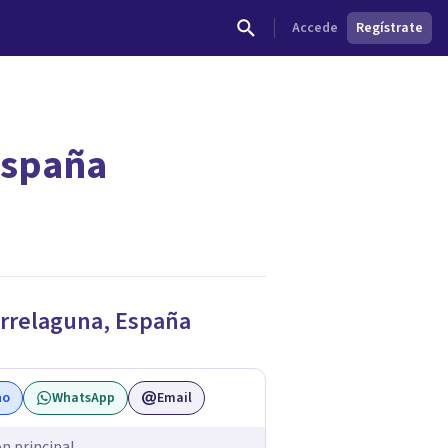
Accede
Regístrate
España
dades.
rrelaguna
,
España
no
WhatsApp
Email
ón principal