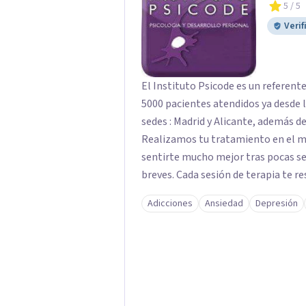
5
/ 5
Verif
El Instituto Psicode es un referent
5000 pacientes atendidos ya desde l
sedes : Madrid y Alicante, además de
Realizamos tu tratamiento en el m
sentirte mucho mejor tras pocas se
breves. Cada sesión de terapia te re
objetivos. Entre nuestras especialid
Adicciones
Ansiedad
Depresión
como el tratamiento de problemas 
duelos, insomnio y depresión, entre otros. Contamos además con 
hipnosis regresiva para el trabajo d