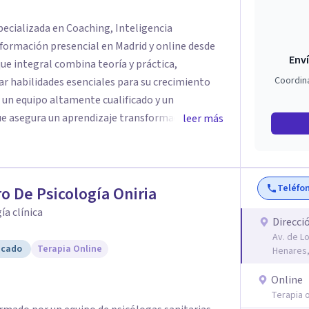
pecializada en Coaching, Inteligencia
formación presencial en Madrid y online desde
Enví
Coordin
r habilidades esenciales para su crecimiento
 un equipo altamente cualificado y un
segura un aprendizaje transformador. Con
leer más
ividualizado, ofrece un entorno óptimo para la
encias clave. Más que una escuela, Crearte
rmación donde cada persona encuentra las
Teléfo
da con propósito.
o De Psicología Oniria
ía clínica
Direcci
Av. de L
icado
Terapia Online
Henares,
Online
Terapia o