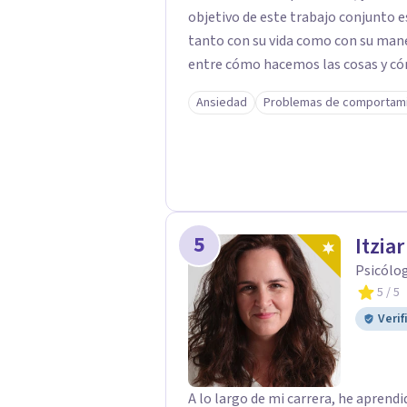
objetivo de este trabajo conjunto e
tanto con su vida como con su manera de ser. Normalmente, 
entre cómo hacemos las cosas y c
emociones, ansiedades y miedos... 
Ansiedad
Problemas de comportam
vidas y disfrutar del momento. Para ello, mi trabajo consiste en ayudar a las
personas a conectar con qué cosas 
trate su vida, su manera de estar con uno
tiempo proporcionarles herramient
barreras; pensamientos, emociones, 
puedan sentir que mandan ellos sobre 
5
Itzia
pocas palabras, a liberar el malestar
Psicólo
5
/ 5
Verif
A lo largo de mi carrera, he apren