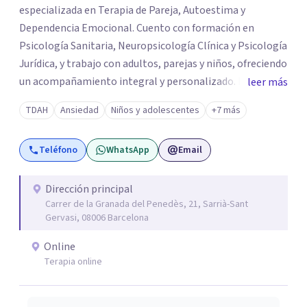
especializada en Terapia de Pareja, Autoestima y
Dependencia Emocional. Cuento con formación en
Psicología Sanitaria, Neuropsicología Clínica y Psicología
Jurídica, y trabajo con adultos, parejas y niños, ofreciendo
un acompañamiento integral y personalizado. Desarrollo
leer más
mi labor en el Centro de Psicología Clínica, acreditado
TDAH
Ansiedad
Niños y adolescentes
+7 más
por el registro autonómico de centros, servicios y
establecimientos sanitarios, y situado en el corazón de
Teléfono
WhatsApp
Email
Barcelona, donde tengo el privilegio de compartir
espacio con un equipo de grandes profesionales de la
Psicología Clínica y de la Salud.
Dirección principal
Carrer de la Granada del Penedès, 21, Sarrià-Sant
Gervasi, 08006 Barcelona
Online
Terapia online