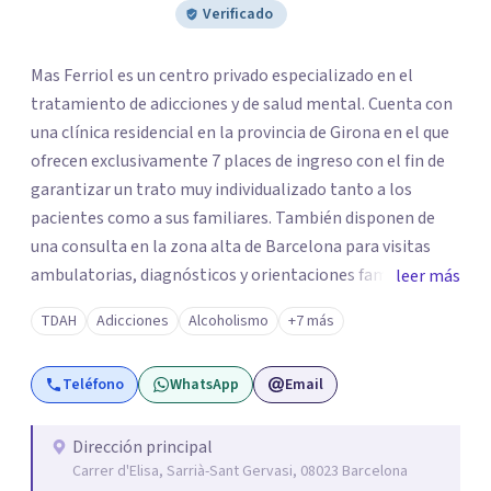
Verificado
Mas Ferriol es un centro privado especializado en el
tratamiento de adicciones y de salud mental. Cuenta con
una clínica residencial en la provincia de Girona en el que
ofrecen exclusivamente 7 places de ingreso con el fin de
garantizar un trato muy individualizado tanto a los
pacientes como a sus familiares. También disponen de
una consulta en la zona alta de Barcelona para visitas
ambulatorias, diagnósticos y orientaciones familiares. Su
leer más
equipo multidisciplinar sanitario cuenta con amplia
TDAH
Adicciones
Alcoholismo
+7 más
experiencia en el sector y con la formación necesaria para
poder llevar a cabo unos tratamientos de alto nivel. Mas
Teléfono
WhatsApp
Email
Ferriol está orientado a todas aquellas personas que
buscan un tratamiento muy personalizado, riguroso,
profesional.
Dirección principal
Carrer d'Elisa, Sarrià-Sant Gervasi, 08023 Barcelona