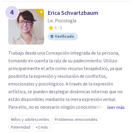
4
Erica Schvartzbaum
Lic. Psicología
5
/ 5
Verificado
Trabajo desde una Concepción integrada de la persona,
tomando en cuenta la raíz de su padecimiento. Utilizo
principalmente el arte como recurso terapéutico, ya que
posibilita la expresión y resolución de conflictos,
emocionales y psicológicos. A través de la expresión
artística, se pueden desplegar dinámicas internas que no
están disponibles mediante la mera expresión verbal.
Para ello, no es necesario ningún conocimiento ni
leer más
capacidad artística previa, ya que la riqueza está en el
Niños y adolescentes
Problemas emocionales
proceso creativo, y no en el resultado estético. A través
Paternidad
+2 más
del proceso creativo, y de la posterior elaboración de lo