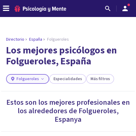
Directorio
España
Folgueroles
ENCONTRAR MI TERAPEUTA
¿Necesitas ayuda para encontrar el
Los mejores psicólogos en
psicólogo adecuado?
Folgueroles, España
Responde a unas breves preguntas y te ofreceremos
los profesionales que más se ajustan a tus
necesidades.
Folgueroles
Especialidades
Más filtros
Responder cuestionario
Estos son los mejores profesionales en
los alrededores de
Folgueroles
,
Espanya