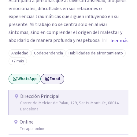
Acompaño a personas que atraviesan ansiedad, bloqueos
emocionales, dificultades en sus relaciones o
experiencias traumáticas que siguen influyendo en su
presente. Mi trabajo no se centra solo en aliviar
síntomas, sino en comprender el origen del malestar y
abordarlo de manera profunda y respetuosa. Integro
leer más
herramientas de la terapia cognitivo-conductual, el
Ansiedad
Codependencia
Habilidades de afrontamiento
trabajo con el apego, la regulación emocional y enfoques
+7 más
centrados en el cuerpo, adaptando cada proceso a la
historia y necesidades de la persona. Trabajo desde una
WhatsApp
Email
base científica, pero también desde la cercanía, la
escucha y el respeto. Creo en una psicoterapia que no
juzga, que ayuda a entender lo que ocurre y que ofrece
Dirección Principal
Carrer de Melcior de Palau, 129, Sants-Montjuïc, 08014
recursos concretos para avanzar. Si estás pasando por un
Barcelona
momento difícil o sientes que hay patrones que se
repiten en tu vida y no sabes cómo cambiarlos, podemos
Online
trabajarlo juntos.
Terapia online