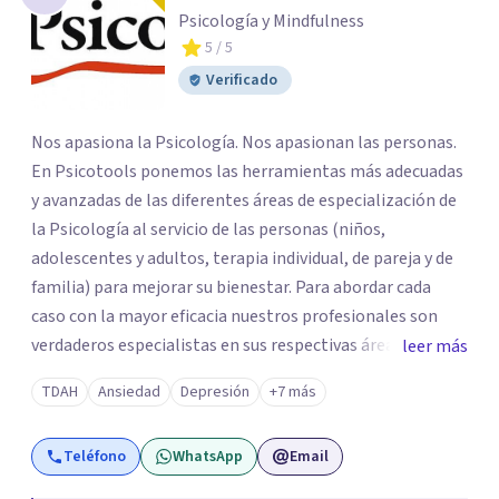
Psicología y Mindfulness
5
/ 5
Verificado
Nos apasiona la Psicología. Nos apasionan las personas.
En Psicotools ponemos las herramientas más adecuadas
y avanzadas de las diferentes áreas de especialización de
la Psicología al servicio de las personas (niños,
adolescentes y adultos, terapia individual, de pareja y de
familia) para mejorar su bienestar. Para abordar cada
caso con la mayor eficacia nuestros profesionales son
verdaderos especialistas en sus respectivas áreas y se
leer más
mantienen al día de las últimas novedades y avances
TDAH
Ansiedad
Depresión
+7 más
científicos, lo que les permite aplicar los tratamientos y
técnicas más avanzadas. Contacta con nosotros y
Teléfono
WhatsApp
Email
nuestro coordinador te atenderá personalmente para
ofrecerte la información que necesites y orientarte para