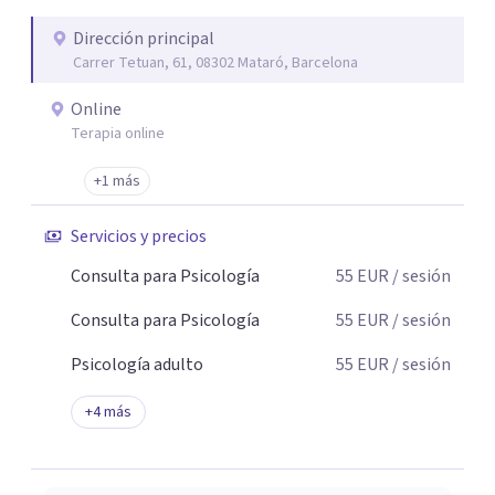
se equivoca. Y eso es natural y sano.🫀+🧠 =💝
Dirección principal
Carrer Tetuan, 61, 08302 Mataró, Barcelona
Online
Terapia online
+1 más
Servicios y precios
Consulta para Psicología
55
EUR
/ sesión
Consulta para Psicología
55
EUR
/ sesión
Psicología adulto
55
EUR
/ sesión
+
4
más