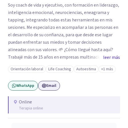
Soy coach de vida y ejecutivo, con formación en liderazgo,
inteligencia emocional, neurociencias, eneagrama y
tapping, integrando todas estas herramientas en mis
sesiones. Me especializo en acompañar a las personas en
el desarrollo de su confianza, para que desde ese lugar
puedan enfrentar sus miedos y tomar decisiones
alineadas con sus valores. 🌱 ¿Cómo llegué hasta aquí?
Trabajé más de 15 años en empresas multinacionales y
leer más
estudios contables como contadora pública
Orientación laboral
Life Coaching
Autoestima
+1 más
especializada en impuestos. Durante ese recorrido tuve la
oportunidad de liderar equipos, y fue allí donde descubrí
WhatsApp
Email
mi pasión por acompañar a las personas en su desarrollo
profesional y personal. A nivel personal, mi propio
camino de autoconocimiento me llevó a cuestionar
Online
Terapia online
creencias, miedos y mandatos que ya no estaban
alineados conmigo. Ese proceso me impulsó a tomar
decisiones importantes, dejando mi trabajo de oficina, mi