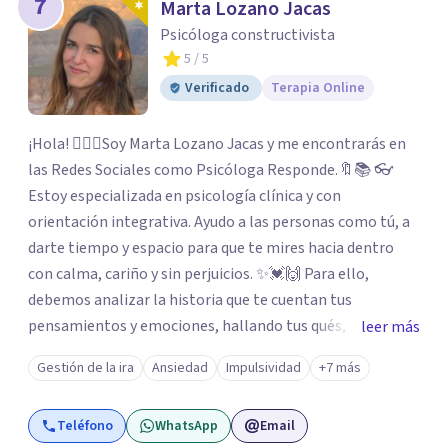
7
Marta Lozano Jacas
Psicóloga constructivista
5
/ 5
Verificado
Terapia Online
¡Hola! 🙋🏼‍♀️Soy Marta Lozano Jacas y me encontrarás en
las Redes Sociales como Psicóloga Responde.🔖📚 👓
Estoy especializada en psicología clínica y con
orientación integrativa. Ayudo a las personas como tú, a
darte tiempo y espacio para que te mires hacia dentro
con calma, cariño y sin perjuicios. ✨💓🙌 Para ello,
debemos analizar la historia que te cuentan tus
pensamientos y emociones, hallando tus qués, tus
leer más
cómos, tus porqués, tus cuándos y tus dóndes a lo largo
Gestión de la ira
Ansiedad
Impulsividad
+7 más
de tu vida. Así, podrás desenredar el lío que es vivir, podrás
aceptar quien eres: un ser humano que siente, que piensa
Teléfono
WhatsApp
Email
y que hace; un ser que se contradice, que tiene dudas y que