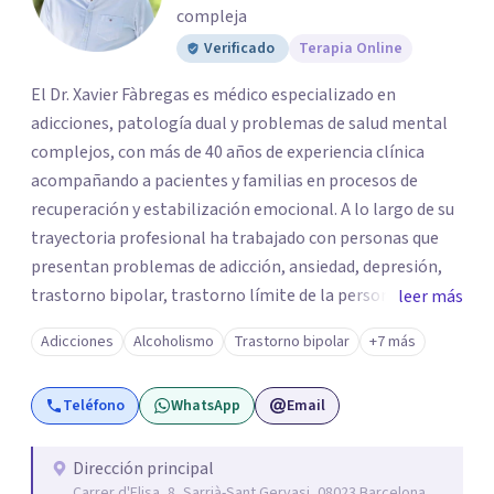
compleja
Verificado
Terapia Online
El Dr. Xavier Fàbregas es médico especializado en
adicciones, patología dual y problemas de salud mental
complejos, con más de 40 años de experiencia clínica
acompañando a pacientes y familias en procesos de
recuperación y estabilización emocional. A lo largo de su
trayectoria profesional ha trabajado con personas que
presentan problemas de adicción, ansiedad, depresión,
trastorno bipolar, trastorno límite de la personalidad
leer más
(TLP), TDAH en adultos, trastornos del espectro autista
Adicciones
Alcoholismo
Trastorno bipolar
+7 más
(TEA) y otras dificultades emocionales complejas que
afectan profundamente la vida personal, familiar y social.
Teléfono
WhatsApp
Email
Es director médico y cofundador de Mas Ferriol, un centro
especializado en salud mental y tratamiento de
adicciones fundado en 2005, con centro de ingreso
Dirección principal
Carrer d'Elisa, 8, Sarrià-Sant Gervasi, 08023 Barcelona