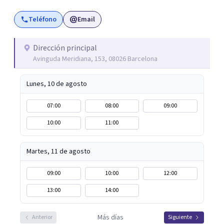
que vaya surgiendo, acompaño al paciente a encontrar el
Teléfono
Email
significado de sus vivencias y/o problemáticas que le
estén dificultando y haciendo padecer. De esta forma, se
intenta promover un nuevo sentido a la experiencia con
Dirección principal
Avinguda Meridiana, 153, 08026 Barcelona
uno mismo/a y con el mundo externo, buscando un mayor
bienestar.
Lunes, 10 de agosto
07:00
08:00
09:00
10:00
11:00
Martes, 11 de agosto
09:00
10:00
12:00
13:00
14:00
Más días
Anterior
Siguiente