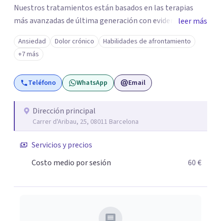
Nuestros tratamientos están basados en las terapias
más avanzadas de última generación con evidencia
leer más
científica y con las técnicas más efectivas. Somos un
Ansiedad
Dolor crónico
Habilidades de afrontamiento
centro de referencia en los trastornos de ansiedad y
+7 más
fobias, nuestro equipo ha desarrollado una terapia muy
innovadora y altamente efectiva para trabajar los
Teléfono
WhatsApp
Email
trastornos de ansiedad y fobias, integrando en la terapia
diferentes disciplinas como EMDR, Mindfulness e
Hipnosis Clínica.
Dirección principal
Carrer d'Aribau, 25, 08011 Barcelona
Servicios y precios
Costo medio por sesión
60 €