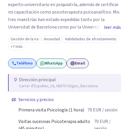
experto universitario en psiquiatría, además de certificar
mi capacitación como psicoterapeuta psicoanalítico. Mis
tres maestrías han estado expedidas tanto por la
Universitat de Barcelona como por la Universitat Ramon
leer más
Llull. Soy un psicólogo con más de 25 años de experiencia
Gestión de la ira
Ansiedad
Habilidades de afrontamiento
y practico tanto la psicología clínica como la
+7 más
psicoterapia psicoanalítica. Las terapias que conduzco no
buscan eliminar los síntomas psicológicos, sino que
Teléfono
WhatsApp
Email
pretenden esclarecer las causas que hay en su trasfondo,
abordándolas para que los síntomas vayan
desapareciendo. Realizo psicoterapias tanto de alcance
Dirección principal
Carrer d'Espalter, 16, 08870 Sitges, Barcelona
breve como de largo plazo, siempre en función de los
deseos y posibilidades del paciente.
Servicios y precios
Primera visita Psicología (1 hora)
70
EUR
/ sesión
Visitas sucesivas Psicoterapia adulto
70
EUR
/
(45 minutos)
sesión