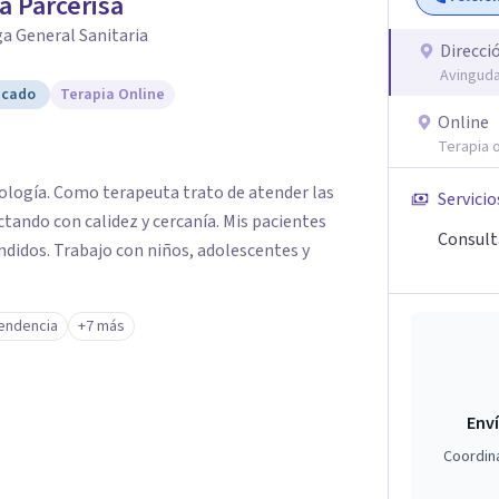
a Parcerisa
ón gratuita para ayudar a dar el primer paso y
 más adecuado en cada caso.
a General Sanitaria
Direcci
Avinguda
icado
Terapia Online
Online
Terapia o
cología. Como terapeuta trato de atender las
Servicio
tando con calidez y cercanía. Mis pacientes
Consult
didos. Trabajo con niños, adolescentes y
endencia
+7 más
Enví
Coordin