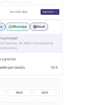
Ver más días
Siguiente
no
WhatsApp
Email
ón principal
ust Oliveras, 48, 08901 L'Hospitalet de
t, Barcelona
s y precios
edio por sesión
60 €
09:15
10:25