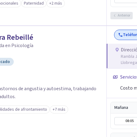
ocionales
Paternidad
+2 más
ya surgiendo, acompaño al paciente a encontrar
problemáticas que le estén dificultando y
Anterior
over un nuevo sentido a la
 el mundo externo, buscando un mayor
Teléfo
a Rebeillé
da en Psicología
Direcci
Rambla J
icado
Llobrega
Servicio
Costo m
astornos de angustia y autoestima, trabajando
adultos.
Mañana
ilidades de afrontamiento
+7 más
08:05