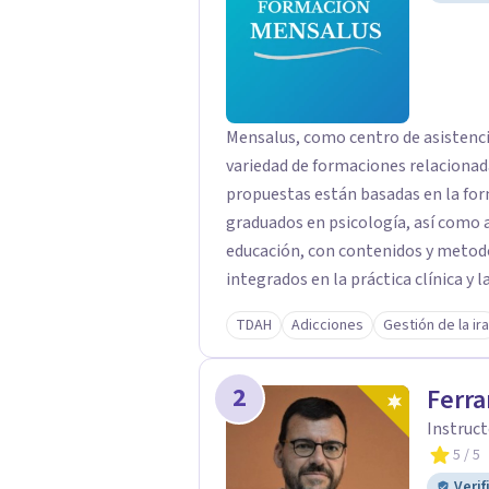
Mensalus, como centro de asistencia
variedad de formaciones relacionada
propuestas están basadas en la form
graduados en psicología, así como a
educación, con contenidos y meto
integrados en la práctica clínica y l
TDAH
Adicciones
Gestión de la ira
2
Ferra
Instruct
5
/ 5
Verif