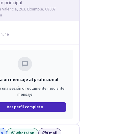
ón principal
e València, 263, Eixample, 08007
na
nline
a un mensaje al profesional
a una sesión directamente mediante
mensaje
Ver perfil completo
no
WhatsApp
Email