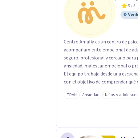
5
/ 5
Verif
Centro Amalia es un centro de psic
acompañamiento emocional de adult
seguro, profesional y cercano par
ansiedad, malestar emocional o pro
El equipo trabaja desde una escucha 
con el objetivo de comprender qué e
avanzar con mayor equilibrio y bien
TDAH
Ansiedad
Niños y adolesce
confidencial y tranquilo, cuidando 
terapéutico. En Centro Amalia atienden dificultades como la ansiedad, el duelo, el
trauma, la depresión y otros retos
personal y acompañamiento psicológ
humano y orientado a generar un esp