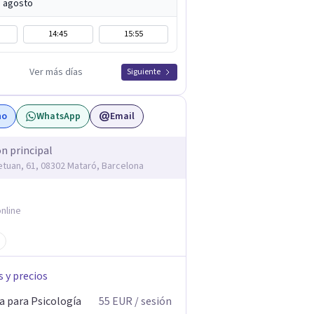
e agosto
14:45
15:55
Ver más días
Siguiente
no
WhatsApp
Email
ón principal
etuan, 61, 08302 Mataró, Barcelona
nline
s y precios
a para Psicología
55
EUR
/ sesión