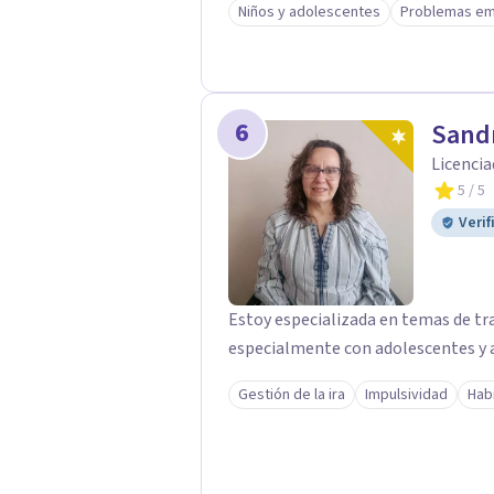
Niños y adolescentes
Problemas em
posterior elaboración de lo que va
el significado de sus vivencias y/o 
haciendo padecer. De esta forma, se intenta prom
experiencia con uno mismo/a y con
6
Sandr
bienestar.
Licencia
5
/ 5
Verif
Estoy especializada en temas de tr
especialmente con adolescentes y 
Gestión de la ira
Impulsividad
Hab