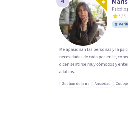
4
Maris
centro ofrece una primera orientaci
valorar el tipo de acompañamiento
Psicólog
5
/ 5
Verif
Me apasionan las personas y la psi
necesidades de cada paciente, conec
dicen sentirse muy cómodos y enten
adultos.
Gestión de la ira
Ansiedad
Codep