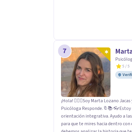
7
Marta
Psicólog
5
/ 5
Verif
¡Hola! 🙋🏼‍♀️Soy Marta Lozano Jaca
Psicóloga Responde.🔖📚 👓Estoy especiali
orientación integrativa. Ayudo a las personas como tú, a darte tiempo y espacio
para que te mires hacia dentro con calma, cariño y sin perjuicios. ✨💓🙌 Para ello,
debemos analizar la historia que te cuentan tus pensamientos y emociones,