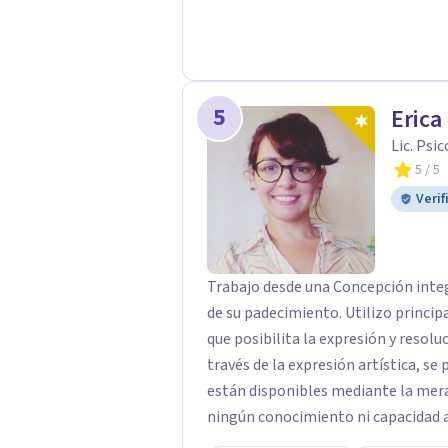
5
Eric
Lic. Psi
5
/ 5
Verif
Trabajo desde una Concepción integ
de su padecimiento. Utilizo principalmente el arte como recurso terapéutico, ya
que posibilita la expresión y resolu
través de la expresión artística, s
están disponibles mediante la mera 
ningún conocimiento ni capacidad artística previa, ya que la riq
proceso creativo, y no en el resultado estético. A través del pro