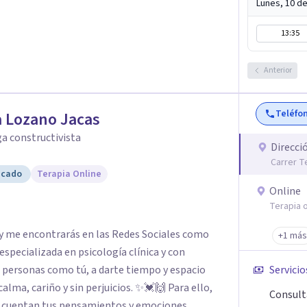
Lunes, 10 d
13:35
Anterior
Teléfo
 Lozano Jacas
a constructivista
Direcci
Carrer T
icado
Terapia Online
Online
Terapia o
s y me encontrarás en las Redes Sociales como
+1 más
zada en psicología clínica y con
Servicio
Consult