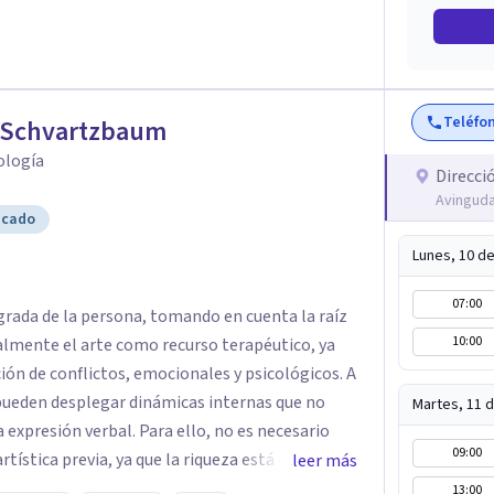
Teléfo
a Schvartzbaum
cología
Direcci
Avinguda
icado
Lunes, 10 d
07:00
rada de la persona, tomando en cuenta la raíz
10:00
ción de conflictos, emocionales y psicológicos. A
e pueden desplegar dinámicas internas que no
Martes, 11 
expresión verbal. Para ello, no es necesario
09:00
ueza está en el
leer más
ceso creativo, y de la
13:00