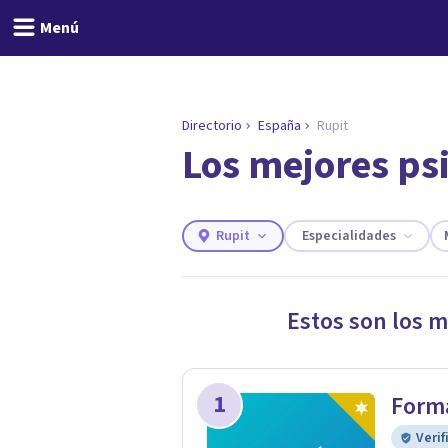
Menú
Directorio
España
Rupit
Los mejores ps
ENCONTRAR MI TERAPEUTA
¿Necesitas ayuda para 
Responde a unas breves preguntas y 
Responder cuestionario
Rupit
Especialidades
Estos son los 
1
Form
Verif