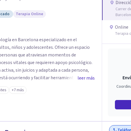
Direcci
Carrer d
icado
Terapia Online
Barcelo
Online
Terapia o
ología en Barcelona especializado en el
os, niños y adolescentes. Ofrece un espacio
a personas que atraviesan momentos de
cesos vitales que requieren apoyo psicológico.
activa, sin juicios y adaptada a cada persona,
stá ocurriendo y facilitar herramientas para
Enví
leer más
estar. La intervención se realiza en un entorno
Coordin
ntes
+7 más
el ritmo y las necesidades de cada proceso
 emocionales, así como procesos de crecimiento
ico infantil. El enfoque es respetuoso,
acio de confianza desde el primer contacto. El
Teléfo