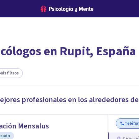
icólogos en Rupit, España
encontrar el psicólogo adecuado?
te ofreceremos los profesionales que más se ajustan a tus necesi
Más filtros
mejores profesionales en los alrededores d
Teléfo
ación Mensalus
icado
Direcci