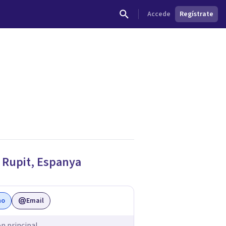
Accede
Regístrate
dades.
e
Rupit
,
Espanya
no
Email
ón principal