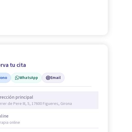
rva tu cita
fono
WhatsApp
Email
rección principal
rrer de Pere III, 5, 17600 Figueres, Girona
line
rapia online