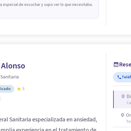
a especial de escuchar y supo ver lo que necesitaba.
 Alonso
Rese
 Sanitaria
Telé
ficado
5
Di
Ca
On
ral Sanitaria especializada en ansiedad,
Te
amplia experiencia en el tratamiento de