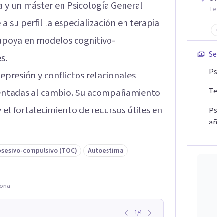
a y un máster en Psicología General
Te
a su perfil la especialización en terapia
e apoya en modelos cognitivo-
Se
s.
Ps
presión y conflictos relacionales
Te
rientadas al cambio. Su acompañamiento
el fortalecimiento de recursos útiles en
Ps
añ
bsesivo-compulsivo (TOC)
Autoestima
lona
1
/
4