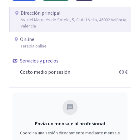
tanto en España como en Italia (Florencia), cuento con
múltiples cursos y congresos nacionales, destinados a la
Dirección principal
Av. del Marqués de Sotelo, 5, Ciutat Vella, 46002 València,
formación de la Psicología Clínica y las
Valencia
Drogodependencias. Además de realizar comunicaciones
en congresos nacionales e internacionales destinados a
Online
la formación e investigación de Patología Dual (SEPD).
Terapia online
Desde el 2012 realizo el programa de radio “Hoy,
Servicios y precios
comienza el cambio” en la 88.8 FM, en el que se abordan
temas de actualidad e interés sobre psicología.
Costo medio por sesión
60 €
Envía un mensaje al profesional
Coordina una sesión directamente mediante mensaje