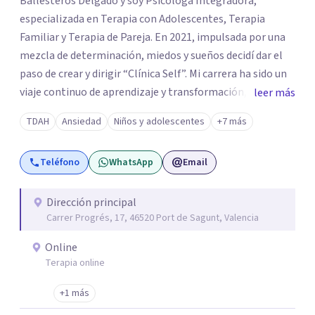
Ballesteros Delgado y soy Psicóloga Integradora,
especializada en Terapia con Adolescentes, Terapia
Familiar y Terapia de Pareja. En 2021, impulsada por una
mezcla de determinación, miedos y sueños decidí dar el
paso de crear y dirigir “Clínica Self”. Mi carrera ha sido un
viaje continuo de aprendizaje y transformación,
leer más
moldeado por másters, especializaciones y experiencias
TDAH
Ansiedad
Niños y adolescentes
+7 más
que han reafirmado mi verdadera vocación: acompañar a
familias y adolescentes en sus momentos más cruciales,
Teléfono
WhatsApp
Email
guiándolos hacia relaciones más saludables y un
desarrollo personal integral.
Dirección principal
Carrer Progrés, 17, 46520 Port de Sagunt, Valencia
Online
Terapia online
+1 más