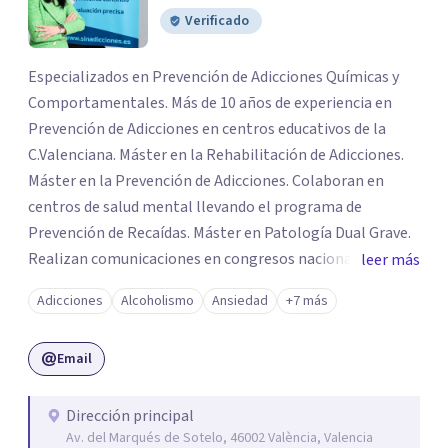
Verificado
Especializados en Prevención de Adicciones Químicas y
Comportamentales. Más de 10 años de experiencia en
Prevención de Adicciones en centros educativos de la
C.Valenciana. Máster en la Rehabilitación de Adicciones.
Máster en la Prevención de Adicciones. Colaboran en
centros de salud mental llevando el programa de
Prevención de Recaídas. Máster en Patología Dual Grave.
Realizan comunicaciones en congresos nacionales e
leer más
internacionales destinados a la formación e
Adicciones
Alcoholismo
Ansiedad
+7 más
investigación de la Patología Dual (SEPD). Expertos en la
Adicción al Juego de Azar y otras Adicciones
Email
Comportamentales por la UV. Máster en Psicología
Clínica. Realizan el programa de radio «Hoy, comienza el
cambio» en la 88.8 Fm abordando temas de actualidad e
Dirección principal
Av. del Marqués de Sotelo, 46002 València, Valencia
interes sobre psicología. Centro sanitario habilitado por