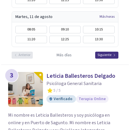
11:20
12:25
13:30
Martes, 11 de agosto
Más horas
08:05
09:10
10:15
11:20
12:25
13:30
Más días
Anterior
Siguiente
3
Leticia Ballesteros Delgado
Psicóloga General Sanitaria
5
/ 5
Verificado
Terapia Online
Mi nombre es Leticia Ballesteros y soy psicóloga en
online y en Puerto de Sagunto. Mi nombre es Leticia