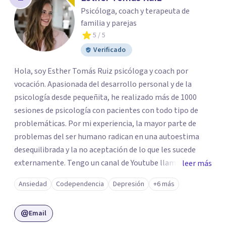
Psicóloga, coach y terapeuta de
familia y parejas
5
/ 5
Verificado
Hola, soy Esther Tomás Ruiz psicóloga y coach por
vocación. Apasionada del desarrollo personal y de la
psicología desde pequeñita, he realizado más de 1000
sesiones de psicología con pacientes con todo tipo de
problemáticas. Por mi experiencia, la mayor parte de
problemas del ser humano radican en una autoestima
desequilibrada y la no aceptación de lo que les sucede
externamente. Tengo un canal de Youtube llamado
leer más
"Esther Psicóloga a tu lado" en el que comparto
Ansiedad
Codependencia
Depresión
+6 más
gratuitamente mis conocimientos de psicología
mediante talleres de autoestima, dependencia
Email
emocional, inteligencia emocional, comunicación