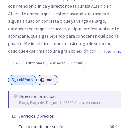
con mención clínica y director de la clínica Alzenit en
Alzira. Te animo a que si estás buscando una ayuda a
alguna situación concreta o que ya venga de largo,
entender mejor qué te sucede, o algún profesional que te
acompañe, que sigas leyendo para conocer en qué podría
guiarte. Me identifico como un psicólogo de vocación,
dado que experimento una gran conexión con mi
leer más
profesión, considerándola una de mis mayores pasiones.
TDAH
Adicciones
Ansiedad
+7 más
Cuando alguien acude a mi consulta lo veo como un reto
para seguir creciendo profesionalmente y al mismo
Teléfono
Email
tiempo como una oportunidad para volcar la experiencia
adquirida en todos estos años. En ciertos momentos
específicos de la vida, o debido a situaciones que arrastres
Dirección principal
Plaça, Plaça del Regne, 8, 46600 Alzira, Valencia
de hace tiempo, es posible que te estés enfrentando a
dificultades para las cuales no encuentras respuesta. Mi
Servicios y precios
propósito en la terapia es actuar como guía y
acompañarte. Durante todo el proceso terapéutico, nos
Costo medio por sesión
50 €