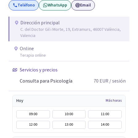
Teléfono
WhatsApp
Email
individual, de pareja o familia. También cuento con
técnicas terapéuticas como el Coaching, PNL
(Programación-Neurolingüística), EMDR, DBT (Terapia
Dirección principal
C. del Doctor Gil i Morte, 19, Extramurs, 46007 València,
Dialéctico Conductual) Psicoterapia Transpersonal,
Valencia
Terapia Breve Estratégica, Mindfulness, Neurociencia,
Terapia Transgeneracional Epigenética, Tácnicas y
Online
Terapias de Tercera Generación, Psicosomática Clínica,
Terapia online
Psicología Clínica Jungiana, Terapia Reichiana y
Servicios y precios
Mindfulness entre otros.
Consulta para Psicología
70
EUR
/ sesión
Hoy
Más horas
09:00
10:00
11:00
12:00
13:00
14:00