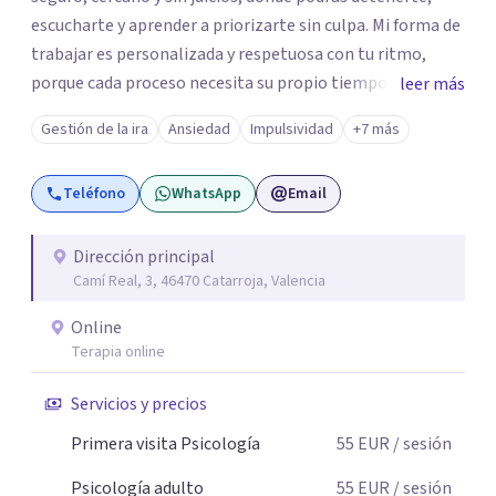
escucharte y aprender a priorizarte sin culpa. Mi forma de
trabajar es personalizada y respetuosa con tu ritmo,
porque cada proceso necesita su propio tiempo. Mi
leer más
objetivo es ayudarte a comprender lo que sientes, cuidar
Gestión de la ira
Ansiedad
Impulsividad
+7 más
la relación contigo y avanzar hacia una vida más
tranquila, equilibrada y coherente con quien eres. Si has
Teléfono
WhatsApp
Email
llegado hasta aquí, tal vez sea el momento de elegirte. Ir
a terapia no es una debilidad, es una forma valiente de
cuidarte y elegirte.
Dirección principal
Camí Real, 3, 46470 Catarroja, Valencia
Online
Terapia online
Servicios y precios
Primera visita Psicología
55
EUR
/ sesión
Psicología adulto
55
EUR
/ sesión