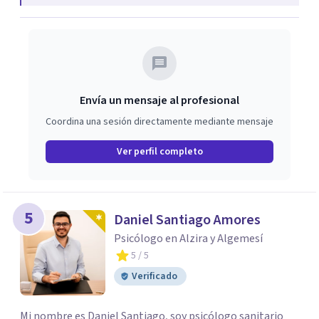
la Consellería de Sanidad de la C.Valenciana. Imparten
cursos y talleres destinados a jóvenes sobre desarrollo
personal en la Concejalía de Juventud del Ayuntamiento
de Valencia. Recibe el distintivo como entidad aherida al
Plan Joven de la ciudad de Valencia con la actividad:
Envía un mensaje al profesional
Prevención de Conductas Adictivas en niños y jóvenes.
Coordina una sesión directamente mediante mensaje
Ver perfil completo
5
Daniel Santiago Amores
Psicólogo en Alzira y Algemesí
5
/ 5
Verificado
Mi nombre es Daniel Santiago, soy psicólogo sanitario