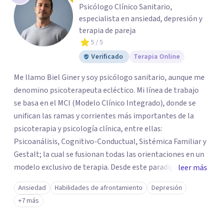
Psicólogo Clínico Sanitario,
especialista en ansiedad, depresión y
terapia de pareja
5
/ 5
Verificado
Terapia Online
Me llamo Biel Giner y soy psicólogo sanitario, aunque me
denomino psicoterapeuta ecléctico. Mi línea de trabajo
se basa en el MCI (Modelo Clínico Integrado), donde se
unifican las ramas y corrientes más importantes de la
psicoterapia y psicología clínica, entre ellas:
Psicoanálisis, Cognitivo-Conductual, Sistémica Familiar y
Gestalt; la cual se fusionan todas las orientaciones en un
modelo exclusivo de terapia. Desde este paradigma se
leer más
contempla el sistema, el contexto, la persona y el
Ansiedad
Habilidades de afrontamiento
Depresión
síntoma, haciendo de esta una intervención holística de
+7 más
la problemática para tratarla en su totalidad y
centrándonos en soluciones, ya sea esta, terapia