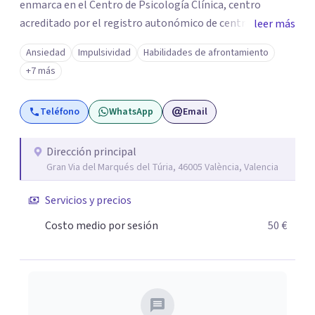
enmarca en el Centro de Psicología Clínica, centro
acreditado por el registro autonómico de centros,
leer más
servicios y establecimientos sanitarios de la Comunidad
Ansiedad
Impulsividad
Habilidades de afrontamiento
Valenciana, situado en pleno Centro de Valencia y en el
+7 más
que tengo el lujo de compartir ubicación con grandes
profesionales de la psicología Clínica y de la Salud.
Teléfono
WhatsApp
Email
Dirección principal
Gran Via del Marqués del Túria, 46005 València, Valencia
Servicios y precios
Costo medio por sesión
50 €