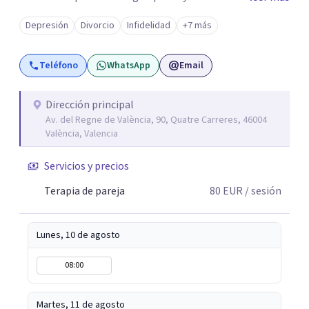
porqué y cómo superar esta situación. Intentaré aligerar
Depresión
Divorcio
Infidelidad
+7 más
esas "mochilas" y etiquetas que todos y todas llevamos.
Yo te acompañaré en todo el proceso. Tú serás el o la
Teléfono
WhatsApp
Email
protagonista activo/a de todos los cambios. Te puedo
atender presencialmente en Valencia .
Dirección principal
Av. del Regne de València, 90, Quatre Carreres, 46004
València, Valencia
Servicios y precios
Terapia de pareja
80
EUR
/ sesión
Lunes, 10 de agosto
08:00
Martes, 11 de agosto