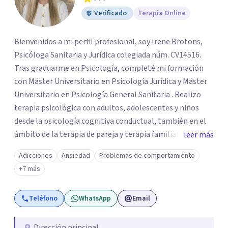
Verificado
Terapia Online
Bienvenidos a mi perfil profesional, soy Irene Brotons,
Psicóloga Sanitaria y Jurídica colegiada núm. CV14516.
Tras graduarme en Psicología, completé mi formación
con Máster Universitario en Psicología Jurídica y Máster
Universitario en Psicología General Sanitaria . Realizo
terapia psicológica con adultos, adolescentes y niños
desde la psicología cognitiva conductual, también en el
ámbito de la terapia de pareja y terapia familiar. Como
leer más
psicóloga jurídico forense, realizo informes periciales
Adicciones
Ansiedad
Problemas de comportamiento
psicológicos en el ámbito de familia, civil, penal y laboral.
+7 más
Soy miembro del Listado Oficial de Psicólogos Forenses
del Colegio Oficial de Psicólogos de la Comunidad
Teléfono
WhatsApp
Email
Valencia (LOPF). Y realizo mi trabajo en CONECTA Centro
de Psicología, del cual soy cofundadora.
Dirección principal