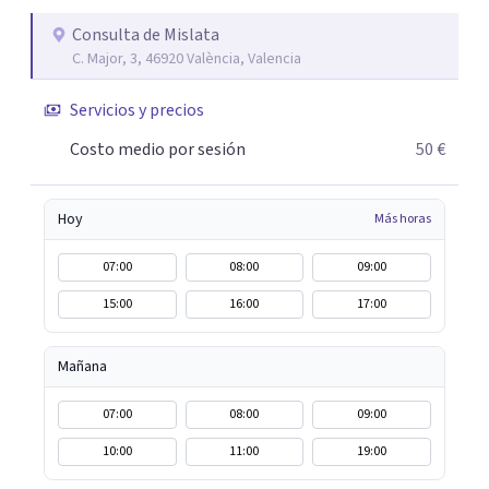
asertiva, comunicación no violenta, etc. basándome en
todas las terapias que he aprendido y sigo aprendiendo.
Consulta de Mislata
C. Major, 3, 46920 València, Valencia
Me gustaría conocerte con una breve entrevista para
valorar si te puedo acompañar a lo largo del proceso por
Servicios y precios
el que estés atravesando.
Costo medio por sesión
50 €
Hoy
Más horas
07:00
08:00
09:00
15:00
16:00
17:00
Mañana
07:00
08:00
09:00
10:00
11:00
19:00