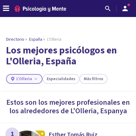
Directorio
España
L'Olleria
ENCONTRAR MI TERAPEUTA
¿Necesitas ayuda para encontrar el
Los mejores psicólogos en
psicólogo adecuado?
L'Olleria, España
Responde a unas breves preguntas y te ofreceremos
los profesionales que más se ajustan a tus
necesidades.
L'Olleria
Especialidades
Más filtros
Responder cuestionario
Estos son los mejores profesionales en
los alrededores de
L'Olleria
,
Espanya
1
Esther Tomás Ruiz