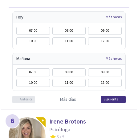
enfocaremos en comprender a fondo lo que estás
experimentando, para luego proporcionarte las
Hoy
Más horas
herramientas necesarias que te permitan gestionar
eficazmente las dificultades estés atravesando.
07:00
08:00
09:00
10:00
11:00
12:00
Mañana
Más horas
07:00
08:00
09:00
10:00
11:00
12:00
Más días
Anterior
Siguiente
6
Irene Brotons
Psicóloga
5
/ 5