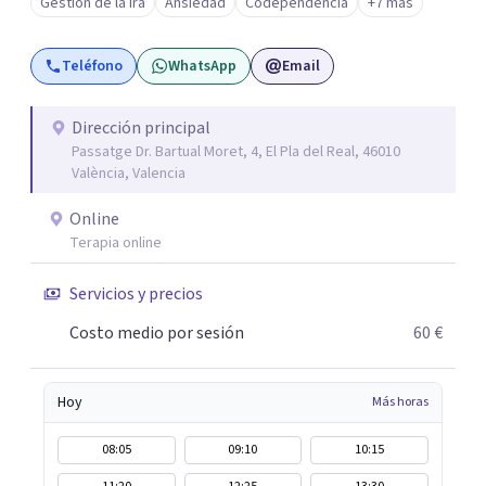
Gestión de la ira
Ansiedad
Codependencia
+7 más
Actualmente, me dedico a ayudar a las personas a superar
su sufrimiento, romper las barreras que las limitan y
Teléfono
WhatsApp
Email
crecer emocionalmente de forma que puedan llevar la
vida que realmente quieren.
Dirección principal
Passatge Dr. Bartual Moret, 4, El Pla del Real, 46010
València, Valencia
Online
Terapia online
Servicios y precios
Costo medio por sesión
60 €
Hoy
Más horas
08:05
09:10
10:15