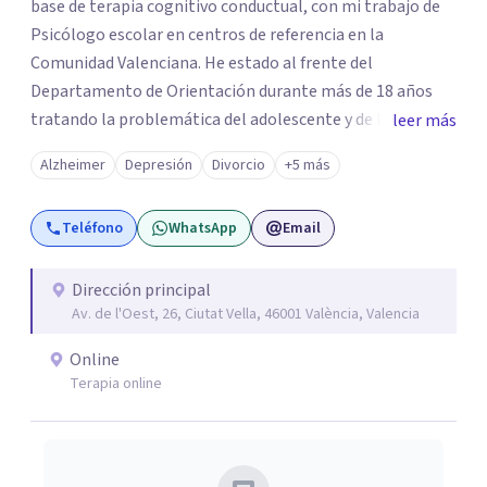
base de terapia cognitivo conductual, con mi trabajo de
Psicólogo escolar en centros de referencia en la
Comunidad Valenciana. He estado al frente del
Departamento de Orientación durante más de 18 años
tratando la problemática del adolescente y de las
leer más
familias. Por otra parte, y al margen del ámbito
Alzheimer
Depresión
Divorcio
+5 más
educativo, se ha creado Ser mente y Letra Psi. "Ser
mente" que es la parte principal de Letra Psi, es una
Teléfono
WhatsApp
Email
declaración de intenciones. Trabajando las ideas o
percepciones erróneas que tenemos a la hora de analizar
nuestros pensamientos y enseñar a nuestra mente a que
Dirección principal
Av. de l'Oest, 26, Ciutat Vella, 46001 València, Valencia
hay otra forma de percibirlos, se puede crecer mucho
personalmente. Entiendo la terapia como una agradable
Online
charla, en un entorno seguro, en el que terapeuta y
Terapia online
paciente pueden establecer una conexión adecuada
donde se genere el vínculo que nos permita a ambos
alcanzar los objetivos que nos hemos marcado en la