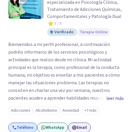
especializada en Psicología Clínica,
Tratamiento de Adicciones Químicas,
Comportamentales y Patología Dual
5
/ 5
Verificado
Terapia Online
Bienvenidos a mi perfil profesional, a continuación
podréis informaros de los servicios psicológicos y
actividades que realizo desde mi clínica. Mi actividad
principal es la terapia, como profesional de la conducta
humana, mi objetivo es enseñar a mis pacientes a cómo
manejar las situaciones problema. Las terapias no
consisten en charlar una vez por semana, nuestros
pacientes acuden a aprender habilidades muy concretas
leer más
dependiendo del problema, y que practican de sesión a
Adicciones
Alcoholismo
Ansiedad
+7 más
sesión. La finalidad es conseguir que el paciente controle
y decida su propia vida sin depender o necesitar siempre
Teléfono
WhatsApp
Email
de mi apoyo. Como formación complementaria, adquirida