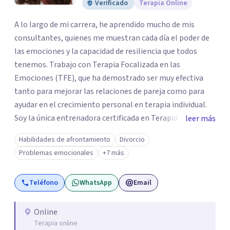
Verificado
Terapia Online
A lo largo de mi carrera, he aprendido mucho de mis
consultantes, quienes me muestran cada día el poder de
las emociones y la capacidad de resiliencia que todos
tenemos. Trabajo con Terapia Focalizada en las
Emociones (TFE), que ha demostrado ser muy efectiva
tanto para mejorar las relaciones de pareja como para
ayudar en el crecimiento personal en terapia individual.
Soy la única entrenadora certificada en Terapia
leer más
Focalizada en las Emociones (TFE) en España, además de
Habilidades de afrontamiento
Divorcio
supervisora y terapeuta certificada. La TFE ha
Problemas emocionales
+7 más
demostrado una mejora significativa en las relaciones,
con un 70-75% de éxito y felicidad duradera. Este enfoque
Teléfono
WhatsApp
Email
también transforma la vida en terapia individual,
ofreciendo nuevas herramientas para el bienestar
emocional. Desde que me gradué en Psicología en 2002,
Online
Terapia online
siempre he estado en constante aprendizaje y