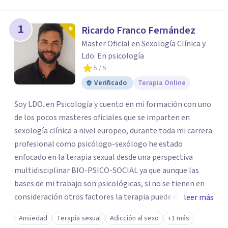
los profesionales que más se ajustan a tus
necesidades.
1
Ricardo Franco Fernández
Responder cuestionario
Master Oficial en Sexología Clínica y
Ldo. En psicología
5
/ 5
Verificado
Terapia Online
Soy LDO. en Psicología y cuento en mi formación con uno
de los pocos masteres oficiales que se imparten en
sexología clínica a nivel europeo, durante toda mi carrera
profesional como psicólogo-sexólogo he estado
enfocado en la terapia sexual desde una perspectiva
multidisciplinar BIO-PSICO-SOCIAL ya que aunque las
bases de mi trabajo son psicológicas, si no se tienen en
consideración otros factores la terapia puede no
leer más
funcionar al tener una visión demasiado simplista,
Ansiedad
Terapia sexual
Adicción al sexo
+1 más
excluyendo de antemano otros factores que pueden