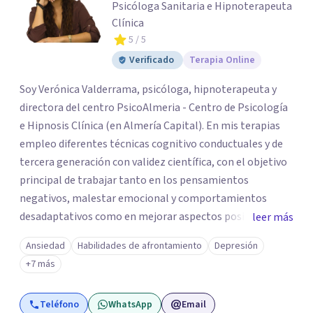
Psicóloga Sanitaria e Hipnoterapeuta
Clínica
5
/ 5
Verificado
Terapia Online
Soy Verónica Valderrama, psicóloga, hipnoterapeuta y
directora del centro PsicoAlmeria - Centro de Psicología
e Hipnosis Clínica (en Almería Capital). En mis terapias
empleo diferentes técnicas cognitivo conductuales y de
tercera generación con validez científica, con el objetivo
principal de trabajar tanto en los pensamientos
negativos, malestar emocional y comportamientos
desadaptativos como en mejorar aspectos positivos,
leer más
habilidades y desarrollo personal. ¡Tus objetivos son los
Ansiedad
Habilidades de afrontamiento
Depresión
míos y juntos los alcanzaremos!. Mi objetivo principal es
+7 más
que consigas el bienestar y equilibrio que buscas, siendo
consciente de que cada persona es diferente y por ello
Teléfono
WhatsApp
Email
inicialmente realizaremos una adecuada evaluación para