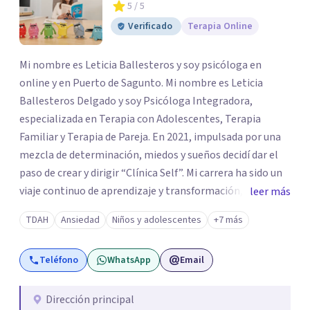
5
/ 5
Verificado
Terapia Online
Mi nombre es Leticia Ballesteros y soy psicóloga en
online y en Puerto de Sagunto. Mi nombre es Leticia
Ballesteros Delgado y soy Psicóloga Integradora,
especializada en Terapia con Adolescentes, Terapia
Familiar y Terapia de Pareja. En 2021, impulsada por una
mezcla de determinación, miedos y sueños decidí dar el
paso de crear y dirigir “Clínica Self”. Mi carrera ha sido un
viaje continuo de aprendizaje y transformación,
leer más
moldeado por másters, especializaciones y experiencias
TDAH
Ansiedad
Niños y adolescentes
+7 más
que han reafirmado mi verdadera vocación: acompañar a
familias y adolescentes en sus momentos más cruciales,
Teléfono
WhatsApp
Email
guiándolos hacia relaciones más saludables y un
desarrollo personal integral.
Dirección principal