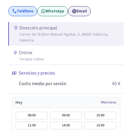
del Colegio Oficial de Psicólogos de la Comunidad
Teléfono
WhatsApp
Email
Valencia (LOPF). Y realizo mi trabajo en CONECTA Centro
de Psicología, del cual soy cofundadora.
Dirección principal
Carrer de l'Editor Manuel Aguilar, 3, 46001 València,
Valencia
Online
Terapia online
Servicios y precios
Costo medio por sesión
65 €
Hoy
Más horas
08:00
09:00
10:00
11:00
14:00
15:00