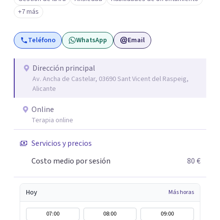
acompaño procesos de crecimiento personal y terapia
+7 más
del alma orientados al trabajo emocional, la búsqueda de
sentido, el autoconocimiento y la conexión interior. Mi
Teléfono
WhatsApp
Email
objetivo es ayudar a las personas a comprenderse mejor,
encontrar paz interior y desarrollar los recursos
necesarios para vivir con mayor equilibrio y plenitud.
Dirección principal
Av. Ancha de Castelar, 03690 Sant Vicent del Raspeig,
Alicante
Online
Terapia online
Servicios y precios
Costo medio por sesión
80 €
Hoy
Más horas
07:00
08:00
09:00