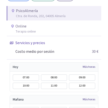
conseguir un tratamiento individualizado y
personalizado. Utilizo diferentes técnicas psicológicas
PsicoAlmería
Ctra. de Ronda, 202, 04005 Almería
aunque mi especialidad es la hipnosis clínica, como
técnica útil en las terapias psicológicas aumentando su
Online
eficacia, reduciendo el tiempo de tratamiento y
Terapia online
consiguiendo cambios positivos desde la primera sesión.
¿Tienes dudas de cómo enfocaré tu problema o situación?
Servicios y precios
Contáctame y te informaré con mucho gusto. Es el
Costo medio por sesión
30 €
momento de dar el paso a una nueva etapa en tu vida.
Hoy
Más horas
07:00
08:00
09:00
10:00
11:00
12:00
Mañana
Más horas