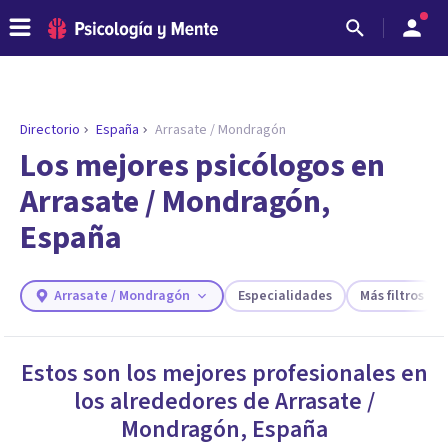
Directorio
España
Arrasate / Mondragón
Los mejores psicólogos en
Arrasate / Mondragón,
España
Arrasate / Mondragón
Especialidades
Más filtros
ENCONTRAR MI TERAPEUTA
Estos son los mejores profesionales en
¿Necesitas ayuda para encontrar el
los alrededores de
Arrasate /
psicólogo adecuado?
Mondragón
,
España
Responde a unas breves preguntas y te ofreceremos