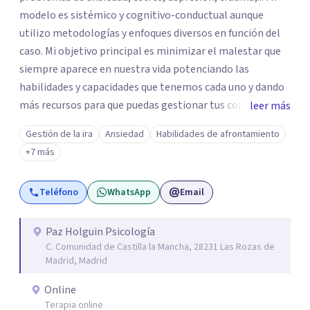
modelo es sistémico y cognitivo-conductual aunque
utilizo metodologías y enfoques diversos en función del
caso. Mi objetivo principal es minimizar el malestar que
siempre aparece en nuestra vida potenciando las
habilidades y capacidades que tenemos cada uno y dando
más recursos para que puedas gestionar tus conflictos.
leer más
Cada sesión individual es de aproximadamente 60
Gestión de la ira
Ansiedad
Habilidades de afrontamiento
minutos. En la primera cita, ya sea online o presencial,
+7 más
nos conoceremos y comenzaremos la evaluación y
estableceremos los objetivos en los que vamos a
Teléfono
WhatsApp
Email
trabajar.
Paz Holguin Psicología
C. Comunidad de Castilla la Mancha, 28231 Las Rozas de
Madrid, Madrid
Online
Terapia online