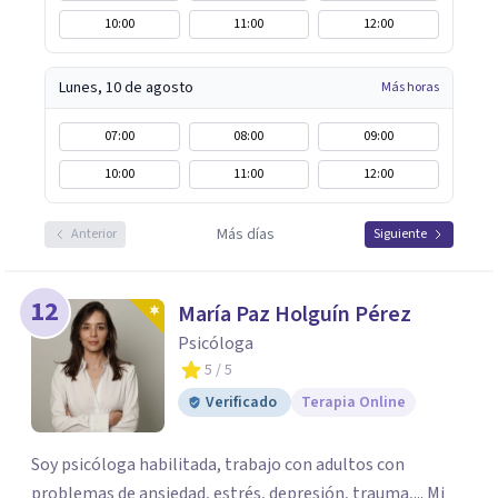
10:00
11:00
12:00
Lunes, 10 de agosto
Más horas
07:00
08:00
09:00
10:00
11:00
12:00
Más días
Anterior
Siguiente
12
María Paz Holguín Pérez
Psicóloga
5
/ 5
Verificado
Terapia Online
Soy psicóloga habilitada, trabajo con adultos con
problemas de ansiedad, estrés, depresión, trauma,... Mi