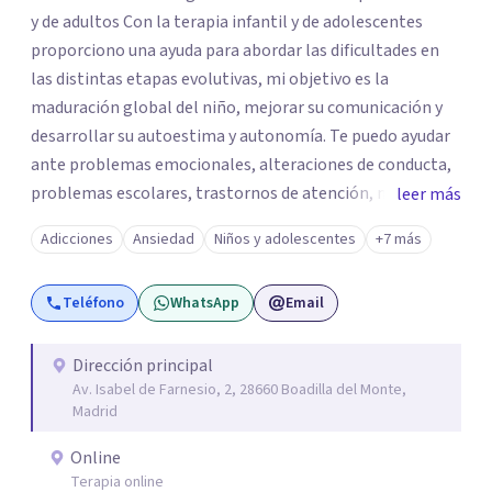
y de adultos Con la terapia infantil y de adolescentes
proporciono una ayuda para abordar las dificultades en
las distintas etapas evolutivas, mi objetivo es la
maduración global del niño, mejorar su comunicación y
desarrollar su autoestima y autonomía. Te puedo ayudar
ante problemas emocionales, alteraciones de conducta,
problemas escolares, trastornos de atención, miedos,
leer más
ansiedad. El apoyo a los padres es un pilar importante de
Adicciones
Ansiedad
Niños y adolescentes
+7 más
mi trabajo, dotándoles de herramientas que les ayuden a
comprender mejor a su hijo en cada etapa y sentirse
Teléfono
WhatsApp
Email
apoyados en su inestimable labor, desde el respeto a las
individualidades y a la disposición emocional de la familia.
En la terapia con adultos y pareja utilizo un enfoque
Dirección principal
Av. Isabel de Farnesio, 2, 28660 Boadilla del Monte,
integrador, relacional, concibo al ser humano como un
Madrid
ser activo y con un alto poder de cambio, soy especialista
en tratamiento de depresiones, ansiedad, fobias,
Online
adicciones, duelos, conflictos de pareja.
Terapia online