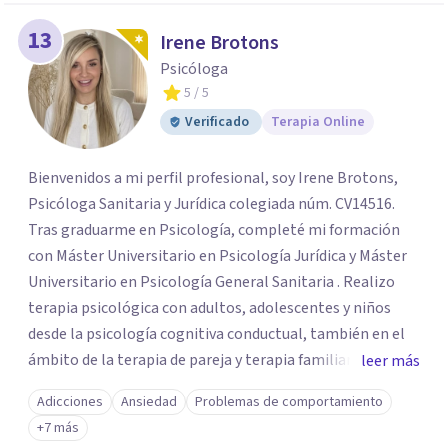
13
Irene Brotons
Psicóloga
5
/ 5
Verificado
Terapia Online
Bienvenidos a mi perfil profesional, soy Irene Brotons,
Psicóloga Sanitaria y Jurídica colegiada núm. CV14516.
Tras graduarme en Psicología, completé mi formación
con Máster Universitario en Psicología Jurídica y Máster
Universitario en Psicología General Sanitaria . Realizo
terapia psicológica con adultos, adolescentes y niños
desde la psicología cognitiva conductual, también en el
ámbito de la terapia de pareja y terapia familiar. Como
leer más
psicóloga jurídico forense, realizo informes periciales
Adicciones
Ansiedad
Problemas de comportamiento
psicológicos en el ámbito de familia, civil, penal y laboral.
+7 más
Soy miembro del Listado Oficial de Psicólogos Forenses