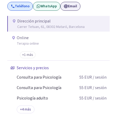
aceptar quien eres: un ser humano que siente, que piensa
Teléfono
WhatsApp
Email
y que hace; un ser que se contradice, que tiene dudas y que
se equivoca. Y eso es natural y sano.🫀+🧠 =💝
Dirección principal
Carrer Tetuan, 61, 08302 Mataró, Barcelona
Online
Terapia online
+1 más
Servicios y precios
Consulta para Psicología
55
EUR
/ sesión
Consulta para Psicología
55
EUR
/ sesión
Psicología adulto
55
EUR
/ sesión
+
4
más