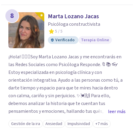
8
Marta Lozano Jacas
Psicóloga constructivista
5
/ 5
Verificado
Terapia Online
¡Hola! 🙋🏼‍♀️Soy Marta Lozano Jacas y me encontrarás en
las Redes Sociales como Psicóloga Responde.🔖📚 👓
Estoy especializada en psicología clínica y con
orientación integrativa. Ayudo a las personas como tú, a
darte tiempo y espacio para que te mires hacia dentro
con calma, cariño y sin perjuicios. ✨💓🙌 Para ello,
debemos analizar la historia que te cuentan tus
pensamientos y emociones, hallando tus qués, tus
leer más
cómos, tus porqués, tus cuándos y tus dóndes a lo largo
Gestión de la ira
Ansiedad
Impulsividad
+7 más
de tu vida. Así, podrás desenredar el lío que es vivir, podrás