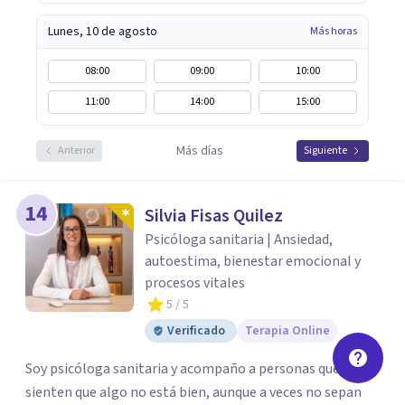
Lunes, 10 de agosto
Más horas
08:00
09:00
10:00
11:00
14:00
15:00
Más días
Anterior
Siguiente
14
Silvia Fisas Quilez
Psicóloga sanitaria | Ansiedad,
autoestima, bienestar emocional y
procesos vitales
5
/ 5
Verificado
Terapia Online
Soy psicóloga sanitaria y acompaño a personas que
sienten que algo no está bien, aunque a veces no sepan