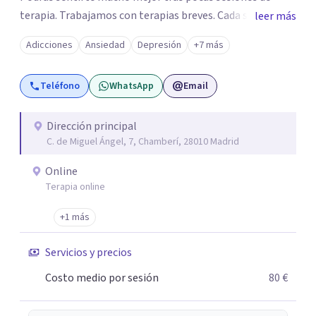
terapia. Trabajamos con terapias breves. Cada sesión de
leer más
terapia te resultará de utilidad y te ayudará a conseguir
Adicciones
Ansiedad
Depresión
+7 más
tus objetivos. Entre nuestras especialidades destaca la
terapia de pareja y sexual, así como el tratamiento de
Teléfono
WhatsApp
Email
problemas emocionales, obsesiones, ansiedad , estrés,
duelos, insomnio y depresión, entre otros. Contamos
además con un servicio de hipnosis regresiva para el
Dirección principal
C. de Miguel Ángel, 7, Chamberí, 28010 Madrid
trabajo de "Terapia del Alma".
Online
Terapia online
+1 más
Servicios y precios
Costo medio por sesión
80 €