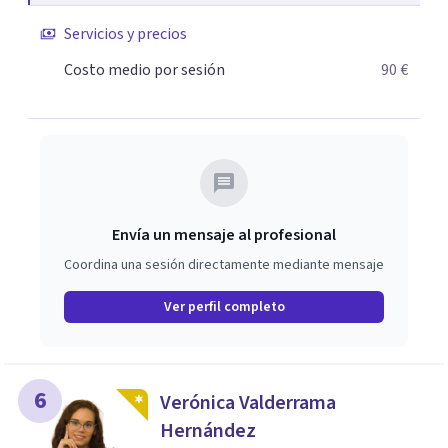
crecimiento. He complementado mi formación con un
Servicios y precios
Máster en Terapia Cognitivo-Conductual y otro en
Psicodrama, profundizando en la mente humana y las
Costo medio por sesión
90 €
dinámicas que guían nuestras relaciones. Mi objetivo es
ofrecerte un espacio de confianza donde podamos
trabajar en mejorar tu bienestar emocional y tus
relaciones. Estoy aquí para acompañarte en ese proceso.
Envía un mensaje al profesional
Coordina una sesión directamente mediante mensaje
Ver perfil completo
6
Verónica Valderrama
Hernández