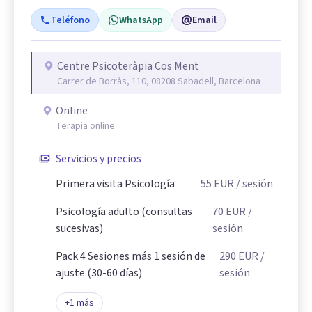
Teléfono
WhatsApp
Email
Centre Psicoteràpia Cos Ment
Carrer de Borràs, 110, 08208 Sabadell, Barcelona
Online
Terapia online
Servicios y precios
Primera visita Psicología
55
EUR
/ sesión
Psicología adulto (consultas
70
EUR
/
sucesivas)
sesión
Pack 4 Sesiones más 1 sesión de
290
EUR
/
ajuste (30-60 días)
sesión
+
1
más