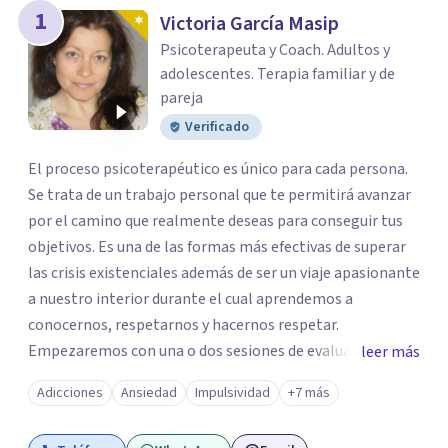
los profesionales que más se ajustan a tus
1
Victoria García Masip
necesidades.
Psicoterapeuta y Coach. Adultos y
Responder cuestionario
adolescentes. Terapia familiar y de
pareja
Verificado
El proceso psicoterapéutico es único para cada persona.
Se trata de un trabajo personal que te permitirá avanzar
por el camino que realmente deseas para conseguir tus
objetivos. Es una de las formas más efectivas de superar
las crisis existenciales además de ser un viaje apasionante
a nuestro interior durante el cual aprendemos a
conocernos, respetarnos y hacernos respetar.
Empezaremos con una o dos sesiones de evaluación.
leer más
Procuraremos recopilar toda la información relevante
Adicciones
Ansiedad
Impulsividad
+7 más
sobre el problema o problemas que te preocupan e
interfieren en tu día a día. A continuación, plantearemos