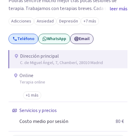
Podrás sentirte mucho mejor tras pocas sesiones de
terapia. Trabajamos con terapias breves. Cada sesión de
leer más
terapia te resultará de utilidad y te ayudará a conseguir
Adicciones
Ansiedad
Depresión
+7 más
tus objetivos. Entre nuestras especialidades destaca la
terapia de pareja y sexual, así como el tratamiento de
Teléfono
WhatsApp
Email
problemas emocionales, obsesiones, ansiedad , estrés,
duelos, insomnio y depresión, entre otros. Contamos
además con un servicio de hipnosis regresiva para el
Dirección principal
C. de Miguel Ángel, 7, Chamberí, 28010 Madrid
trabajo de "Terapia del Alma".
Online
Terapia online
+1 más
Servicios y precios
Costo medio por sesión
80 €