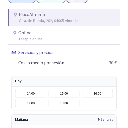
conseguir un tratamiento individualizado y
personalizado. Utilizo diferentes técnicas psicológicas
PsicoAlmería
Ctra. de Ronda, 202, 04005 Almería
aunque mi especialidad es la hipnosis clínica, como
técnica útil en las terapias psicológicas aumentando su
Online
eficacia, reduciendo el tiempo de tratamiento y
Terapia online
consiguiendo cambios positivos desde la primera sesión.
¿Tienes dudas de cómo enfocaré tu problema o situación?
Servicios y precios
Contáctame y te informaré con mucho gusto. Es el
Costo medio por sesión
30 €
momento de dar el paso a una nueva etapa en tu vida.
Hoy
14:00
15:00
16:00
17:00
18:00
Mañana
Más horas