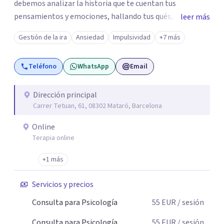
debemos analizar la historia que te cuentan tus
pensamientos y emociones, hallando tus qués, tus
leer más
cómos, tus porqués, tus cuándos y tus dóndes a lo largo
Gestión de la ira
Ansiedad
Impulsividad
+7 más
de tu vida. Así, podrás desenredar el lío que es vivir, podrás
aceptar quien eres: un ser humano que siente, que piensa
Teléfono
WhatsApp
Email
y que hace; un ser que se contradice, que tiene dudas y que
se equivoca. Y eso es natural y sano.🫀+🧠 =💝
Dirección principal
Carrer Tetuan, 61, 08302 Mataró, Barcelona
Online
Terapia online
+1 más
Servicios y precios
Consulta para Psicología
55
EUR
/ sesión
Consulta para Psicología
55
EUR
/ sesión