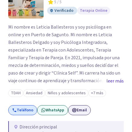
5
/ 5
Verificado
Terapia Online
Mi nombre es Leticia Ballesteros y soy psicóloga en
online y en Puerto de Sagunto. Mi nombre es Leticia
Ballesteros Delgado y soy Psicóloga Integradora,
especializada en Terapia con Adolescentes, Terapia
Familiar y Terapia de Pareja. En 2021, impulsada por una
mezcla de determinación, miedos y sueños decidí dar el
paso de crear y dirigir “Clínica Self”. Mi carrera ha sido un
viaje continuo de aprendizaje y transformación,
leer más
moldeado por másters, especializaciones y experiencias
TDAH
Ansiedad
Niños y adolescentes
+7 más
que han reafirmado mi verdadera vocación: acompañar a
familias y adolescentes en sus momentos más cruciales,
Teléfono
WhatsApp
Email
guiándolos hacia relaciones más saludables y un
desarrollo personal integral.
Dirección principal