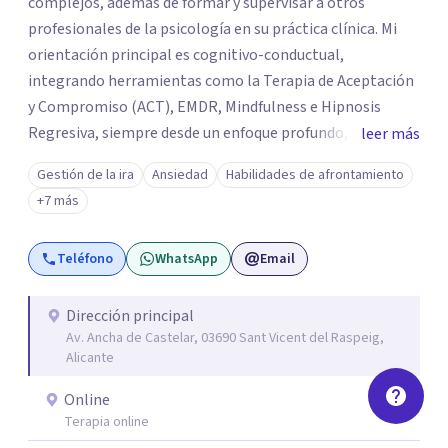
complejos, además de formar y supervisar a otros
profesionales de la psicología en su práctica clínica. Mi
orientación principal es cognitivo-conductual,
integrando herramientas como la Terapia de Aceptación
y Compromiso (ACT), EMDR, Mindfulness e Hipnosis
Regresiva, siempre desde un enfoque profundo,
leer más
respetuoso y adaptado a cada persona. También
Gestión de la ira
Ansiedad
Habilidades de afrontamiento
acompaño procesos de crecimiento personal y terapia
+7 más
del alma orientados al trabajo emocional, la búsqueda de
sentido, el autoconocimiento y la conexión interior. Mi
Teléfono
WhatsApp
Email
objetivo es ayudar a las personas a comprenderse mejor,
encontrar paz interior y desarrollar los recursos
necesarios para vivir con mayor equilibrio y plenitud.
Dirección principal
Av. Ancha de Castelar, 03690 Sant Vicent del Raspeig,
Alicante
Online
Terapia online