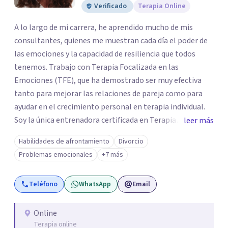
Verificado
Terapia Online
A lo largo de mi carrera, he aprendido mucho de mis
consultantes, quienes me muestran cada día el poder de
las emociones y la capacidad de resiliencia que todos
tenemos. Trabajo con Terapia Focalizada en las
Emociones (TFE), que ha demostrado ser muy efectiva
tanto para mejorar las relaciones de pareja como para
ayudar en el crecimiento personal en terapia individual.
Soy la única entrenadora certificada en Terapia
leer más
Focalizada en las Emociones (TFE) en España, además de
Habilidades de afrontamiento
Divorcio
supervisora y terapeuta certificada. La TFE ha
Problemas emocionales
+7 más
demostrado una mejora significativa en las relaciones,
con un 70-75% de éxito y felicidad duradera. Este enfoque
Teléfono
WhatsApp
Email
también transforma la vida en terapia individual,
ofreciendo nuevas herramientas para el bienestar
emocional. Desde que me gradué en Psicología en 2002,
Online
Terapia online
siempre he estado en constante aprendizaje y