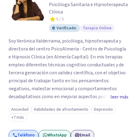
Psicóloga Sanitaria e Hipnoterapeuta
Clínica
5
/ 5
Verificado
Terapia Online
Soy Verónica Valderrama, psicóloga, hipnoterapeuta y
directora del centro PsicoAlmeria - Centro de Psicología
e Hipnosis Clínica (en Almería Capital). En mis terapias
empleo diferentes técnicas cognitivo conductuales y de
tercera generación con validez científica, con el objetivo
principal de trabajar tanto en los pensamientos
negativos, malestar emocional y comportamientos
desadaptativos como en mejorar aspectos positivos,
leer más
habilidades y desarrollo personal. ¡Tus objetivos son los
Ansiedad
Habilidades de afrontamiento
Depresión
míos y juntos los alcanzaremos!. Mi objetivo principal es
+7 más
que consigas el bienestar y equilibrio que buscas, siendo
consciente de que cada persona es diferente y por ello
Teléfono
WhatsApp
Email
inicialmente realizaremos una adecuada evaluación para