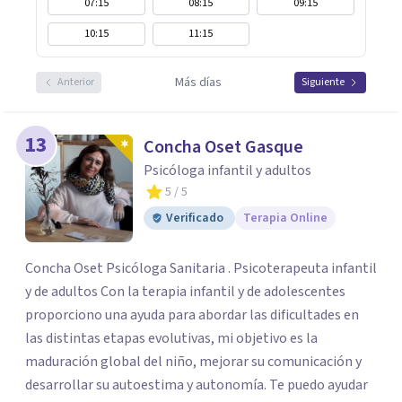
07:15
08:15
09:15
10:15
11:15
Más días
Anterior
Siguiente
13
Concha Oset Gasque
Psicóloga infantil y adultos
5
/ 5
Verificado
Terapia Online
Concha Oset Psicóloga Sanitaria . Psicoterapeuta infantil
y de adultos Con la terapia infantil y de adolescentes
proporciono una ayuda para abordar las dificultades en
las distintas etapas evolutivas, mi objetivo es la
maduración global del niño, mejorar su comunicación y
desarrollar su autoestima y autonomía. Te puedo ayudar