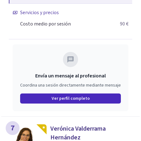
crecimiento. He complementado mi formación con un
Servicios y precios
Máster en Terapia Cognitivo-Conductual y otro en
Psicodrama, profundizando en la mente humana y las
Costo medio por sesión
90 €
dinámicas que guían nuestras relaciones. Mi objetivo es
ofrecerte un espacio de confianza donde podamos
trabajar en mejorar tu bienestar emocional y tus
relaciones. Estoy aquí para acompañarte en ese proceso.
Envía un mensaje al profesional
Coordina una sesión directamente mediante mensaje
Ver perfil completo
7
Verónica Valderrama
Hernández