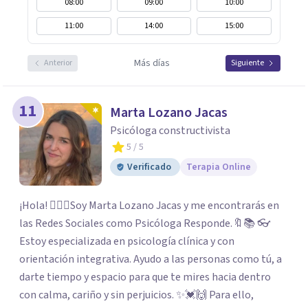
08:00
09:00
10:00
11:00
14:00
15:00
Más días
Anterior
Siguiente
11
Marta Lozano Jacas
Psicóloga constructivista
5
/ 5
Verificado
Terapia Online
¡Hola! 🙋🏼‍♀️Soy Marta Lozano Jacas y me encontrarás en
las Redes Sociales como Psicóloga Responde.🔖📚 👓
Estoy especializada en psicología clínica y con
orientación integrativa. Ayudo a las personas como tú, a
darte tiempo y espacio para que te mires hacia dentro
con calma, cariño y sin perjuicios. ✨💓🙌 Para ello,