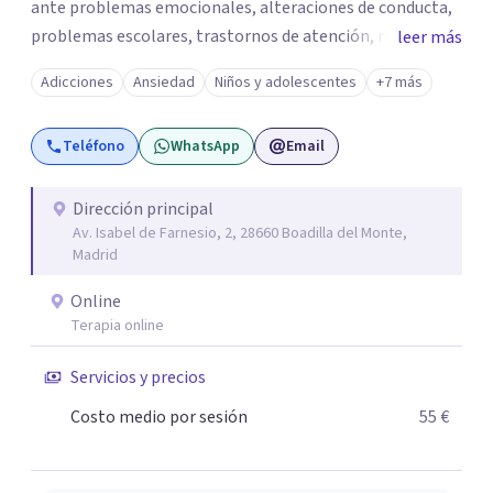
ante problemas emocionales, alteraciones de conducta,
problemas escolares, trastornos de atención, miedos,
leer más
ansiedad. El apoyo a los padres es un pilar importante de
Adicciones
Ansiedad
Niños y adolescentes
+7 más
mi trabajo, dotándoles de herramientas que les ayuden a
comprender mejor a su hijo en cada etapa y sentirse
Teléfono
WhatsApp
Email
apoyados en su inestimable labor, desde el respeto a las
individualidades y a la disposición emocional de la familia.
En la terapia con adultos y pareja utilizo un enfoque
Dirección principal
Av. Isabel de Farnesio, 2, 28660 Boadilla del Monte,
integrador, relacional, concibo al ser humano como un
Madrid
ser activo y con un alto poder de cambio, soy especialista
en tratamiento de depresiones, ansiedad, fobias,
Online
adicciones, duelos, conflictos de pareja.
Terapia online
Servicios y precios
Costo medio por sesión
55 €