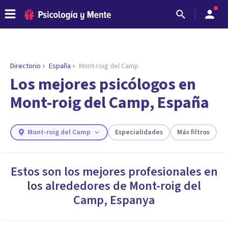
Directorio
España
Mont-roig del Camp
Los mejores psicólogos en
Mont-roig del Camp, España
Mont-roig del Camp
Especialidades
Más filtros
Estos son los mejores profesionales en
los alrededores de
Mont-roig del
ENCONTRAR MI TERAPEUTA
¿Necesitas ayuda para encontrar el
Camp
,
Espanya
psicólogo adecuado?
Responde a unas breves preguntas y te ofreceremos