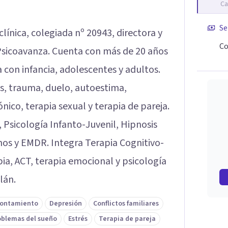
Ca
Se
clínica, colegiada nº 20943, directora y
Co
Psicoavanza. Cuenta con más de 20 años
a con infancia, adolescentes y adultos.
as, trauma, duelo, autoestima,
nico, terapia sexual y terapia de pareja.
, Psicología Infanto-Juvenil, Hipnosis
nos y EMDR. Integra Terapia Cognitivo-
a, ACT, terapia emocional y psicología
lán.
frontamiento
Depresión
Conflictos familiares
oblemas del sueño
Estrés
Terapia de pareja