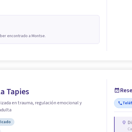
aber encontrado a Montse.
la Tapies
Rese
lizada en trauma, regulación emocional y
Telé
adulta
ficado
Di
Ca