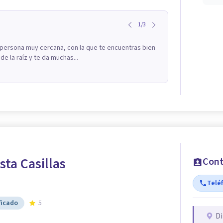
1
/
3
 persona muy cercana, con la que te encuentras bien
 la raíz y te da muchas...
ta Casillas
Cont
Telé
ficado
5
Di