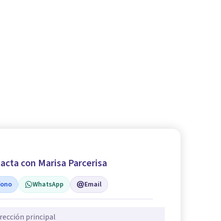
acta con Marisa Parcerisa
fono
WhatsApp
Email
rección principal