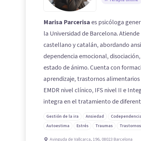
Terapia online
Marisa Parcerisa
es psicóloga genera
la Universidad de Barcelona. Atiende
castellano y catalán, abordando ans
dependencia emocional, disociación, 
estado de ánimo. Cuenta con formación
aprendizaje, trastornos alimentarios 
EMDR nivel clínico, IFS nivel II e Int
integra en el tratamiento de diferen
Gestión de la ira
Ansiedad
Codependenci
Autoestima
Estrés
Traumas
Trastornos
Avinguda de Vallcarca, 196, 08023 Barcelona