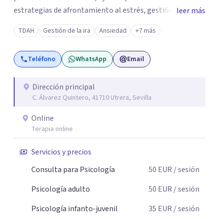
estrategias de afrontamiento al estrés, gestión de la
leer más
frustración, manejo de la ansiedad, desarrollo de
TDAH
Gestión de la ira
Ansiedad
+7 más
habilidades sociales y de comunicación, así como
motivación.
Teléfono
WhatsApp
Email
Dirección principal
C. Álvarez Quintero, 41710 Utrera, Sevilla
Online
Terapia online
Servicios y precios
Consulta para Psicología
50
EUR
/ sesión
Psicología adulto
50
EUR
/ sesión
Psicología infanto-juvenil
35
EUR
/ sesión