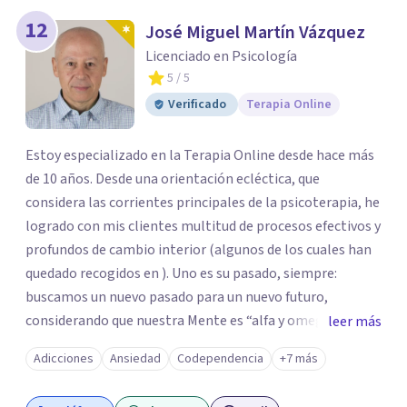
12
José Miguel Martín Vázquez
Licenciado en Psicología
5
/ 5
Verificado
Terapia Online
Estoy especializado en la Terapia Online desde hace más
de 10 años. Desde una orientación ecléctica, que
considera las corrientes principales de la psicoterapia, he
logrado con mis clientes multitud de procesos efectivos y
profundos de cambio interior (algunos de los cuales han
quedado recogidos en ). Uno es su pasado, siempre:
buscamos un nuevo pasado para un nuevo futuro,
considerando que nuestra Mente es “alfa y omega” de los
leer más
problemas de la personalidad. Los aspectos “sanos” de la
Adicciones
Ansiedad
Codependencia
+7 más
personalidad nos van a permitir afrontar y resolver los
“enfermos” (). Mi trabajo con los clientes facilita el