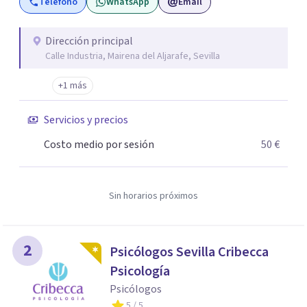
Teléfono
WhatsApp
Email
lo terapéutico y socioeducativo, que se nutre del
humanismo y la escucha para ayudarte a consolidar todo
lo que vayas descubriendo durante el proceso. Gracias a
Dirección principal
Calle Industria, Mairena del Aljarafe, Sevilla
los resultados obtenidos durante años y las opiniones de
nuestros usuarios/as nos hemos convertido en referentes
+1 más
del sector tanto en Sevilla como en Andalucía. Sobre todo
para problemas derivados de las adicciones, la conducta
Servicios y precios
adolescente o la comunicación familiar. Pero también en
Costo medio por sesión
50 €
el tratamiento de mujeres desde una perspectiva de
género, prevención y psicología en general. Cuenta con
nuestra ayuda y prepárate para NACER A CADA INSTANTE.
Sin horarios próximos
2
Psicólogos Sevilla Cribecca
Psicología
Psicólogos
5
/ 5