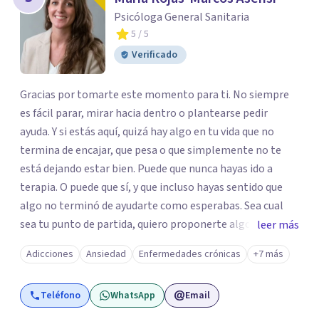
Psicóloga General Sanitaria
5
/ 5
Verificado
Gracias por tomarte este momento para ti. No siempre
es fácil parar, mirar hacia dentro o plantearse pedir
ayuda. Y si estás aquí, quizá hay algo en tu vida que no
termina de encajar, que pesa o que simplemente no te
está dejando estar bien. Puede que nunca hayas ido a
terapia. O puede que sí, y que incluso hayas sentido que
algo no terminó de ayudarte como esperabas. Sea cual
sea tu punto de partida, quiero proponerte algo
leer más
importante: darte la oportunidad de entender qué te está
Adicciones
Ansiedad
Enfermedades crónicas
+7 más
pasando y empezar a trabajarlo desde un lugar distinto.
Cuando esto ocurre, muchas personas intentan seguir
Teléfono
WhatsApp
Email
adelante como pueden. Se exigen más, intentan
controlarlo o lo dejan pasar… hasta que llega un