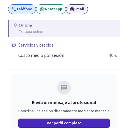
“enfermos” (). Mi trabajo con los clientes facilita el
Teléfono
WhatsApp
Email
esclarecimiento del origen de los trastornos psíquicos, el
cambio de percepción del pasado, y la proyección y
vivencia de cambios progresivos. Desde la aceptación, el
Online
Terapia online
compromiso mutuo, y el aumento paulatino del campo
de Conciencia, es posible lograr El Cambio, porque Saber
Servicios y precios
es Poder.
Costo medio por sesión
40 €
Envía un mensaje al profesional
Coordina una sesión directamente mediante mensaje
Ver perfil completo