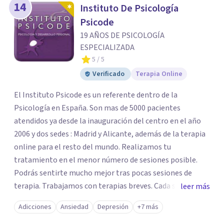
14
Instituto De Psicología
Psicode
19 AÑOS DE PSICOLOGÍA
ESPECIALIZADA
5
/ 5
Verificado
Terapia Online
El Instituto Psicode es un referente dentro de la
Psicología en España. Son mas de 5000 pacientes
atendidos ya desde la inauguración del centro en el año
2006 y dos sedes : Madrid y Alicante, además de la terapia
online para el resto del mundo. Realizamos tu
tratamiento en el menor número de sesiones posible.
Podrás sentirte mucho mejor tras pocas sesiones de
terapia. Trabajamos con terapias breves. Cada sesión de
leer más
terapia te resultará de utilidad y te ayudará a conseguir
Adicciones
Ansiedad
Depresión
+7 más
tus objetivos. Entre nuestras especialidades destaca la