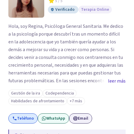
5
/ 5
Verificado
Terapia Online
Hola, soy Regina, Psicóloga General Sanitaria. Me dedico
a la psicología porque descubrí tras un momento difícil
en la adolescencia que yo también quería ayudar a los
demás a mejorar su vida y a crecer como personas. Si
decides venir a consulta conmigo nos centraremos en tu
crecimiento personal, necesidades y en que adquieras las
herramientas necesarias para que puedas gestionar tus
futuras problemáticas. En las sesiones encontrarás un
leer más
lugar donde abrirte y expresarte sin juicios, donde
Gestión de la ira
Codependencia
explorar tus emociones, conocerte, solucionar tus
Habilidades de afrontamiento
+7 más
heridas y trabajar en tu crecimiento. personal
Teléfono
WhatsApp
Email