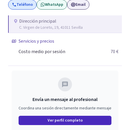
Teléfono
WhatsApp
Email
conflictos, situaciones conflictivas en la familia, en la
pareja, infidelidad etc. Con más de 28 años de experiencia.
La experiencia favorece la resolución de los casos, y la
Dirección principal
C. Virgen de Loreto, 19, 41011 Sevilla
formación continua. Carolina Marín es licenciada en
Psicología por la Universidad de Sevilla, es
Servicios y precios
psicoterapeuta en continua formación y supervisión.
Miembro de la AEI+DTF. Acreditada por la FEAP. Los
Costo medio por sesión
70 €
pacientes deberían de elegirme por mi profesionalidad, y
seriedad.
Envía un mensaje al profesional
Coordina una sesión directamente mediante mensaje
Ver perfil completo