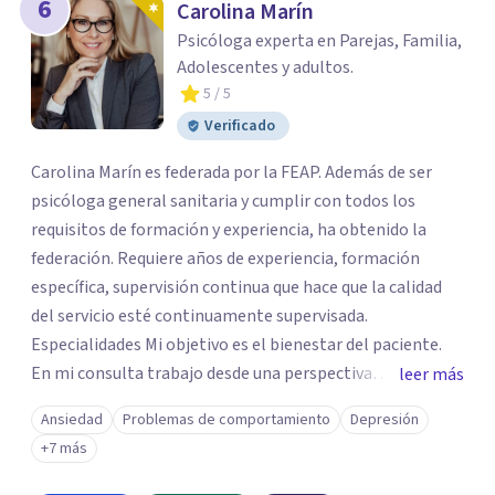
6
Carolina Marín
Psicóloga experta en Parejas, Familia,
Adolescentes y adultos.
5
/ 5
Verificado
Carolina Marín es federada por la FEAP. Además de ser
psicóloga general sanitaria y cumplir con todos los
requisitos de formación y experiencia, ha obtenido la
federación. Requiere años de experiencia, formación
específica, supervisión continua que hace que la calidad
del servicio esté continuamente supervisada.
Especialidades Mi objetivo es el bienestar del paciente.
En mi consulta trabajo desde una perspectiva
leer más
integradora. Llevo 28 años trabajando para ayudar a las
Ansiedad
Problemas de comportamiento
Depresión
personas a crecer y solucionar sus conflictos. Trato sólo
+7 más
aquellos casos que realmente puedo ayudar. Depresión,
ansiedad, angustia, duelo por una pérdida, resolución de