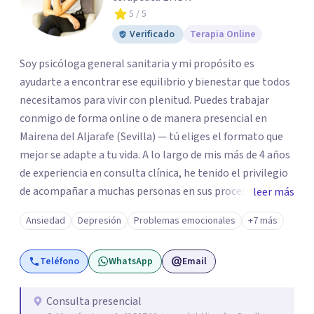
5
/ 5
Verificado
Terapia Online
Soy psicóloga general sanitaria y mi propósito es
ayudarte a encontrar ese equilibrio y bienestar que todos
necesitamos para vivir con plenitud. Puedes trabajar
conmigo de forma online o de manera presencial en
Mairena del Aljarafe (Sevilla) — tú eliges el formato que
mejor se adapte a tu vida. A lo largo de mis más de 4 años
de experiencia en consulta clínica, he tenido el privilegio
de acompañar a muchas personas en sus procesos de
leer más
cambio, viendo de primera mano cómo somos capaces de
Ansiedad
Depresión
Problemas emocionales
+7 más
transformar nuestro malestar en fortaleza.
Teléfono
WhatsApp
Email
Consulta presencial