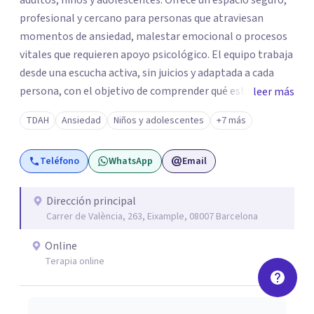
adultos, niños y adolescentes. Ofrece un espacio seguro,
profesional y cercano para personas que atraviesan
momentos de ansiedad, malestar emocional o procesos
vitales que requieren apoyo psicológico. El equipo trabaja
desde una escucha activa, sin juicios y adaptada a cada
persona, con el objetivo de comprender qué está
leer más
ocurriendo y facilitar herramientas para avanzar con
TDAH
Ansiedad
Niños y adolescentes
+7 más
mayor equilibrio y bienestar. La intervención se realiza en
un entorno confidencial y tranquilo, cuidando el ritmo y
Teléfono
WhatsApp
Email
las necesidades de cada proceso terapéutico. En Centro
Amalia atienden dificultades como la ansiedad, el duelo,
el trauma, la depresión y otros retos emocionales, así
Dirección principal
Carrer de València, 263, Eixample, 08007 Barcelona
como procesos de crecimiento personal y
acompañamiento psicológico infantil. El enfoque es
Online
respetuoso, humano y orientado a generar un espacio de
Terapia online
confianza desde el primer contacto. El centro ofrece una
primera orientación gratuita para ayudar a dar el primer
paso y valorar el tipo de acompañamiento más adecuado