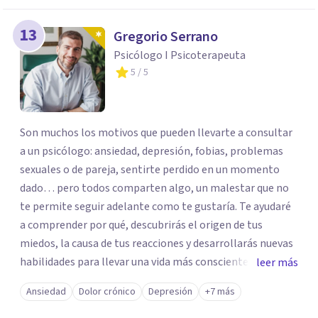
13
Gregorio Serrano
Psicólogo I Psicoterapeuta
5
/ 5
Son muchos los motivos que pueden llevarte a consultar
a un psicólogo: ansiedad, depresión, fobias, problemas
sexuales o de pareja, sentirte perdido en un momento
dado… pero todos comparten algo, un malestar que no
te permite seguir adelante como te gustaría. Te ayudaré
a comprender por qué, descubrirás el origen de tus
miedos, la causa de tus reacciones y desarrollarás nuevas
habilidades para llevar una vida más consciente y
leer más
satisfactoria. Aún sin causa aparente, la mente puede
Ansiedad
Dolor crónico
Depresión
+7 más
llegar a bloquearte, impedirte disfrutar o lastrar tu
desarrollo personal y profesional. Por todo ello te animo