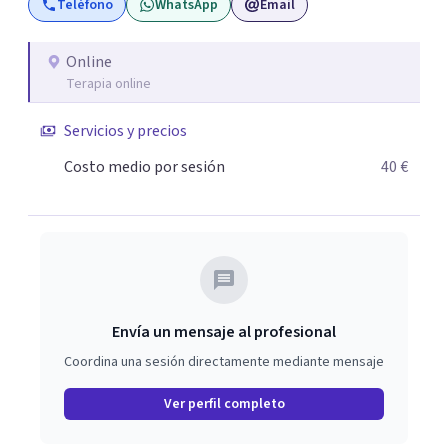
Teléfono
WhatsApp
Email
esclarecimiento del origen de los trastornos psíquicos, el
cambio de percepción del pasado, y la proyección y
vivencia de cambios progresivos. Desde la aceptación, el
Online
Terapia online
compromiso mutuo, y el aumento paulatino del campo
de Conciencia, es posible lograr El Cambio, porque Saber
Servicios y precios
es Poder.
Costo medio por sesión
40 €
Envía un mensaje al profesional
Coordina una sesión directamente mediante mensaje
Ver perfil completo