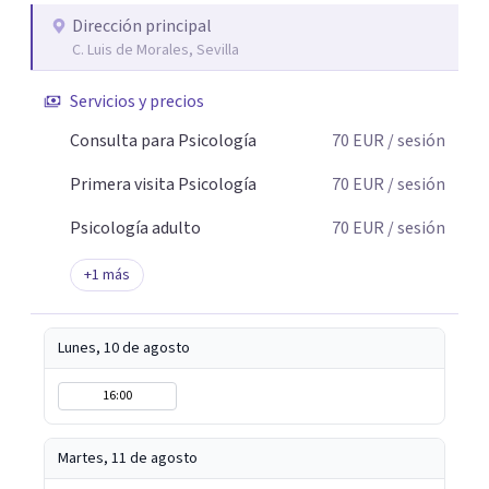
momento en el que entender lo que está pasando se
Dirección principal
C. Luis de Morales, Sevilla
vuelve imprescindible para poder cambiarlo. Mi trabajo
consiste precisamente en acompañarte en ese proceso.
Servicios y precios
Soy Psicóloga General Sanitaria y trabajo principalmente
de forma presencial en Sevilla, acompañando a personas
Consulta para Psicología
70
EUR
/ sesión
que atraviesan momentos de ansiedad, bloqueo
Primera visita Psicología
70
EUR
/ sesión
emocional o situaciones vitales difíciles de gestionar en
soledad. También ofrezco terapia online para quienes
Psicología adulto
70
EUR
/ sesión
necesitan mayor flexibilidad o se encuentran fuera.
+
1
más
Lunes, 10 de agosto
16:00
Martes, 11 de agosto