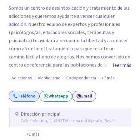
Somos un centro de desintoxicación y tratamiento de las
adicciones y queremos ayudarte a vencer cualquier
adicción. Nuestro equipo de expertos y profesionales
(psicólogos/as, educadores sociales, terapeutas y
psiquiatra) te ayudará a recuperar la libertad y a conocer
cómo afrontar el tratamiento para que resulte un
camino fácil y lleno de alegrías. Nos hemos convertido en
centro de referencia para las poblaciones de la comarca
leer más
del Aljarafe, Sevilla y Andalucía. Testimonio de ello son la
Adicciones
Alcoholismo
Codependencia
+7 más
cantidad de familias y pacientes que confían en nuestro
equipo humano especializado, con años de experiencia en
Teléfono
WhatsApp
Email
el campo de las drogodependencias y adicciones
comportamentales. Podrás optar por la hospitalización
en la clínica de desintoxicación o el ingreso en Comunidad
Dirección principal
Calle Industria, 1, 41927 Mairena del Aljarafe, Sevilla
Terapéutica si prefieres aislarte del exterior y protegerte
de recaídas durante el síndrome de abstinencia. También
+1 más
tendrás disponible el tratamiento y terapia grupal o