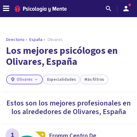
Directorio
España
Olivares
ENCONTRAR MI TERAPEUTA
¿Necesitas ayuda para encontrar el
Los mejores psicólogos en
psicólogo adecuado?
Olivares, España
Responde a unas breves preguntas y te ofreceremos
los profesionales que más se ajustan a tus
necesidades.
Olivares
Especialidades
Más filtros
Responder cuestionario
Estos son los mejores profesionales en
los alrededores de
Olivares
,
España
1
Fromm Centro De