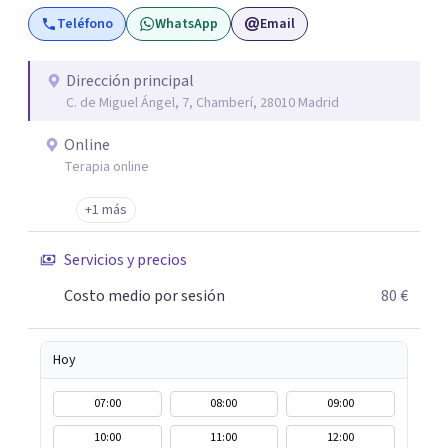
terapia de pareja y sexual, así como el tratamiento de
Teléfono
WhatsApp
Email
problemas emocionales, obsesiones, ansiedad , estrés,
duelos, insomnio y depresión, entre otros. Contamos
además con un servicio de hipnosis regresiva para el
Dirección principal
C. de Miguel Ángel, 7, Chamberí, 28010 Madrid
trabajo de "Terapia del Alma".
Online
Terapia online
+1 más
Servicios y precios
Costo medio por sesión
80 €
Hoy
07:00
08:00
09:00
10:00
11:00
12:00