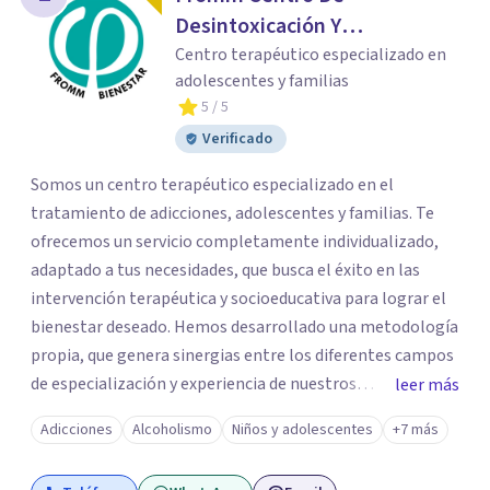
Desintoxicación Y
Tratamiento De Adicciones
Centro terapéutico especializado en
adolescentes y familias
5
/ 5
Verificado
Somos un centro terapéutico especializado en el
tratamiento de adicciones, adolescentes y familias. Te
ofrecemos un servicio completamente individualizado,
adaptado a tus necesidades, que busca el éxito en las
intervención terapéutica y socioeducativa para lograr el
bienestar deseado. Hemos desarrollado una metodología
propia, que genera sinergias entre los diferentes campos
de especialización y experiencia de nuestros
leer más
profesionales. Así establecemos tu itinerario, de manera
Adicciones
Alcoholismo
Niños y adolescentes
+7 más
consensuada por los miembros de nuestro equipo
humano. Se trata de una intervención transversal entre