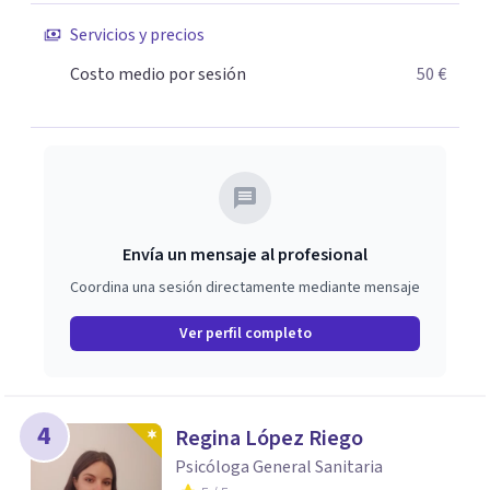
individual, si prefieres hacerlo de manera ambulatoria, en
Servicios y precios
nuestras consultas externas situadas en Mairena del
Costo medio por sesión
50 €
Aljarafe o mediante videoconferencia. O compaginar la
tutela y apoyo terapéutico en nuestras viviendas de
apoyo al tratamiento y pisos terapéuticos.
Envía un mensaje al profesional
Coordina una sesión directamente mediante mensaje
Ver perfil completo
4
Regina López Riego
Psicóloga General Sanitaria