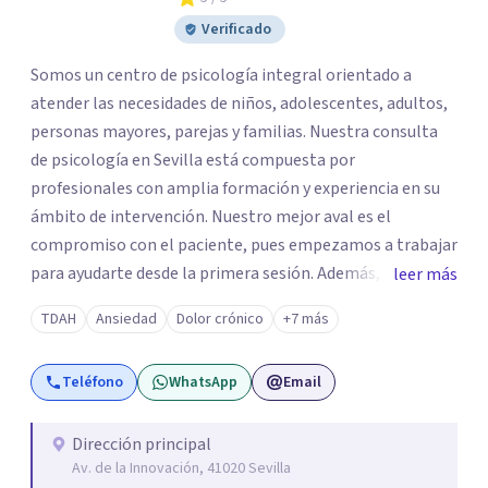
Verificado
Somos un centro de psicología integral orientado a
atender las necesidades de niños, adolescentes, adultos,
personas mayores, parejas y familias. Nuestra consulta
de psicología en Sevilla está compuesta por
profesionales con amplia formación y experiencia en su
ámbito de intervención. Nuestro mejor aval es el
compromiso con el paciente, pues empezamos a trabajar
para ayudarte desde la primera sesión. Además,
leer más
trabajamos de forma coordinada para ofrecerte una
TDAH
Ansiedad
Dolor crónico
+7 más
intervención individualizada y multidisciplinar, por este
motivo nuestros tratamientos tienen un alto porcentaje
Teléfono
WhatsApp
Email
de éxito. Puedes llamar sin compromiso paran
informarte sobre nuestros tratamientos, tarifas y
promociones.
Dirección principal
Av. de la Innovación, 41020 Sevilla