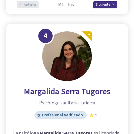
Más días
Anterior
Siguiente
4
Margalida Serra Tugores
Psicóloga sanitaria-jurídica
Profesional verificado
5
La psicóloga
Margalida Serra Tugores
es licenciada