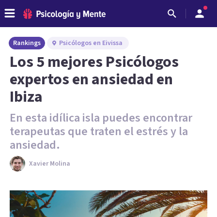
Rankings
Psicólogos en Eivissa
Los 5 mejores Psicólogos
expertos en ansiedad en
Ibiza
En esta idílica isla puedes encontrar
terapeutas que traten el estrés y la
ansiedad.
Xavier Molina