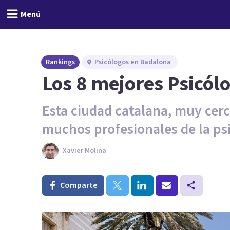
Menú
Rankings
Psicólogos en Badalona
Los 8 mejores Psicól
Esta ciudad catalana, muy cer
muchos profesionales de la ps
Xavier Molina
Comparte