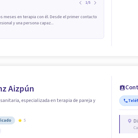
1
/
5
os meses en terapia con él. Desde el primer contacto
sional y una persona capaz...
nz Aizpún
Cont
sanitaria, especializada en terapia de pareja y
Telé
ficado
5
Di
Ca