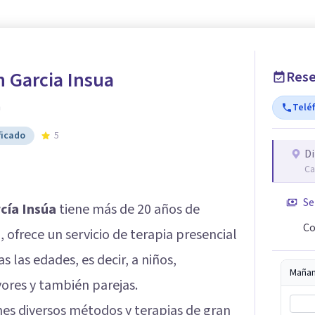
 Garcia Insua
Rese
h
Telé
ficado
5
Di
Ca
Se
cía Insúa
tiene más de 20 años de
Co
 ofrece un servicio de terapia presencial
 las edades, es decir, a niños,
Maña
ores y también parejas.
ones diversos métodos y terapias de gran