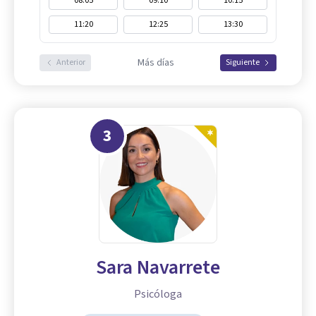
08:05
09:10
10:15
11:20
12:25
13:30
Más días
Anterior
Siguiente
3
Sara Navarrete
Psicóloga