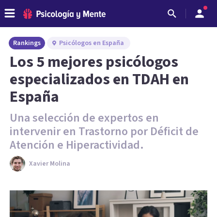
Rankings
Psicólogos en España
Los 5 mejores psicólogos
especializados en TDAH en
España
Una selección de expertos en
intervenir en Trastorno por Déficit de
Atención e Hiperactividad.
Xavier Molina