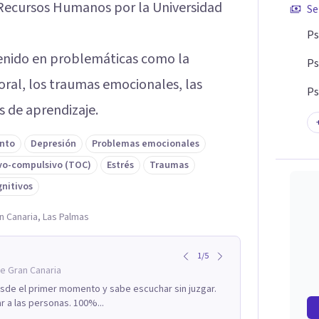
 Recursos Humanos por la Universidad
Se
Ps
rvenido en problemáticas como la
Ps
oral, los traumas emocionales, las
Ps
s de aprendizaje.
nto
Depresión
Problemas emocionales
vo-compulsivo (TOC)
Estrés
Traumas
gnitivos
n Canaria, Las Palmas
1
/
5
e Gran Canaria
sde el primer momento y sabe escuchar sin juzgar.
r a las personas. 100%...