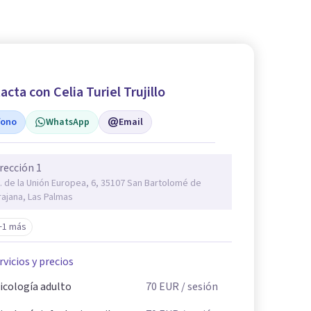
acta con Celia Turiel Trujillo
fono
WhatsApp
Email
rección 1
. de la Unión Europea, 6, 35107 San Bartolomé de
rajana, Las Palmas
+1 más
rvicios y precios
icología adulto
70
EUR
/ sesión