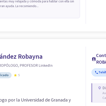
ientas muy relajada y cómoda para hablar con ella sin
ran ayuda. La recomiendo...
ández Robayna
Con
ROB
ROPÓLOGO, PROFESOR LinkedIn
Telé
ficado
5
Di
Av
Ca
ogo por la Universidad de Granada y