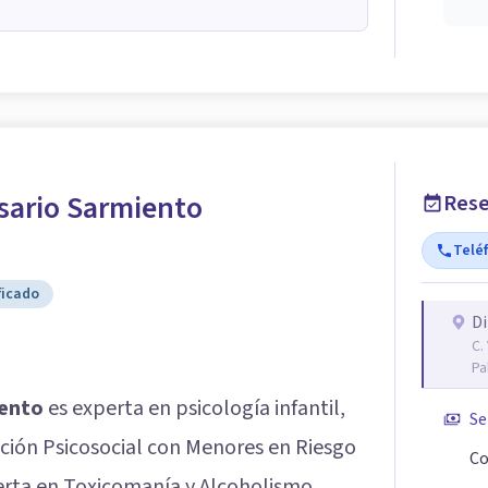
sario Sarmiento
Rese
Telé
ficado
Di
C.
Pa
ento
es experta en psicología infantil,
Se
ción Psicosocial con Menores en Riesgo
Co
erta en Toxicomanía y Alcoholismo.