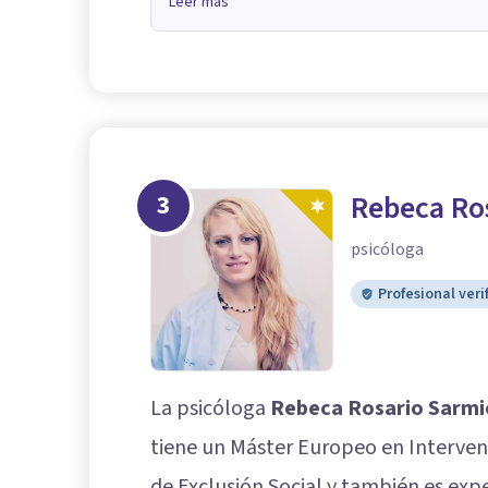
Leer más
3
Rebeca Ro
psicóloga
Profesional veri
La psicóloga
Rebeca Rosario Sarmi
tiene un Máster Europeo en Interven
de Exclusión Social y también es exp