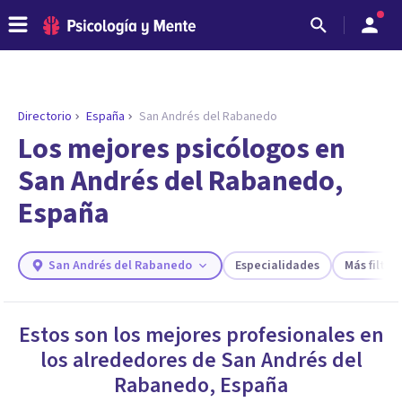
Directorio
España
San Andrés del Rabanedo
ENCONTRAR MI TERAPEUTA
¿Necesitas ayuda para encontrar el
Los mejores psicólogos en
psicólogo adecuado?
San Andrés del Rabanedo,
Responde a unas breves preguntas y te ofreceremos
España
los profesionales que más se ajustan a tus
necesidades.
Responder cuestionario
San Andrés del Rabanedo
Especialidades
Más filtros
Estos son los mejores profesionales en
los alrededores de
San Andrés del
Rabanedo
,
España