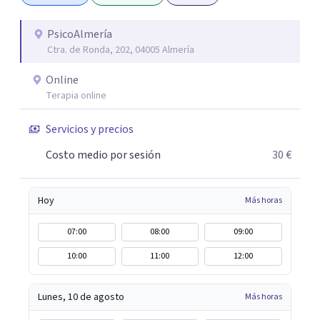
conseguir un tratamiento individualizado y
personalizado. Utilizo diferentes técnicas psicológicas
PsicoAlmería
Ctra. de Ronda, 202, 04005 Almería
aunque mi especialidad es la hipnosis clínica, como
técnica útil en las terapias psicológicas aumentando su
Online
eficacia, reduciendo el tiempo de tratamiento y
Terapia online
consiguiendo cambios positivos desde la primera sesión.
¿Tienes dudas de cómo enfocaré tu problema o situación?
Servicios y precios
Contáctame y te informaré con mucho gusto. Es el
Costo medio por sesión
30 €
momento de dar el paso a una nueva etapa en tu vida.
Hoy
Más horas
07:00
08:00
09:00
10:00
11:00
12:00
Lunes, 10 de agosto
Más horas