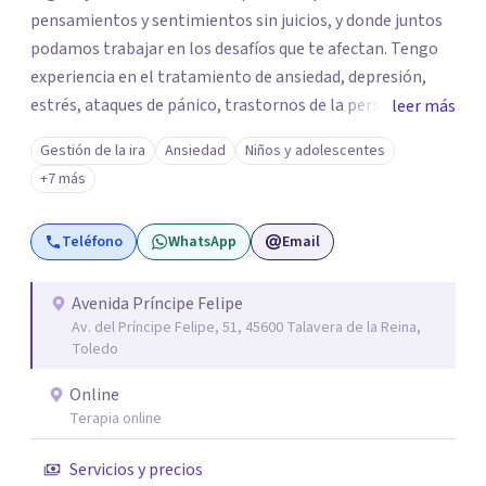
pensamientos y sentimientos sin juicios, y donde juntos
podamos trabajar en los desafíos que te afectan. Tengo
experiencia en el tratamiento de ansiedad, depresión,
estrés, ataques de pánico, trastornos de la personalidad y
leer más
el trastorno obsesivo-compulsivo (TOC). Mi enfoque
Gestión de la ira
Ansiedad
Niños y adolescentes
terapéutico se adapta a tus necesidades específicas,
+7 más
utilizando herramientas y técnicas que te ayuden a
comprender y transformar aquello que te preocupa. Creo
Teléfono
WhatsApp
Email
firmemente que el bienestar emocional es un derecho y,
con el acompañamiento adecuado, puedes recuperar el
control sobre tu vida y tus emociones. Mi misión es que te
Avenida Príncipe Felipe
Av. del Príncipe Felipe, 51, 45600 Talavera de la Reina,
sientas escuchado/a, comprendido/a y empoderado/a
Toledo
para enfrentar tus problemas y lograr un cambio positivo
y duradero. Si estás listo/a para comenzar este viaje hacia
Online
una mejor versión de ti mismo/a, estaré encantada de
Terapia online
acompañarte. Aquí estoy para escucharte y ayudarte a
Servicios y precios
descubrir tu propio camino hacia el bienestar.