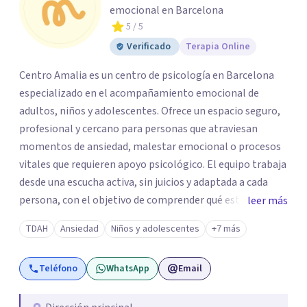
emocional en Barcelona
5
/ 5
Verificado
Terapia Online
Centro Amalia es un centro de psicología en Barcelona
especializado en el acompañamiento emocional de
adultos, niños y adolescentes. Ofrece un espacio seguro,
profesional y cercano para personas que atraviesan
momentos de ansiedad, malestar emocional o procesos
vitales que requieren apoyo psicológico. El equipo trabaja
desde una escucha activa, sin juicios y adaptada a cada
persona, con el objetivo de comprender qué está
leer más
ocurriendo y facilitar herramientas para avanzar con
TDAH
Ansiedad
Niños y adolescentes
+7 más
mayor equilibrio y bienestar. La intervención se realiza en
un entorno confidencial y tranquilo, cuidando el ritmo y
Teléfono
WhatsApp
Email
las necesidades de cada proceso terapéutico. En Centro
Amalia atienden dificultades como la ansiedad, el duelo,