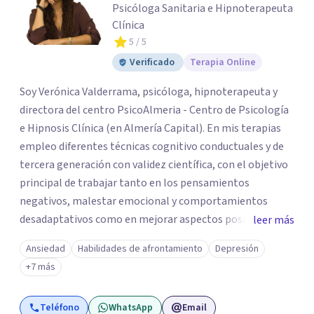
Psicóloga Sanitaria e Hipnoterapeuta
Clínica
5
/ 5
Verificado
Terapia Online
Soy Verónica Valderrama, psicóloga, hipnoterapeuta y
directora del centro PsicoAlmeria - Centro de Psicología
e Hipnosis Clínica (en Almería Capital). En mis terapias
empleo diferentes técnicas cognitivo conductuales y de
tercera generación con validez científica, con el objetivo
principal de trabajar tanto en los pensamientos
negativos, malestar emocional y comportamientos
desadaptativos como en mejorar aspectos positivos,
leer más
habilidades y desarrollo personal. ¡Tus objetivos son los
Ansiedad
Habilidades de afrontamiento
Depresión
míos y juntos los alcanzaremos!. Mi objetivo principal es
+7 más
que consigas el bienestar y equilibrio que buscas, siendo
consciente de que cada persona es diferente y por ello
Teléfono
WhatsApp
Email
inicialmente realizaremos una adecuada evaluación para