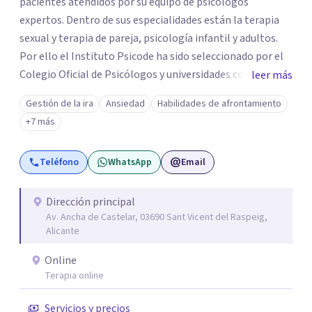
pacientes atendidos por su equipo de psicólogos
expertos. Dentro de sus especialidades están la terapia
sexual y terapia de pareja, psicología infantil y adultos.
Por ello el Instituto Psicode ha sido seleccionado por el
Colegio Oficial de Psicólogos y universidades como la
leer más
UNIR, Europea y la U. Nebrija para que colabore en la
Gestión de la ira
Ansiedad
Habilidades de afrontamiento
formación de psicólogos de máster y psicólogos
+7 más
colegiados. Están en continuo crecimiento. Actualmente
tiene sede en Madrid y Alicante.
Teléfono
WhatsApp
Email
Dirección principal
Av. Ancha de Castelar, 03690 Sant Vicent del Raspeig,
Alicante
Online
Terapia online
Servicios y precios