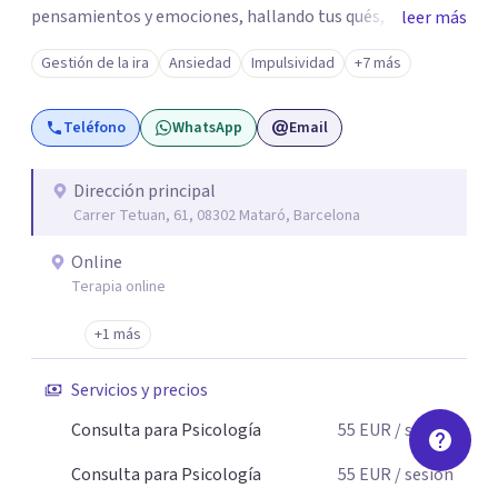
pensamientos y emociones, hallando tus qués, tus
leer más
cómos, tus porqués, tus cuándos y tus dóndes a lo largo
Gestión de la ira
Ansiedad
Impulsividad
+7 más
de tu vida. Así, podrás desenredar el lío que es vivir, podrás
aceptar quien eres: un ser humano que siente, que piensa
Teléfono
WhatsApp
Email
y que hace; un ser que se contradice, que tiene dudas y que
se equivoca. Y eso es natural y sano.🫀+🧠 =💝
Dirección principal
Carrer Tetuan, 61, 08302 Mataró, Barcelona
Online
Terapia online
+1 más
Servicios y precios
Consulta para Psicología
55
EUR
/ sesión
Consulta para Psicología
55
EUR
/ sesión