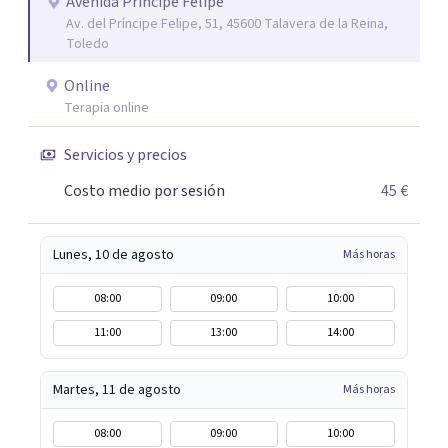
consistirá el tratamiento y te plantearé qué
Avenida Príncipe Felipe
Av. del Príncipe Felipe, 51, 45600 Talavera de la Reina,
herramientas usaremos para resolver las situaciones que
Toledo
te preocupan. Aplico una psicología integradora que
reúne los elementos que puedan ayudar de una manera
Online
más rápida y eficaz a cada paciente. Dado que cuando uno
Terapia online
lo está pasando mal desea recuperarse cuanto antes,
Servicios y precios
siempre procuro que los tratamientos tengan la menor
duración posible, con el consiguiente ahorro de tiempo y
Costo medio por sesión
45 €
dinero que ello supone.
Lunes, 10 de agosto
Más horas
08:00
09:00
10:00
11:00
13:00
14:00
Martes, 11 de agosto
Más horas
08:00
09:00
10:00