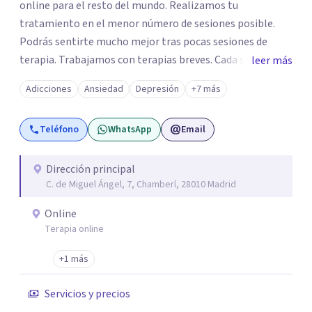
online para el resto del mundo. Realizamos tu
tratamiento en el menor número de sesiones posible.
Podrás sentirte mucho mejor tras pocas sesiones de
terapia. Trabajamos con terapias breves. Cada sesión de
leer más
terapia te resultará de utilidad y te ayudará a conseguir
Adicciones
Ansiedad
Depresión
+7 más
tus objetivos. Entre nuestras especialidades destaca la
terapia de pareja y sexual, así como el tratamiento de
Teléfono
WhatsApp
Email
problemas emocionales, obsesiones, ansiedad , estrés,
duelos, insomnio y depresión, entre otros. Contamos
además con un servicio de hipnosis regresiva para el
Dirección principal
C. de Miguel Ángel, 7, Chamberí, 28010 Madrid
trabajo de "Terapia del Alma".
Online
Terapia online
+1 más
Servicios y precios