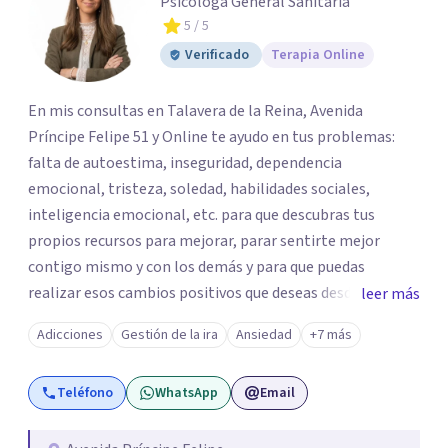
Psicóloga General Sanitaria
5
/ 5
Verificado
Terapia Online
En mis consultas en Talavera de la Reina, Avenida
Príncipe Felipe 51 y Online te ayudo en tus problemas:
falta de autoestima, inseguridad, dependencia
emocional, tristeza, soledad, habilidades sociales,
inteligencia emocional, etc. para que descubras tus
propios recursos para mejorar, parar sentirte mejor
contigo mismo y con los demás y para que puedas
realizar esos cambios positivos que deseas desde hace
leer más
tiempo pero que no sabes cómo llevarlos a cabo. La
Adicciones
Gestión de la ira
Ansiedad
+7 más
primera visita informativa será al 50% y servirá para
conocernos, poder evaluar juntos tus dificultades y hablar
Teléfono
WhatsApp
Email
de un plan de ayuda. Con los datos que me ofrezcas, te
ayudaré a solventar tus dudas, a explicarte en qué