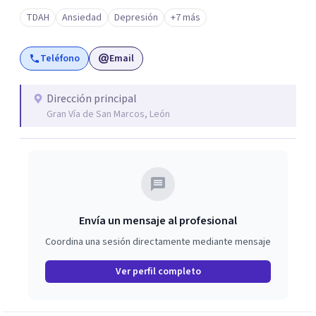
ha ido encaminada a la población infanto-juvenil,
TDAH
Ansiedad
Depresión
+7 más
Adultos, familias y parejas, y en trauma, desde una
perspectiva de terapia breve y centrada en soluciones.
Teléfono
Email
Además, utilizando la realidad virtual como forma de
apoyo, técnica avalada, que ayuda a una mejoría más
rápida.
Dirección principal
Gran Vía de San Marcos, León
Envía un mensaje al profesional
Coordina una sesión directamente mediante mensaje
Ver perfil completo