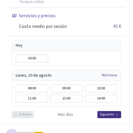
una mejor versión de ti mismo/a, estaré encantada de
Terapia online
acompañarte. Aquí estoy para escucharte y ayudarte a
Servicios y precios
descubrir tu propio camino hacia el bienestar.
Costo medio por sesión
45 €
Hoy
19:00
Lunes, 10 de agosto
Más horas
08:00
09:00
10:00
11:00
13:00
14:00
Más días
Anterior
Siguiente