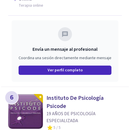
respetuoso, humano y orientado a generar un espacio de
Terapia online
confianza desde el primer contacto. El centro ofrece una
primera orientación gratuita para ayudar a dar el primer
paso y valorar el tipo de acompañamiento más adecuado
en cada caso.
Envía un mensaje al profesional
Coordina una sesión directamente mediante mensaje
Ver perfil completo
6
Instituto De Psicología
Psicode
19 AÑOS DE PSICOLOGÍA
ESPECIALIZADA
5
/ 5