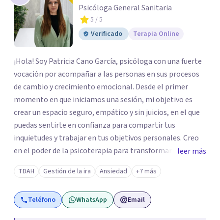
Psicóloga General Sanitaria
5
/ 5
Verificado
Terapia Online
¡Hola! Soy Patricia Cano García, psicóloga con una fuerte
vocación por acompañar a las personas en sus procesos
de cambio y crecimiento emocional. Desde el primer
momento en que iniciamos una sesión, mi objetivo es
crear un espacio seguro, empático y sin juicios, en el que
puedas sentirte en confianza para compartir tus
inquietudes y trabajar en tus objetivos personales. Creo
en el poder de la psicoterapia para transformar y mejorar
leer más
la vida de las personas, y me siento honrada de poder
TDAH
Gestión de la ira
Ansiedad
+7 más
contribuir a este proceso en cada sesión. Mi enfoque se
basa en el respeto y en la autenticidad; para mí es
Teléfono
WhatsApp
Email
fundamental que cada persona encuentre en la terapia no
solo un alivio para sus preocupaciones, sino también un