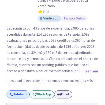
Clínica y Salud y Psicoterapeuta
Acreditado.
5
/ 5
Verificado
Terapia Online
Especialista con 43 años de experiencia, 2.995 personas
atendidas durante 114.280 sesiones de terapia, 2.097
evaluaciones psicológicas y 539 créditos -5.390 horas de
formación-(datos desde octubre de 1984 a febrero 2023).
La consulta, de 324 m2 y 180 m2 de terraza ajardinada,
trasmite luz y armonía. La Clínica, ubicada en el centro de
Murcia, cuenta con un parking público que facilita el
acceso a consulta. Realicé mi formación supervisada en el
leer más
Centro de Asistencia Psicológica CAP durante el periodo
Ansiedad
Depresión
Problemas emocionales
+7 más
1984 a 1986. Alta en el Colegio Oficial de Psicólogos de
Madrid, el 31 de octubre de 1985 y, en el IAE, el 12 de
Teléfono
WhatsApp
Email
septiembre de 1986, año que inauguré la Clínica Cattell
Psicólogos: Mi lugar de trabajo. La Tesis Doctoral