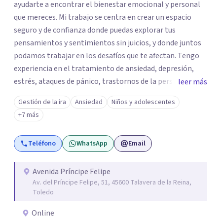
ayudarte a encontrar el bienestar emocional y personal
que mereces. Mi trabajo se centra en crear un espacio
seguro y de confianza donde puedas explorar tus
pensamientos y sentimientos sin juicios, y donde juntos
podamos trabajar en los desafíos que te afectan. Tengo
experiencia en el tratamiento de ansiedad, depresión,
estrés, ataques de pánico, trastornos de la personalidad y
leer más
el trastorno obsesivo-compulsivo (TOC). Mi enfoque
Gestión de la ira
Ansiedad
Niños y adolescentes
terapéutico se adapta a tus necesidades específicas,
+7 más
utilizando herramientas y técnicas que te ayuden a
comprender y transformar aquello que te preocupa. Creo
Teléfono
WhatsApp
Email
firmemente que el bienestar emocional es un derecho y,
con el acompañamiento adecuado, puedes recuperar el
control sobre tu vida y tus emociones. Mi misión es que te
Avenida Príncipe Felipe
Av. del Príncipe Felipe, 51, 45600 Talavera de la Reina,
sientas escuchado/a, comprendido/a y empoderado/a
Toledo
para enfrentar tus problemas y lograr un cambio positivo
y duradero. Si estás listo/a para comenzar este viaje hacia
Online