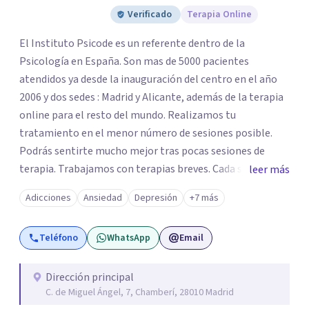
Verificado
Terapia Online
El Instituto Psicode es un referente dentro de la
Psicología en España. Son mas de 5000 pacientes
atendidos ya desde la inauguración del centro en el año
2006 y dos sedes : Madrid y Alicante, además de la terapia
online para el resto del mundo. Realizamos tu
tratamiento en el menor número de sesiones posible.
Podrás sentirte mucho mejor tras pocas sesiones de
terapia. Trabajamos con terapias breves. Cada sesión de
leer más
terapia te resultará de utilidad y te ayudará a conseguir
Adicciones
Ansiedad
Depresión
+7 más
tus objetivos. Entre nuestras especialidades destaca la
terapia de pareja y sexual, así como el tratamiento de
Teléfono
WhatsApp
Email
problemas emocionales, obsesiones, ansiedad , estrés,
duelos, insomnio y depresión, entre otros. Contamos
además con un servicio de hipnosis regresiva para el
Dirección principal
C. de Miguel Ángel, 7, Chamberí, 28010 Madrid
trabajo de "Terapia del Alma".