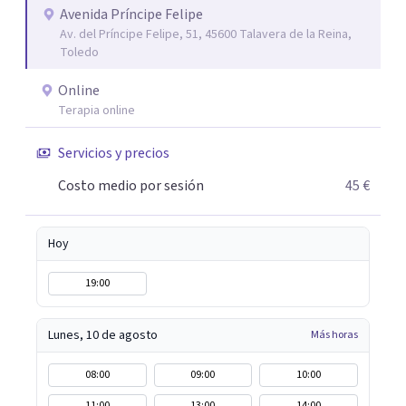
camino hacia el autoconocimiento y la fortaleza
Avenida Príncipe Felipe
Av. del Príncipe Felipe, 51, 45600 Talavera de la Reina,
emocional. Me apasiona trabajar con cada paciente desde
Toledo
una perspectiva cercana y humana, y espero poder
acompañarte en tu camino hacia el bienestar y el
Online
equilibrio que buscas.
Terapia online
Servicios y precios
Costo medio por sesión
45 €
Hoy
19:00
Lunes, 10 de agosto
Más horas
08:00
09:00
10:00
11:00
13:00
14:00