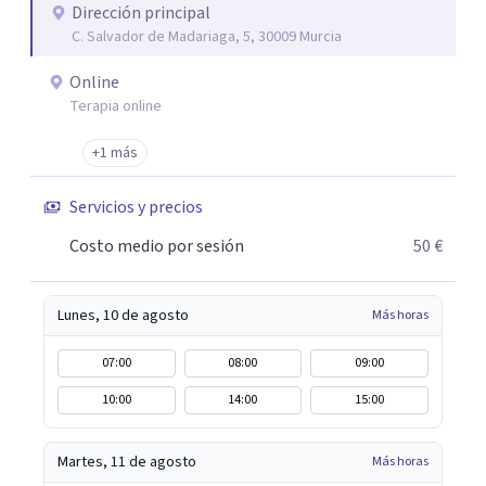
(dirigida por Demetrio Barcia Salorio, Catedrático de
Dirección principal
C. Salvador de Madariaga, 5, 30009 Murcia
Psiquiatría de la Facultad de Medicina de la Universidad de
Murcia) con 267 casos clínicos investigados y 730 horas de
Online
supervisión a cargo del Prof. Barcia desde la psicoterapia
Terapia online
de orientación antropológica, es el enfoque teórico que
me introdujo en el Modelo Contextual de Psicoterapia,
+1 más
actualmente imperante en el campo de los tratamientos
Servicios y precios
psicológicos eficaces y con evidencia científica.
Costo medio por sesión
50 €
Lunes, 10 de agosto
Más horas
07:00
08:00
09:00
10:00
14:00
15:00
Martes, 11 de agosto
Más horas