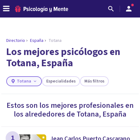
Directorio
España
Totana
ENCONTRAR MI TERAPEUTA
¿Necesitas ayuda para encontrar el
Los mejores psicólogos en
psicólogo adecuado?
Totana, España
Responde a unas breves preguntas y te ofreceremos
los profesionales que más se ajustan a tus
necesidades.
Totana
Especialidades
Más filtros
Responder cuestionario
Estos son los mejores profesionales en
los alrededores de
Totana
,
España
1
Jean Carlos Puerto Cascarano