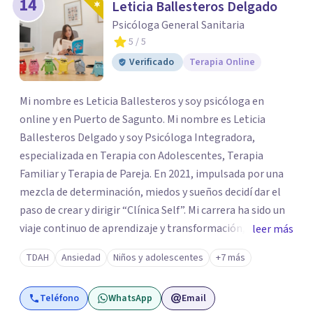
14
Leticia Ballesteros Delgado
Psicóloga General Sanitaria
5
/ 5
Verificado
Terapia Online
Mi nombre es Leticia Ballesteros y soy psicóloga en
online y en Puerto de Sagunto. Mi nombre es Leticia
Ballesteros Delgado y soy Psicóloga Integradora,
especializada en Terapia con Adolescentes, Terapia
Familiar y Terapia de Pareja. En 2021, impulsada por una
mezcla de determinación, miedos y sueños decidí dar el
paso de crear y dirigir “Clínica Self”. Mi carrera ha sido un
viaje continuo de aprendizaje y transformación,
leer más
moldeado por másters, especializaciones y experiencias
TDAH
Ansiedad
Niños y adolescentes
+7 más
que han reafirmado mi verdadera vocación: acompañar a
familias y adolescentes en sus momentos más cruciales,
Teléfono
WhatsApp
Email
guiándolos hacia relaciones más saludables y un