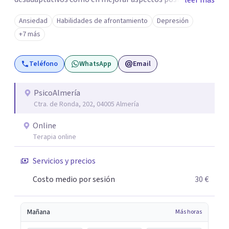
leer más
habilidades y desarrollo personal. ¡Tus objetivos son los
Ansiedad
Habilidades de afrontamiento
Depresión
míos y juntos los alcanzaremos!. Mi objetivo principal es
+7 más
que consigas el bienestar y equilibrio que buscas, siendo
consciente de que cada persona es diferente y por ello
Teléfono
WhatsApp
Email
inicialmente realizaremos una adecuada evaluación para
conseguir un tratamiento individualizado y
personalizado. Utilizo diferentes técnicas psicológicas
PsicoAlmería
Ctra. de Ronda, 202, 04005 Almería
aunque mi especialidad es la hipnosis clínica, como
técnica útil en las terapias psicológicas aumentando su
Online
eficacia, reduciendo el tiempo de tratamiento y
Terapia online
consiguiendo cambios positivos desde la primera sesión.
¿Tienes dudas de cómo enfocaré tu problema o situación?
Servicios y precios
Contáctame y te informaré con mucho gusto. Es el
Costo medio por sesión
30 €
momento de dar el paso a una nueva etapa en tu vida.
Mañana
Más horas