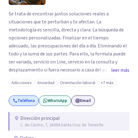
Se trata de encontrar juntos soluciones reales a
situaciones que te perturban y te afectan. La
metodología es sencilla, directa y clara. La búsqueda de
opciones personalizadas. Finalizar en el tiempo
adecuado, las preocupaciones del día a día. Eliminando el
todo y la suma de sus partes. Para ello, la formula puede
ser variada, servicio on Line, servicio en la consulta y
desplazamiento si fuera necesario a casa del paciente.
leer más
Todos los caminos para una sola solucionar, erradicar en
Adicciones
Ansiedad
Orientación laboral
+7 más
el menor tiempo posible el estado de sufrimiento que
puedas estar padeciendo en este momento. Solo debes
Teléfono
WhatsApp
Email
decidir y actuar para cambiar el ritmo de tu vida. Ese es el
momento más importante, porque para llegar a la meta,
lo primero es dar el primer paso. El centro juvenal es
Dirección principal
C. de Castro, 7, 38004 Santa Cruz de Tenerife
personal, íntimo, cercano. Las herramientas que trabajo
son crecimiento personal y espiritual. EL CENTRO