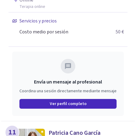
Online
JUVENAL es especial porque se trata de que el paciente se
Terapia online
sienta cómodo y que la terapia te haga crecer como
persona, a parte de solucionar su problemática. Se puede
Servicios y precios
realizar el pago por BIZUM, si el cliente lo desea.
Costo medio por sesión
50 €
También se puede realizar el pago por medio de
datáfono. Por transferencia bancaria.
Envía un mensaje al profesional
Coordina una sesión directamente mediante mensaje
Ver perfil completo
11
Patricia Cano García