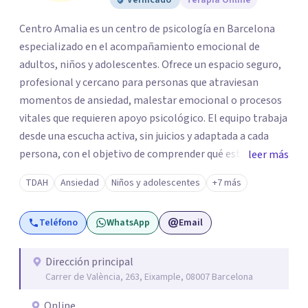
Verificado
Terapia Online
Centro Amalia es un centro de psicología en Barcelona
especializado en el acompañamiento emocional de
adultos, niños y adolescentes. Ofrece un espacio seguro,
profesional y cercano para personas que atraviesan
momentos de ansiedad, malestar emocional o procesos
vitales que requieren apoyo psicológico. El equipo trabaja
desde una escucha activa, sin juicios y adaptada a cada
persona, con el objetivo de comprender qué está
leer más
ocurriendo y facilitar herramientas para avanzar con
TDAH
Ansiedad
Niños y adolescentes
+7 más
mayor equilibrio y bienestar. La intervención se realiza en
un entorno confidencial y tranquilo, cuidando el ritmo y
Teléfono
WhatsApp
Email
las necesidades de cada proceso terapéutico. En Centro
Amalia atienden dificultades como la ansiedad, el duelo,
el trauma, la depresión y otros retos emocionales, así
Dirección principal
Carrer de València, 263, Eixample, 08007 Barcelona
como procesos de crecimiento personal y
acompañamiento psicológico infantil. El enfoque es
Online