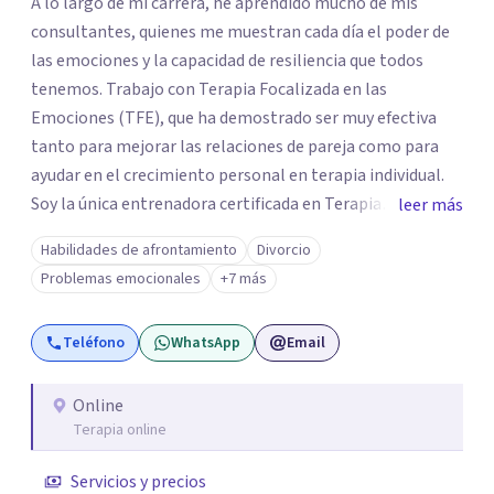
A lo largo de mi carrera, he aprendido mucho de mis
consultantes, quienes me muestran cada día el poder de
las emociones y la capacidad de resiliencia que todos
tenemos. Trabajo con Terapia Focalizada en las
Emociones (TFE), que ha demostrado ser muy efectiva
tanto para mejorar las relaciones de pareja como para
ayudar en el crecimiento personal en terapia individual.
Soy la única entrenadora certificada en Terapia
leer más
Focalizada en las Emociones (TFE) en España, además de
Habilidades de afrontamiento
Divorcio
supervisora y terapeuta certificada. La TFE ha
Problemas emocionales
+7 más
demostrado una mejora significativa en las relaciones,
con un 70-75% de éxito y felicidad duradera. Este enfoque
Teléfono
WhatsApp
Email
también transforma la vida en terapia individual,
ofreciendo nuevas herramientas para el bienestar
emocional. Desde que me gradué en Psicología en 2002,
Online
Terapia online
siempre he estado en constante aprendizaje y
crecimiento. He complementado mi formación con un
Servicios y precios
Máster en Terapia Cognitivo-Conductual y otro en