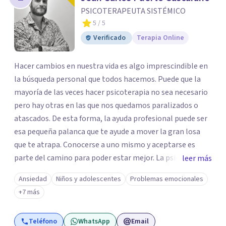
PSICOTERAPEUTA SISTÉMICO
5
/ 5
Verificado
Terapia Online
Hacer cambios en nuestra vida es algo imprescindible en
la búsqueda personal que todos hacemos. Puede que la
mayoría de las veces hacer psicoterapia no sea necesario
pero hay otras en las que nos quedamos paralizados o
atascados. De esta forma, la ayuda profesional puede ser
esa pequeña palanca que te ayude a mover la gran losa
que te atrapa. Conocerse a uno mismo y aceptarse es
parte del camino para poder estar mejor. La psicoterapia
leer más
es una forma de colaboración en donde diálogo, además
Ansiedad
Niños y adolescentes
Problemas emocionales
de la confianza y el apoyo, es el camino para poder
+7 más
identificar qué es lo que sucede, qué sentido tiene y cuales
son los pasos para el cambio. Además, creo que los
Teléfono
WhatsApp
Email
verdaderos cambios tienen que partir de uno mismo y mi