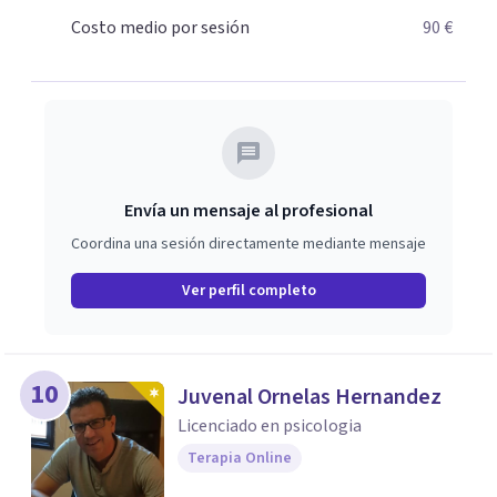
Psicodrama, profundizando en la mente humana y las
Costo medio por sesión
90 €
dinámicas que guían nuestras relaciones. Mi objetivo es
ofrecerte un espacio de confianza donde podamos
trabajar en mejorar tu bienestar emocional y tus
relaciones. Estoy aquí para acompañarte en ese proceso.
Envía un mensaje al profesional
Coordina una sesión directamente mediante mensaje
Ver perfil completo
10
Juvenal Ornelas Hernandez
Licenciado en psicologia
Terapia Online