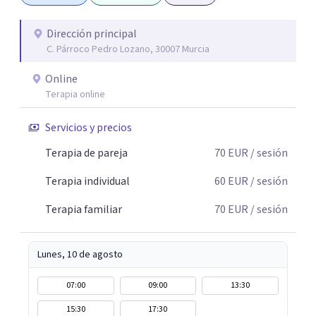
idea es poder acompañarte para que puedas tomar
aquellas decisiones en tu vida que te puedan llevar a estar
Dirección principal
C. Párroco Pedro Lozano, 30007 Murcia
mejor con lo que piensas y con lo que haces.
Online
Terapia online
Servicios y precios
Terapia de pareja
70
EUR
/ sesión
Terapia individual
60
EUR
/ sesión
Terapia familiar
70
EUR
/ sesión
Lunes, 10 de agosto
07:00
09:00
13:30
15:30
17:30