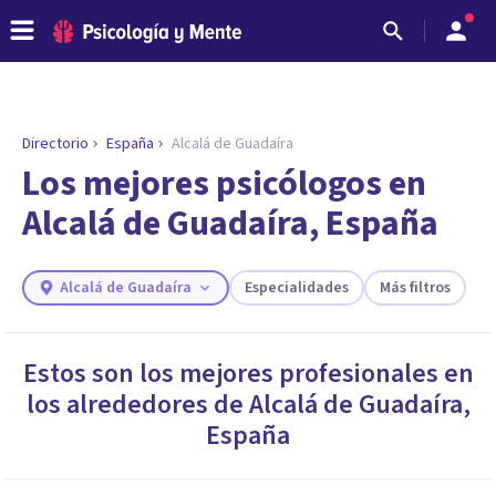
Directorio
España
Alcalá de Guadaíra
ENCONTRAR MI TERAPEUTA
¿Necesitas ayuda para encontrar el
Los mejores psicólogos en
psicólogo adecuado?
Alcalá de Guadaíra, España
Responde a unas breves preguntas y te ofreceremos
los profesionales que más se ajustan a tus
necesidades.
Alcalá de Guadaíra
Especialidades
Más filtros
Responder cuestionario
Estos son los mejores profesionales en
los alrededores de
Alcalá de Guadaíra
,
España