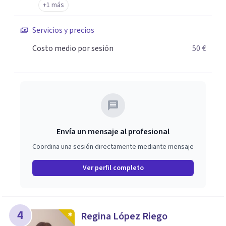
+1 más
tendrás disponible el tratamiento y terapia grupal o
individual, si prefieres hacerlo de manera ambulatoria, en
Servicios y precios
nuestras consultas externas situadas en Mairena del
Costo medio por sesión
50 €
Aljarafe o mediante videoconferencia. O compaginar la
tutela y apoyo terapéutico en nuestras viviendas de
apoyo al tratamiento y pisos terapéuticos.
Envía un mensaje al profesional
Coordina una sesión directamente mediante mensaje
Ver perfil completo
4
Regina López Riego