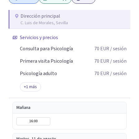
controlarlo o lo dejan pasar… hasta que llega un
momento en el que entender lo que está pasando se
Dirección principal
C. Luis de Morales, Sevilla
vuelve imprescindible para poder cambiarlo. Mi trabajo
consiste precisamente en acompañarte en ese proceso.
Servicios y precios
Soy Psicóloga General Sanitaria y trabajo principalmente
de forma presencial en Sevilla, acompañando a personas
Consulta para Psicología
70
EUR
/ sesión
que atraviesan momentos de ansiedad, bloqueo
Primera visita Psicología
70
EUR
/ sesión
emocional o situaciones vitales difíciles de gestionar en
soledad. También ofrezco terapia online para quienes
Psicología adulto
70
EUR
/ sesión
necesitan mayor flexibilidad o se encuentran fuera.
+
1
más
Mañana
16:00