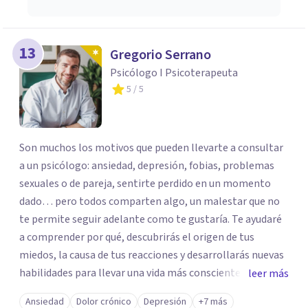
13
Gregorio Serrano
Psicólogo I Psicoterapeuta
5
/ 5
Son muchos los motivos que pueden llevarte a consultar
a un psicólogo: ansiedad, depresión, fobias, problemas
sexuales o de pareja, sentirte perdido en un momento
dado… pero todos comparten algo, un malestar que no
te permite seguir adelante como te gustaría. Te ayudaré
a comprender por qué, descubrirás el origen de tus
miedos, la causa de tus reacciones y desarrollarás nuevas
habilidades para llevar una vida más consciente y
leer más
satisfactoria. Aún sin causa aparente, la mente puede
Ansiedad
Dolor crónico
Depresión
+7 más