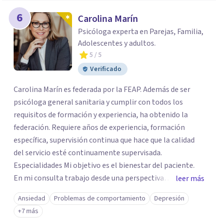
6
Carolina Marín
Psicóloga experta en Parejas, Familia,
Adolescentes y adultos.
5
/ 5
Verificado
Carolina Marín es federada por la FEAP. Además de ser
psicóloga general sanitaria y cumplir con todos los
requisitos de formación y experiencia, ha obtenido la
federación. Requiere años de experiencia, formación
específica, supervisión continua que hace que la calidad
del servicio esté continuamente supervisada.
Especialidades Mi objetivo es el bienestar del paciente.
En mi consulta trabajo desde una perspectiva
leer más
integradora. Llevo 28 años trabajando para ayudar a las
Ansiedad
Problemas de comportamiento
Depresión
personas a crecer y solucionar sus conflictos. Trato sólo
+7 más
aquellos casos que realmente puedo ayudar. Depresión,