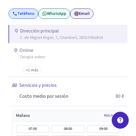
terapia de pareja y sexual, así como el tratamiento de
Teléfono
WhatsApp
Email
problemas emocionales, obsesiones, ansiedad , estrés,
duelos, insomnio y depresión, entre otros. Contamos
además con un servicio de hipnosis regresiva para el
Dirección principal
C. de Miguel Ángel, 7, Chamberí, 28010 Madrid
trabajo de "Terapia del Alma".
Online
Terapia online
+1 más
Servicios y precios
Costo medio por sesión
80 €
Mañana
Más horas
07:00
08:00
09:00