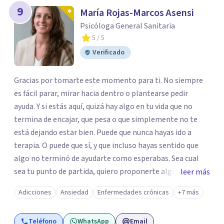
9
María Rojas-Marcos Asensi
Psicóloga General Sanitaria
5
/ 5
Verificado
Gracias por tomarte este momento para ti. No siempre
es fácil parar, mirar hacia dentro o plantearse pedir
ayuda. Y si estás aquí, quizá hay algo en tu vida que no
termina de encajar, que pesa o que simplemente no te
está dejando estar bien. Puede que nunca hayas ido a
terapia. O puede que sí, y que incluso hayas sentido que
algo no terminó de ayudarte como esperabas. Sea cual
sea tu punto de partida, quiero proponerte algo
leer más
importante: darte la oportunidad de entender qué te está
Adicciones
Ansiedad
Enfermedades crónicas
+7 más
pasando y empezar a trabajarlo desde un lugar distinto.
Cuando esto ocurre, muchas personas intentan seguir
Teléfono
WhatsApp
Email
adelante como pueden. Se exigen más, intentan