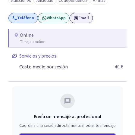
Adicciones
Ansiedad
Codependencia
+7 más
personalidad nos van a permitir afrontar y resolver los
“enfermos” (). Mi trabajo con los clientes facilita el
Teléfono
WhatsApp
Email
esclarecimiento del origen de los trastornos psíquicos, el
cambio de percepción del pasado, y la proyección y
vivencia de cambios progresivos. Desde la aceptación, el
Online
Terapia online
compromiso mutuo, y el aumento paulatino del campo
de Conciencia, es posible lograr El Cambio, porque Saber
Servicios y precios
es Poder.
Costo medio por sesión
40 €
Envía un mensaje al profesional
Coordina una sesión directamente mediante mensaje