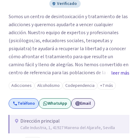
Verificado
Somos un centro de desintoxicación y tratamiento de las
adicciones y queremos ayudarte a vencer cualquier
adicción. Nuestro equipo de expertos y profesionales
(psicólogos/as, educadores sociales, terapeutas y
psiquiatra) te ayudará a recuperar la libertad y a conocer
cómo afrontar el tratamiento para que resulte un
camino fácil y lleno de alegrías. Nos hemos convertido en
centro de referencia para las poblaciones de la comarca
leer más
del Aljarafe, Sevilla y Andalucía. Testimonio de ello son la
Adicciones
Alcoholismo
Codependencia
+7 más
cantidad de familias y pacientes que confían en nuestro
equipo humano especializado, con años de experiencia en
Teléfono
WhatsApp
Email
el campo de las drogodependencias y adicciones
comportamentales. Podrás optar por la hospitalización
en la clínica de desintoxicación o el ingreso en Comunidad
Dirección principal
Calle Industria, 1, 41927 Mairena del Aljarafe, Sevilla
Terapéutica si prefieres aislarte del exterior y protegerte
de recaídas durante el síndrome de abstinencia. También