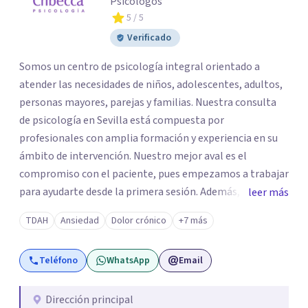
Psicólogos
5
/ 5
Verificado
Somos un centro de psicología integral orientado a
atender las necesidades de niños, adolescentes, adultos,
personas mayores, parejas y familias. Nuestra consulta
de psicología en Sevilla está compuesta por
profesionales con amplia formación y experiencia en su
ámbito de intervención. Nuestro mejor aval es el
compromiso con el paciente, pues empezamos a trabajar
para ayudarte desde la primera sesión. Además,
leer más
trabajamos de forma coordinada para ofrecerte una
TDAH
Ansiedad
Dolor crónico
+7 más
intervención individualizada y multidisciplinar, por este
motivo nuestros tratamientos tienen un alto porcentaje
Teléfono
WhatsApp
Email
de éxito. Puedes llamar sin compromiso paran
informarte sobre nuestros tratamientos, tarifas y
promociones.
Dirección principal