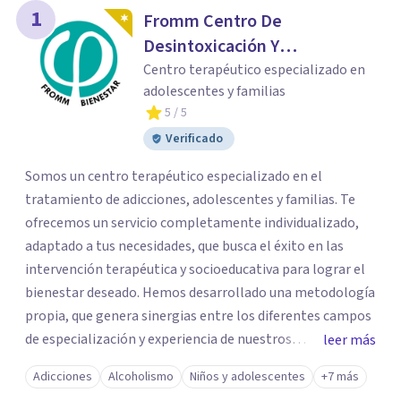
1
Fromm Centro De
Desintoxicación Y
Tratamiento De Adicciones
Centro terapéutico especializado en
adolescentes y familias
5
/ 5
Verificado
Somos un centro terapéutico especializado en el
tratamiento de adicciones, adolescentes y familias. Te
ofrecemos un servicio completamente individualizado,
adaptado a tus necesidades, que busca el éxito en las
intervención terapéutica y socioeducativa para lograr el
bienestar deseado. Hemos desarrollado una metodología
propia, que genera sinergias entre los diferentes campos
de especialización y experiencia de nuestros
leer más
profesionales. Así establecemos tu itinerario, de manera
Adicciones
Alcoholismo
Niños y adolescentes
+7 más
consensuada por los miembros de nuestro equipo