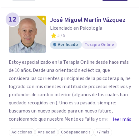
12
José Miguel Martín Vázquez
Licenciado en Psicología
5
/ 5
Verificado
Terapia Online
Estoy especializado en la Terapia Online desde hace más
de 10 años. Desde una orientación ecléctica, que
considera las corrientes principales de la psicoterapia, he
logrado con mis clientes multitud de procesos efectivos y
profundos de cambio interior (algunos de los cuales han
quedado recogidos en ). Uno es su pasado, siempre:
buscamos un nuevo pasado para un nuevo futuro,
considerando que nuestra Mente es “alfa y omega” de los
leer más
problemas de la personalidad. Los aspectos “sanos” de la
Adicciones
Ansiedad
Codependencia
+7 más
personalidad nos van a permitir afrontar y resolver los