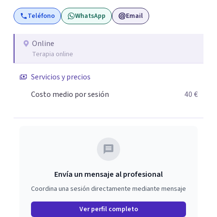
“enfermos” (). Mi trabajo con los clientes facilita el
Teléfono
WhatsApp
Email
esclarecimiento del origen de los trastornos psíquicos, el
cambio de percepción del pasado, y la proyección y
vivencia de cambios progresivos. Desde la aceptación, el
Online
Terapia online
compromiso mutuo, y el aumento paulatino del campo
de Conciencia, es posible lograr El Cambio, porque Saber
Servicios y precios
es Poder.
Costo medio por sesión
40 €
Envía un mensaje al profesional
Coordina una sesión directamente mediante mensaje
Ver perfil completo