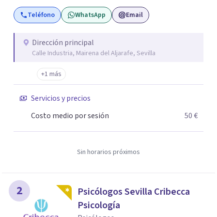
humano. Se trata de una intervención transversal entre
Teléfono
WhatsApp
Email
lo terapéutico y socioeducativo, que se nutre del
humanismo y la escucha para ayudarte a consolidar todo
lo que vayas descubriendo durante el proceso. Gracias a
Dirección principal
Calle Industria, Mairena del Aljarafe, Sevilla
los resultados obtenidos durante años y las opiniones de
nuestros usuarios/as nos hemos convertido en referentes
+1 más
del sector tanto en Sevilla como en Andalucía. Sobre todo
para problemas derivados de las adicciones, la conducta
Servicios y precios
adolescente o la comunicación familiar. Pero también en
Costo medio por sesión
50 €
el tratamiento de mujeres desde una perspectiva de
género, prevención y psicología en general. Cuenta con
nuestra ayuda y prepárate para NACER A CADA INSTANTE.
Sin horarios próximos
2
Psicólogos Sevilla Cribecca
Psicología