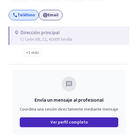
llegar a bloquearte, impedirte disfrutar o lastrar tu
desarrollo personal y profesional. Por todo ello te animo
Teléfono
Email
a que trabajemos tus problemas cuanto antes, desde una
perspectiva constructiva y sin prejuicios.
Dirección principal
C/ León XIII, 12, 41009 Sevilla
+1 más
Envía un mensaje al profesional
Coordina una sesión directamente mediante mensaje
Ver perfil completo