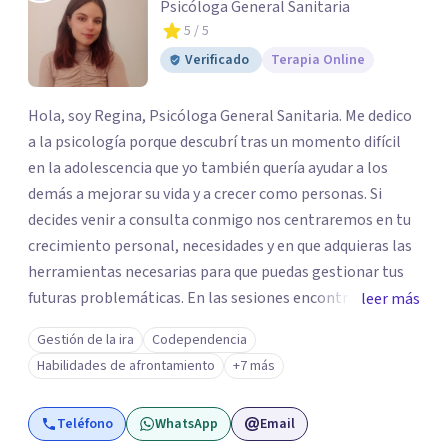
Psicóloga General Sanitaria
5
/ 5
Verificado
Terapia Online
Hola, soy Regina, Psicóloga General Sanitaria. Me dedico
a la psicología porque descubrí tras un momento difícil
en la adolescencia que yo también quería ayudar a los
demás a mejorar su vida y a crecer como personas. Si
decides venir a consulta conmigo nos centraremos en tu
crecimiento personal, necesidades y en que adquieras las
herramientas necesarias para que puedas gestionar tus
futuras problemáticas. En las sesiones encontrarás un
leer más
lugar donde abrirte y expresarte sin juicios, donde
Gestión de la ira
Codependencia
explorar tus emociones, conocerte, solucionar tus
Habilidades de afrontamiento
+7 más
heridas y trabajar en tu crecimiento. personal
Teléfono
WhatsApp
Email