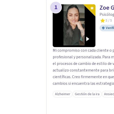
1
Zoe 
Psicólog
5
/ 5
Verif
Mi compromiso con cada cliente o p
profesional y personalizada. Para 
el procesos de cambio de estilo de vi
actualizo constantemente para brin
científicas. Creo firmemente en qu
cambios si encuentra las estrategi
elegí esta profesión, ya que me per
Alzheimer
Gestión de la ira
Ansie
que he adquirido ayudar a las personas a descubrirse a sí mismos y por m
psicoterapia puedan crecer y florece