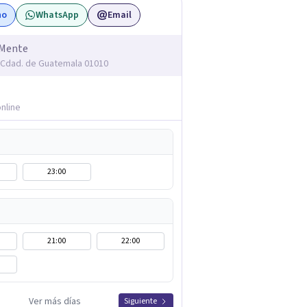
no
WhatsApp
Email
 Mente
, Cdad. de Guatemala 01010
nline
23:00
21:00
22:00
Ver más días
Siguiente