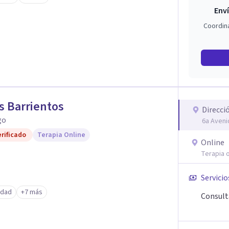
Enví
Coordin
s Barrientos
Direcci
go
6a Aveni
rificado
Terapia Online
Online
Terapia o
Servicio
edad
+7 más
Consult