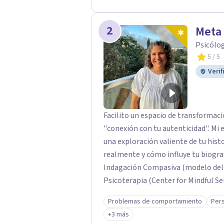
2
Meta 
Psicólog
5
/ 5
Verif
Facilito un espacio de transformaci
"conexión con tu autenticidad". Mi
una exploración valiente de tu hist
realmente y cómo influye tu biograf
Indagación Compasiva (modelo del 
Psicoterapia (Center for Mindful S
para transformar patrones profund
Problemas de comportamiento
Pers
adultos y parejas en un espacio de 
+3 más
caminar a tu lado para que seas el 