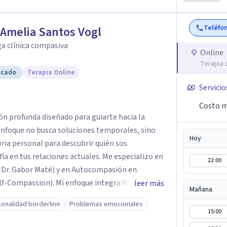
Teléfo
Amelia Santos Vogl
a clínica compasiva
Online
Terapia 
icado
Terapia Online
Servicio
Costo m
ón profunda diseñado para guiarte hacia la
 enfoque no busca soluciones temporales, sino
Hoy
oria personal para descubrir quién sos
ía en tus relaciones actuales. Me especializo en
22:00
Dr. Gabor Maté) y en Autocompasión en
elf-Compassion). Mi enfoque integra Mindfulness
leer más
Mañana
os y alcanzar una vida plena. Acompaño a
onalidad borderline
Problemas emocionales
seguridad y empatía en línea. Mi misión es
15:00
protagonista de tu propio bienestar y