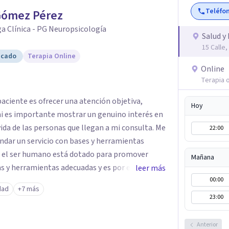
Teléfo
Gómez Pérez
a Clínica - PG Neuropsicología
Salud y
15 Calle
icado
Terapia Online
Online
Terapia o
aciente es ofrecer una atención objetiva,
Hoy
mi es importante mostrar un genuino interés en
da de las personas que llegan a mi consulta. Me
22:00
dar un servicio con bases y herramientas
e el ser humano está dotado para promover
Mañana
as y herramientas adecuadas y es por eso que
leer más
mite a través del conocimiento y experiencia
00:00
dad
+7 más
edio de la
23:00
r.
Anterior