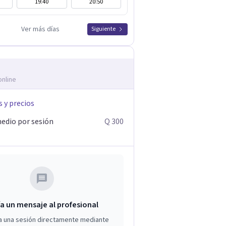
19:40
20:50
Ver más días
Siguiente
online
s y precios
edio por sesión
Q 300
a un mensaje al profesional
a una sesión directamente mediante