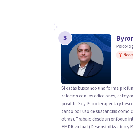
crecimiento. Mi metodología se a
de Familia Interna (IFS), permitien
explorar la vulnerabilidad. Mi com
para cultivar vínculos sanos y una
un bienestar que perdure a través d
3
Byron
Psicólog
No ve
Si estás buscando una forma profun
relación con las adicciones, estoy 
posible. Soy Psicoterapeuta y llevo a cabo tratamiento psicológico de adicciones,
tanto por uso de sustancias como c
otras). Trabajo desde un enfoque int
EMDR virtual (Desensibilización y