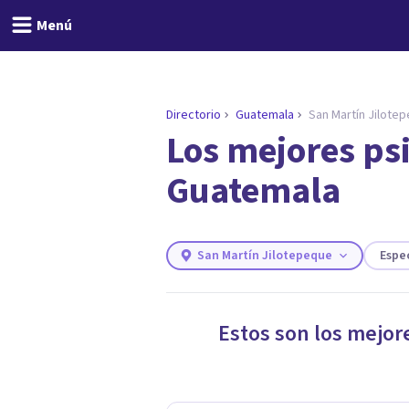
Menú
Directorio
Guatemala
San Martín Jilote
Los mejores ps
ENCONTRAR MI TERAPEUTA
¿Necesitas ayuda para 
Guatemala
Responde a unas breves preguntas y
necesidades.
Responder cuestionario
San Martín Jilotepeque
Espe
Estos son los mejor