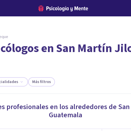
peque
icólogos en San Martín Ji
encontrar el psicólogo adecuado?
 te ofreceremos los profesionales que más se ajustan a tus
cialidades
Más filtros
es profesionales en los alrededores de
San
Guatemala