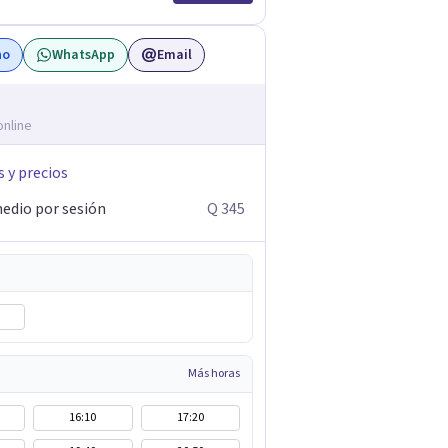
no
WhatsApp
Email
online
s y precios
edio por sesión
Q 345
Más horas
16:10
17:20