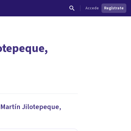
Accede
Regístrate
lotepeque,
 Martín Jilotepeque
,