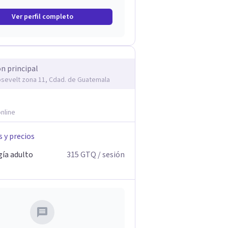
Ver perfil completo
ón principal
osevelt zona 11, Cdad. de Guatemala
nline
s y precios
gía adulto
315
GTQ
/ sesión