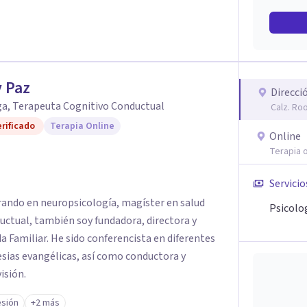
 Paz
Direcci
ga, Terapeuta Cognitivo Conductual
Calz. Ro
rificado
Terapia Online
Online
Terapia o
Servicio
ando en neuropsicología, magíster en salud
Psicolo
ctual, también soy fundadora, directora y
a Familiar. He sido conferencista en diferentes
esias evangélicas, así como conductora y
isión.
sión
+2 más