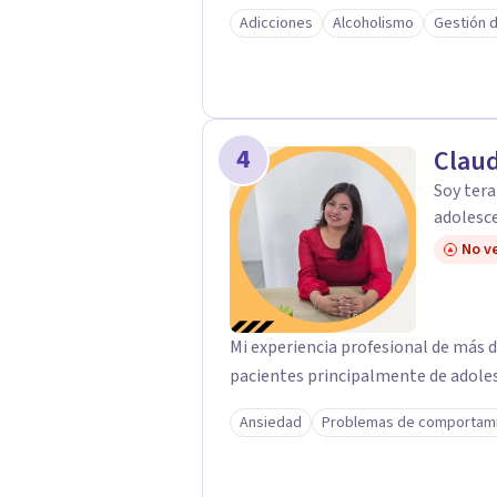
una herramienta altamente efectiva
Adicciones
Alcoholismo
Gestión d
suelen estar en la raíz de los comportamient
acompañarte en un proceso de camb
contigo mismo, recuperar tu autono
significativa. La terapia que ofrezc
brindando un espacio seguro, sin jui
4
Clau
Soy tera
adolesce
No ve
Mi experiencia profesional de más d
pacientes principalmente de adoles
Ansiedad
Problemas de comportam