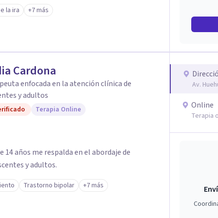
 para abordar las adicciones y traumas que
e la ira
+7 más
os adictivos. Mi objetivo es
io profundo, que te permita reconectar
mía y construir una vida más equilibrada y
o se adapta a tus necesidades y ritmo personal,
cios y con una visión clara hacia la recuperación.
dia Cardona
Direcci
peuta enfocada en la atención clínica de
Av. Hueh
ntes y adultos
Online
rificado
Terapia Online
Terapia o
e 14 años me respalda en el abordaje de
centes y adultos.
iento
Trastorno bipolar
+7 más
Enví
Coordin