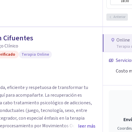
18:30
poya en modelos avanzados como los Sistemas
do que cada sesión sea un refugio seguro para
Anterior
promiso es dotarte de herramientas prácticas
 relación inquebrantable contigo, promoviendo
el tiempo.
 Cifuentes
Online
o Clínico
Terapia 
rificado
Terapia Online
Servicio
Costo m
da, eficiente y respetuosa de transformar tu
aquí para acompañarte. La recuperación es
onductuales (juego, tecnología, sexo, entre
egrador, con especial énfasis en la terapia
Enví
 Reprocesamiento por Movimientos Oculares),
leer más
Coordin