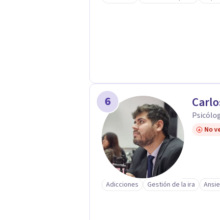
6
Carlo
Psicólo
No ve
Adicciones
Gestión de la ira
Ansi