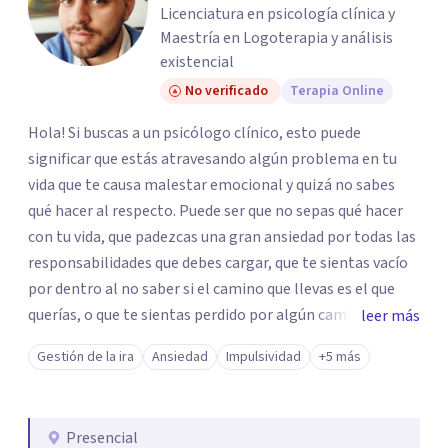
Licenciatura en psicología clínica y
Maestría en Logoterapia y análisis
existencial
No verificado
Terapia Online
Hola! Si buscas a un psicólogo clínico, esto puede
significar que estás atravesando algún problema en tu
vida que te causa malestar emocional y quizá no sabes
qué hacer al respecto. Puede ser que no sepas qué hacer
con tu vida, que padezcas una gran ansiedad por todas las
responsabilidades que debes cargar, que te sientas vacío
por dentro al no saber si el camino que llevas es el que
querías, o que te sientas perdido por algún cambio
leer más
drástico que tuviste que enfrentar. Hoy en día vivimos en
Gestión de la ira
Ansiedad
Impulsividad
+5 más
una sociedad consumista y sobre enfocada en el
rendimiento laboral, donde el ser humano suele ser
reducido a lo que compra y lo que hace. Este
Presencial
reduccionismo puede dañar profundamente a la persona.