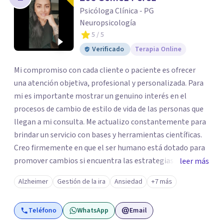
Psicóloga Clínica - PG
Neuropsicología
5
/ 5
Verificado
Terapia Online
Mi compromiso con cada cliente o paciente es ofrecer
una atención objetiva, profesional y personalizada. Para
mi es importante mostrar un genuino interés en el
procesos de cambio de estilo de vida de las personas que
llegan a mi consulta. Me actualizo constantemente para
brindar un servicio con bases y herramientas científicas.
Creo firmemente en que el ser humano está dotado para
promover cambios si encuentra las estrategias y
leer más
herramientas adecuadas y es por eso que elegí esta
Alzheimer
Gestión de la ira
Ansiedad
+7 más
profesión, ya que me permite a través del conocimiento y
experiencia que he adquirido ayudar a las personas a
Teléfono
WhatsApp
Email
descubrirse a sí mismos y por medio de la psicoterapia