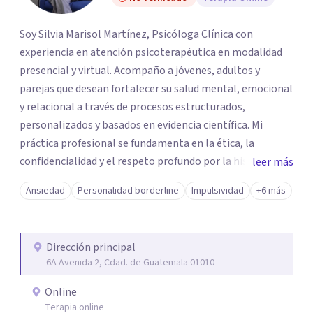
Soy Silvia Marisol Martínez, Psicóloga Clínica con
experiencia en atención psicoterapéutica en modalidad
presencial y virtual. Acompaño a jóvenes, adultos y
parejas que desean fortalecer su salud mental, emocional
y relacional a través de procesos estructurados,
personalizados y basados en evidencia científica. Mi
práctica profesional se fundamenta en la ética, la
confidencialidad y el respeto profundo por la historia
leer más
individual de cada paciente. Concibo la terapia como un
Ansiedad
Personalidad borderline
Impulsividad
+6 más
espacio seguro de reflexión, autoconocimiento y
transformación, donde es posible desarrollar recursos
internos para afrontar los desafíos con mayor claridad,
Dirección principal
equilibrio y bienestar.
6A Avenida 2, Cdad. de Guatemala 01010
Online
Terapia online