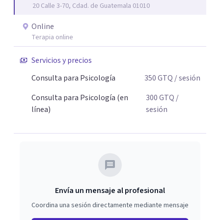
20 Calle 3-70, Cdad. de Guatemala 01010
El sufrimiento y el dolor emocional son una realidad
universal, aunque muchas veces se ocultan bajo la ilusión
Online
de que todos debemos estar felices todo el tiempo. Este
Terapia online
sufrimiento no es un error ni algo por lo que debas
Servicios y precios
avergonzarte. Eres una persona única e irrepetible, con
capacidades y potenciales innatos y naturales para
Consulta para Psicología
350
GTQ
/ sesión
hacerle frente a las dificultades de la vida. Juntos
Consulta para Psicología (en
300
GTQ
/
descubriremos estas capacidades para saber de lo que
línea)
sesión
eres capaz y a qué estás llamado en esta vida.
Envía un mensaje al profesional
Coordina una sesión directamente mediante mensaje