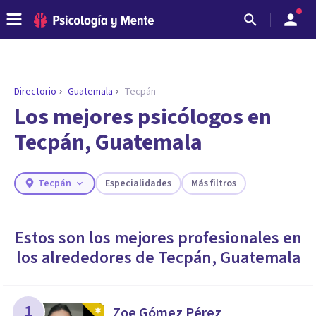
Directorio
Guatemala
Tecpán
ENCONTRAR MI TERAPEUTA
¿Necesitas ayuda para encontrar el
Los mejores psicólogos en
psicólogo adecuado?
Tecpán, Guatemala
Responde a unas breves preguntas y te ofreceremos
los profesionales que más se ajustan a tus
necesidades.
Tecpán
Especialidades
Más filtros
Responder cuestionario
Estos son los mejores profesionales en
los alrededores de
Tecpán
,
Guatemala
1
Zoe Gómez Pérez