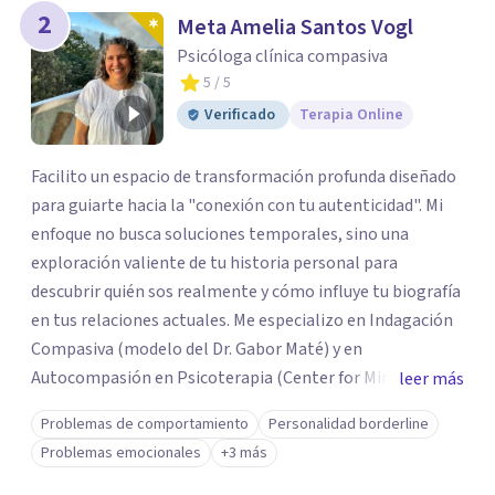
2
Meta Amelia Santos Vogl
Psicóloga clínica compasiva
5
/ 5
Verificado
Terapia Online
Facilito un espacio de transformación profunda diseñado
para guiarte hacia la "conexión con tu autenticidad". Mi
enfoque no busca soluciones temporales, sino una
exploración valiente de tu historia personal para
descubrir quién sos realmente y cómo influye tu biografía
en tus relaciones actuales. Me especializo en Indagación
Compasiva (modelo del Dr. Gabor Maté) y en
Autocompasión en Psicoterapia (Center for Mindful Self-
leer más
Compassion). Mi enfoque integra Mindfulness para
Problemas de comportamiento
Personalidad borderline
transformar patrones profundos y alcanzar una vida
Problemas emocionales
+3 más
plena. Acompaño a adultos y parejas en un espacio de
seguridad y empatía en línea. Mi misión es caminar a tu