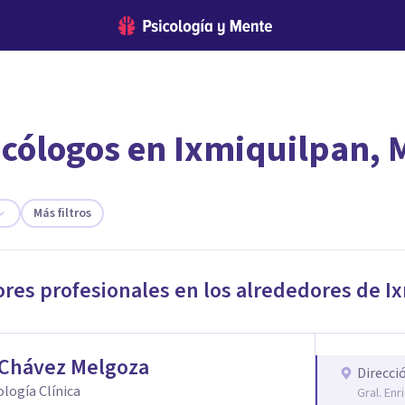
icólogos en Ixmiquilpan, 
encontrar el psicólogo adecuado?
te ofreceremos los profesionales que más se ajustan a tus necesi
Más filtros
ores profesionales en los alrededores de
I
 Chávez Melgoza
Direcci
cología Clínica
Gral. En