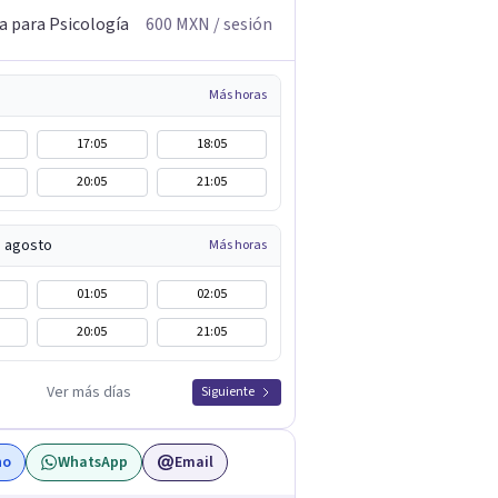
a para Psicología
600
MXN
/ sesión
Más horas
17:05
18:05
20:05
21:05
e agosto
Más horas
01:05
02:05
20:05
21:05
Ver más días
Siguiente
no
WhatsApp
Email