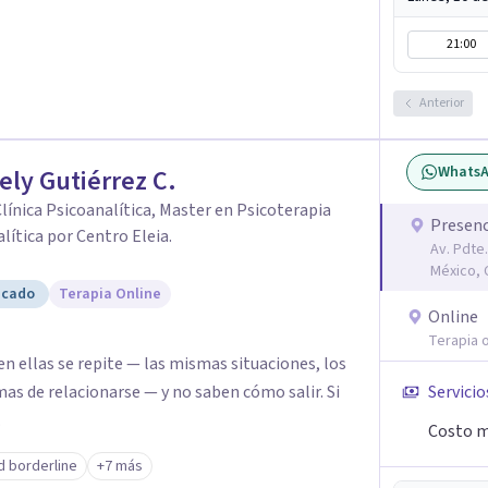
21:00
Anterior
Whats
ely Gutiérrez C.
Clínica Psicoanalítica, Master en Psicoterapia
Presenc
lítica por Centro Eleia.
Av. Pdte.
México,
icado
Terapia Online
Online
Terapia o
n ellas se repite — las mismas situaciones, los
as de relacionarse — y no saben cómo salir. Si
Servicio
.
Costo m
d borderline
+7 más