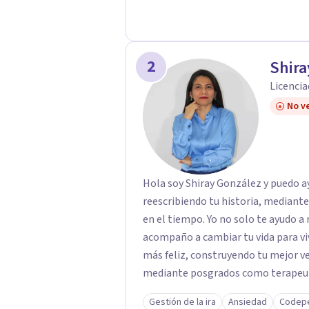
2
Shira
Licencia
No ve
Hola soy Shiray González y puedo ayu
reescribiendo tu historia, mediant
en el tiempo. Yo no solo te ayudo a 
acompaño a cambiar tu vida para vi
más feliz, construyendo tu mejor versión. Con una formación acad
mediante posgrados como terapeuta 
respaldo profesional y experiencia 
Gestión de la ira
Ansiedad
Codep