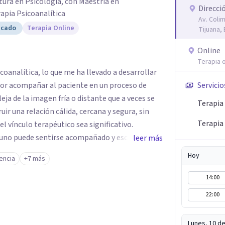
tura en Psicología, con Maestría en
Direcci
apia Psicoanalítica
Av. Coli
icado
Terapia Online
Tijuana, 
Online
Terapia o
oanalítica, lo que me ha llevado a desarrollar
 por acompañar al paciente en un proceso de
Servicio
leja de la imagen fría o distante que a veces se
Terapia 
uir una relación cálida, cercana y segura, sin
Terapia
l vínculo terapéutico sea significativo.
 uno puede sentirse acompañado y escuchado,
leer más
mo nos vinculamos afuera, qué se repite, qué
Hoy
encia
+7 más
n mi consultorio hay lugar para todo: risas,
emoción tiene sentido y merece ser escuchada. Si
14:00
o, mándame un mensaje y comencemos juntos a
22:00
do.
Lunes, 10 d