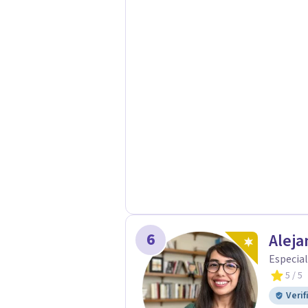
6
Aleja
Especial
5
/ 5
Verif