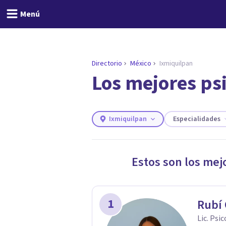
Menú
Directorio
México
Ixmiquilpan
Los mejores ps
ENCONTRAR MI TERAPEUTA
¿Necesitas ayuda para 
Responde a unas breves preguntas y 
Responder cuestionario
Ixmiquilpan
Especialidades
Estos son los mej
1
Rubí
Lic. Psi