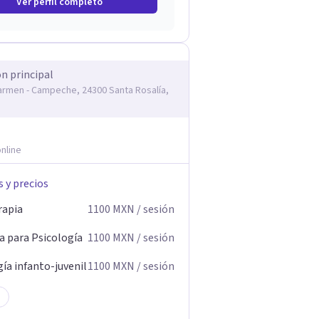
Ver perfil completo
ón principal
armen - Campeche, 24300 Santa Rosalía,
nline
s y precios
rapia
1100
MXN
/ sesión
a para Psicología
1100
MXN
/ sesión
ía infanto-juvenil
1100
MXN
/ sesión