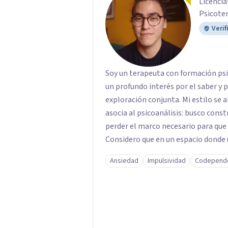
Licencia
Psicoter
Verif
Soy un terapeuta con formación psic
un profundo interés por el saber y
exploración conjunta. Mi estilo se a
asocia al psicoanálisis: busco constr
perder el marco necesario para que e
Considero que en un espacio donde
es posible mirar con honestidad có
Ansiedad
Impulsividad
Codepend
duele, y qué puede transformarse. E
tristezas, enojos y silencios; cada 
pudiste conectar con algo de est
trabajar en eso que has dejado de la