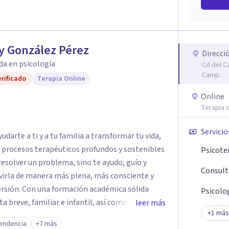
y González Pérez
Direcci
da en psicología
Cd del C
Camp.
rificado
Terapia Online
Online
Terapia o
Servicio
darte a ti y a tu familia a transformar tu vida,
e procesos terapéuticos profundos y sostenibles
Psicote
resolver un problema, sino te ayudo, guío y
Consult
virla de manera más plena, más consciente y
émica sólida
Psicolog
breve, familiar e infantil, así como con
leer más
+
1
más
clínica de más de 26 años y personal te
endencia
+7 más