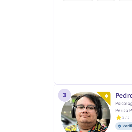
acompaño en el proceso con empatía
darte seguridad emocional y una di
3
Pedro
Psicolog
Perito P
5
/ 5
Verif