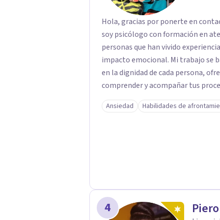
Hola, gracias por ponerte en conta
soy psicólogo con formación en at
personas que han vivido experiencias
impacto emocional. Mi trabajo se basa en un enfoque respetuoso, ético y centrado
en la dignidad de cada persona, ofr
comprender y acompañar tus proces
firmemente en la importancia de co
Ansiedad
Habilidades de afrontami
bienestar, la autonomía y el sentido de vida. Será un gusto aco
proceso. Quedo atento para resolver cual
Pedro Gilberto Lobato Cruz Psicól
4
Piero