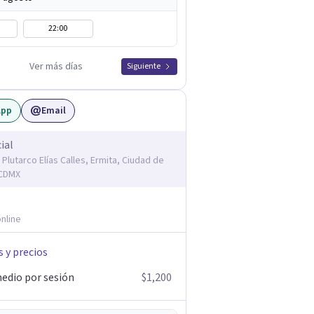
22:00
Ver más días
Siguiente
App
Email
ial
 Plutarco Elías Calles, Ermita, Ciudad de
 CDMX
nline
s y precios
edio por sesión
$1,200