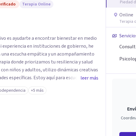
Piedad d
rificado
Terapia Online
Online
Terapia o
Servicio
tivo es ayudarte a encontrar bienestar en medio
 mi experiencia en instituciones de gobierno, he
Consult
es una escucha empática y un acompañamiento
Psicolog
rapia donde priorizamos tu resiliencia y salud
 con niños y adultos, utilizo dinámicas creativas
des específicas. Estoy aquí para escucharte y
leer más
ias para fortalecer tu paz mental.
odependencia
+5 más
Enví
Coordin