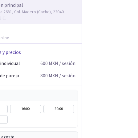
ón principal
ma 2681, Col. Madero (Cacho), 22040
B.C.
nline
s y precios
individual
600
MXN
/ sesión
 de pareja
800
MXN
/ sesión
16:00
20:00
e agosto