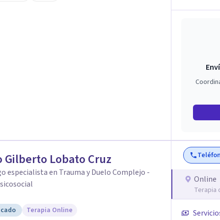
 auténtica y comunicación clara y directa para
rección firme de tu proceso de cambio.
Enví
Coordin
Teléfo
 Gilberto Lobato Cruz
o especialista en Trauma y Duelo Complejo -
Online
sicosocial
Terapia 
icado
Terapia Online
Servicio