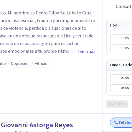
Consult
cto. Mi nombre es Pedro Gilberto Lobato Cruz,
ención psicosocial, trauma y acompañamiento a
Hoy
 de violencia, pérdida o situaciones de alto
16:05
eciendo un espacio seguro para escuchar,
19:05
os emocionales a tu propio ritmo. Creo
leer más
nstruir juntos herramientas que fortalezcan el
ento
Depresión
+6 más
Lunes, 10 d
mpañarte en este
quier duda y acordar una cita. Un abrazo,
00:05
ogo
03:05
Anterior
Teléfo
 Giovanni Astorga Reyes