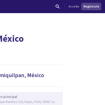
Accede
Regístrate
México
dades.
xmiquilpan
,
México
ón principal
rique Ramírez 102, Rojas, Peña, 59387 La